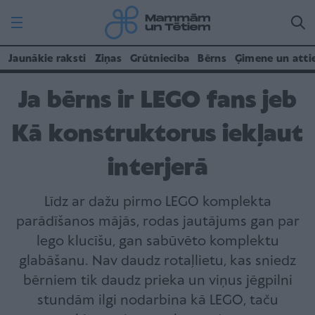
Jaunākie raksti
Ziņas
Grūtniecība
Bērns
Ģimene un atti
Ja bērns ir LEGO fans jeb
Kā konstruktorus iekļaut
interjerā
Līdz ar dažu pirmo LEGO komplekta
parādīšanos mājās, rodas jautājums gan par
lego klucīšu, gan sabūvēto komplektu
glabāšanu. Nav daudz rotaļlietu, kas sniedz
bērniem tik daudz prieka un viņus jēgpilni
stundām ilgi nodarbina kā LEGO, taču