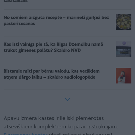
Lasītākais
No somiem aizgūta recepte – marinēti gurķīši bez
pasterizēšanas
Kas īsti vainīgs pie tā, ka Rīgas Dzemdību namā
trūkst ģimenes palātu? Skaidro NVD
Bīstamie mīti par bērnu valodu, kas vecākiem
atņem dārgo laiku – skaidro audiologopēde
Apavu izmēra kastes ir lieliski piemērotas
atsevišķiem komplektiem kopā ar instrukcijām.