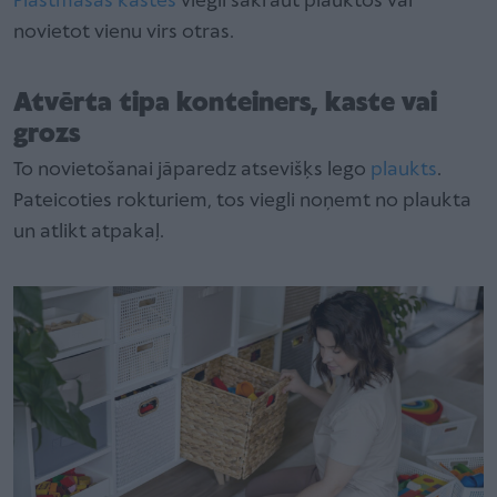
Plastmasas kastes
viegli sakraut plauktos vai
novietot vienu virs otras.
Atvērta tipa konteiners, kaste vai
grozs
To novietošanai jāparedz atsevišķs lego
plaukts
.
Pateicoties rokturiem, tos viegli noņemt no plaukta
un atlikt atpakaļ.