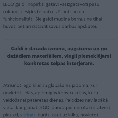
LEGO galdi, nopirkti gatavi vai izgatavoti pašu
rokām, piešķirs telpai reizē jautrību un
funkcionalitāti. Šie galdi mudina bērnus ne tikai
būvēt, bet arī izstādīt savus darbus apskatei.
Galdi ir dažāda izmēra, augstuma un no
dažādiem materiāliem, viegli piemeklējami
konkrētas telpas interjeram.
Atrisinot lego klucīšu glabāšanu, jādomā, kur
novietot lielās, apjomīgās konstrukcijas, kuru
veidošanai patērētas dienas. Palodzes nav labākā
vieta, kur glabāt LEGO; daudz piemērotāki ir atvērti
plaukti,
vitrīnas
, kurās, kaut uz laiku, novietot