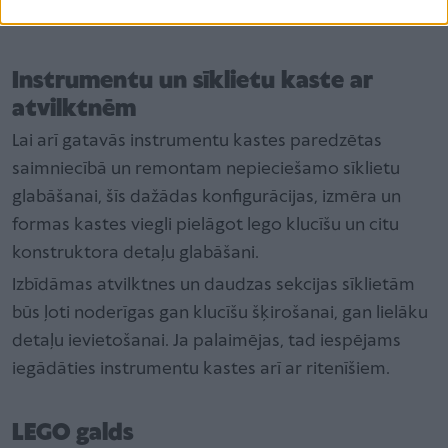
un nezaudē formu.
Instrumentu un sīklietu kaste ar
atvilktnēm
Lai arī gatavās instrumentu kastes paredzētas
saimniecībā un remontam nepieciešamo sīklietu
glabāšanai, šīs dažādas konfigurācijas, izmēra un
formas kastes viegli pielāgot lego klucīšu un citu
konstruktora detaļu glabāšani.
Izbīdāmas atvilktnes un daudzas sekcijas sīklietām
būs ļoti noderīgas gan klucīšu šķirošanai, gan lielāku
detaļu ievietošanai. Ja palaimējas, tad iespējams
iegādāties instrumentu kastes arī ar ritenīšiem.
LEGO galds