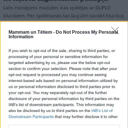
Labs risinājums mazulim, kas spēlējas ar DUPLO
klucīšiem. Pēc spēlēšanās tas ļauj ātri savākt klucīšus
un citas rotaļlietas un visu uzglabāt vienuviet.
Rotaļlietu maiss – paklājiņš vienlaikus atrisina pa
Mammam un Tētiem -
Do Not Process My Personal
Information
grīdu izkaisītu rotaļlietu problēmu – nejaušu
paklupšanu, uzkāpšanu un ieraušanu putekļu sūcējā
If you wish to opt-out of the sale, sharing to third parties, or
mājas uzkopšanas laikā.
processing of your personal or sensitive information for
targeted advertising by us, please use the below opt-out
section to confirm your selection. Please note that after your
Līdzīgi raksti
opt-out request is processed you may continue seeing
interest-based ads based on personal information utilized by
us or personal information disclosed to third parties prior to
TOP pirktākie LEGO konstruktori 2023. gadā
your opt-out. You may separately opt-out of the further
disclosure of your personal information by third parties on the
IAB’s list of downstream participants. This information may
also be disclosed by us to third parties on the
IAB’s List of
Downstream Participants
that may further disclose it to other
Ar laiku mazulis pats spēs rotaļlietas savākt
third parties.
vienuviet un jums tikai atliks ar savelkošās virves