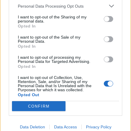
palīdzību paklājiņam piedot maisa formu. Tam ir arī
Personal Data Processing Opt Outs
rokturi, lai varētu piekārt pie sienas.
I want to opt-out of the Sharing of my
personal data.
Opted In
Pufs kā rotaļlietu un lego klucīšu
I want to opt-out of the Sale of my
glabātava
Personal Data.
Opted In
Pufs bērnu istabā ir vēl viena glabāšanas vieta ne
I want to opt-out of processing my
tikai siltam pledam vai mīkstām rotaļļietām. Ja
Personal Data for Targeted Advertising.
Opted In
“legomānija” ir tikai sākuma posmā, tad pufs lieti
noderēs arī lego klucīšu glabāšanai.
I want to opt-out of Collection, Use,
Retention, Sale, and/or Sharing of my
Personal Data that Is Unrelated with the
Purposes for which it was collected.
Auduma grozs vai soma rotaļlietām
Opted Out
Ietilpīga mīksta mēbeļu auduma vai filca soma groza
CONFIRM
formā būs piemērota rotaļlietu, DUPLO klucīšu,
grāmatu, spilvenu glabāšanai. Ja netiek izmantota,
Data Deletion
Data Access
Privacy Policy
to var ātri salocīt, kā arī telpā neaizņem daudz vietas