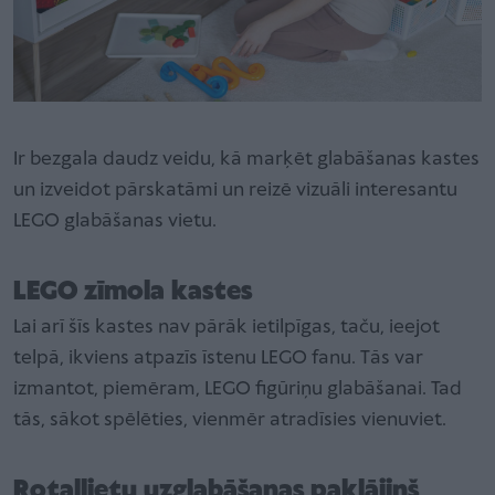
Ir bezgala daudz veidu, kā marķēt glabāšanas kastes
un izveidot pārskatāmi un reizē vizuāli interesantu
LEGO glabāšanas vietu.
LEGO zīmola kastes
Lai arī šīs kastes nav pārāk ietilpīgas, taču, ieejot
telpā, ikviens atpazīs īstenu LEGO fanu. Tās var
izmantot, piemēram, LEGO figūriņu glabāšanai. Tad
tās, sākot spēlēties, vienmēr atradīsies vienuviet.
Rotaļlietu uzglabāšanas paklājiņš