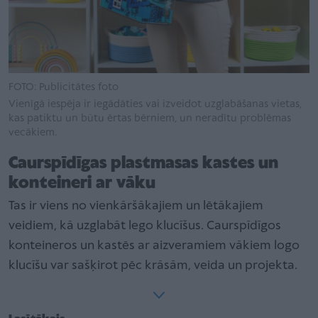
FOTO: Publicitātes foto
Vienīgā iespēja ir iegādāties vai izveidot uzglabāšanas vietas,
kas patiktu un būtu ērtas bērniem, un neradītu problēmas
vecākiem.
Caurspīdīgas plastmasas kastes un
konteineri ar vāku
Tas ir viens no vienkāršākajiem un lētākajiem
veidiem, kā uzglabāt lego klucīšus. Caurspīdīgos
konteineros un kastēs ar aizveramiem vākiem logo
klucīšu var sašķirot pēc krāsām, veida un projekta.