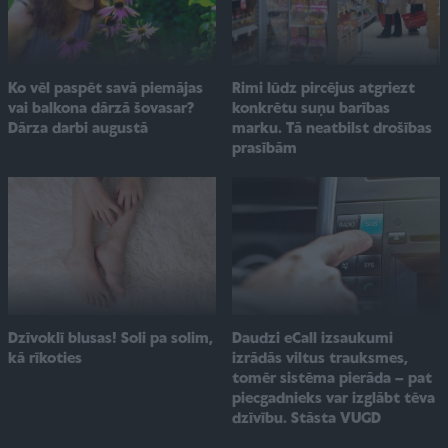
Ko vēl paspēt savā piemājas
Rimi lūdz pircējus atgriezt
vai balkona dārzā šovasar?
konkrētu suņu barības
Dārza darbi augustā
marku. Tā neatbilst drošības
prasībām
Dzīvoklī blusas! Soli pa solim,
Daudzi eCall izsaukumi
kā rīkoties
izrādās viltus trauksmes,
tomēr sistēma pierāda – pat
piecgadnieks var izglābt tēva
dzīvību. Stāsta VUGD