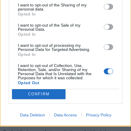
tālruņa numuru, kurš varēs atbraukt un to parādīt uz
I want to opt-out of the Sharing of my
vietas. Neskaidrības var noskaidrot, piezvanot uz
personal data.
Opted In
Sadales tīkla uzziņu tālruni 8403.
I want to opt-out of the Sale of my
Personal Data.
Mazēkas līdz 25 kvadrātmetriem
Opted In
I want to opt-out of processing my
Foto: Māris Puķītis
Personal Data for Targeted Advertising.
Opted In
Mazēka ir vienstāva ēka, kuras apbūves laukums nav
lielāks par 25 kvadrātmetriem. Mazēka var būt gan
I want to opt-out of Collection, Use,
Retention, Sale, and/or Sharing of my
dzīvojamā, gan saimniecības ēka vai nojume. Lai
Personal Data that Is Unrelated with the
Purposes for which it was collected.
būvētu mazēku, nav vajadzīgs būvprojekts.
Opted Out
Nepieciešamā būvniecības ieceres dokumentācija ir
CONFIRM
paskaidrojuma raksts ar pielikumu. Būvniecības
ierosinājumu būvvaldē iesniedz elektroniski,
izmantojot Būvniecības informācijas sistēmu.
Data Deletion
Data Access
Privacy Policy