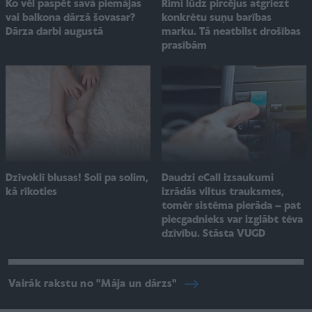
Ko vēl paspēt savā piemājas
Rimi lūdz pircējus atgriezt
vai balkona dārzā šovasar?
konkrētu suņu barības
Dārza darbi augustā
marku. Tā neatbilst drošības
prasībām
Dzīvoklī blusas! Soli pa solim,
Daudzi eCall izsaukumi
kā rīkoties
izrādās viltus trauksmes,
tomēr sistēma pierāda – pat
piecgadnieks var izglābt tēva
dzīvību. Stāsta VUGD
Vairāk rakstu no "Māja un dārzs"