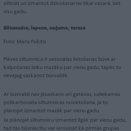
siltināt un izmantot dzīvošanai ne tikai vasarā, bet
visu gadu.
Siltumnīca, lapene, nojume, terase
Foto: Māris Puķītis
Plēves siltumnīca ir sezonālas lietošanas būve ar
kalpošanas laiku mazāku par vienu gadu, tāpēc to
nevajag saskaņot būvvaldē.
Ar būvvaldi nav jāsaskaņo arī gatavas, saliekamas
polikarbonāta siltumnīcas novietošana, ja to
plānojat izmantot mazāk par vienu gadu.
Ja plānojat siltumnīcu izmantot ilgāk par vienu gadu,
tad tās būvniecību var ierosināt kā pirmās grupas