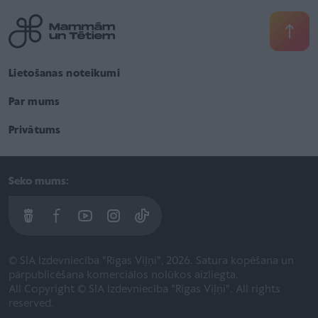
Lietošanas noteikumi
Par mums
Privātums
Seko mums:
© SIA Izdevniecība "Rīgas Viļņi", 2026. Satura kopēšana un
pārpublicēšana komerciālos nolūkos aizliegta.
All Copyright © SIA Izdevniecība "Rīgas Viļņi". All rights
reserved.