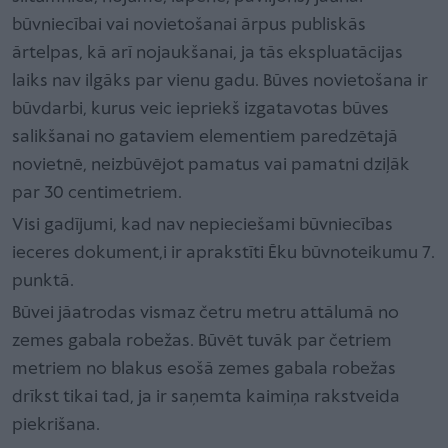
būvniecībai vai novietošanai ārpus publiskās
ārtelpas, kā arī nojaukšanai, ja tās ekspluatācijas
laiks nav ilgāks par vienu gadu. Būves novietošana ir
būvdarbi, kurus veic iepriekš izgatavotas būves
salikšanai no gataviem elementiem paredzētajā
novietnē, neizbūvējot pamatus vai pamatni dziļāk
par 30 centimetriem.
Visi gadījumi, kad nav nepieciešami būvniecības
ieceres dokument,i ir aprakstīti Ēku būvnoteikumu 7.
punktā.
Būvei jāatrodas vismaz četru metru attālumā no
zemes gabala robežas. Būvēt tuvāk par četriem
metriem no blakus esošā zemes gabala robežas
drīkst tikai tad, ja ir saņemta kaimiņa rakstveida
piekrišana.