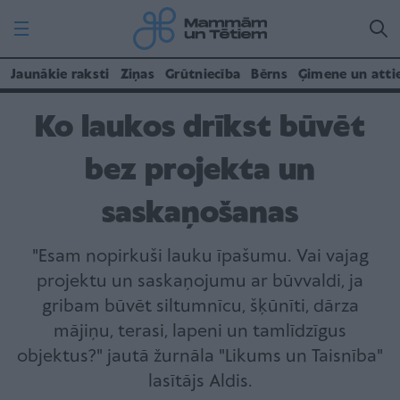
Jaunākie raksti
Ziņas
Grūtniecība
Bērns
Ģimene un atti
Ko laukos drīkst būvēt
bez projekta un
saskaņošanas
"Esam nopirkuši lauku īpašumu. Vai vajag
projektu un saskaņojumu ar būvvaldi, ja
gribam būvēt siltumnīcu, šķūnīti, dārza
mājiņu, terasi, lapeni un tamlīdzīgus
objektus?" jautā žurnāla "Likums un Taisnība"
lasītājs Aldis.