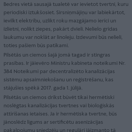
Bedres vietā sausajā tualetē var ievietot tvertni, kuru
periodiski iztukšosiet. Sirsniņmājiņu var labiekārtot,
ievilkt elektrību, uzlikt roku mazgājamo ierīci un
izlietni, nolikt ziepes, pakārt dvieli. Nelielo grīdas
laukumu var noklāt ar linoleju. Izdevumi būs nelieli,
toties pašiem būs patīkami.
Pilsētās un ciemos šajā jomā tagad ir stingras
prasības. Ir jāievēro Ministru kabineta noteikumi Nr.
384 Noteikumi par decentralizēto kanalizācijas
sistēmu apsaimniekošanu un reģistrēšanu, kas
stājušies spēkā 2017. gada 1. jūlijā.
Pilsētās un ciemos drīkst būvēt tikai hermētiski
noslēgtas kanalizācijas tvertnes vai bioloģiskās
attīrīšanas ietaises. Ja ir hermētiska tvertne, būs
jānoslēdz līgums ar sertificētu asenizācijas
pakalpojumu sniedzēju un regulāri jāizmanto tā