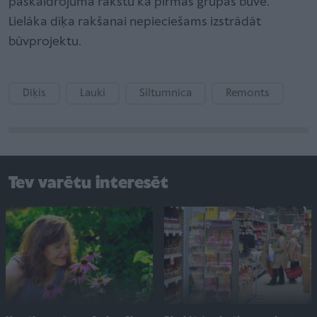
paskaidrojuma rakstu kā pirmās grupas būve.
Lielāka dīķa rakšanai nepieciešams izstrādāt
būvprojektu.
Dīķis
Lauki
Siltumnīca
Remonts
Tev varētu interesēt