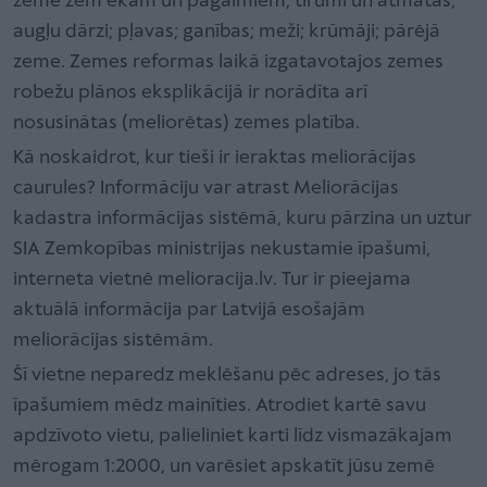
zeme zem ēkām un pagalmiem; tīrumi un atmatas;
augļu dārzi; pļavas; ganības; meži; krūmāji; pārējā
zeme. Zemes reformas laikā izgatavotajos zemes
robežu plānos eksplikācijā ir norādīta arī
nosusinātas (meliorētas) zemes platība.
Kā noskaidrot, kur tieši ir ieraktas meliorācijas
caurules? Informāciju var atrast Meliorācijas
kadastra informācijas sistēmā, kuru pārzina un uztur
SIA Zemkopības ministrijas nekustamie īpašumi,
interneta vietnē melioracija.lv. Tur ir pieejama
aktuālā informācija par Latvijā esošajām
meliorācijas sistēmām.
Šī vietne neparedz meklēšanu pēc adreses, jo tās
īpašumiem mēdz mainīties. Atrodiet kartē savu
apdzīvoto vietu, palieliniet karti līdz vismazākajam
mērogam 1:2000, un varēsiet apskatīt jūsu zemē