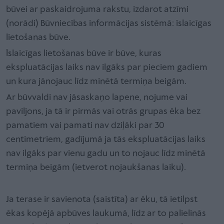
būvei ar paskaidrojuma rakstu, izdarot atzīmi
(norādi) Būvniecības informācijas sistēmā: īslaicīgas
lietošanas būve.
Īslaicīgas lietošanas būve ir būve, kuras
ekspluatācijas laiks nav ilgāks par pieciem gadiem
un kura jānojauc līdz minētā termiņa beigām.
Ar būvvaldi nav jāsaskaņo lapene, nojume vai
paviljons, ja tā ir pirmās vai otrās grupas ēka bez
pamatiem vai pamati nav dziļāki par 30
centimetriem, gadījumā ja tās ekspluatācijas laiks
nav ilgāks par vienu gadu un to nojauc līdz minētā
termiņa beigām (ietverot nojaukšanas laiku).
Ja terase ir savienota (saistīta) ar ēku, tā ietilpst
ēkas kopējā apbūves laukumā, līdz ar to palielinās