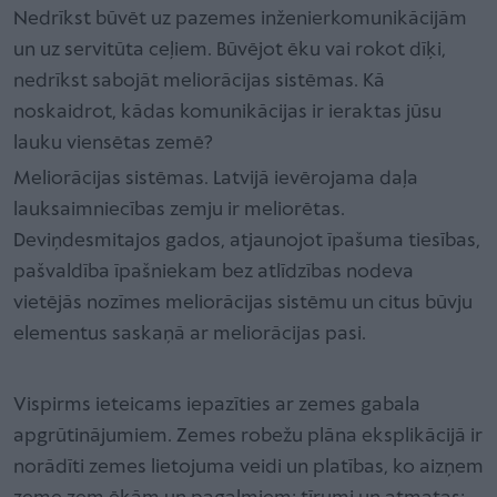
Nedrīkst būvēt uz pazemes inženierkomunikācijām
un uz servitūta ceļiem. Būvējot ēku vai rokot dīķi,
nedrīkst sabojāt meliorācijas sistēmas. Kā
noskaidrot, kādas komunikācijas ir ieraktas jūsu
lauku viensētas zemē?
Meliorācijas sistēmas. Latvijā ievērojama daļa
lauksaimniecības zemju ir meliorētas.
Deviņdesmitajos gados, atjaunojot īpašuma tiesības,
pašvaldība īpašniekam bez atlīdzības nodeva
vietējās nozīmes meliorācijas sistēmu un citus būvju
elementus saskaņā ar meliorācijas pasi.
Vispirms ieteicams iepazīties ar zemes gabala
apgrūtinājumiem. Zemes robežu plāna eksplikācijā ir
norādīti zemes lietojuma veidi un platības, ko aizņem