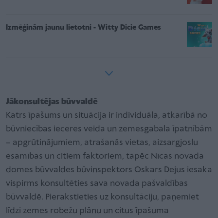
Izmēģinām jaunu lietotni - Witty Dicie Games
Jākonsultējas būvvaldē
Katrs īpašums un situācija ir individuāla, atkarībā no
būvniecības ieceres veida un zemesgabala īpatnībām
– apgrūtinājumiem, atrašanās vietas, aizsargjoslu
esamības un citiem faktoriem, tāpēc Nīcas novada
domes būvvaldes būvinspektors Oskars Dejus iesaka
vispirms konsultēties sava novada pašvaldības
būvvaldē. Pierakstieties uz konsultāciju, paņemiet
līdzi zemes robežu plānu un citus īpašuma