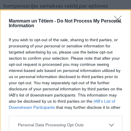
kompensācijas samaksas valstij par apbūves
vajadzībām atmežojamo platību.
Mammam un Tētiem -
Do Not Process My Personal
Pazemes kabeļu elektrolīnijas. Pēdējos gados
Information
Sadales tīkls arī lauku viensētās gaisa
If you wish to opt-out of the sale, sharing to third parties, or
elektropārvades līnijas nomaina ar pazemes
processing of your personal or sensitive information for
kabeļiem, un no maģistrālās gaisa elektrolīnijas līdz
targeted advertising by us, please use the below opt-out
jūsu lauku mājai var būt ierakts pazemes
section to confirm your selection. Please note that after your
opt-out request is processed you may continue seeing
elektrokabelis. Lai uzzinātu, kur un kādā dziļumā
interest-based ads based on personal information utilized by
atrodas pazemes kabeļi, jāatver mājaslapa
us or personal information disclosed to third parties prior to
saskano.sadalestikls.lv, jāautorizējas ar savu
your opt-out. You may separately opt-out of the further
disclosure of your personal information by third parties on the
internetbanku vai paroli un jāaizpilda pieteikums
IAB’s list of downstream participants. This information may
rakšanas darbiem.
also be disclosed by us to third parties on the
IAB’s List of
Divu darbdienu laikā Sadales tīkls šajā mājaslapā
Downstream Participants
that may further disclose it to other
third parties.
sniegs atbildi – zemes gabala plānā būs redzams
kabeļu novietojums. Jums paziņos arī darbinieka
Personal Data Processing Opt Outs