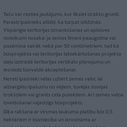
Taču var rasties jautājums, kur liksiet izrakto grunti.
Parasti īpašnieks atbild, ka turpat izlīdzinās.
Vispārīgie teritorijas izmantošanas un apbūves
noteikumi nosaka: ja zemes līmeni paaugstina vai
pazemina vairāk nekā par 50 centimetriem, tad kā
būvprojekta vai teritorijas labiekārtošanas projekta
daļu izstrādā teritorijas vertikālo plānojumu un
iesniedz būvvaldē akceptēšanai.
Nereti īpašnieki vēlas uzbērt zemes valni, lai
aizsargātu īpašumu no vējiem, tuvējās šosejas
trokšņiem vai grants ceļa putekļiem. Arī zemes vaļņa
izveidošanai vajadzīgs būvprojekts.
Dīķa rakšana ar virsmas laukuma platību līdz 0,5
hektāriem ir būvniecība un ierosināma ar