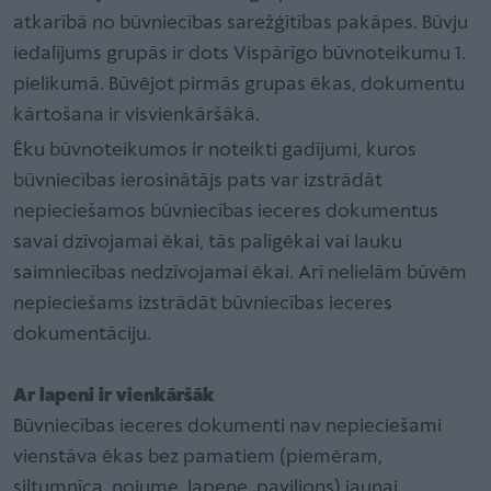
atkarībā no būvniecības sarežģītības pakāpes. Būvju
iedalījums grupās ir dots Vispārīgo būvnoteikumu 1.
pielikumā. Būvējot pirmās grupas ēkas, dokumentu
kārtošana ir visvienkāršākā.
Ēku būvnoteikumos ir noteikti gadījumi, kuros
būvniecības ierosinātājs pats var izstrādāt
nepieciešamos būvniecības ieceres dokumentus
savai dzīvojamai ēkai, tās palīgēkai vai lauku
saimniecības nedzīvojamai ēkai. Arī nelielām būvēm
nepieciešams izstrādāt būvniecības ieceres
dokumentāciju.
Ar lapeni ir vienkāršāk
Būvniecības ieceres dokumenti nav nepieciešami
vienstāva ēkas bez pamatiem (piemēram,
siltumnīca, nojume, lapene, paviljons) jaunai