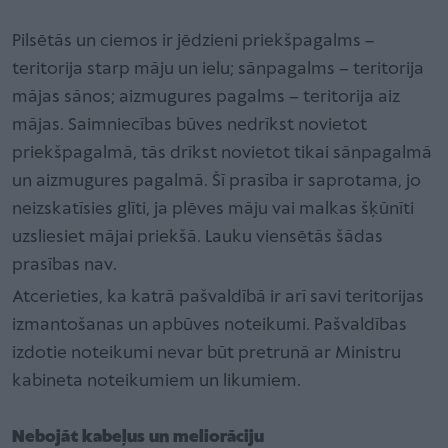
Pilsētās un ciemos ir jēdzieni priekšpagalms –
teritorija starp māju un ielu; sānpagalms – teritorija
mājas sānos; aizmugures pagalms – teritorija aiz
mājas. Saimniecības būves nedrīkst novietot
priekšpagalmā, tās drīkst novietot tikai sānpagalmā
un aizmugures pagalmā. Šī prasība ir saprotama, jo
neizskatīsies glīti, ja plēves māju vai malkas šķūnīti
uzsliesiet mājai priekšā. Lauku viensētās šādas
prasības nav.
Atcerieties, ka katrā pašvaldībā ir arī savi teritorijas
izmantošanas un apbūves noteikumi. Pašvaldības
izdotie noteikumi nevar būt pretrunā ar Ministru
kabineta noteikumiem un likumiem.
Nebojāt kabeļus un meliorāciju