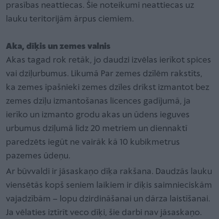
prasības neattiecas. Šie noteikumi neattiecas uz
lauku teritorijām ārpus ciemiem.
Aka, dīķis un zemes valnis
Akas tagad rok retāk, jo daudzi izvēlas ierīkot spices
vai dziļurbumus. Likumā Par zemes dzīlēm rakstīts,
ka zemes īpašnieki zemes dzīles drīkst izmantot bez
zemes dzīļu izmantošanas licences gadījumā, ja
ierīko un izmanto grodu akas un ūdens ieguves
urbumus dziļumā līdz 20 metriem un diennaktī
paredzēts iegūt ne vairāk kā 10 kubikmetrus
pazemes ūdeņu.
Ar būvvaldi ir jāsaskaņo dīķa rakšana. Daudzās lauku
viensētās kopš seniem laikiem ir dīķis saimnieciskām
vajadzībām – lopu dzirdināšanai un dārza laistīšanai.
Ja vēlaties iztīrīt veco dīķi, šie darbi nav jāsaskaņo.