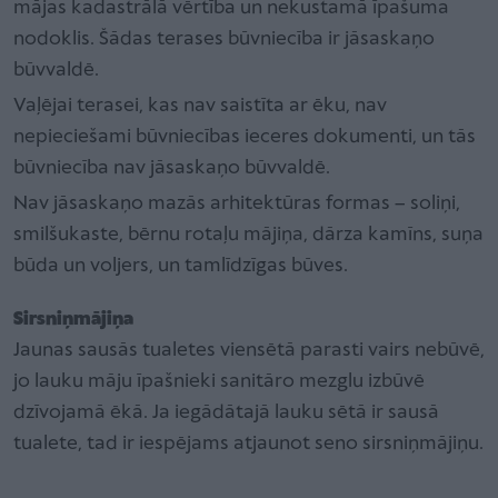
mājas kadastrālā vērtība un nekustamā īpašuma
nodoklis. Šādas terases būvniecība ir jāsaskaņo
būvvaldē.
Vaļējai terasei, kas nav saistīta ar ēku, nav
nepieciešami būvniecības ieceres dokumenti, un tās
būvniecība nav jāsaskaņo būvvaldē.
Nav jāsaskaņo mazās arhitektūras formas – soliņi,
smilšukaste, bērnu rotaļu mājiņa, dārza kamīns, suņa
būda un voljers, un tamlīdzīgas būves.
Sirsniņmājiņa
Jaunas sausās tualetes viensētā parasti vairs nebūvē,
jo lauku māju īpašnieki sanitāro mezglu izbūvē
dzīvojamā ēkā. Ja iegādātajā lauku sētā ir sausā
tualete, tad ir iespējams atjaunot seno sirsniņmājiņu.