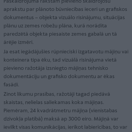
Paskaidrojuma rakstam pievieno skaidrojošu
aprakstu par plānoto būvniecības ieceri un grafiskos
dokumentus – objekta vizuālo risinājumu, situācijas
plānu uz zemes robežu plāna, kurā norādīta
paredzētā objekta piesaiste zemes gabalā un tā
ārējie izmēri.
Ja esat iegādājušies rūpnieciski izgatavotu mājiņu vai
konteinera tipa ēku, tad vizuālā risinājuma vietā
pievieno ražotāja izsniegto mājiņas tehnisko
dokumentāciju un grafisko dokumentu ar ēkas
fasādi.
Zinot likumu prasības, ražotāji tagad piedāvā
skaistas, nelielas saliekamas koka mājiņas.
Piemēram, 24 kvadrātmetru mājiņa (vienistabas
dzīvokļa platībā) maksā ap 3000 eiro. Mājiņā var
ievilkt visas komunikācijas, ierīkot labierīcības, to var