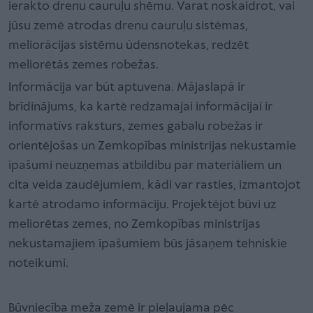
ierakto drenu cauruļu shēmu. Varat noskaidrot, vai
jūsu zemē atrodas drenu cauruļu sistēmas,
meliorācijas sistēmu ūdensnotekas, redzēt
meliorētās zemes robežas.
Informācija var būt aptuvena. Mājaslapā ir
brīdinājums, ka kartē redzamajai informācijai ir
informatīvs raksturs, zemes gabalu robežas ir
orientējošas un Zemkopības ministrijas nekustamie
īpašumi neuzņemas atbildību par materiāliem un
cita veida zaudējumiem, kādi var rasties, izmantojot
kartē atrodamo informāciju. Projektējot būvi uz
meliorētas zemes, no Zemkopības ministrijas
nekustamajiem īpašumiem būs jāsaņem tehniskie
noteikumi.
Būvniecība meža zemē ir pieļaujama pēc