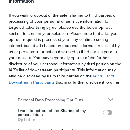
Information
pārslodzi,” brīdina skolotāja.
If you wish to opt-out of the sale, sharing to third parties, or
processing of your personal or sensitive information for
Viņas padoms:
targeted advertising by us, please use the below opt-out
section to confirm your selection. Please note that after your
“Dienā pietiek ar vienu pulciņu. Pārējais laiks
opt-out request is processed you may continue seeing
interest-based ads based on personal information utilized by
ir jāatstāj brīvām rotaļām, zīmēšanai,
us or personal information disclosed to third parties prior to
vienkārši atpūtai. Arī spēlēšanās ir bērna
your opt-out. You may separately opt-out of the further
darbs.”
disclosure of your personal information by third parties on the
IAB’s list of downstream participants. This information may
also be disclosed by us to third parties on the
IAB’s List of
Downstream Participants
that may further disclose it to other
Īpaši svarīgi tas ir pirmajā klasē, jo bērns vēl tikai
third parties.
apgūst mācību režīmu un emocionāli pielāgojas
Personal Data Processing Opt Outs
jaunajai kārtībai. “
Skolā
jau tāpat visu dienu viņam
I want to opt-out of the Sharing of my
kāds saka priekšā, kas jādara – viņam ir vajadzīgs arī
personal data.
Opted In
laiks, kad neviens neko neliek darīt,” piebilst
skolotāja.