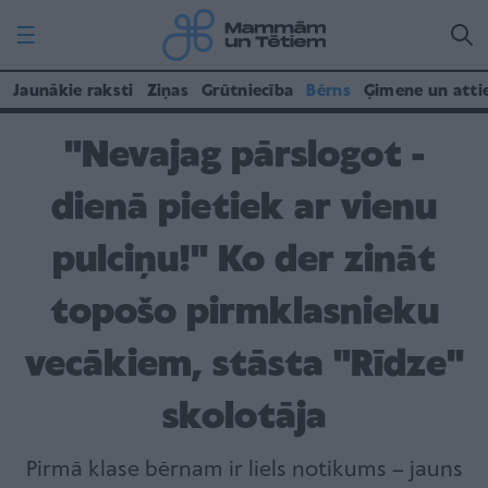
Jaunākie raksti
Ziņas
Grūtniecība
Bērns
Ģimene un atti
"Nevajag pārslogot -
dienā pietiek ar vienu
pulciņu!" Ko der zināt
topošo pirmklasnieku
vecākiem, stāsta "Rīdze"
skolotāja
Pirmā klase bērnam ir liels notikums – jauns