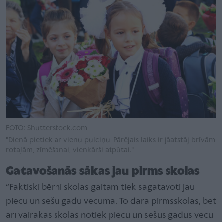
FOTO: Shutterstock.com
"Dienā pietiek ar vienu pulciņu. Pārējais laiks ir jāatstāj brīvām
rotaļām, zīmēšanai, vienkārši atpūtai."
Gatavošanās sākas jau pirms skolas
“Faktiski bērni skolas gaitām tiek sagatavoti jau
piecu un sešu gadu vecumā. To dara pirmsskolās, bet
arī vairākās skolās notiek piecu un sešus gadus vecu