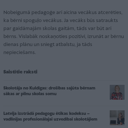
Nobeigumā pedagoģe arī aicina vecākus atcerēties,
ka bērni spoguļo vecākus. Ja vecāks būs satraukts
par gaidāmajām skolas gaitām, tāds var būt arī
bērns. Vislabāk noskaņoties pozitīvi, izrunāt ar bērnu
dienas plānu un sniegt atbalstu, ja tāds
nepieciešams.
Saistītie raksti
Skolotāja no Kuldīgas: drošības sajūta bērnam
sākas ar pilnu skolas somu
Latvija izstrādā pedagogu ētikas kodeksu –
vadlīnijas profesionālajai uzvedībai skolotājiem