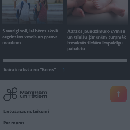
5 svarīgi soļi, lai bērns skolā
Ādažos jaundzimušo dvīnīšu
atgrieztos vesels un gatavs
un trīnīšu ģimenēm turpmāk
mācībām
izmaksās tiešām iespaidīgu
pabalstu
Vairāk rakstu no "Bērns"
Lietošanas noteikumi
Par mums