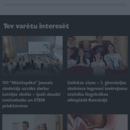
Tev varētu interesēt
101 "Mācītspēka" jaunais
Lieliskas ziņas – 1. ģimnāzijas
skolotājs uzsāks darbu
skolniece ieguvusi ievērojamu
Latvijas skolās – īpaši daudzi
atzinību lingvistikas
svešvalodās un STEM
olimpiādē Rumānijā
priekšmetos