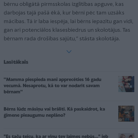
bērnu obligātā pirmsskolas izglītības apguve, kas
darbojas tajā pašā ēkā, kur bērni pēc tam uzsāks
mācības. Tā ir laba iespēja, lai bērns iepazītu gan vidi,
gan arī potenciālos klasesbiedrus un skolotājus. Tas
bērnam rada drošības sajūtu,” stāsta skolotāja.
Lasītākais
''Mamma piespieda mani apprecēties 16 gadu
vecumā. Nesaprotu, kā to var nodarīt savam
bērnam''
Bērns lūdz māsiņu vai brālīti. Kā paskaidrot, ka
ģimene pieaugumu neplāno?
"Es taču teicu, ka ar viņu tev laimes nebūs..." jeb