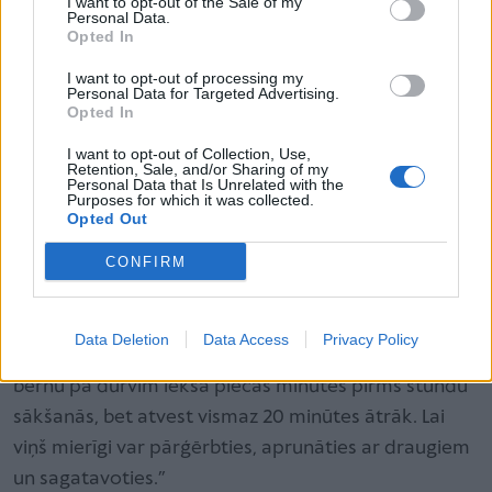
I want to opt-out of the Sale of my
Personal Data.
Opted In
Vecāku loma: dienas režīms,
I want to opt-out of processing my
attieksme un atbalsts
Personal Data for Targeted Advertising.
Opted In
Viens no būtiskākajiem sagatavošanās aspektiem –
I want to opt-out of Collection, Use,
sakārtots dienas režīms. “Vecākiem jārūpējas, lai
Retention, Sale, and/or Sharing of my
Personal Data that Is Unrelated with the
bērns izgulētos, lai viņam būtu visas nepieciešamās
Purposes for which it was collected.
Opted Out
lietas somā, un lai viņš mājās būtu paēdis brokastis
un skolu sāktu pozitīvā noskaņojumā,” uzsver
CONFIRM
skolotāja.
Data Deletion
Data Access
Privacy Policy
Svarīga ir arī laicīga ierašanās skolā: “Nevis stumt
bērnu pa durvīm iekšā piecas minūtes pirms stundu
sākšanās, bet atvest vismaz 20 minūtes ātrāk. Lai
viņš mierīgi var pārģērbties, aprunāties ar draugiem
un sagatavoties.”