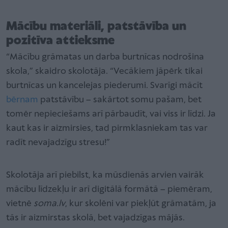
Mācību materiāli, patstāvība un
pozitīva attieksme
“Mācību grāmatas un darba burtnīcas nodrošina
skola,” skaidro skolotāja. “Vecākiem jāpērk tikai
burtnīcas un kancelejas piederumi. Svarīgi mācīt
bērnam
patstāvību – sakārtot somu pašam, bet
tomēr nepieciešams arī pārbaudīt, vai viss ir līdzi. Ja
kaut kas ir aizmirsies, tad pirmklasniekam tas var
radīt nevajadzīgu stresu!”
Skolotāja arī piebilst, ka mūsdienās arvien vairāk
mācību līdzekļu ir arī digitālā formātā – piemēram,
vietnē
soma.lv
, kur skolēni var piekļūt grāmatām, ja
tās ir aizmirstas skolā, bet vajadzīgas mājās.