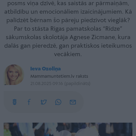
posms viņa dzīvē, kas saistās ar pārmaiņām,
atbildību un emocionāliem izaicinājumiem. Kā
palīdzēt bērnam šo pāreju piedzīvot vieglāk?
Par to stāsta Rīgas pamatskolas “Rīdze”
sākumskolas skolotāja Agnese Zicmane, kura
dalās gan pieredzē, gan praktiskos ieteikumos
vecākiem.
Ieva Ozoliņa
Mammamuntetiem.lv raksts
21.08.2025 09:16 (papildināts)