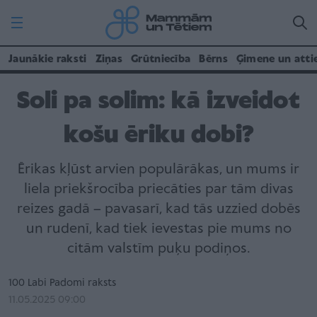
Jaunākie raksti
Ziņas
Grūtniecība
Bērns
Ģimene un atti
Soli pa solim: kā izveidot
košu ēriku dobi?
Ērikas kļūst arvien populārākas, un mums ir
liela priekšrocība priecāties par tām divas
reizes gadā – pavasarī, kad tās uzzied dobēs
un rudenī, kad tiek ievestas pie mums no
citām valstīm puķu podiņos.
100 Labi Padomi raksts
11.05.2025 09:00