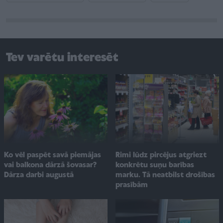
Tev varētu interesēt
Ko vēl paspēt savā piemājas
Rimi lūdz pircējus atgriezt
vai balkona dārzā šovasar?
konkrētu suņu barības
Dārza darbi augustā
marku. Tā neatbilst drošības
prasībām