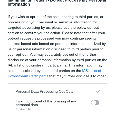
Mammam un Tētiem -
Do Not Process My Personal
Information
Atceries!
Svarīga ir augu sagatavošana ziemai – pirms sala
If you wish to opt-out of the sale, sharing to third parties, or
processing of your personal or sensitive information for
zeme labi jāsamitrina, atklātās vietās augi jāapklāj ar
targeted advertising by us, please use the below opt-out
egļu zariem vai agrotīklu.
section to confirm your selection. Please note that after your
opt-out request is processed you may continue seeing
interest-based ads based on personal information utilized by
Kas var kaitēt ērikām?
us or personal information disclosed to third parties prior to
your opt-out. You may separately opt-out of the further
Pārāk liela ēna vai sveloša saule. Stādīšanai
disclosure of your personal information by third parties on the
izvēlies labi apgaismotu vietu, kas tomēr ir
IAB’s list of downstream participants. This information may
pasargāta no tiešiem saules stariem. Pilnīga ēna
also be disclosed by us to third parties on the
IAB’s List of
Downstream Participants
that may further disclose it to other
augam nenāks par labu – ziedēšana nebūs
third parties.
bagātīga, ziedu krāsa nebūs spilgta.
Personal Data Processing Opt Outs
Caurvējš. Ērikas pret to ir jutīgas, tāpēc
I want to opt-out of the Sharing of my
parūpējies, lai tām būtu mājīgi augt. To var
personal data.
panākt ar vēja pusē ierīkotu dzīvžogu no
Opted In