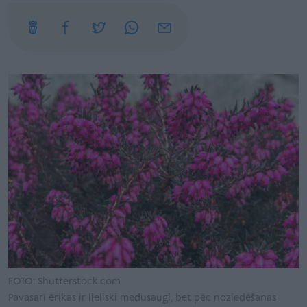
FOTO: Shutterstock.com
Pavasarī ērikas ir lieliski medusaugi, bet pēc noziedēšanas