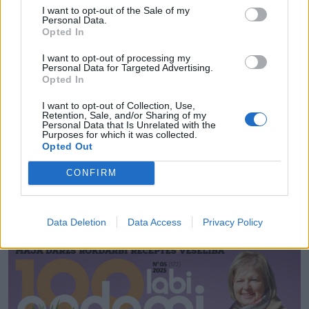
kadiķiem, mahonijām, bārbelēm, spirejām vai
I want to opt-out of the Sale of my
Personal Data.
zemajiem skujaugiem.
Opted In
Sausums vai pārlieks mitrums. Stādīšanas
I want to opt-out of processing my
Personal Data for Targeted Advertising.
bedres apakšā ber drenāžas slāni no keramzīta,
Opted In
ķieģeļu lauskām un smiltīm, jo stāvošs ūdens
I want to opt-out of Collection, Use,
augam ir kaitīgs. Ērikas stādi pavasarī pirms
Retention, Sale, and/or Sharing of my
Personal Data that Is Unrelated with the
ziedēšanas sākuma vai uzreiz pēc tās 40–50 cm
Purposes for which it was collected.
attālumā citu no citas.
Opted Out
CONFIRM
Vēl citus 99 padomus meklē jaunākajā žurnālā “100
Labi padomi”, kas nopērkams lielākajās preses
Data Deletion
Data Access
Privacy Policy
tirdzniecības vietās un
www.zurnali.lv
.