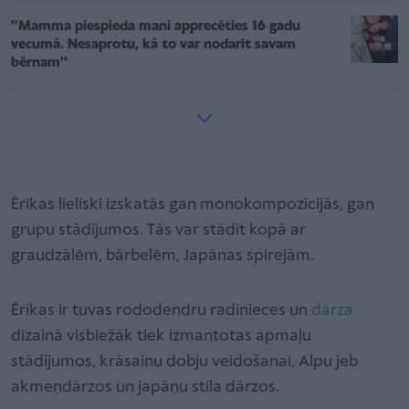
''Mamma piespieda mani apprecēties 16 gadu
vecumā. Nesaprotu, kā to var nodarīt savam
bērnam''
Ērikas lieliski izskatās gan monokompozīcijās, gan
grupu stādījumos. Tās var stādīt kopā ar
graudzālēm, bārbelēm, Japānas spirejām.
Ērikas ir tuvas rododendru radinieces un
dārza
dizainā visbiežāk tiek izmantotas apmaļu
stādījumos, krāsainu dobju veidošanai, Alpu jeb
akmeņdārzos un japāņu stila dārzos.