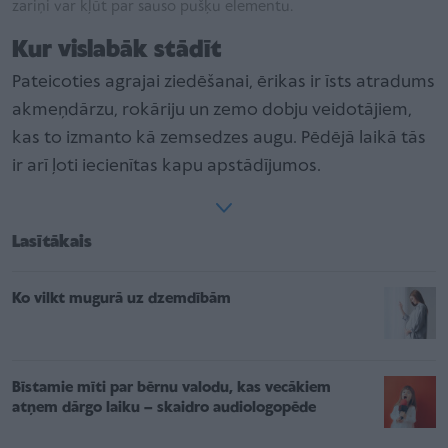
zariņi var kļūt par sauso pušķu elementu.
Kur vislabāk stādīt
Pateicoties agrajai ziedēšanai, ērikas ir īsts atradums
akmeņdārzu, rokāriju un zemo dobju veidotājiem,
kas to izmanto kā zemsedzes augu. Pēdējā laikā tās
ir arī ļoti iecienītas kapu apstādījumos.
Lasītākais
Ko vilkt mugurā uz dzemdībām
Bīstamie mīti par bērnu valodu, kas vecākiem
atņem dārgo laiku – skaidro audiologopēde