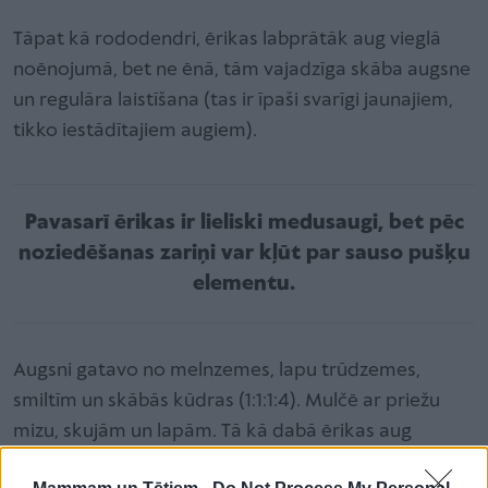
Tāpat kā rododendri, ērikas labprātāk aug vieglā
noēnojumā, bet ne ēnā, tām vajadzīga skāba augsne
un regulāra laistīšana (tas ir īpaši svarīgi jaunajiem,
tikko iestādītajiem augiem).
Pavasarī ērikas ir lieliski medusaugi, bet pēc
noziedēšanas zariņi var kļūt par sauso pušķu
elementu.
Augsni gatavo no melnzemes, lapu trūdzemes,
smiltīm un skābās kūdras (1:1:1:4). Mulčē ar priežu
mizu, skujām un lapām. Tā kā dabā ērikas aug
nabadzīgā augsnē, piebarot tās vajag minimāli.