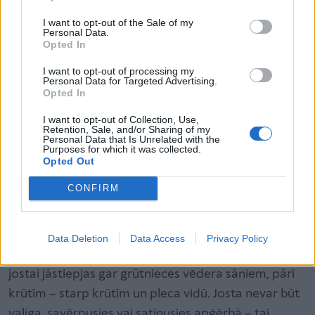
pareizā un drošā augstumā – uz gurniem. Tā tiek
I want to opt-out of the Sale of my
Personal Data.
nodrošināts, ka straujas bremzēšanas vai sadursmes
Opted In
brīdī automašīnas josta tiek noturēta pareizā –
I want to opt-out of processing my
gurnu kaulu augstumā, tādējādi sadalot radīto
Personal Data for Targeted Advertising.
Opted In
spiedienu pa gurnu kauliem.
I want to opt-out of Collection, Use,
Retention, Sale, and/or Sharing of my
Personal Data that Is Unrelated with the
Purposes for which it was collected.
Tā rezultatā no spiediena tiek aizsargāts
Opted Out
vēders, placenta un vēl nedzimušais bērniņš.
CONFIRM
Savā pētījumā “Folksam” ievēroja arī nepareizu
Data Deletion
Data Access
Privacy Policy
plecu jostas lietošanu. Droši pārvietojoties, plecu
jostai jāstiepjas gar grūtnieces vēdera sāniem, pāri
krūtīm – starp krūtīm un pleca vidū. Josta nevar būt
vaļīga, savērpusies vai satinusies apģērbā – tai