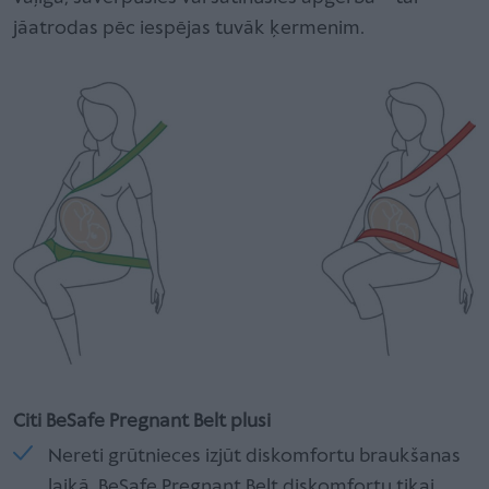
jāatrodas pēc iespējas tuvāk ķermenim.
Citi BeSafe Pregnant Belt plusi
Nereti grūtnieces izjūt diskomfortu braukšanas
laikā. BeSafe Pregnant Belt diskomfortu tikai