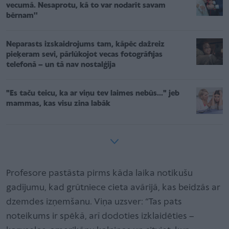
vecumā. Nesaprotu, kā to var nodarīt savam
bērnam''
Neparasts izskaidrojums tam, kāpēc dažreiz
pieķeram sevi, pārlūkojot vecas fotogrāfijas
telefonā – un tā nav nostalģija
"Es taču teicu, ka ar viņu tev laimes nebūs..." jeb
mammas, kas visu zina labāk
Profesore pastāsta pirms kāda laika notikušu
gadījumu, kad grūtniece cieta avārijā, kas beidzās ar
dzemdes izņemšanu. Viņa uzsver: “Tas pats
noteikums ir spēkā, arī dodoties izklaidēties –