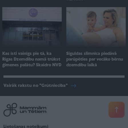
Kas īsti vainīgs pie tā, ka
Siguldas slimnīca piedāvā
Rīgas Dzemdību namā trūkst
parūpēties par vecāko bērnu
ģimenes palātu? Skaidro NVD
dzemdību laikā
Vairāk rakstu no "Grūtniecība"
Lietošanas noteikumi