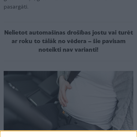
pasargāti.
Nelietot automašīnas drošības jostu vai turēt
ar roku to tālāk no vēdera – šie pavisam
noteikti nav varianti!