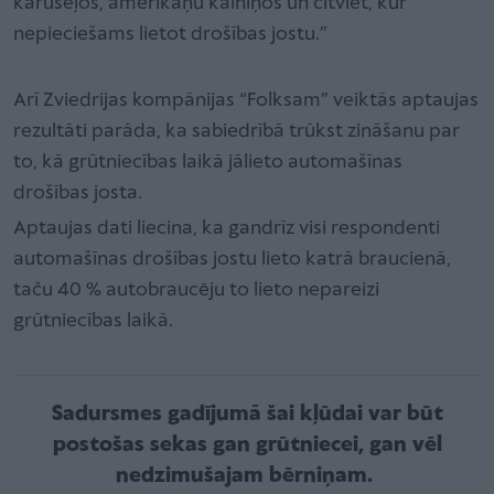
karuseļos, amerikāņu kalniņos un citviet, kur
nepieciešams lietot drošības jostu.”
Arī Zviedrijas kompānijas “Folksam” veiktās aptaujas
rezultāti parāda, ka sabiedrībā trūkst zināšanu par
to, kā grūtniecības laikā jālieto automašīnas
drošības josta.
Aptaujas dati liecina, ka gandrīz visi respondenti
automašīnas drošības jostu lieto katrā braucienā,
taču 40 % autobraucēju to lieto nepareizi
grūtniecības laikā.
Sadursmes gadījumā šai kļūdai var būt
postošas sekas gan grūtniecei, gan vēl
nedzimušajam bērniņam.