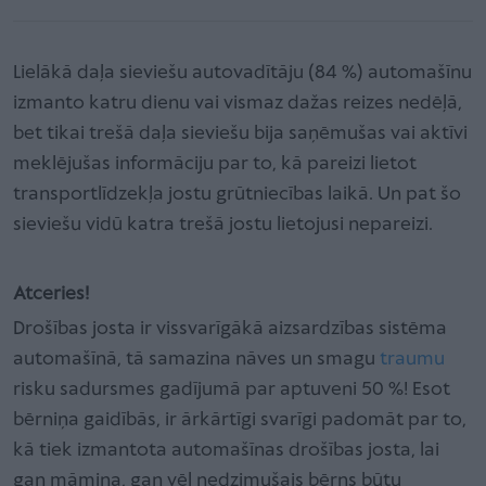
Lielākā daļa sieviešu autovadītāju (84 %) automašīnu
izmanto katru dienu vai vismaz dažas reizes nedēļā,
bet tikai trešā daļa sieviešu bija saņēmušas vai aktīvi
meklējušas informāciju par to, kā pareizi lietot
transportlīdzekļa jostu grūtniecības laikā. Un pat šo
sieviešu vidū katra trešā jostu lietojusi nepareizi.
Atceries!
Drošības josta ir vissvarīgākā aizsardzības sistēma
automašīnā, tā samazina nāves un smagu
traumu
risku sadursmes gadījumā par aptuveni 50 %! Esot
bērniņa gaidībās, ir ārkārtīgi svarīgi padomāt par to,
kā tiek izmantota automašīnas drošības josta, lai
gan māmiņa, gan vēl nedzimušais bērns būtu