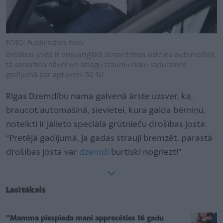
FOTO: Publicitātes foto
Drošības josta ir vissvarīgākā aizsardzības sistēma automašīnā,
tā samazina nāves un smagu traumu risku sadursmes
gadījumā par aptuveni 50 %!
Rīgas Dzemdību nama galvenā ārste uzsver, ka,
braucot automašīnā, sievietei, kura gaida bērniņu,
noteikti ir jālieto speciālā grūtnieču drošības josta:
“Pretējā gadījumā, ja gadās strauji bremzēt, parastā
drošības josta var
dzemdi
burtiski nogriezt!”
Lasītākais
''Mamma piespieda mani apprecēties 16 gadu