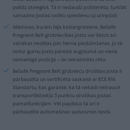
palīdz atvieglot. Tā ir nedaudz polsterēta, turklāt
samazina jostas radīto spiedienu uz urīnpūsli.
Māmiņas, kurām bijis ķeizargrieziens, BeSafe
Pregnant Belt grūtniecības jostu var lietot arī
vairākas nedēļas pēc bērna piedzimšanas, jo tā
notur gurnu jostu pareizā augstumā un vienā
nemainīgā pozīcijā – lai nekairinātu rētu.
BeSafe Pregnant Belt grūtnieču drošības josta ir
pārbaudīta un sertificēta saskaņā ar ECE R16
Standartu, kas garantē, ka tā nekādi netraucē
transportlīdzekļa 3 punktu drošības jostas
pamatfunkcijām. Vēl papildus tā arī ir
pārbaudīta automašīnas sadursmes testā.