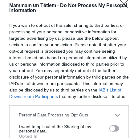
Mammam un Tētiem -
Do Not Process My Personal
Information
If you wish to opt-out of the sale, sharing to third parties, or
Grūtniecības josta palīdz novietot automašīnas
processing of your personal or sensitive information for
klēpja daļas jostu zem grūtnieces vēdera pareizā
targeted advertising by us, please use the below opt-out
augstumā, lai netraumētu sievieti un bērniņu!
section to confirm your selection. Please note that after your
opt-out request is processed you may continue seeing
interest-based ads based on personal information utilized by
us or personal information disclosed to third parties prior to
your opt-out. You may separately opt-out of the further
------------------------------------
disclosure of your personal information by third parties on the
Reklāmas informācija
IAB’s list of downstream participants. This information may
also be disclosed by us to third parties on the
IAB’s List of
Downstream Participants
that may further disclose it to other
Lai padarītu topošo māmiņu braucienus automašīnā
third parties.
drošus un arī komfortablākus, “BeSafe” ir radījis
Personal Data Processing Opt Outs
drošības jostas grūtniecēm
BeSafe Pregnant Belt
.
I want to opt-out of the Sharing of my
Šāda josta palīdz novietot automašīnas oriģinālās
personal data.
Opted In
drošības jostas gurnu jostu zem augošā vēdera