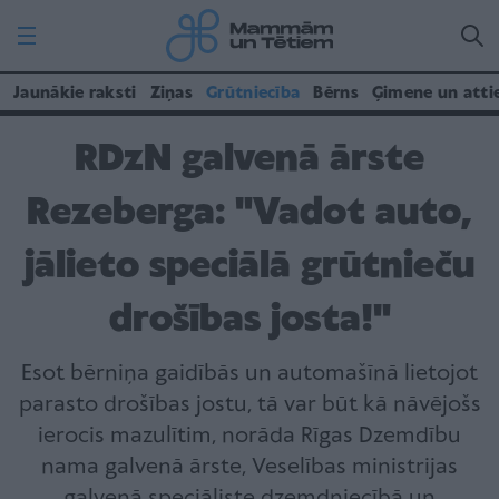
Jaunākie raksti
Ziņas
Grūtniecība
Bērns
Ģimene un atti
RDzN galvenā ārste
Rezeberga: "Vadot auto,
jālieto speciālā grūtnieču
drošības josta!"
Esot bērniņa gaidībās un automašīnā lietojot
parasto drošības jostu, tā var būt kā nāvējošs
ierocis mazulītim, norāda Rīgas Dzemdību
nama galvenā ārste, Veselības ministrijas
galvenā speciāliste dzemdniecībā un