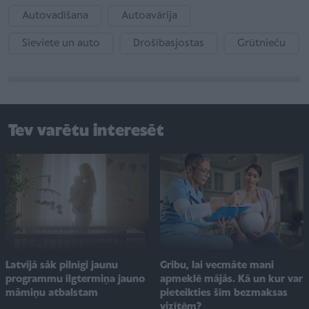
Autovadīšana
Autoavārija
Sieviete un auto
Drošībasjostas
Grūtnieču
Tev varētu interesēt
Gribu, lai vecmāte mani
Latvijā sāk pilnīgi jaunu
apmeklē mājās. Kā un kur var
programmu ilgtermiņa jauno
pieteikties šīm bezmaksas
māmiņu atbalstam
vizītēm?