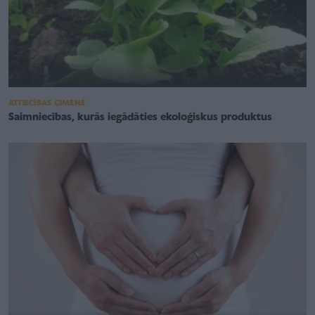
ATTIECĪBAS ĢIMENĒ
Saimniecības, kurās iegādāties ekoloģiskus produktus