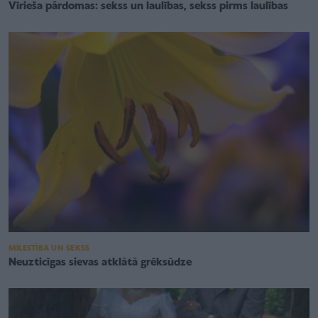
Vīrieša pārdomas: sekss un laulības, sekss pirms laulības
MĪLESTĪBA UN SEKSS
Neuzticīgas sievas atklātā grēksūdze