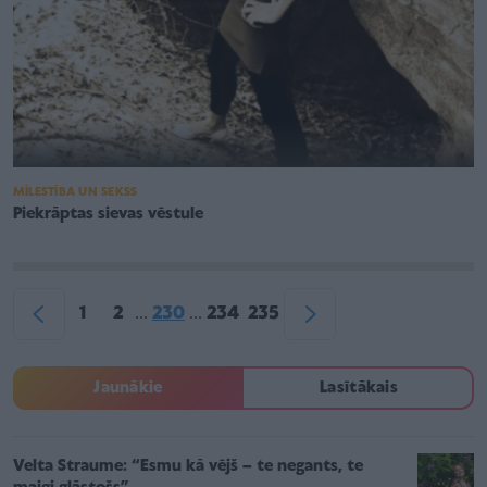
MĪLESTĪBA UN SEKSS
Piekrāptas sievas vēstule
1
2
230
234
235
...
...
Jaunākie
Lasītākais
Velta Straume: “Esmu kā vējš – te negants, te