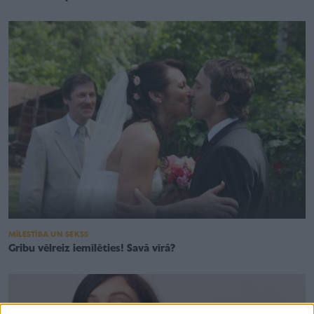
MĪLESTĪBA UN SEKSS
Gribu vēlreiz iemīlēties! Savā vīrā?