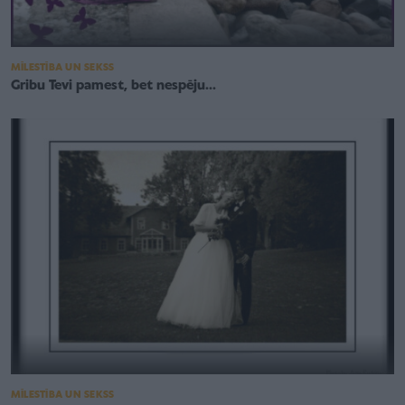
MĪLESTĪBA UN SEKSS
Gribu Tevi pamest, bet nespēju...
MĪLESTĪBA UN SEKSS