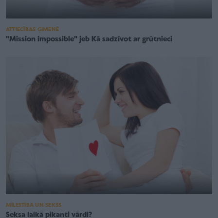
ATTIECĪBAS ĢIMENĒ
"Mission impossible" jeb Kā sadzīvot ar grūtnieci
MĪLESTĪBA UN SEKSS
Seksa laikā pikanti vārdi?