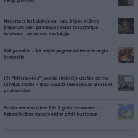
maigi glāstošs”
Neparasts izskaidrojums tam, kāpēc dažreiz
pieķeram sevi, pārlūkojot vecas fotogrāfijas
telefonā – un tā nav nostalģija
Soli pa solim – kā mājās pagatavot īstenas angļu
brokastis
101 "Mācītspēka" jaunais skolotājs uzsāks darbu
Latvijas skolās – īpaši daudzi svešvalodās un STEM
priekšmetos
Pasākums mazuļiem līdz 3 gadu vecumam –
Rakstniecības muzejs aicina pētīt kustoņus