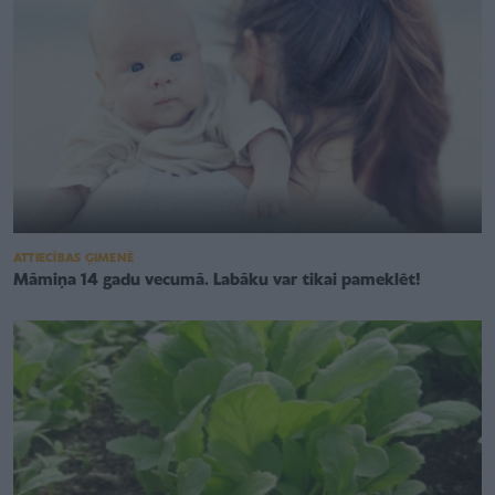
ATTIECĪBAS ĢIMENĒ
Māmiņa 14 gadu vecumā. Labāku var tikai pameklēt!