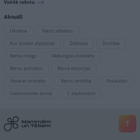
Vairāk rakstu
Aktuāli
Ukraina
Valsts atbalsts
Kur šodien atpūsties
Zīdīšana
Drošība
Bērna miegs
Mākslīgais intelekts
Bērnu psihiatrs
Bērna emocijas
Vasaras brīvlaiks
Bērnu drošība
Pusaudzis
Gatavošanās skolai
1. septembris