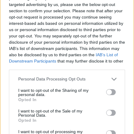
targeted advertising by us, please use the below opt-out
section to confirm your selection. Please note that after your
opt-out request is processed you may continue seeing
interest-based ads based on personal information utilized by
us or personal information disclosed to third parties prior to
Ziniet, ko Viņš teica?
Zaķi
, tev pasē ir rakstīts
your opt-out. You may separately opt-out of the further
vārds „Sieviete”, nevis „māte, sieva, kolēģe”.
disclosure of your personal information by third parties on the
Tad nu, lūdzu, esi sieviete, kas ir tava galvenā
IAB’s list of downstream participants. This information may
also be disclosed by us to third parties on the
IAB’s List of
loma, un tādu es tevi mīlu...
Downstream Participants
that may further disclose it to other
third parties.
Personal Data Processing Opt Outs
Kad pienāca randiņa diena, jutos kā pusaudze. Sirds
trīcēja, tauriņi pa vēderu lidinājās, sarku un bālēju no
I want to opt-out of the Sharing of my
personal data.
katra mājinieku skatiena. Kā viņš vēlāk atzinās, arī
Opted In
viņam bijis tāpat — nervozējis, vai man patiks, kā
I want to opt-out of the Sale of my
mums ies, utt. Bet randiņā gāja tiešām forši! Kopā
Personal Data.
Opted In
pavadījām visu dienu, kas šķita kā vien īss mirklsi.
Sarunājām sazvanīties un satikties arī turpmāk.
I want to opt-out of processing my