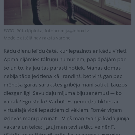
FOTO: Rūta Ķiploka, fotohromija@inbox.lv
Modele attēlā nav raksta varone.
Kādu dienu ielīdu čatā, kur iepazinos ar kādu vīrieti.
Apmainījāmies tālruņu numuriem, papļāpājām par
šo un to, kā jau tas parasti notiek. Manās domās
nebija tāda jēdziena kā „randiņš, bet viņš gan pēc
mēneša garas sarakstes gribēja mani satikt. Lauzos
diezgan ilgi. Savu daļu mīļuma biju saņēmusi — ko
vairāk? Egoistiski? Varbūt. Es nemēdzu tikties ar
virtuālajā vidē iepazītiem cilvēkiem. Tomēr viņam
izdevās mani pierunāt... Viņš man zvanīja kādā jūnija
vakarā un teica: „Ļauj man tevi satikt, velnēn!”.