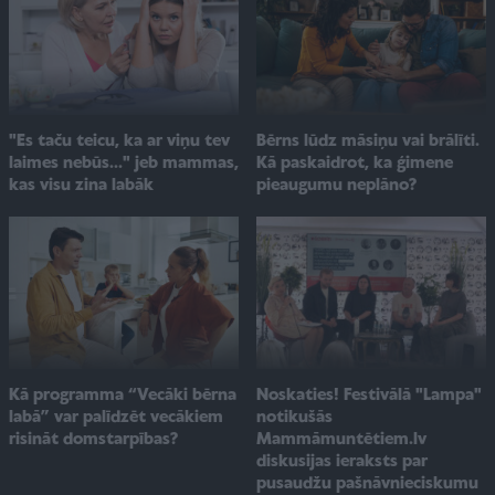
"Es taču teicu, ka ar viņu tev
Bērns lūdz māsiņu vai brālīti.
laimes nebūs..." jeb mammas,
Kā paskaidrot, ka ģimene
kas visu zina labāk
pieaugumu neplāno?
Noskaties! Festivālā "Lampa"
Kā programma “Vecāki bērna
notikušās
labā” var palīdzēt vecākiem
Mammāmuntētiem.lv
risināt domstarpības?
diskusijas ieraksts par
pusaudžu pašnāvnieciskumu