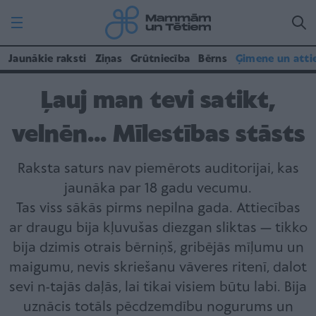
Jaunākie raksti
Ziņas
Grūtniecība
Bērns
Ģimene un atti
Ļauj man tevi satikt,
velnēn... Mīlestības stāsts
Raksta saturs nav piemērots auditorijai, kas
jaunāka par 18 gadu vecumu.
Tas viss sākās pirms nepilna gada. Attiecības
ar draugu bija kļuvušas diezgan sliktas — tikko
bija dzimis otrais bērniņš, gribējās mīļumu un
maigumu, nevis skriešanu vāveres ritenī, dalot
sevi n-tajās daļās, lai tikai visiem būtu labi. Bija
uznācis totāls pēcdzemdību nogurums un