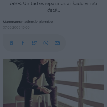
besis
. Un tad es iepazinos ar kādu vīrieti
čatā
...
Mammamuntetiem.lv pieredze
07.05.2009 15:00