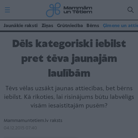
Jaunākie raksti
Ziņas
Grūtniecība
Bērns
Ģimene un atti
Dēls kategoriski iebilst
pret tēva jaunajām
laulībām
Tēvs vēlas uzsākt jaunas attiecības, bet bērns
iebilst. Kā rīkoties, lai risinājums būtu labvēlīgs
visām iesaistītajām pusēm?
Mammamuntetiem.lv raksts
04.12.2015 07:40