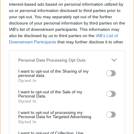
interest-based ads based on personal information utilized by
Lielākā pieaugušo kļūda ir tā, ka, nonākot
us or personal information disclosed to third parties prior to
attiecību sarežģījumos, visu sevi veltām
your opt-out. You may separately opt-out of the further
disclosure of your personal information by third parties on the
bērniem, līdz paši kā vecāki kļūstam par sava
IAB’s list of downstream participants. This information may
bērna privātīpašumu.
also be disclosed by us to third parties on the
IAB’s List of
Downstream Participants
that may further disclose it to other
third parties.
Daži padomi, un problēma būs vieglāk uzveicama!
1. Ģimenes saliedēšanas plāns.
Ja bērnam grūti
Personal Data Processing Opt Outs
samierināties ar faktu, ka mamma vai tētis ir atkal
I want to opt-out of the Sharing of my
iemīlējies un vēlas būt kopā ar kādu, nepārspīlē ar
personal data.
Opted In
solījumiem, necenties bērnu uzpirkt, kā izlīgumu
piesolot dažādas dāvanas. Tomēr, ja ir zināms kaut
I want to opt-out of the Sale of my
Personal Data.
kas, pēc kā atvase jau sen ilgojas, piemēram, kāds
Opted In
ceļojums, skaista pēcpusdiena atrakciju parkā, to
I want to opt-out of processing my
var pasniegt kā dāvanu kopā ar jauno partneri.
Personal Data for Targeted Advertising.
Opted In
Iespējams, tas bērnam palīdzēs vieglāk iejusties
jaunizveidotajā ģimenē. Galvenais nepadarīt šādu
I want to opt-out of Collection, Use,