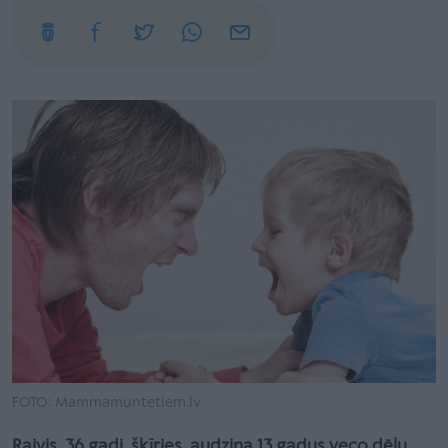
FOTO: Mammamuntetiem.lv
Raivis, 36 gadi, šķīries, audzina 13 gadus veco dēlu