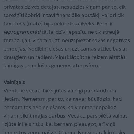
privātas dzīves detaļas, nesūdzies viņam par to, cik
sarežģīti šobrīd ir tavi finansiālie apstākļi vai arī cik
tavs tēvs (māte) bijis nekrietns cilvēks. Bērni ir
ieprogrammēti
tā, lai dzīvi iepazītu ne tik straujā
tempā. Ļauj viņam augt, neuzspiežot savas negatīvās
emocijas. Nodibini ciešas un uzticamas attiecības ar
draugiem un radiem. Viņu klātbūtne reizēm aizstās
laimīgas un mīlošas ģimenes atmosfēru.
Vainīgais
Vientuļie vecāki bieži jūtas vainīgi par daudzām
lietām. Piemēram, par to, ka nevar būt līdzās, kad
bērnam tas nepieciešams, ka vienmēr nepalīdz
viņam pildīt mājas darbus. Vecāku pārspīlētā vainas
izjūta ir liels risks, ka, bērnam pieaugot, arī viņš
iemantos zemu pašvērtējumu. Neesi pārāk kritisks