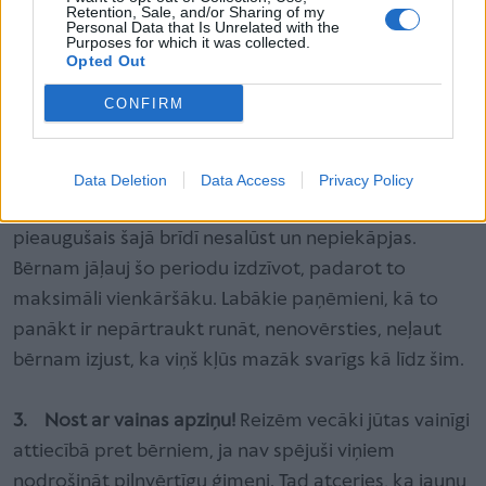
Retention, Sale, and/or Sharing of my
saliedēšanas pasākumu par pārpratumu, kurā bērns
Personal Data that Is Unrelated with the
Purposes for which it was collected.
saprot, ka turpmāk viņam ir tiesības regulāri
Opted Out
pieprasīt sev kādus labumus kā kompensāciju.
CONFIRM
2. Sarunas un vēlreiz sarunas.
Kad tēvs vai māte
izveido jaunas attiecības, bērnam sākotnēji tas var
Data Deletion
Data Access
Privacy Policy
būt šokējoši, viņš pārdzīvo, tomēr ir ļoti būtiski, lai
pieaugušais šajā brīdī nesalūst un nepiekāpjas.
Bērnam jāļauj šo periodu izdzīvot, padarot to
maksimāli vienkāršāku. Labākie paņēmieni, kā to
panākt ir nepārtraukt runāt, nenovērsties, neļaut
bērnam izjust, ka viņš kļūs mazāk svarīgs kā līdz šim.
3. Nost ar vainas apziņu!
Reizēm vecāki jūtas vainīgi
attiecībā pret bērniem, ja nav spējuši viņiem
nodrošināt pilnvērtīgu ģimeni. Tad atceries, ka jaunu