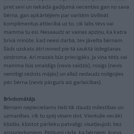
pret sevi un nekādā gadījumā necenties gan no sava
bērna, gan apkārtējiem par varītēm izvilināt
komplimentus attiecībā uz to, cik labs tēvs vai
mamma tu esi. Nesaaudz ar vainas apziņu, ka katra
brīvā minūte, kad neesi darbā, tev jāvelta bērnam.
Šāds uzskats ātri noved pie tā sauktā izdegšanas
sindroma. Arī mazais būs priecīgāks, ja viņa tētis vai
mamma būs smaidīgs (nevis saīdzis), rosīgs (nevis
nemitīgi sēdošs mājās) un allaž nedaudz noilgojies
pēc bērna (nevis pārguris aiz garlaicības).
Brīvdomātājs
Bērnam nepieciešams tieši tik daudz mīlestības un
uzmanības, cik tu spēj viņam dot. Vientuļie vecāki
kļūdās, kļūstot pārlieku patvaļīgi, visatļaujoši, bez
aizspriedumiem. Pētījumi rāda, ka bērniem, kurus