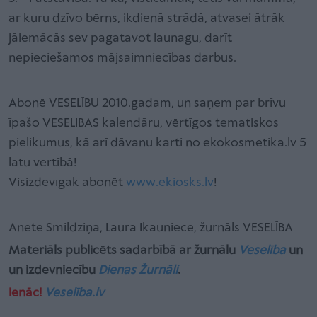
ar kuru dzīvo bērns, ikdienā strādā, atvasei ātrāk
jāiemācās sev pagatavot launagu, darīt
nepieciešamos mājsaimniecības darbus.
Abonē VESELĪBU 2010.gadam, un saņem par brīvu
īpašo VESELĪBAS kalendāru, vērtīgos tematiskos
pielikumus, kā arī dāvanu karti no ekokosmetika.lv 5
latu vērtībā!
Visizdevīgāk abonēt
www.ekiosks.lv
!
Anete Smildziņa, Laura Ikauniece, žurnāls VESELĪBA
Materiāls publicēts sadarbībā ar žurnālu
Veselība
un
un izdevniecību
Dienas Žurnāli
.
Ienāc!
Veselība.lv