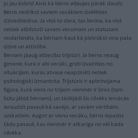
jo jau šobrīd Aivis kā bērns atļaujas pārāk daudz.
Bērns nedrīkst saviem vecākiem izvēlēties
dzīvesbiedrus. Ja viņš to dara, tas liecina, ka viņš
netiek atbilstoši savam vecumam un statusam
nodarbināts, ka bērnam kaut kā pietrūkst viņa paša
dzīvē un attīstībā.
Bērnam jāaug attiecību trijstūrī. Ja bērns neaug
ģimenē, kurā ir abi vecāki, grūti izvairīties no
situācijām, kurās atvase neapzināti netiek
psiholoģiski izmantota. Trijstūris ir apbrīnojama
figūra, kurā viens no trijiem vienmēr ir brīvs (tam
būtu jābūt bērnam), un tādējādi šis cilvēks iemācās
ieraudzīt pasauli kā savējo, ar savām vērtībām,
uzskatiem. Augot ar vienu vecāku, bērns iepazīst
tādu pasauli, kas vienmēr ir atkarīga no vēl kāda
cilvēka.