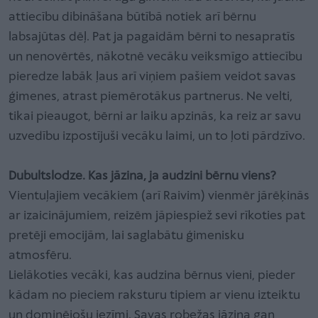
attiecību dibināšana būtībā notiek arī bērnu
labsajūtas dēļ. Pat ja pagaidām bērni to nesapratīs
un nenovērtēs, nākotnē vecāku veiksmīgo attiecību
pieredze labāk ļaus arī viņiem pašiem veidot savas
ģimenes, atrast piemērotākus partnerus. Ne velti,
tikai pieaugot, bērni ar laiku apzinās, ka reiz ar savu
uzvedību izpostījuši vecāku laimi, un to ļoti pārdzīvo.
Dubultslodze. Kas jāzina, ja audzini bērnu viens?
Vientuļajiem vecākiem (arī Raivim) vienmēr jārēķinās
ar izaicinājumiem, reizēm jāpiespiež sevi rīkoties pat
pretēji emocijām, lai saglabātu ģimenisku
atmosfēru.
Lielākoties vecāki, kas audzina bērnus vieni, pieder
kādam no pieciem raksturu tipiem ar vienu izteiktu
un dominējošu iezīmi. Savas robežas jāzina gan