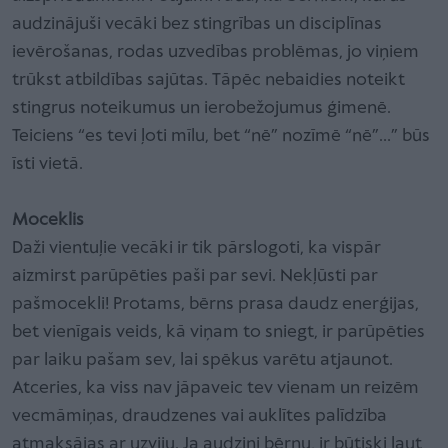
audzinājuši vecāki bez stingrības un disciplīnas
ievērošanas, rodas uzvedības problēmas, jo viņiem
trūkst atbildības sajūtas. Tāpēc nebaidies noteikt
stingrus noteikumus un ierobežojumus ģimenē.
Teiciens “es tevi ļoti mīlu, bet “nē” nozīmē “nē”…” būs
īsti vietā.
Moceklis
Daži vientuļie vecāki ir tik pārslogoti, ka vispār
aizmirst parūpēties paši par sevi. Nekļūsti par
pašmocekli! Protams, bērns prasa daudz enerģijas,
bet vienīgais veids, kā viņam to sniegt, ir parūpēties
par laiku pašam sev, lai spēkus varētu atjaunot.
Atceries, ka viss nav jāpaveic tev vienam un reizēm
vecmāmiņas, draudzenes vai auklītes palīdzība
atmaksājas ar uzviju. Ja audzini bērnu, ir būtiski ļaut