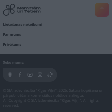
Lietošanas noteikumi
Par mums
Privātums
Seko mums:
© SIA Izdevniecība "Rīgas Viļņi", 2026. Satura kopēšana un
pārpublicēšana komerciālos nolūkos aizliegta.
All Copyright © SIA Izdevniecība "Rīgas Viļņi". All rights
reserved.