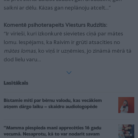
saikni ar dēlu. Kāzas gan neplānoju atcelt...”
Komentē psihoterapeits Viesturs Rudzītis:
“Ir vīrieši, kuri izkonkurē sievietes cīņā par mātes
lomu. Iespējams, ka Raivim ir grūti atsacīties no
mātes lomas
, ko viņš ir uzņēmies, jo zināmā mērā tā
dod lielu varu…
Lasītākais
Bīstamie mīti par bērnu valodu, kas vecākiem
atņem dārgo laiku – skaidro audiologopēde
''Mamma piespieda mani apprecēties 16 gadu
vecumā. Nesaprotu, kā to var nodarīt savam