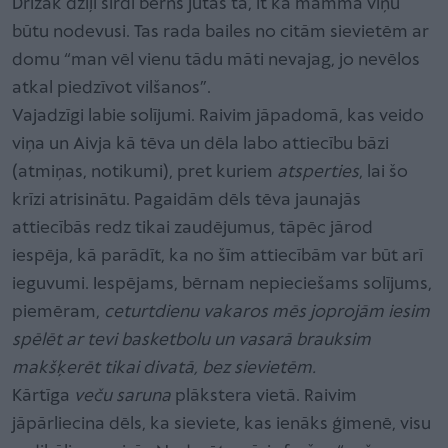
Drīzāk dziļi sirdī bērns jūtas tā, it kā mamma viņu
būtu nodevusi. Tas rada bailes no citām sievietēm ar
domu “man vēl vienu tādu māti nevajag, jo nevēlos
atkal piedzīvot vilšanos”.
Vajadzīgi labie solījumi. Raivim jāpadomā, kas veido
viņa un Aivja kā tēva un dēla labo attiecību bāzi
(atmiņas, notikumi), pret kuriem
atsperties
, lai šo
krīzi atrisinātu. Pagaidām dēls tēva jaunajās
attiecībās redz tikai zaudējumus, tāpēc jārod
iespēja, kā parādīt, ka no šīm attiecībām var būt arī
ieguvumi. Iespējams, bērnam nepieciešams solījums,
piemēram,
ceturtdienu vakaros mēs joprojām iesim
spēlēt ar tevi basketbolu un vasarā brauksim
makšķerēt tikai divatā, bez sievietēm.
Kārtīga
veču saruna
plākstera vietā. Raivim
jāpārliecina dēls, ka sieviete, kas ienāks ģimenē, visu