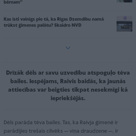
bērnam''
Kas īsti vainīgs pie tā, ka Rīgas Dzemdību namā
trūkst ģimenes palātu? Skaidro NVD
Drīzāk dēls ar savu uzvedību atspoguļo tēva
bailes. Iespējams, Raivis baidās, ka jaunās
attiecības var beigties tikpat nesekmīgi kā
iepriekšējās.
Dēls parāda tēva bailes. Tas, ka Raivja ģimenē ir
parādījies trešais cilvēks — viņa draudzene —, ir