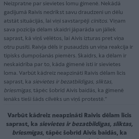
Neizpratne par sievietes lomu ģimenē. Nekādā
gadījumā Raivis nedrīkst savu draudzeni un dēlu
atstāt situācijās, lai viņi savstarpēji
cīnītos
. Viņam
sava pozīcija dēlam skaidri jāparāda un jāliek
saprast, kā viņš vēlētos, lai Aivis izturas pret viņa
otru pusīti. Raivja dēls ir pusaudzis un viņa reakcija ir
tipisks dumpošanās piemērs. Skaidrs, ka dēlam ir
neskaidrība par to, kāda ģimenē īsti ir sievietes
loma. Varbūt kādreiz neapzināti Raivis dēlam licis
saprast, ka
sievietes ir bezatbildīgas, sliktas,
briesmīgas
, tāpēc šobrīd Aivis baidās, ka ģimenē
ienāks tieši šāds cilvēks un viņš protestē.”
Varbūt kādreiz neapzināti Raivis dēlam licis
saprast, ka
sievietes ir bezatbildīgas, sliktas,
briesmīgas
, tāpēc šobrīd Aivis baidās, ka