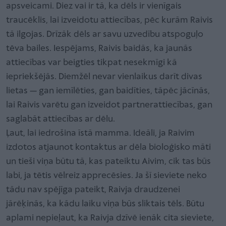
apsveicami. Diez vai ir tā, ka dēls ir vienīgais
traucēklis, lai izveidotu attiecības, pēc kurām Raivis
tā ilgojas. Drīzāk dēls ar savu uzvedību atspoguļo
tēva bailes. Iespējams, Raivis baidās, ka jaunās
attiecības var beigties tikpat nesekmīgi kā
iepriekšējās. Diemžēl nevar vienlaikus darīt divas
lietas — gan iemīlēties, gan baidīties, tāpēc jācīnās,
lai Raivis varētu gan izveidot partnerattiecības, gan
saglabāt attiecības ar dēlu.
Ļaut, lai iedrošina īstā mamma. Ideāli, ja Raivim
izdotos atjaunot kontaktus ar dēla bioloģisko māti
un tieši viņa būtu tā, kas pateiktu Aivim, cik tas būs
labi, ja tētis vēlreiz apprecēsies. Ja šī sieviete neko
tādu nav spējīga pateikt, Raivja draudzenei
jārēķinās, ka kādu laiku viņa būs sliktais tēls. Būtu
aplami nepieļaut, ka Raivja dzīvē ienāk cita sieviete,