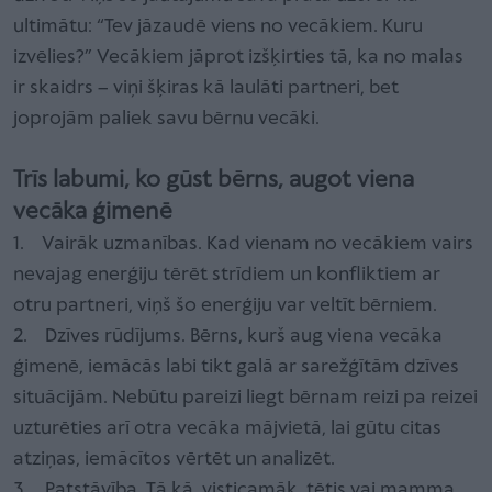
ultimātu: “Tev jāzaudē viens no vecākiem. Kuru
izvēlies?” Vecākiem jāprot izšķirties tā, ka no malas
ir skaidrs – viņi šķiras kā laulāti partneri, bet
joprojām paliek savu bērnu vecāki.
Trīs labumi, ko gūst bērns, augot viena
vecāka ģimenē
1. Vairāk uzmanības. Kad vienam no vecākiem vairs
nevajag enerģiju tērēt strīdiem un konfliktiem ar
otru partneri, viņš šo enerģiju var veltīt bērniem.
2. Dzīves rūdījums. Bērns, kurš aug viena vecāka
ģimenē, iemācās labi tikt galā ar sarežģītām dzīves
situācijām. Nebūtu pareizi liegt bērnam reizi pa reizei
uzturēties arī otra vecāka mājvietā, lai gūtu citas
atziņas, iemācītos vērtēt un analizēt.
3. Patstāvība. Tā kā, visticamāk, tētis vai mamma,