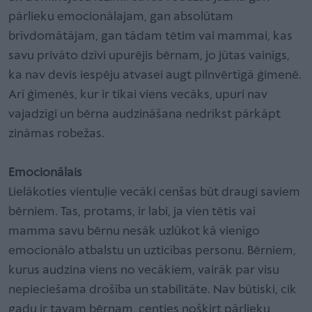
pārlieku emocionālajam, gan absolūtam
brīvdomātājam, gan tādam tētim vai mammai, kas
savu privāto dzīvi upurējis bērnam, jo jūtas vainīgs,
ka nav devis iespēju atvasei augt pilnvērtīgā ģimenē.
Arī ģimenēs, kur ir tikai viens vecāks, upuri nav
vajadzīgi un bērna audzināšana nedrīkst pārkāpt
zināmas robežas.
Emocionālais
Lielākoties vientuļie vecāki cenšas būt draugi saviem
bērniem. Tas, protams, ir labi, ja vien tētis vai
mamma savu bērnu nesāk uzlūkot kā vienīgo
emocionālo atbalstu un uzticības personu. Bērniem,
kurus audzina viens no vecākiem, vairāk par visu
nepieciešama drošība un stabilitāte. Nav būtiski, cik
gadu ir tavam bērnam, centies nošķirt pārlieku