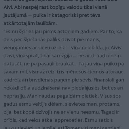
Aivi. Abi nespēj rast kopīgu valodu tikai vienā
jautājumā
—
puika ir kategoriski pret tēva
atkārtotajām laulībām.
“Esmu šķīries jau pirms astoņiem gadiem. Par to, ka
dēls pēc šķiršanās paliks dzīvot pie manis,
vienojāmies ar sievu uzreiz — viņa neiebilda, jo Aivis
dzīvi, viņasprāt, tikai sarežģīja — ne ar draudzenēm
patusēt, ne pa pasauli braukāt... Tā jau viņa puiku pa
savam mīl, vismaz reizi trīs mēnešos ciemos atbrauc,
kādreiz arī brīvdienās paņem pie sevis. Finansiāli gan
nekādi dēla audzināšanā nav piedalījusies, bet es arī
neprasīju. Man naudas pagaidām pietiek. Visus šos
gadus esmu veltījis dēlam, sievietes man, protams,
bija, bet kopā dzīvojis ne ar vienu neesmu. Tagad ir
brīdis, kad vēlos atkal apprecēties. Esmu saticis
jauku sievieti un iemīlējies! Tomēr visi mani centieni