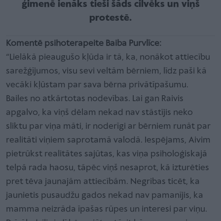
ģimenē ienāks tieši šāds cilvēks un viņš
protestē.
Komentē psihoterapeite Baiba Purvlīce:
“Lielākā pieaugušo kļūda ir tā, ka, nonākot attiecību
sarežģījumos, visu sevi veltām bērniem, līdz paši kā
vecāki kļūstam par sava bērna privātīpašumu.
Bailes no atkārtotas nodevības. Lai gan Raivis
apgalvo, ka viņš dēlam nekad nav stāstījis neko
sliktu par viņa māti, ir noderīgi ar bērniem runāt par
realitāti viņiem saprotamā valodā. Iespējams, Aivim
pietrūkst realitātes sajūtas, kas viņa psiholoģiskajā
telpā rada haosu, tāpēc viņš nesaprot, kā izturēties
pret tēva jaunajām attiecībām. Negribas ticēt, ka
jaunietis pusaudžu gados nekad nav pamanījis, ka
mamma neizrāda īpašas rūpes un interesi par viņu.