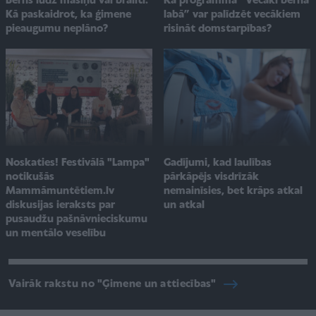
Bērns lūdz māsiņu vai brālīti.
Kā programma “Vecāki bērna
Kā paskaidrot, ka ģimene
labā” var palīdzēt vecākiem
pieaugumu neplāno?
risināt domstarpības?
Noskaties! Festivālā "Lampa"
Gadījumi, kad laulības
notikušās
pārkāpējs visdrīzāk
Mammāmuntētiem.lv
nemainīsies, bet krāps atkal
diskusijas ieraksts par
un atkal
pusaudžu pašnāvnieciskumu
un mentālo veselību
Vairāk rakstu no "Ģimene un attiecības"