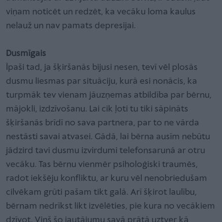
viņam noticēt un redzēt, ka vecāku loma kaulus
nelauž un nav pamats depresijai.
Dusmīgais
Īpaši tad, ja šķiršanās bijusi nesen, tevī vēl plosās
dusmu liesmas par situāciju, kurā esi nonācis, ka
turpmāk tev vienam jāuzņemas atbildība par bērnu,
mājokli, izdzīvošanu. Lai cik ļoti tu tiki sāpināts
šķiršanās brīdī no sava partnera, par to ne vārda
nestāsti savai atvasei. Gādā, lai bērna ausīm nebūtu
jādzird tavi dusmu izvirdumi telefonsarunā ar otru
vecāku. Tas bērnu vienmēr psiholoģiski traumēs,
radot iekšēju konfliktu, ar kuru vēl nenobriedušam
cilvēkam grūti pašam tikt galā. Arī šķirot laulību,
bērnam nedrīkst likt izvēlēties, pie kura no vecākiem
dzīvot. Viņš šo jautājumu savā prātā uztver kā