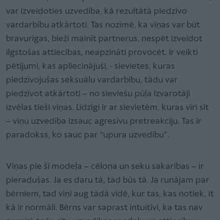
var izveidoties uzvedība, kā rezultātā piedzīvo
vardarbību atkārtoti. Tas nozīmē, ka viņas var būt
bravurīgas, bieži mainīt partnerus, nespēt izveidot
ilgstošas attiecības, neapzināti provocēt. Ir veikti
pētījumi, kas apliecinājuši, - sievietes, kuras
piedzīvojušas seksuālu vardarbību, tādu var
piedzīvot atkārtoti – no sieviešu pūļa izvarotāji
izvēlas tieši viņas. Līdzīgi ir ar sievietēm, kuras vīri sit
– viņu uzvedība izsauc agresīvu pretreakciju. Tas ir
paradokss, ko sauc par “upura uzvedību”.
Viņas pie šī modeļa – cēloņa un seku sakarības – ir
pieradušas. Ja es daru tā, tad būs tā. Ja runājam par
bērniem, tad viņi aug tādā vidē, kur tas, kas notiek, it
kā ir normāli. Bērns var saprast intuitīvi, ka tas nav