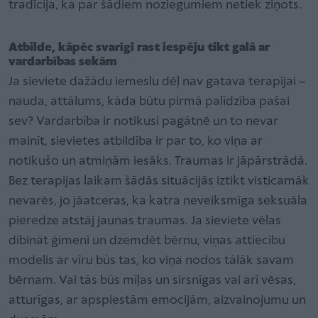
tradīcija, ka par šādiem noziegumiem netiek ziņots.
Atbilde, kāpēc svarīgi rast iespēju tikt galā ar
vardarbības sekām
Ja sieviete dažādu iemeslu dēļ nav gatava terapijai –
nauda, attālums, kāda būtu pirmā palīdzība pašai
sev? Vardarbība ir notikusi pagātnē un to nevar
mainīt, sievietes atbildība ir par to, ko viņa ar
notikušo un atmiņām iesāks. Traumas ir jāpārstrādā.
Bez terapijas laikam šādās situācijās iztikt visticamāk
nevarēs, jo jāatceras, ka katra neveiksmīga seksuāla
pieredze atstāj jaunas traumas. Ja sieviete vēlas
dibināt ģimeni un dzemdēt bērnu, viņas attiecību
modelis ar vīru būs tas, ko viņa nodos tālāk savam
bērnam. Vai tās būs mīļas un sirsnīgas vai arī vēsas,
atturīgas, ar apspiestām emocijām, aizvainojumu un