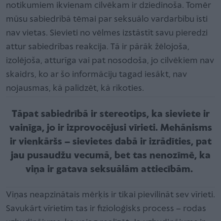
notikumiem ikvienam cilvēkam ir dziedinoša. Tomēr
mūsu sabiedrībā tēmai par seksuālo vardarbību īsti
nav vietas. Sievieti no vēlmes izstāstīt savu pieredzi
attur sabiedrības reakcija. Tā ir pārāk žēlojoša,
izolējoša, atturīga vai pat nosodoša, jo cilvēkiem nav
skaidrs, ko ar šo informāciju tagad iesākt, nav
nojausmas, kā palīdzēt, kā rīkoties.
Tāpat sabiedrībā ir stereotips, ka sieviete ir
vainīga, jo ir izprovocējusi vīrieti. Mehānisms
ir vienkāršs – sievietes dabā ir izrādīties, pat
jau pusaudžu vecumā, bet tas nenozīmē, ka
viņa ir gatava seksuālām attiecībām.
Viņas neapzinātais mērķis ir tikai pievilināt sev vīrieti.
Savukārt vīrietim tas ir fizioloģisks process – rodas