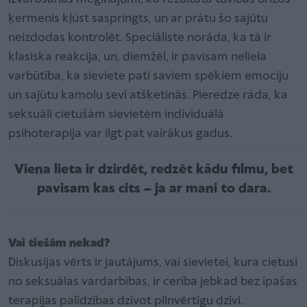
ķermenis kļūst saspringts, un ar prātu šo sajūtu
neizdodas kontrolēt. Speciāliste norāda, ka tā ir
klasiska reakcija, un, diemžēl, ir pavisam neliela
varbūtība, ka sieviete pati saviem spēkiem emociju
un sajūtu kamolu sevī atšķetinās. Pieredze rāda, ka
seksuāli cietušām sievietēm individuālā
psihoterapija var ilgt pat vairākus gadus.
Viena lieta ir dzirdēt, redzēt kādu filmu, bet
pavisam kas cits – ja ar mani to dara.
Vai tiešām nekad?
Diskusijas vērts ir jautājums, vai sievietei, kura cietusi
no seksuālas vardarbības, ir cerība jebkad bez īpašas
terapijas palīdzības dzīvot pilnvērtīgu dzīvi.