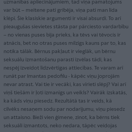
uzmanības apliecinājumiem, tad viņa pamatojums
var būt – meitene pati gribēja, viņa pati man līda
klēpī. Šie klasiskie argumenti ir visai absurdi. To arī
pieaugušas sievietes stāsta par pārciesto vardarbību
– no vienas puses bija prieks, ka tēvs vai tēvocis ir
atnācis, bet no otras puses milzīgs kauns par to, kas
notika tālāk. Bērnus pakļaut ir vieglāk, un bērnu
seksuālu izmantošanu parasti izvēlas tādi, kas
nespēj izveidot līdzvērtīgas attiecības. Te varam arī
runāt par Imantas pedofilu - kāpēc viņu joprojām
nevar atrast. Vai tie ir vecāki, kas vīrieti slēpj? Vai arī
viņš tiešām ir ļoti izmanīgs un veikls? Vairāk izskatās,
ka kāds viņu piesedz. Rezultātā tas ir veids, kā
cilvēks nesaņem sodu par nodarījumu, viņu piesedz
un attaisno. Bieži vien ģimene, zinot, ka bērns tiek
seksuāli izmantots, neko nedara, tāpēc veidojas