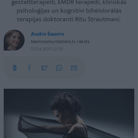
geštaltterapeiti, EMDR terapeiti, klīniskās
psiholoģijas un kognitīvi biheiviorālās
terapijas doktoranti Ritu Strautmani.
Audra Šauere
Mammamuntetiem.lv raksts
01.04.2015 12:35