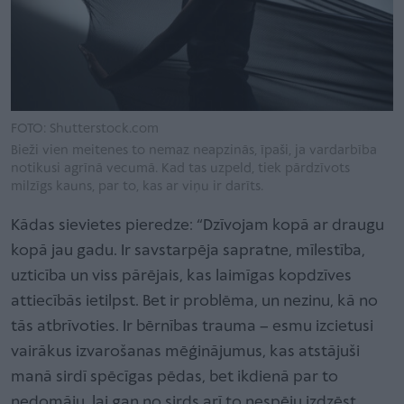
FOTO: Shutterstock.com
Bieži vien meitenes to nemaz neapzinās, īpaši, ja vardarbība
notikusi agrīnā vecumā. Kad tas uzpeld, tiek pārdzīvots
milzīgs kauns, par to, kas ar viņu ir darīts.
Kādas sievietes pieredze: “Dzīvojam kopā ar draugu
kopā jau gadu. Ir savstarpēja sapratne, mīlestība,
uzticība un viss pārējais, kas laimīgas kopdzīves
attiecībās ietilpst. Bet ir problēma, un nezinu, kā no
tās atbrīvoties. Ir bērnības trauma – esmu izcietusi
vairākus izvarošanas mēģinājumus, kas atstājuši
manā sirdī spēcīgas pēdas, bet ikdienā par to
nedomāju, lai gan no sirds arī to nespēju izdzēst.