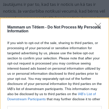
Jautājums ir par to, kad tas ir noticis un kā tas ir
noticis. Ja vardarbība notikusi vecumā, kad bērns vēl
nerunā un nevar pastāstīt, kas ir noticis, trauma ir
neverbāla, un tā daudz vairāk paliek ķermenī.
Mammam un Tētiem -
Do Not Process My Personal
Information
Sajūtas un pārdzīvojumi iekapsulējas vecumposmā,
kurā notikusi trauma.
If you wish to opt-out of the sale, sharing to third parties, or
processing of your personal or sensitive information for
targeted advertising by us, please use the below opt-out
Vai pāru terapija var palīdzēt?
section to confirm your selection. Please note that after your
Jā, dažkārt šādās situācijās speciālisti iesaka pāru
opt-out request is processed you may continue seeing
terapiju. Tomēr vienmēr jāvērtē, cik ļoti gatavs
interest-based ads based on personal information utilized by
us or personal information disclosed to third parties prior to
tādam solim ir konkrētais pāris. Tas vienmēr ir risks –
your opt-out. You may separately opt-out of the further
vīrietim uzzināt kaut ko vairāk par savu sievieti.
disclosure of your personal information by third parties on the
Vienmēr jāizsver, vai tas ir vajadzīgs. Kā to izvērtēt?
IAB’s list of downstream participants. This information may
also be disclosed by us to third parties on the
IAB’s List of
Droši vien vispirms sievietei dodoties uz individuālu
Downstream Participants
that may further disclose it to other
terapiju. Un iesākumā izdzīvot notikušo vienatnē,
third parties.
kad pirmajā terapijas gadā emocijas tiek uzceltas