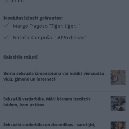
dusmām.
Iesakām izlasīt grāmatas:
Margo Fragoso “Tīģer, tīģer...”
Nataša Kampuša. “3096 dienas”
Saistītie raksti
Bērnu seksuālā izmantošana var notikt vienaudžu
vidū, ģimenē un internetā
Seksuālā vardarbība. Māci bērnam izstāstīt
kādam, kam uzticas
Seksuālā vardarbība un dzemdības - sarežģīti,