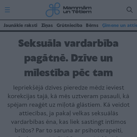
Jaunākie raksti
Ziņas
Grūtniecība
Bērns
Ģimene un atti
Seksuāla vardarbība
pagātnē. Dzīve un
mīlestība pēc tam
Iepriekšējā dzīves pieredze mēdz ieviest
korekcijas tajā, kā mēs uztveram pasauli, kā
spējam reaģēt uz mīļotā glāstiem. Kā veidot
attiecības, ja pakaļ velkas seksuālās
vardarbības ēna, kas liek sastingt intīmos
brīžos? Par to saruna ar psihoterapeiti,