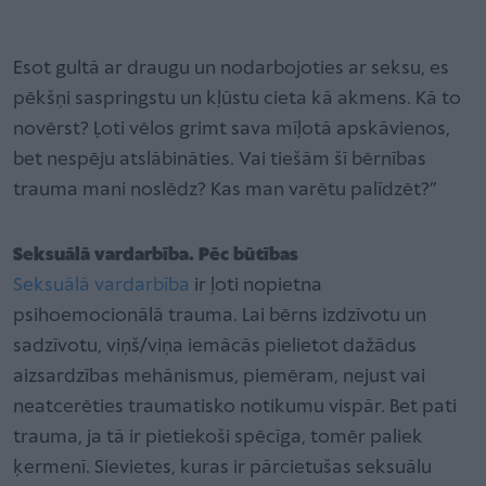
Esot gultā ar draugu un nodarbojoties ar seksu, es
pēkšņi saspringstu un kļūstu cieta kā akmens. Kā to
novērst? Ļoti vēlos grimt sava mīļotā apskāvienos,
bet nespēju atslābināties. Vai tiešām šī bērnības
trauma mani noslēdz? Kas man varētu palīdzēt?”
Seksuālā vardarbība. Pēc būtības
Seksuālā vardarbība
ir ļoti nopietna
psihoemocionālā trauma. Lai bērns izdzīvotu un
sadzīvotu, viņš/viņa iemācās pielietot dažādus
aizsardzības mehānismus, piemēram, nejust vai
neatcerēties traumatisko notikumu vispār. Bet pati
trauma, ja tā ir pietiekoši spēcīga, tomēr paliek
ķermenī. Sievietes, kuras ir pārcietušas seksuālu