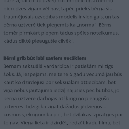
pareizi, taču citu uzvedības modeļu un attiecību
pieredzes viņam vēl nav, tāpēc priekš bērna šis
traumējošais uzvedības modelis ir vienīgais, un tas
bērna uztverē tiek pieņemts kā „norma”. Bērns
tomēr pirmkārt pieņem tādus spēles noteikumus,
kādus diktē pieaugušie cilvēki.
Bērni grib būt labi saviem vecākiem
Bērnam seksuālā vardarbība ir patiešām milzīgs
šoks. Jā, iespējams, meitene 6 gadu vecumā jau būs
kaut ko dzirdējusi par seksuālām attiecībām, bet
viņa nebūs jautājumā iedziļinājusies pēc būtības, jo
bērna uztvere darbojas atšķirīgi no pieaugušo
uztveres. Līdzīgi kā zināt dažādus jēdzienus –
kosmoss, ekonomika u.c., bet dziļākas izpratnes par
to nav. Viena lieta ir dzirdēt, redzēt kādu filmu, bet