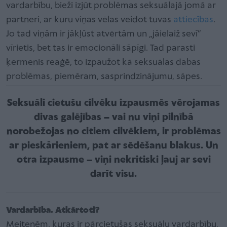
vardarbību, bieži izjūt problēmas seksuālajā jomā ar
partneri, ar kuru viņas vēlas veidot tuvas
attiecības
.
Jo tad viņām ir jākļūst atvērtām un „jāielaiž sevī”
vīrietis, bet tas ir emocionāli sāpīgi. Tad parasti
ķermenis reaģē, to izpaužot kā seksuālas dabas
problēmas, piemēram, sasprindzinājumu, sāpes.
Seksuāli cietušu cilvēku izpausmēs vērojamas
divas galējības – vai nu viņi pilnībā
norobežojas no citiem cilvēkiem, ir problēmas
ar pieskārieniem, pat ar sēdēšanu blakus. Un
otra izpausme – viņi nekritiski ļauj ar sevi
darīt visu.
Vardarbība. Atkārtoti?
Meitenēm, kuras ir pārcietušas seksuālu vardarbību,