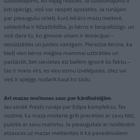
uzbudinājums, ko vajag realizēt. Ja uzbudinājums ir
ļoti spēcīgs, viņš var nespēt apstāties. Ja runājam
par pieaugušu vīrieti, kurš iekāro mazu meiteni,
sabiedrība ir līdzatbildība, jo bērns ir bezpalīdzīgs, un
viņš dara to, ko ģimene viņam ir iemācījusi –
nesūdzēties un justies vainīgam. Pieredze liecina, ka
bieži vien bērns mēģina mammai uzticēties un
pastāstīt, bet sievietes aiz bailēm ignorē šo faktu –
tas ir mans vīrs, es viņu esmu izvēlējusies, diez vai
viņš ir spējīgs nodarīt kaut ko tādu.
Arī mazas meitenes sauc par kārdinātājām
Jau senāk Freids runāja par Edipa kompleksu. Tas
nozīmē, ka maza meitene grib precēties ar savu tēti,
puisītis ar savu mammu. Ja pieaugušais ar nosliecēm
atsaucas uz mazas meitenītes it kā pavedinošiem