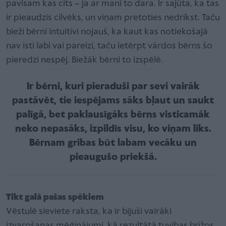
pavisam kas cits – ja ar mani to dara. Ir sajūta, ka tas
ir pieaudzis cilvēks, un viņam pretoties nedrīkst. Taču
bieži bērni intuitīvi nojauš, ka kaut kas notiekošajā
nav īsti labi vai pareizi, taču ietērpt vārdos bērns šo
pieredzi nespēj. Biežāk bērni to izspēlē.
Ir bērni, kuri pieraduši par sevi vairāk
pastāvēt, tie iespējams sāks bļaut un saukt
palīgā, bet paklausīgāks bērns visticamāk
neko nepasāks, izpildīs visu, ko viņam liks.
Bērnam gribas būt labam vecāku un
pieaugušo priekšā.
Tikt galā pašas spēkiem
Vēstulē sieviete raksta, ka ir bijuši vairāki
izvarošanas mēģinājumi, kā rezultātā tuvības brīžos