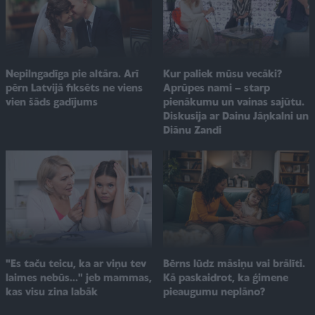
Kur paliek mūsu vecāki?
Nepilngadīga pie altāra. Arī
Aprūpes nami – starp
pērn Latvijā fiksēts ne viens
pienākumu un vainas sajūtu.
vien šāds gadījums
Diskusija ar Dainu Jāņkalni un
Diānu Zandi
"Es taču teicu, ka ar viņu tev
Bērns lūdz māsiņu vai brālīti.
laimes nebūs..." jeb mammas,
Kā paskaidrot, ka ģimene
kas visu zina labāk
pieaugumu neplāno?