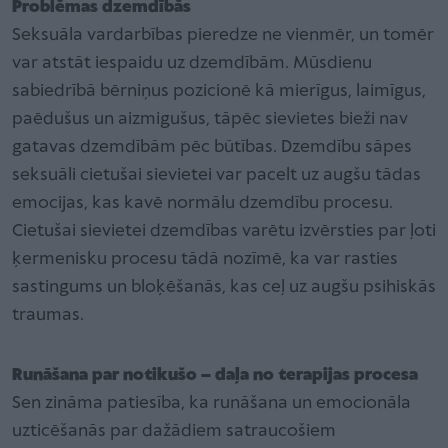
Problēmas dzemdībās
Seksuāla vardarbības pieredze ne vienmēr, un tomēr
var atstāt iespaidu uz dzemdībām. Mūsdienu
sabiedrībā bērniņus pozicionē kā mierīgus, laimīgus,
paēdušus un aizmigušus, tāpēc sievietes bieži nav
gatavas dzemdībām pēc būtības. Dzemdību sāpes
seksuāli cietušai sievietei var pacelt uz augšu tādas
emocijas, kas kavē normālu dzemdību procesu.
Cietušai sievietei dzemdības varētu izvērsties par ļoti
ķermenisku procesu tādā nozīmē, ka var rasties
sastingums un bloķēšanās, kas ceļ uz augšu psihiskās
traumas.
Runāšana par notikušo – daļa no terapijas procesa
Sen zināma patiesība, ka runāšana un emocionāla
uzticēšanās par dažādiem satraucošiem