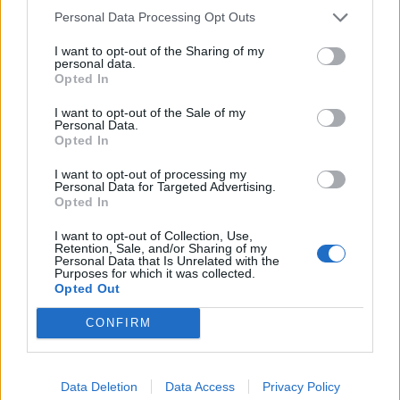
Personal Data Processing Opt Outs
virspusē un izdzīvotas. Turklāt
I want to opt-out of the Sharing of my
personal data.
jārēķinās, ka terapijas laiks noteikti būs krīze
Opted In
ģimenē, jo nāks augšā tas, kas ilgstoši bijis
I want to opt-out of the Sale of my
apspiests.
Personal Data.
Opted In
Un te arī ārpus terapijas parādās pāra darbs –
I want to opt-out of processing my
Personal Data for Targeted Advertising.
sievietei būtu jāmācās teikt, ko viņa vēlas, kā viņa
Opted In
jūtas, jāiemācās pastāstīt un pašai apzināties, kas ar
I want to opt-out of Collection, Use,
viņu notiek un ko vēlas. Savukārt vīrietim jābūt
Retention, Sale, and/or Sharing of my
Personal Data that Is Unrelated with the
pretimnākošam, atbalstošam, iecietīgam,
Purposes for which it was collected.
pacietīgam un tādam, kurš spēj uzklausīt.
Opted Out
CONFIRM
Vai vienmēr bērnībā notikusi seksuāla vardarbība
atstāj sekas?
Bieži vien meitenes to nemaz neapzinās, īpaši, ja
Data Deletion
Data Access
Privacy Policy