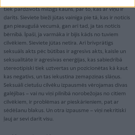
vardarbība notikusi agrīnā vecumā. Kad tas uzpeld,
tiek pārdzīvots milzīgs kauns, par to, kas ar viņu ir
darīts. Sieviete bieži jūtas vainīga pie tā, kas ir noticis
gan pieaugušā vecumā, gan arī tad, ja tas noticis
bērnībā. Īpaši, ja varmāka ir bijis kāds no tuviem
cilvēkiem. Sieviete jūtas netīra. Arī brīvprātīgs
seksuāls akts pēc būtības ir agresīvs akts, kaisle un
seksualitāte ir agresīvas enerģijas, kas sabiedrībā
stereotipiski tiek uztvertas un pozicionētas kā kaut
kas negatīvs, un tas iekustina zemapziņas slāņus.
Seksuāli cietušu cilvēku izpausmēs vērojamas divas
galējības – vai nu viņi pilnībā norobežojas no citiem
cilvēkiem, ir problēmas ar pieskārieniem, pat ar
sēdēšanu blakus. Un otra izpausme – viņi nekritiski
ļauj ar sevi darīt visu.