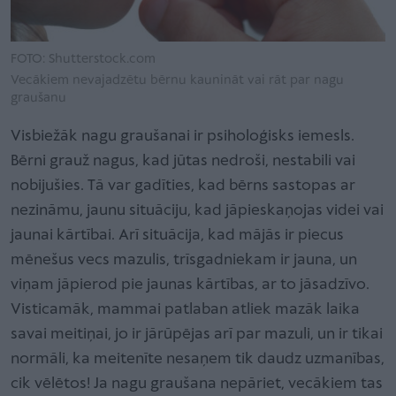
FOTO: Shutterstock.com
Vecākiem nevajadzētu bērnu kaunināt vai rāt par nagu
graušanu
Visbiežāk nagu graušanai ir psiholoģisks iemesls.
Bērni grauž nagus, kad jūtas nedroši, nestabili vai
nobijušies. Tā var gadīties, kad bērns sastopas ar
nezināmu, jaunu situāciju, kad jāpieskaņojas videi vai
jaunai kārtībai. Arī situācija, kad mājās ir piecus
mēnešus vecs mazulis, trīsgadniekam ir jauna, un
viņam jāpierod pie jaunas kārtības, ar to jāsadzīvo.
Visticamāk, mammai patlaban atliek mazāk laika
savai meitiņai, jo ir jārūpējas arī par mazuli, un ir tikai
normāli, ka meitenīte nesaņem tik daudz uzmanības,
cik vēlētos! Ja nagu graušana nepāriet, vecākiem tas