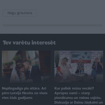
Nagu graušana
Tev varētu interesēt
Kur paliek mūsu vecāki?
Nepilngadīga pie altāra. Arī
Aprūpes nami – starp
pērn Latvijā fiksēts ne viens
pienākumu un vainas sajūtu.
vien šāds gadījums
Diskusija ar Dainu Jāņkalni un