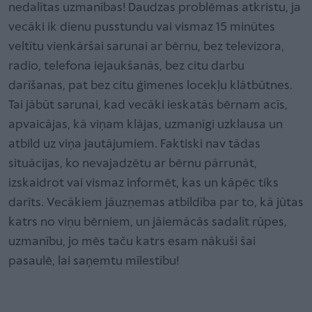
nedalītas uzmanības! Daudzas problēmas atkristu, ja
vecāki ik dienu pusstundu vai vismaz 15 minūtes
veltītu vienkāršai sarunai ar bērnu, bez televizora,
radio, telefona iejaukšanās, bez citu darbu
darīšanas, pat bez citu ģimenes locekļu klātbūtnes.
Tai jābūt sarunai, kad vecāki ieskatās bērnam acīs,
apvaicājas, kā viņam klājas, uzmanīgi uzklausa un
atbild uz viņa jautājumiem. Faktiski nav tādas
situācijas, ko nevajadzētu ar bērnu pārrunāt,
izskaidrot vai vismaz informēt, kas un kāpēc tiks
darīts. Vecākiem jāuzņemas atbildība par to, kā jūtas
katrs no viņu bērniem, un jāiemācās sadalīt rūpes,
uzmanību, jo mēs taču katrs esam nākuši šai
pasaulē, lai saņemtu mīlestību!