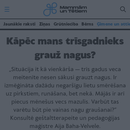
Jaunākie raksti
Ziņas
Grūtniecība
Bērns
Ģimene un atti
Kāpēc mans trīsgadnieks
grauž nagus?
„Situācija it kā vienkārša — trīs gadus veca
meitenīte nesen sākusi grauzt nagus. Ir
izmēģināta dažādu negaršīgu lietu smērēšana
uz pirkstiem, runāšana, bet nekā. Mājās ir arī
piecus mēnešus vecs mazulis. Varbūt tas
varētu būt pie vainas nagu graušanai?”
Konsultē geštaltterapeite un pedagoģijas
maģistre Aija Baha-Velvele.