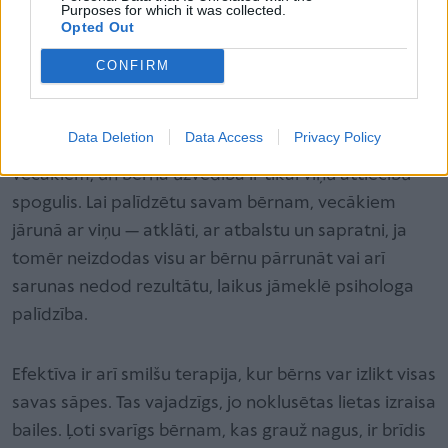
stabilitātes vecāku attiecībās, viņi konfliktē bērna
Purposes for which it was collected.
Opted Out
klātbūtnē, nav pietiekami daudz runāts par to, ka
būs ģimenes pieaugums, vai arī runāts, nepastāstot
CONFIRM
par problēmām, kas var sekot: mazuļa raudāšana,
sagurusī mamma, uzmanības sadalīšana starp
Data Deletion
Data Access
Privacy Policy
bērniem utt. Te patiesībā terapija vajadzīga
vecākiem, un bērna uzvedība ir tikai viņu attiecību
spogulis. Lai palīdzētu savam bērnam, vecākiem
jārunā ar viņu — atklāti, ar atbalstu un sapratni, ja
tomēr neizdodas visu ar bērnu pārrunāt vai arī
sarunas nedod rezultātu, laikus jāmeklē psihologa
palīdzība.
Efektīva ir arī smilšu terapija, kur bērns var izlikt visas
savas sāpes. Tas vajadzīgs, jo noklusētas lietas izraisa
bailes. Ļoti svarīgs bērnam, kas grauž nagus, ir brīdis