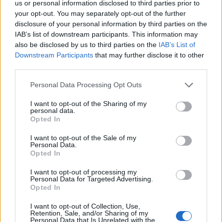
us or personal information disclosed to third parties prior to
jo nervozē un netiek galā ar kādu situāciju, kas
your opt-out. You may separately opt-out of the further
izraisa stresu. Reizēm šādu bērnu rīcību apkaro,
disclosure of your personal information by third parties on the
liekot lietā lakas, ziedes vai cimdus. Tādi līdzekļi
IAB’s list of downstream participants. This information may
also be disclosed by us to third parties on the
IAB’s List of
neārstē pašu problēmu. Ja bērns ir ļoti emocionāls,
Downstream Participants
that may further disclose it to other
viņam būs ārkārtīgi grūti atturēties no nagu
third parties.
graušanas, un tas tikai padziļinās slimību. Sākumā
Personal Data Processing Opt Outs
vecākiem pašiem jācenšas izprast un pārrunāt ar
bērnu, kas ir noticis pēdējā laikā. Varbūt mazo
I want to opt-out of the Sharing of my
personal data.
satraucis vai izbiedējis televīzijā redzētais, varbūt
Opted In
nedrošība saistīta ar pārmaiņām bērna ikdienā vai
I want to opt-out of the Sale of my
arī bērnudārzā bijis kāds konflikts. Lai iedrošinātu
Personal Data.
Opted In
bērnu uz atklātību, vecāki var atzīties, ka arī paši
bērnībā reiz grauzuši nagus, jo viņus kaut kas
I want to opt-out of processing my
Personal Data for Targeted Advertising.
satraucis, un arī pastāstīt, ka pēc tam viss
Opted In
nokārtojies un nagu graušana pārgājusi. Diemžēl ļoti
I want to opt-out of Collection, Use,
bieži vainojamas ir problēmas pašā ģimenē — nav
Retention, Sale, and/or Sharing of my
Personal Data that Is Unrelated with the