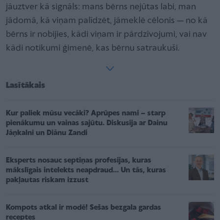
jāuztver kā signāls: mans bērns nejūtas labi, man
jādomā, kā viņam palīdzēt, jāmeklē cēlonis — no kā
bērns ir nobijies, kādi viņam ir pārdzīvojumi, vai nav
kādi notikumi ģimenē, kas bērnu satraukuši.
Lasītākais
Kur paliek mūsu vecāki? Aprūpes nami – starp
pienākumu un vainas sajūtu. Diskusija ar Dainu
Jāņkalni un Diānu Zandi
Eksperts nosauc septiņas profesijas, kuras
mākslīgais intelekts neapdraud... Un tās, kuras
pakļautas riskam izzust
Kompots atkal ir modē! Sešas bezgala gardas
receptes