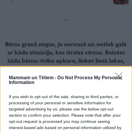
Bērns grauž nagus, jo nervozē un netiek galā
ar kādu situāciju, kas izraisa stresu. Reizēm
šādu bērnu rīcību apkaro, liekot lietā lakas,
ziedes vai cimdus. Tādi līdzekļi neārstē pašu
problēmu.
Mammam un Tētiem -
Do Not Process My Personal
Information
If you wish to opt-out of the sale, sharing to third parties, or
Vecākiem nevajadzētu bērnu kaunināt vai rāt par
processing of your personal or sensitive information for
targeted advertising by us, please use the below opt-out
nagu graušanu, jo tas tikai pastiprina nervozēšanu
section to confirm your selection. Please note that after your
un bērns grauzīs nagus vēl vairāk, mēģinās to pat
opt-out request is processed you may continue seeing
slēpt no vecākiem. Jāsaprot, ka bērns grauž nagus,
interest-based ads based on personal information utilized by