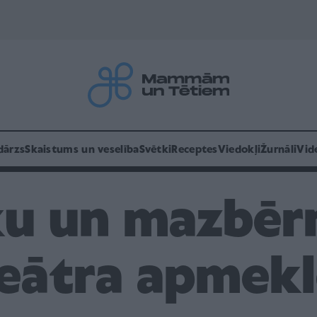
dārzs
Skaistums un veselība
Svētki
Receptes
Viedokļi
Žurnāli
Vid
u un mazbēr
eātra apmek