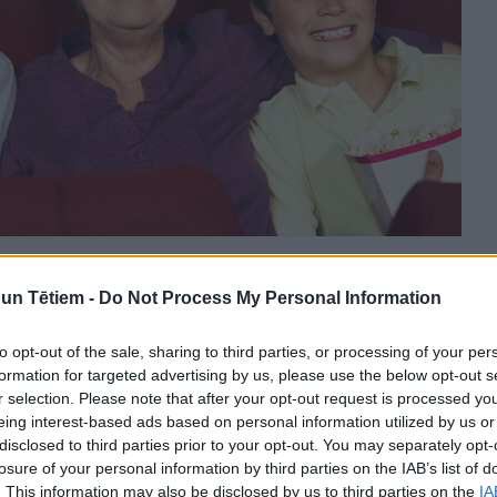
n Tētiem -
Do Not Process My Personal Information
niem interesanti, jautri un ar smiekliem. Kad esat
to opt-out of the sale, sharing to third parties, or processing of your per
sieties, lielās dienas gaidīšanas procesu padariet vēl
formation for targeted advertising by us, please use the below opt-out s
r selection. Please note that after your opt-out request is processed y
kaņosiet apģērbu. Piemēram, ka visu apģērbs būs
eing interest-based ads based on personal information utilized by us or
disclosed to third parties prior to your opt-out. You may separately opt-
losure of your personal information by third parties on the IAB’s list of
akaļ mazbērniem un dodaties uz izvēlēto
. This information may also be disclosed by us to third parties on the
IA