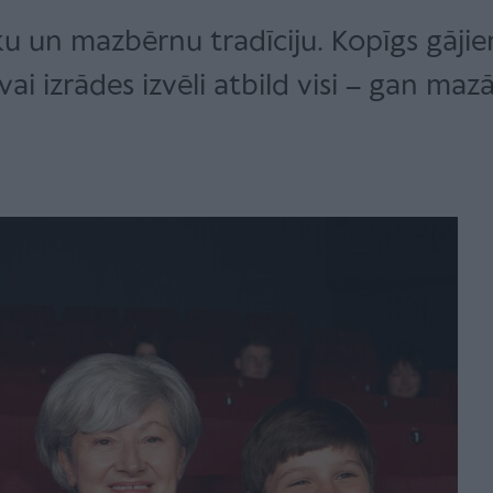
u un mazbērnu tradīciju. Kopīgs gājien
ai izrādes izvēli atbild visi – gan mazā