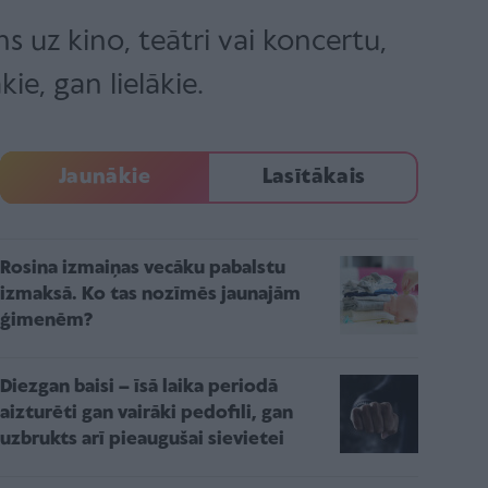
s uz kino, teātri vai koncertu,
kie, gan lielākie.
Jaunākie
Lasītākais
Rosina izmaiņas vecāku pabalstu
izmaksā. Ko tas nozīmēs jaunajām
ģimenēm?
Diezgan baisi – īsā laika periodā
aizturēti gan vairāki pedofili, gan
uzbrukts arī pieaugušai sievietei