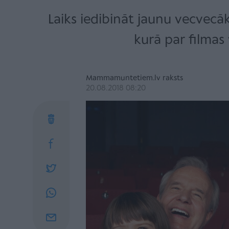
Laiks iedibināt jaunu vecvecāk
kurā par filmas v
Mammamuntetiem.lv raksts
20.08.2018 08:20