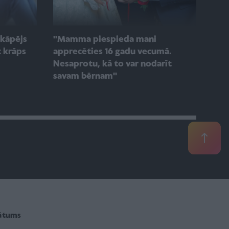
rkāpējs
''Mamma piespieda mani
t krāps
apprecēties 16 gadu vecumā.
Nesaprotu, kā to var nodarīt
savam bērnam''
vātums