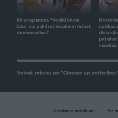
Kā programma “Vecāki bērna
Noskatie
labā” var palīdzēt vecākiem risināt
notikuš
domstarpības?
diskusij
pašnāvn
veselību
Vairāk rakstu no "Ģimene un attiecības
Lietošanas noteikumi
Par 