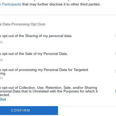
teātra apmeklējuma, šo
Participants
that may further disclose it to other third parties.
nīcā ar gardu kūkas gabaliņu. Noteikti pārrunājiet
 Varbūt pat vienojaties jau par nākamo kino
l Data Processing Opt Outs
o opt-out of the Sharing of my personal data.
In
i
Mazbērni
Kino
o opt-out of the Sale of my Personal Data.
In
to opt-out of processing my Personal Data for Targeted
ing.
In
o opt-out of Collection, Use, Retention, Sale, and/or Sharing
ersonal Data that Is Unrelated with the Purposes for which it
lected.
Out
CONFIRM