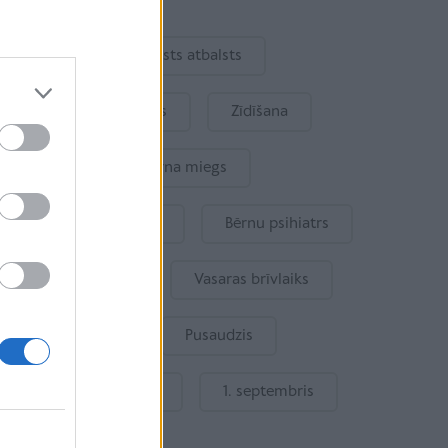
Ukraina
Valsts atbalsts
Kur šodien atpūsties
Zīdīšana
Drošība
Bērna miegs
Mākslīgais intelekts
Bērnu psihiatrs
Bērna emocijas
Vasaras brīvlaiks
Bērnu drošība
Pusaudzis
Gatavošanās skolai
1. septembris