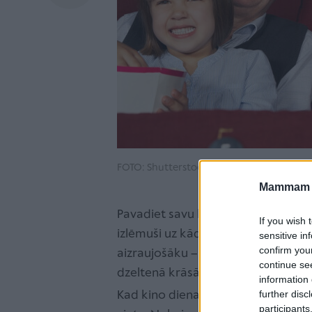
FOTO: Shutterstock.com
Mammam u
Pavadiet savu laiku kopā ar mazbēr
If you wish 
izlēmuši uz kādu izrādi vai filmu do
sensitive in
confirm you
aizraujošāku – vienojaties, ka sas
continue se
dzeltenā krāsā.
information 
further disc
Kad kino diena klāt, aizbrauciet p
participants