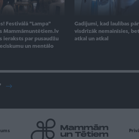
s! Festivālā "Lampa"
Gadījumi, kad laulības pā
ās Mammāmuntētiem.lv
visdrīzāk nemainīsies, be
as ieraksts par pusaudžu
atkal un atkal
ieciskumu un mentālo
"
mums
Pri