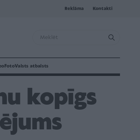
Reklāma
Kontakti
eo
Foto
Valsts atbalsts
nu kopīgs
lējums