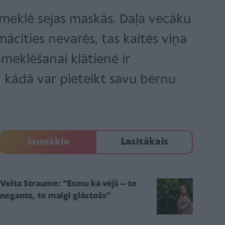
pmeklē sejas maskās. Daļa vecāku
cīties nevarēs, tas kaitēs viņa
pmeklēšanai klātienē ir
, kādā var pieteikt savu bērnu
Jaunākie
Lasītākais
Velta Straume: “Esmu kā vējš – te
negants, te maigi glāstošs”