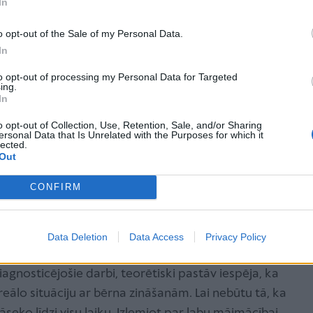
In
ērķiem ir gūt prieku no mācībām. Brīnišķīgi, ja tas
dusmīgo skolotāju, kas visus dzenā, tad, visticamāk,
o opt-out of the Sale of my Personal Data.
In
to opt-out of processing my Personal Data for Targeted
jmācību, ir jābūt pilnīgi skaidrai
ing.
In
s katru mācību priekšmetu un kāda
o opt-out of Collection, Use, Retention, Sale, and/or Sharing
ersonal Data that Is Unrelated with the Purposes for which it
 jau pirms mājmācības sākšanas.
lected.
Out
CONFIRM
meni un vada mājmācības procesu. Kā stāsta
olu notiek, bet parasti tā nav ļoti cieša, tāpēc
Data Deletion
Data Access
Privacy Policy
zi savu bērnu attīstībai. Tā kā pirmais lielākais
agnosticējošie darbi, teorētiski pastāv iespēja, ka
reālo situāciju ar bērna zināšanām. Lai nebūtu tā, ka