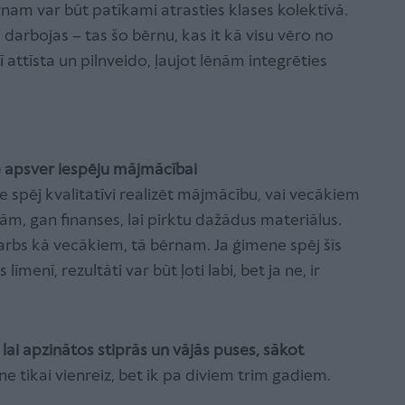
am var būt patīkami atrasties klases kolektīvā.
 darbojas – tas šo bērnu, kas it kā visu vēro no
 attīsta un pilnveido, ļaujot lēnām integrēties
 apsver iespēju mājmācībai
e spēj kvalitatīvi realizēt mājmācību, vai vecākiem
bām, gan finanses, lai pirktu dažādus materiālus.
arbs kā vecākiem, tā bērnam. Ja ģimene spēj šīs
menī, rezultāti var būt ļoti labi, bet ja ne, ir
 lai apzinātos stiprās un vājās puses, sākot
ne tikai vienreiz, bet ik pa diviem trim gadiem.