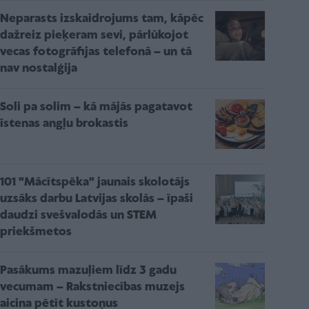
Neparasts izskaidrojums tam, kāpēc
dažreiz pieķeram sevi, pārlūkojot
vecas fotogrāfijas telefonā – un tā
nav nostalģija
Soli pa solim – kā mājās pagatavot
īstenas angļu brokastis
101 "Mācītspēka" jaunais skolotājs
uzsāks darbu Latvijas skolās – īpaši
daudzi svešvalodās un STEM
priekšmetos
Pasākums mazuļiem līdz 3 gadu
vecumam – Rakstniecības muzejs
aicina pētīt kustoņus