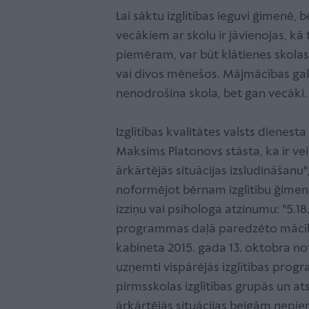
Lai sāktu izglītības ieguvi ģimenē,
vecākiem ar skolu ir jāvienojas, kā
piemēram, var būt klātienes skolas
vai divos mēnešos. Mājmācības gal
nenodrošina skola, bet gan vecāki
Izglītības kvalitātes valsts diene
Maksims Platonovs stāsta, ka ir vei
ārkārtējās situācijas izsludināšanu"
noformējot bērnam izglītību ğimen
izziņu vai psihologa atzinumu: "5.1
programmas daļā paredzēto mācību
kabineta 2015. gada 13. oktobra not
uzņemti vispārējās izglītības progr
pirmsskolas izglītības grupās un ats
ārkārtējās situācijas beigām nepi