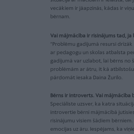
situācija ar mācībām ir ielaista, tai
vecākiem ir jāapzinās, kādas ir vi
bērnam.
Vai mājmācība ir risinājums tad, ja
“Problēmu gadījumā resursi drīzāk i
ar pedagogu un skolas atbalsta per
gadījumā var uzlabot, lai bērns no š
problēmām ar ātru, it kā atbilstošu 
pārdomāt iesaka Daina Žurilo.
Bērns ir introverts. Vai mājmācība 
Speciāliste uzsver, ka katra situāci
introvertie bērni mājmācībā jutīsi
risinājumu visiem šādiem bērniem. “B
emocijas uz āru. Iespējams, ka viņ