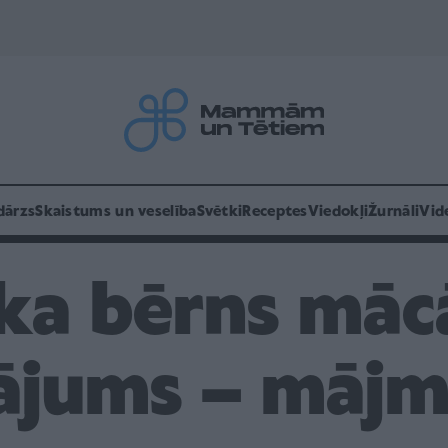
dārzs
Skaistums un veselība
Svētki
Receptes
Viedokļi
Žurnāli
Vid
 ka bērns māc
nājums – mājm