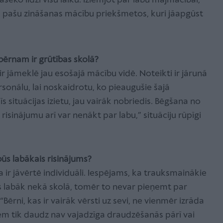
 jāseko līdzi visu laiku. Izlemjot par labu mājmācībai,
ņu pašu zināšanas mācību priekšmetos, kuri jāapgūst
 bērnam ir grūtības skolā?
r jāmeklē jau esošajā mācību vidē. Noteikti ir jārunā
sonālu, lai noskaidrotu, ko pieaugušie šajā
īs situācijas izietu, jau vairāk nobriedis. Bēgšana no
risinājumu arī var nenākt par labu,” situāciju rūpīgi
būs labākais risinājums?
ja ir jāvērtē individuāli. Iespējams, ka trauksmainākie
es labāk nekā skolā, tomēr to nevar pieņemt par
ērni, kas ir vairāk vērsti uz sevi, ne vienmēr izrāda
iem tik daudz nav vajadzīga draudzēšanās pārī vai