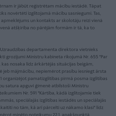
 bērnam ir jābūt reģistrētam mācību iestādē. Tāpat
 tiks novērtēti izglītojamā mācību sasniegumi. Tas,
 apmeklējums un kontakts ar skolotāju reizi vienā
venā atšķirība no pārējām formām ir tā, ka to
.
sta Uzraudzības departamenta direktora vietnieks
kti grozījumi Ministru kabineta rīkojumā Nr. 655 "Par
, kas nosaka līdz ārkārtējās situācijas beigām,
ē jeb mājmācību, nepiemērot prasību iesniegt ārsta
8.1 organizējot pamatizglītības pirmā posma izglītības
 satura apguvi ģimenē atbilstoši Ministru
eikumiem Nr. 591 "Kārtība, kādā izglītojamie tiek
ammās, speciālajās izglītības iestādēs un speciālajās
kaitīti no tām, kā arī pārcelti uz nākamo klasi" līdz
emērot minēto noteikumu 22.1. apakšpunktā