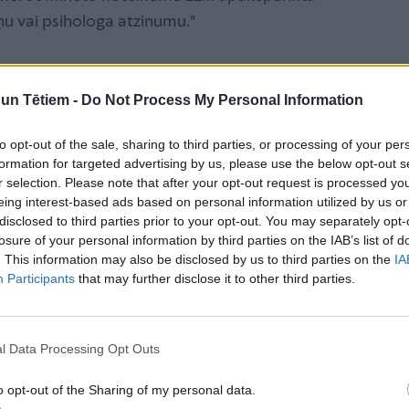
iņu vai psihologa atzinumu."
 izglītot savus bērnus ğimenē, dokumentu
 Tātad, kārtojot dokumentus mājmācībai pirmsskolā,
n Tētiem -
Do Not Process My Personal Information
ms. Ārsta izziņa un psihologa atzinums bija un pēc
to opt-out of the sale, sharing to third parties, or processing of your per
 1.- 6. klasē.
formation for targeted advertising by us, please use the below opt-out s
r selection. Please note that after your opt-out request is processed y
eing interest-based ads based on personal information utilized by us or
ecākiem
disclosed to third parties prior to your opt-out. You may separately opt-
r bērna izglītību gulstas tieši uz vecāku pleciem.
losure of your personal information by third parties on the IAB’s list of
tu augsta motivācija mācīties kā vecākiem, tā
. This information may also be disclosed by us to third parties on the
IA
Participants
that may further disclose it to other third parties.
cība tiek izvēlēta kā vieglākais dzīves ceļš, lai
kārtībai, diezin vai tā būs pareizā izvēle.
l Data Processing Opt Outs
 pilnīgi skaidrai vīzijai, kā viņi mācīs katru mācību
kdiena jau pirms mājmācības sākšanas. “Manuprāt,
o opt-out of the Sharing of my personal data.