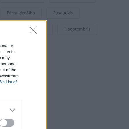
Bērnu drošība
Pusaudzis
Gatavošanās skolai
1. septembris
sonal or
ection to
ou may
 personal
out of the
 downstream
B’s List of