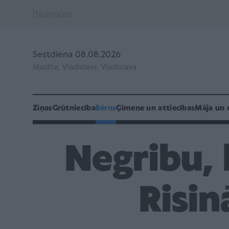
По-русски
Sestdiena 08.08.2026
Mudīte, Vladislavs, Vladislava
Ziņas
Grūtniecība
Bērns
Ģimene un attiecības
Māja un 
Negribu,
Risi