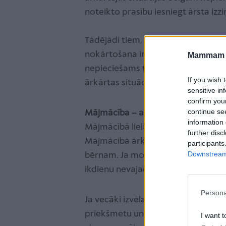
noteikto prasību iesniegt ārsta izz
Tādējādi tiem, kuri vēlas īslaicīgi
nokārtošana ir krietni atvieglota.
Mammam u
nepieciešams tikai vecāka iesniegu
If you wish 
ārkārtas situācijas būs nepieciešams
sensitive in
confirm you
continue se
Mājmācība – augsti motivētiem v
information 
Mājmācībā lielākā atbildības daļa pa
further disc
Mājmācībā ārkārtīgi svarīgi, lai bū
participants
Downstream 
bērnam. Ja motivācijas nav un mājmā
ikdienu nevajadzētu pakārtot skolas 
Persona
Ja vecāki izvēlas mājmācību, ir jābūt
priekšmetu un kāda būs ģimenes i
I want t