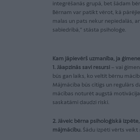
integrēšanās grupā, bet šādam bērn
Bērnam var patikt vērot, kā pārējie
malas un pats nekur nepiedalās, arī
sabiedrībā,” stāsta psiholoģe.
Kam jāpievērš uzmanība, ja ģimene
1. Jāapzinās savi resursi
– vai ģimen
būs gan laiks, ko veltīt bērnu mācī
Mājmācība būs cītīgs un regulārs d
mācības noturēt augstā motivācijas lī
saskatāmi daudzi riski.
2. Jāveic bērna psiholoģiskā izpēte,
mājmācību.
Šādu izpēti vērts veikt 