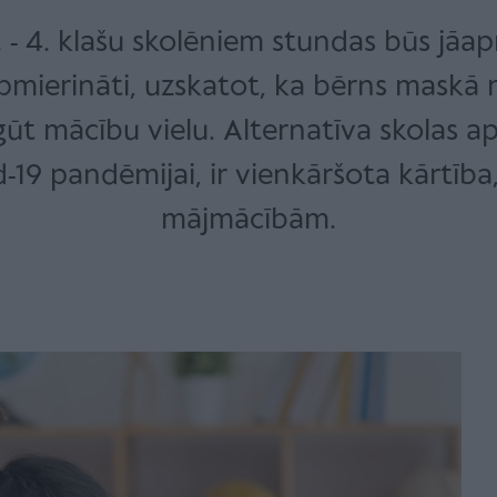
. - 4. klašu skolēniem stundas būs jāa
mierināti, uzskatot, ka bērns maskā mā
gūt mācību vielu. Alternatīva skolas a
19 pandēmijai, ir vienkāršota kārtība
mājmācībām.