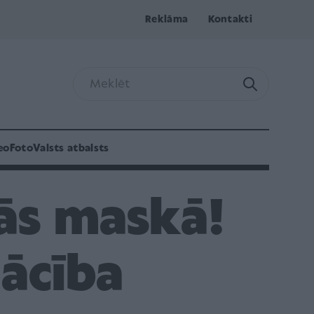
Reklāma
Kontakti
eo
Foto
Valsts atbalsts
ās maskā!
ācība