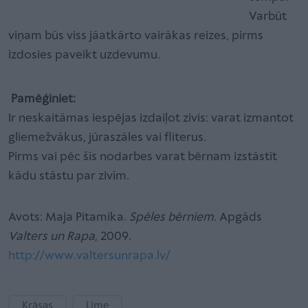
Varbūt
viņam būs viss jāatkārto vairākas reizes, pirms
izdosies paveikt uzdevumu.
Pamēģiniet:
Ir neskaitāmas iespējas izdaiļot zivis: varat izmantot
gliemežvākus, jūraszāles vai fliterus.
Pirms vai pēc šīs nodarbes varat bērnam izstāstīt
kādu stāstu par zivīm.
Avots: Maja Pitamika.
Spēles bērniem
. Apgāds
Valters un Rapa
, 2009.
http://www.valtersunrapa.lv/
Krāsas
Līme