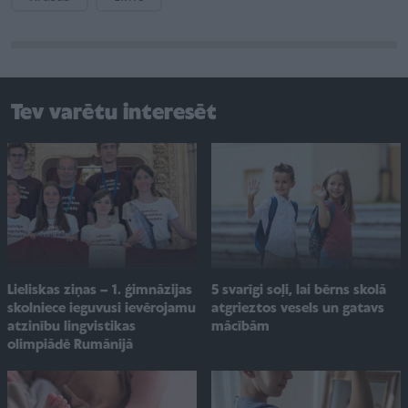
Tev varētu interesēt
Lieliskas ziņas – 1. ģimnāzijas
5 svarīgi soļi, lai bērns skolā
skolniece ieguvusi ievērojamu
atgrieztos vesels un gatavs
atzinību lingvistikas
mācībām
olimpiādē Rumānijā