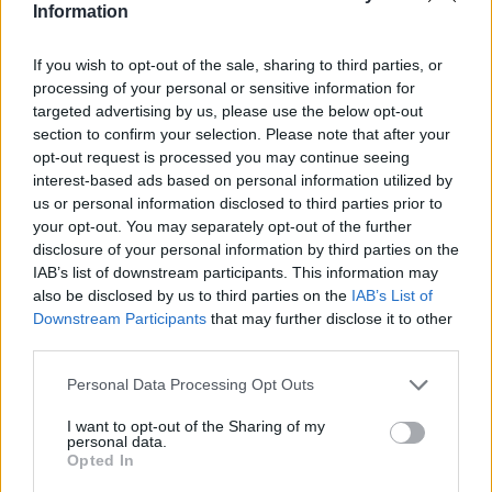
Information
4. Kad visa lapa ir noklāta ar zilo šķidrumu,
nožāvējiet to.
If you wish to opt-out of the sale, sharing to third parties, or
5. Kamēr žūst lapa, uz citas lapas uztaisiet bērna
processing of your personal or sensitive information for
plaukst nospiedumus. Kad tie nožūst, izgrieziet.
targeted advertising by us, please use the below opt-out
section to confirm your selection. Please note that after your
6. Paņemiet vienu no izgrieztajiem plaukstu
opt-out request is processed you may continue seeing
nospiedumiem un palūdziet bērnam uzklāt līmi uz
interest-based ads based on personal information utilized by
nenokrāsotās figūras puses.
us or personal information disclosed to third parties prior to
your opt-out. You may separately opt-out of the further
7. Ļaujiet bērnam piespiest izgriesto plaukstas attēlu
disclosure of your personal information by third parties on the
pie zilā, krāsotā papīra paša izvēlētā vietā.
IAB’s list of downstream participants. This information may
8. Paņemiet citu nospiedumu, kas izkrāsots citā tonī,
also be disclosed by us to third parties on the
IAB’s List of
Downstream Participants
that may further disclose it to other
un piespiediet to uz pirmās plaukstas ar nelielu
third parties.
nobīdi, raugoties, lai visi pirksti būtuu vērsti vienā
Personal Data Processing Opt Outs
virzienā.
9. Ja jums ir trešā krāsa, atkārtojiet darbības ar to.
I want to opt-out of the Sharing of my
personal data.
10. Pirkstiem uz nospieduma vajadzētu izskatīties
Opted In
pēc vēdekļa.