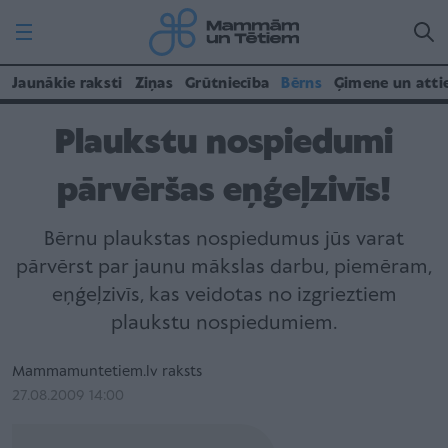
Jaunākie raksti
Ziņas
Grūtniecība
Bērns
Ģimene un atti
Plaukstu nospiedumi
pārvēršas eņģeļzivīs!
Bērnu plaukstas nospiedumus jūs varat
pārvērst par jaunu mākslas darbu, piemēram,
eņģeļzivīs, kas veidotas no izgrieztiem
plaukstu nospiedumiem.
Mammamuntetiem.lv raksts
27.08.2009 14:00