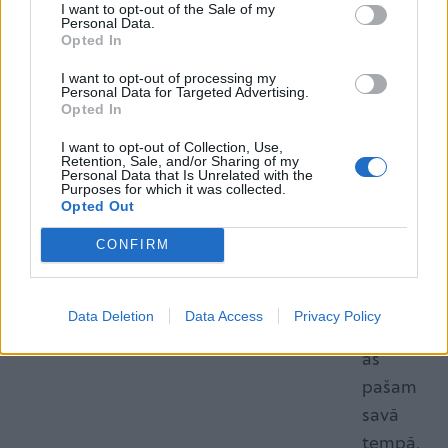
I want to opt-out of the Sale of my
11. Ļaujiet bērnam pagatavot vairākas zivis, kas
Personal Data.
Opted In
aizpilda zilo laukumu.
12. Parādiet viņam, kā ar flomasteriem iezīmēt zivīm
I want to opt-out of processing my
Personal Data for Targeted Advertising.
acis.
Opted In
13. Kad darbs ir pabeigts, piespiediet to pie sienas,
I want to opt-out of Collection, Use,
ļaujot bērnam apbrīnot savu veikumu.
Retention, Sale, and/or Sharing of my
Personal Data that Is Unrelated with the
Purposes for which it was collected.
Opted Out
Padoms:
CONFIRM
Neaizmir
stiet, ka
bērnam
Data Deletion
Data Access
Privacy Policy
jādarboj
ās
pašam
savā
tempā.