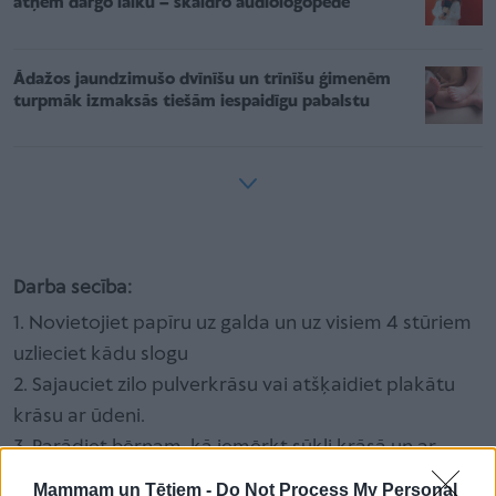
atņem dārgo laiku – skaidro audiologopēde
Ādažos jaundzimušo dvīnīšu un trīnīšu ģimenēm
turpmāk izmaksās tiešām iespaidīgu pabalstu
Darba secība:
1. Novietojiet papīru uz galda un uz visiem 4 stūriem
uzlieciet kādu slogu
2. Sajauciet zilo pulverkrāsu vai atšķaidiet plakātu
krāsu ar ūdeni.
3. Parādiet bērnam, kā iemērkt sūkli krāsā un ar
plašu, viļņainu vēzienu uzklāt to uz papīra.
Mammam un Tētiem -
Do Not Process My Personal