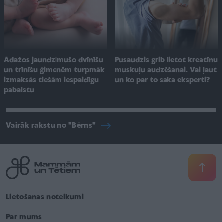
Pusaudzis grib lietot kreatīnu
Ādažos jaundzimušo dvīnīšu
muskuļu audzēšanai. Vai ļaut
un trīnīšu ģimenēm turpmāk
un ko par to saka eksperti?
izmaksās tiešām iespaidīgu
pabalstu
Vairāk rakstu no "Bērns"
Lietošanas noteikumi
Par mums