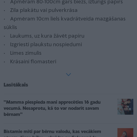
• Apmēram 80-100cm garš biezs, izturīgs papīrs
• Zila plakātu vai pulverkrāsa
• Apmēram 10cm liels kvadrātveida mazgāšanas
sūklis
• Laukums, uz kura žāvēt papīru
• Izgriesti plaukstu nospiedumi
• Līmes zīmulis
• Krāsaini flomasteri
Lasītākais
''Mamma piespieda mani apprecēties 16 gadu
vecumā. Nesaprotu, kā to var nodarīt savam
bērnam''
Bīstamie mīti par bērnu valodu, kas vecākiem