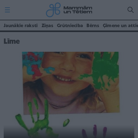
Jaunākie raksti
Ziņas
Grūtniecība
Bērns
Ģimene un atti
Līme