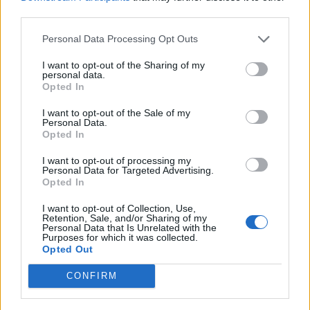
Jūlijā Stradiņa slimnīcā piedzimis pēdējos gados
third parties.
lielākais bērnu skaits vienā mēnesī
Personal Data Processing Opt Outs
Stājies spēkā cietumsods krimināllietā par mātes
I want to opt-out of the Sharing of my
personal data.
un bērna nāvi mājdzemdībās
Opted In
I want to opt-out of the Sale of my
Personal Data.
Opted In
Vairāk rakstu
I want to opt-out of processing my
Aktuāli
Personal Data for Targeted Advertising.
Opted In
Ukraina
Valsts atbalsts
I want to opt-out of Collection, Use,
Retention, Sale, and/or Sharing of my
Kur šodien atpūsties
Zīdīšana
Drošība
Personal Data that Is Unrelated with the
Purposes for which it was collected.
Opted Out
Bērna miegs
Mākslīgais intelekts
CONFIRM
Bērnu psihiatrs
Bērna emocijas
Vasaras brīvlaiks
Bērnu drošība
Pusaudzis