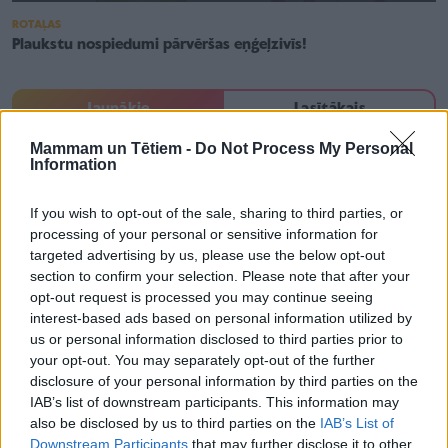
ROTAĻAS
Plaukstu nospiedumi pārvēršas eņģeļzivīs!
Jaunākie
Lasītākais
Mammam un Tētiem -
Do Not Process My Personal
Information
Bērnu zobu veselība Latvijā kļūst aizvien sliktāka
If you wish to opt-out of the sale, sharing to third parties, or
processing of your personal or sensitive information for
targeted advertising by us, please use the below opt-out
Ne visi strīdi jārisina tiesā – Latvijā mediatori
section to confirm your selection. Please note that after your
palīdz atrisināt vairāk kā pusi ģimeņu konfliktu
opt-out request is processed you may continue seeing
interest-based ads based on personal information utilized by
us or personal information disclosed to third parties prior to
Vai jauniešiem Latvijā ir normāls svars un
your opt-out. You may separately opt-out of the further
dzīvesveids? Dati rāda pretrunīgu ainu
disclosure of your personal information by third parties on the
IAB’s list of downstream participants. This information may
also be disclosed by us to third parties on the
IAB’s List of
Downstream Participants
that may further disclose it to other