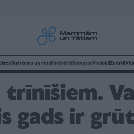
dārzs
Skaistums un veselība
Svētki
Receptes
Viedokļi
Žurnāli
Vid
 trīnīšiem. V
s gads ir grū