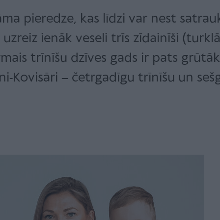
tāma pieredze, kas līdzi var nest satr
 uzreiz ienāk veseli trīs zīdainīši (tur
rmais trīnīšu dzīves gads ir pats grū
oni-Kovisāri – četrgadīgu trīnīšu un 