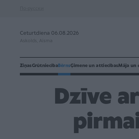
По-русски
Ceturtdiena 06.08.2026
Askolds, Aisma
Ziņas
Grūtniecība
Bērns
Ģimene un attiecības
Māja un 
Dzīve ar
pirmai