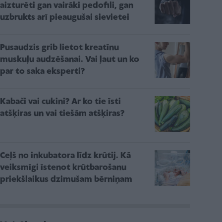
aizturēti gan vairāki pedofili, gan
uzbrukts arī pieaugušai sievietei
Pusaudzis grib lietot kreatīnu
muskuļu audzēšanai. Vai ļaut un ko
par to saka eksperti?
Kabači vai cukini? Ar ko tie īsti
atšķiras un vai tiešām atšķiras?
Ceļš no inkubatora līdz krūtij. Kā
veiksmīgi īstenot krūtbarošanu
priekšlaikus dzimušam bērniņam