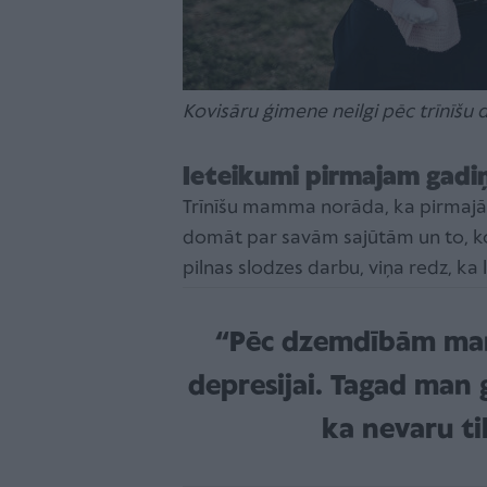
Kovisāru ģimene neilgi pēc trīnīšu 
Ieteikumi pirmajam gadiņ
Trīnīšu mamma norāda, ka pirmajā t
domāt par savām sajūtām un to, ko v
pilnas slodzes darbu, viņa redz, ka
“Pēc dzemdībām man 
depresijai. Tagad man 
ka nevaru tik