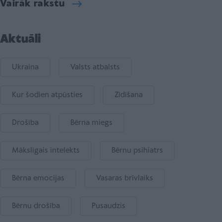
Vairāk rakstu
Aktuāli
Ukraina
Valsts atbalsts
Kur šodien atpūsties
Zīdīšana
Drošība
Bērna miegs
Mākslīgais intelekts
Bērnu psihiatrs
Bērna emocijas
Vasaras brīvlaiks
Bērnu drošība
Pusaudzis