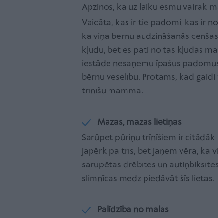
Apzinos, ka uz laiku esmu vairāk 
Vaicāta, kas ir tie padomi, kas ir n
ka viņa bērnu audzināšanās cenšas v
kļūdu, bet es pati no tās kļūdas mā
iestādē nesaņēmu īpašus padomus, k
bērnu veselību. Protams, kad gaidi trī
trīnīšu mamma.
Mazas, mazas lietiņas
Sarūpēt pūriņu trīnīšiem ir citādāk
jāpērk pa trīs, bet jāņem vērā, ka v
sarūpētās drēbītes un autiņbiksīte
slimnīcas mēdz piedāvāt šīs lietas.
Palīdzība no malas