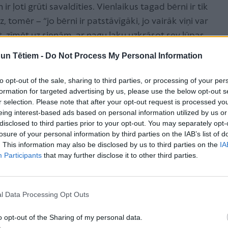
ir ļoti grūti savaldīties. Vienlaikus tagad bērni ir tik
dz, tomēr – “jo bērni ir patstāvīgāki, jo vairāk viņi var
, zīmēt uz sienām, ar nagu laku uzkrāsot sev lūpas,
etru bērnu māmiņa un atzīst, ka ar nepacietību
n Tētiem -
Do Not Process My Personal Information
 nesīs nākamie gadi.
to opt-out of the sale, sharing to third parties, or processing of your per
formation for targeted advertising by us, please use the below opt-out s
 trīnīšiem
r selection. Please note that after your opt-out request is processed y
 Baiba atzīst, ka laba ir prakse ļaut bērniem citam no
eing interest-based ads based on personal information utilized by us or
adas. “Mēs nevaram izdalīt katru
bērnu
, bet citreiz pa
disclosed to third parties prior to your opt-out. You may separately opt-
losure of your personal information by third parties on the IAB’s list of
. Pēc tam, kad mēs atkal satiekamies, bērni un
. This information may also be disclosed by us to third parties on the
IA
 un varam atkal darboties tālāk,” teic Baiba. Jautāta,
Participants
that may further disclose it to other third parties.
 atšķirīgi, viņa spriež, ka iespējams, ka vecāki
ir vieglāk – mazā bērnu vecumā tā var izvairīties no
as pašas drēbes kā māsai vai brālim. Tāpat dzimšanas
l Data Processing Opt Outs
aicinājums – noteikti būs brīdis, kad dvīņi un trīņi
o opt-out of the Sharing of my personal data.
et, augot (un īpaši, ja ir atšķirīgi dzimumi), vēlmes