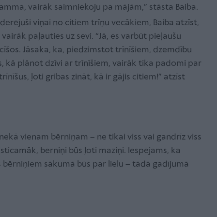
mamma, vairāk saimniekoju pa mājām,” stāsta Baiba.
oderējuši viņai no citiem trīņu vecākiem, Baiba atzīst,
airāk paļauties uz sevi. “Jā, es varbūt pieļaušu
cīšos. Jāsaka, ka, piedzimstot trīnīšiem, dzemdību
ā plānot dzīvi ar trīnīšiem, vairāk tika padomi par
nīšus, ļoti gribas zināt, kā ir gājis citiem!” atzīst
 nekā vienam bērniņam – ne tikai viss vai gandrīz viss
isticamāk, bērniņi būs ļoti maziņi. Iespējams, ka
s bērniņiem sākumā būs par lielu – tādā gadījumā