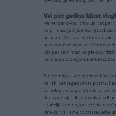
Kovisāru ģimenē aug četri bērni – 
Vai pēc gadiņa kļūst vieg
Nereti par dvīņu, trīņu un pat par
ka pirmais gadiņš ir tas grūtākais. 
ucināmi… Vaicāta, vai tam var piekr
audzinot četrus mazus bērnus, nekur
bija pavisam mazi, es piekusu fizisk
jau būs patstāvīgāki. Bet tad sākās
Tad domāju – kad bērniem būs četri ga
vairāk, bet tagad sākas posms, kad v
psiholoģiski tagad grūtāk, jo bērni
Ķepu patruļu, cits grib misteru Bīn
situācijā, kad tie, kas sēž pie durvī
viņa durvis,” smejot stāsta Baiba un 