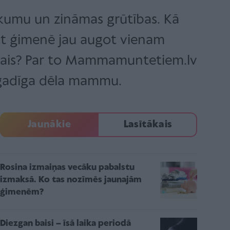
aukumu un zināmas grūtības. Kā
klāt ģimenē jau augot vienam
tākais? Par to Mammamuntetiem.lv
sešgadīga dēla mammu.
Jaunākie
Lasītākais
Rosina izmaiņas vecāku pabalstu
izmaksā. Ko tas nozīmēs jaunajām
ģimenēm?
Diezgan baisi – īsā laika periodā