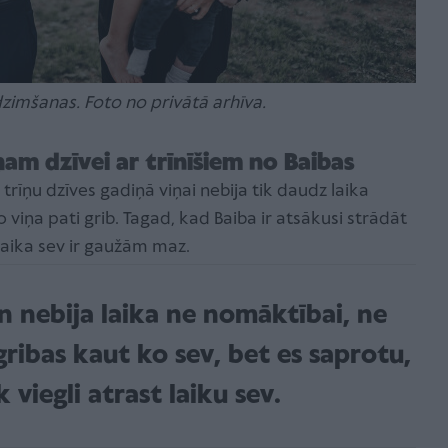
dzimšanas. Foto no privātā arhīva.
am dzīvei ar trīnīšiem no Baibas
rīņu dzīves gadiņā viņai nebija tik daudz laika
iņa pati grib. Tagad, kad Baiba ir atsākusi strādāt
 laika sev ir gaužām maz.
nebija laika ne nomāktībai, ne
gribas kaut ko sev, bet es saprotu,
 viegli atrast laiku sev.