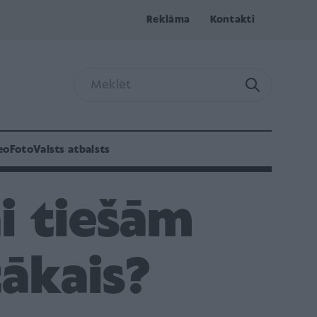
Reklāma
Kontakti
eo
Foto
Valsts atbalsts
ai tiešām
tākais?