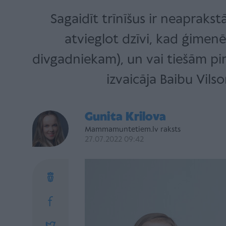
Sagaidīt trīnīšus ir neapraks
atvieglot dzīvi, kad ģimenē
divgadniekam), un vai tiešām pi
izvaicāja Baibu Vils
Gunita Krilova
Mammamuntetiem.lv raksts
27.07.2022 09:42