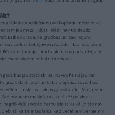
Toms (6 gadi) un
trīnīši
Miks, Emma un Emia (4 gadi).
lāk?
 viena zīdaiņa audzināšanu vai kopšanu mēdz teikt,
Pēc tam jau mazuļi kļūst lielāki, nav tik daudz
ist, Baiba norāda, ka grūtības un izaicinājumi,
 nav zuduši, bet kļuvuši citādāki. “Tad, kad bērni
i. Pēc tam domāju – kad viņiem būs gads, divi, viņi
 skriešana viņiem pakaļ un ķeršana..
di, būs jau stabilāki. Jā, nu viņi fiziski jau var
iņi sāk dalīt lietas un katrs pieprasa savu. Tieši
em vēlmes atšķiras – viens grib skatīties Mašu, viens
u. Kad braucam mašīnā, tas, kurš sēž pa vidu ir
m, negrib vidū sēdošo bērnu izlaist laukā, jo tās nav
piebilst, ka šis ir tas laiks, kad vecākiem bērniem ir