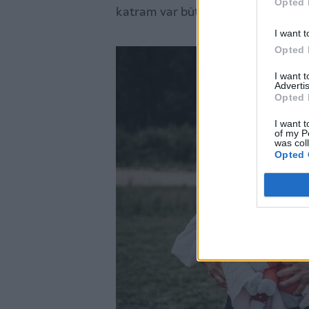
Opted 
katram var būt citas.
I want t
Opted 
I want 
Advertis
Opted 
I want t
of my P
was col
Opted 