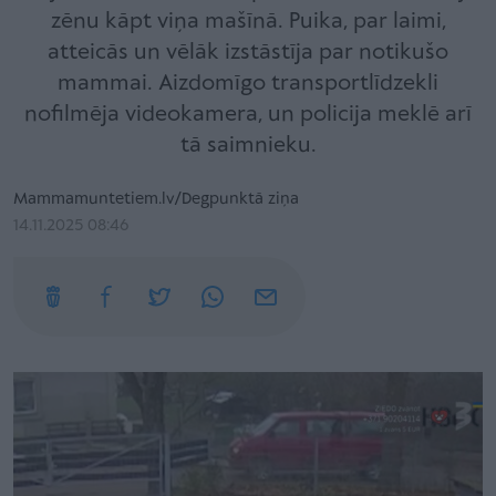
zēnu kāpt viņa mašīnā. Puika, par laimi,
atteicās un vēlāk izstāstīja par notikušo
mammai. Aizdomīgo transportlīdzekli
nofilmēja videokamera, un policija meklē arī
tā saimnieku.
Mammamuntetiem.lv/Degpunktā ziņa
14.11.2025 08:46