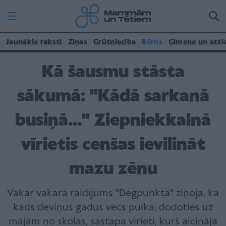
Jaunākie raksti
Ziņas
Grūtniecība
Bērns
Ģimene un atti
Kā šausmu stāsta
sākumā: "Kādā sarkanā
busiņā..." Ziepniekkalnā
vīrietis cenšas ievilināt
mazu zēnu
Vakar vakarā raidījums "Degpunktā" ziņoja, ka
kāds deviņus gadus vecs puika, dodoties uz
mājām no skolas, sastapa vīrieti, kurš aicināja