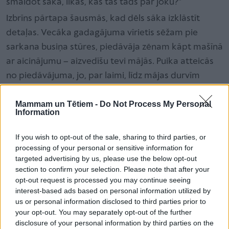
smaidot saka, likās, kas tas tāds par joku?”
Izbrīns pārtapa šausmās, kad dēls sāka izklāstīt
detaļas. Vecāka gadagājuma vīrietis sēžam pie
sarkana busiņa stūres, piedāvāja zēnam kāpt mašīnā
ar aicinājumu – aizvedīšu tevi mājās. Puika atteicās
no piedāvājuma, jo, par laimi, līdz mājas durvīm
palika vien pāris metru.
Mammam un Tētiem -
Do Not Process My Personal
Information
“Sākām ar kaimiņiem sazināties – viņi iedeva video.
Novērošanas kamerā tiešām tajā laikā tas busiņš
If you wish to opt-out of the sale, sharing to third parties, or
processing of your personal or sensitive information for
brauca garām, tiešām sarkans, kā dēls arī teica. Tas
targeted advertising by us, please use the below opt-out
jocīgākais ir, ka viņš bija aizbraucis līdz ceļa galam,
section to confirm your selection. Please note that after your
apgriezies un braucis projām,” stāsta bērna māte.
opt-out request is processed you may continue seeing
interest-based ads based on personal information utilized by
Viņa turpina: “Šeit ir tikai sešas mājas un nav kur vest
us or personal information disclosed to third parties prior to
to bērnu – tālāk ir mežs. Kā var piedāvāt vest un tad
your opt-out. You may separately opt-out of the further
disclosure of your personal information by third parties on the
braukt atpakaļ projām kaut kur? Zinu, ka pie skolas