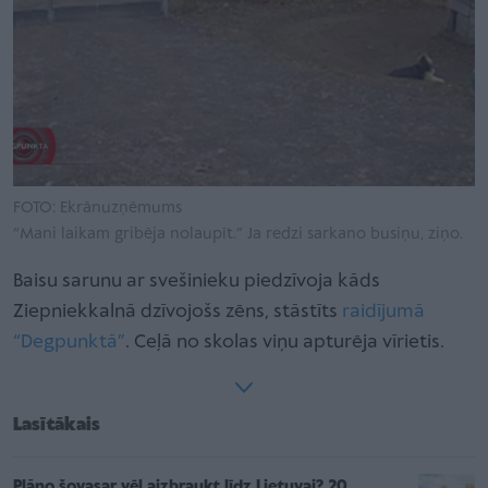
FOTO: Ekrānuzņēmums
“Mani laikam gribēja nolaupīt.” Ja redzi sarkano busiņu, ziņo.
Baisu sarunu ar svešinieku piedzīvoja kāds
Ziepniekkalnā dzīvojošs zēns, stāstīts
raidījumā
“Degpunktā”
. Ceļā no skolas viņu apturēja vīrietis.
Lasītākais
Plāno šovasar vēl aizbraukt līdz Lietuvai? 20