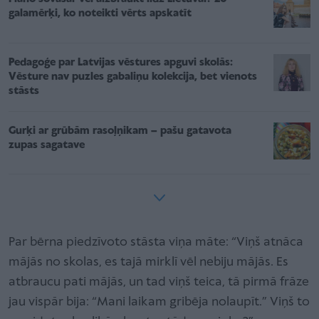
galamērķi, ko noteikti vērts apskatīt
Pedagoģe par Latvijas vēstures apguvi skolās:
Vēsture nav puzles gabaliņu kolekcija, bet vienots
stāsts
Gurķi ar grūbām rasoļņikam – pašu gatavota
zupas sagatave
Par bērna piedzīvoto stāsta viņa māte: “Viņš atnāca
mājās no skolas, es tajā mirklī vēl nebiju mājās. Es
atbraucu pati mājās, un tad viņš teica, tā pirmā frāze
jau vispār bija: “Mani laikam gribēja nolaupīt.” Viņš to