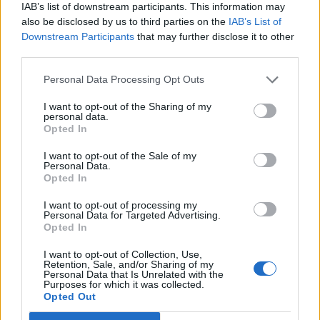
IAB’s list of downstream participants. This information may
ir bijuši gadījumi, kad aicina mašīnās, aicina dot
also be disclosed by us to third parties on the
IAB’s List of
konfektes sveši cilvēki. Tādi notikumi vispār
Downstream Participants
that may further disclose it to other
third parties.
Ziepniekkalnā ir bijuši.”
Personal Data Processing Opt Outs
Zēna māte nekavējoties uzrakstīja iesniegumu un
I want to opt-out of the Sharing of my
personal data.
šobrīd likumsargi notikušo izmeklē. Sieviete stāsta,
Opted In
ka tagad neizlaidīs bērnu no savām acīm.
I want to opt-out of the Sale of my
“Kā dēls tagad jūtas? Viņš to uztver diezgan mierīgi –
Personal Data.
Opted In
viņš vienkārši neapzinās sekas. Viņam deviņi, astoņi
gadi, es nedomāju, ka viņš baigi saprot. Tagad, kad
I want to opt-out of processing my
Personal Data for Targeted Advertising.
nāks mājās, es vienmēr iešu pretī, jo neliekas
Opted In
pārliecinoši uz mūsu mazās, klusās ielas,” saka māte.
I want to opt-out of Collection, Use,
Retention, Sale, and/or Sharing of my
Personal Data that Is Unrelated with the
Purposes for which it was collected.
Varmāku uzmākšanās bērniem ir katra vecāka
Opted Out
murgs – īpaši tad, kad meitas un dēli sāk staigāt pa