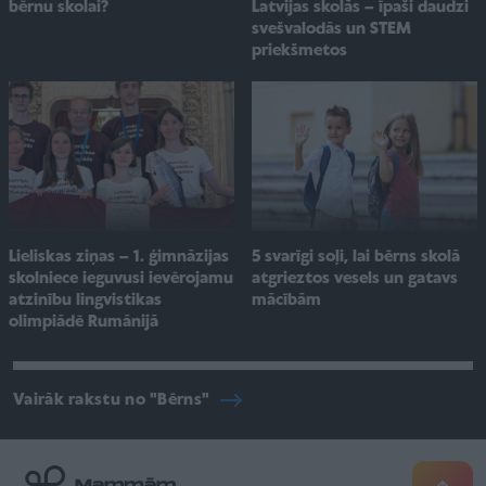
Latvijas skolās – īpaši daudzi
bērnu skolai?
svešvalodās un STEM
priekšmetos
Lieliskas ziņas – 1. ģimnāzijas
5 svarīgi soļi, lai bērns skolā
skolniece ieguvusi ievērojamu
atgrieztos vesels un gatavs
atzinību lingvistikas
mācībām
olimpiādē Rumānijā
Vairāk rakstu no "Bērns"