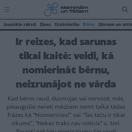
Jaunākie raksti
Ziņas
Grūtniecība
Bērns
Ģimene un atti
Ir reizes, kad sarunas
tikai kaitē: veidi, kā
nomierināt bērnu,
neizrunājot ne vārda
Kad bērns raud, dusmojas vai nervozē, mēs,
pieaugušie nereti mēdzam ņemt talkā tādas
frāzes kā "Nomierinies!” vai “Tas taču ir tikai
sīkums”, "Nekas traks nav noticis" u. tml.
Parasti nekādu mierinājumu šie vārdi