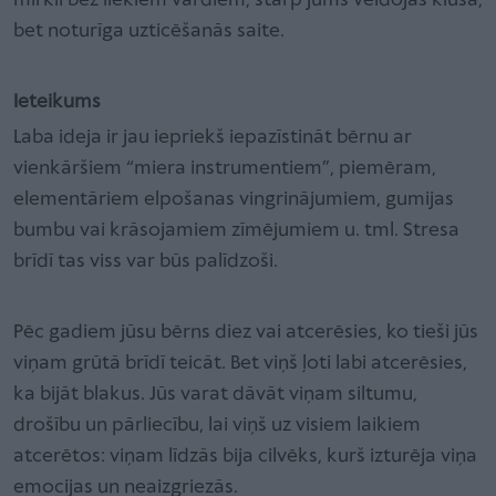
mirkli bez liekiem vārdiem, starp jums veidojas klusa,
bet noturīga uzticēšanās saite.
Ieteikums
Laba ideja ir jau iepriekš iepazīstināt bērnu ar
vienkāršiem “miera instrumentiem”, piemēram,
elementāriem elpošanas vingrinājumiem, gumijas
bumbu vai krāsojamiem zīmējumiem u. tml. Stresa
brīdī tas viss var būs palīdzoši.
Pēc gadiem jūsu bērns diez vai atcerēsies, ko tieši jūs
viņam grūtā brīdī teicāt. Bet viņš ļoti labi atcerēsies,
ka bijāt blakus. Jūs varat dāvāt viņam siltumu,
drošību un pārliecību, lai viņš uz visiem laikiem
atcerētos: viņam līdzās bija cilvēks, kurš izturēja viņa
emocijas un neaizgriezās.