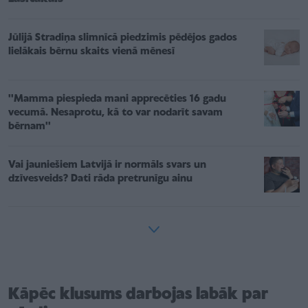
Jūlijā Stradiņa slimnīcā piedzimis pēdējos gados
lielākais bērnu skaits vienā mēnesī
''Mamma piespieda mani apprecēties 16 gadu
vecumā. Nesaprotu, kā to var nodarīt savam
bērnam''
Vai jauniešiem Latvijā ir normāls svars un
dzīvesveids? Dati rāda pretrunīgu ainu
Kāpēc klusums darbojas labāk par