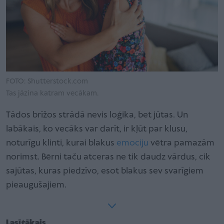
FOTO: Shutterstock.com
Tas jāzina katram vecākam.
Tādos brīžos strādā nevis loģika, bet jūtas. Un
labākais, ko vecāks var darīt, ir kļūt par klusu,
noturīgu klinti, kurai blakus
emociju
vētra pamazām
norimst. Bērni taču atceras ne tik daudz vārdus, cik
sajūtas, kuras piedzīvo, esot blakus sev svarīgiem
pieaugušajiem.
Lasītākais