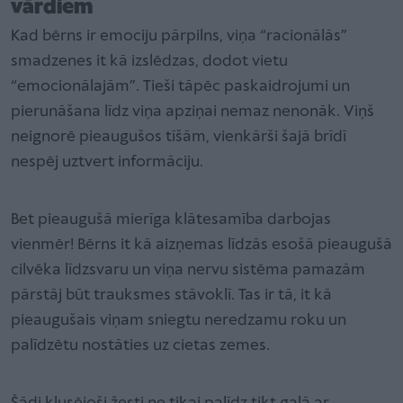
vārdiem
Kad bērns ir emociju pārpilns, viņa “racionālās”
smadzenes it kā izslēdzas, dodot vietu
“emocionālajām”. Tieši tāpēc paskaidrojumi un
pierunāšana līdz viņa apziņai nemaz nenonāk. Viņš
neignorē pieaugušos tīšām, vienkārši šajā brīdī
nespēj uztvert informāciju.
Bet pieaugušā mierīga klātesamība darbojas
vienmēr! Bērns it kā aizņemas līdzās esošā pieaugušā
cilvēka līdzsvaru un viņa nervu sistēma pamazām
pārstāj būt trauksmes stāvoklī. Tas ir tā, it kā
pieaugušais viņam sniegtu neredzamu roku un
palīdzētu nostāties uz cietas zemes.