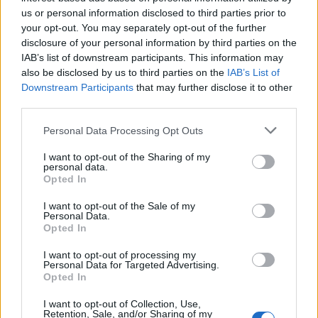
Viegls pieskāriens
us or personal information disclosed to third parties prior to
your opt-out. You may separately opt-out of the further
Roka uz pleca, silta plauksta, viegla muguras
disclosure of your personal information by third parties on the
glāstīšana – fizisks kontakts palīdz ķermenim sajust
IAB’s list of downstream participants. This information may
atbalstu. Turklāt svarīgi ir respektēt robežas: dodiet
also be disclosed by us to third parties on the
IAB’s List of
Downstream Participants
that may further disclose it to other
bērnam izvēli – pieņemt pieskārienu vai ne. Pat
third parties.
izstieptā plauksta, ko viņš var satvert, ja vien vēlas,
jau darbojas.
Personal Data Processing Opt Outs
I want to opt-out of the Sharing of my
personal data.
Elpojiet kopā
Opted In
Nav jēgas teikt “nomierinies” vai “elpo dziļāk”. Taču,
I want to opt-out of the Sale of my
ja sāksiet paši elpot lēni un dziļi,
bērns
automātiski
Personal Data.
Opted In
pielāgosies. Viņa elpa un sirds ritms pakāpeniski tiek
sinhronizēti ar blakus esošā pieaugušā. Tas ir
I want to opt-out of processing my
Personal Data for Targeted Advertising.
vienkāršs un iedarbīgs veids, kā ķermeni no
Opted In
trauksmes režīma “pārslēgt” uz miera režīmu.
I want to opt-out of Collection, Use,
Retention, Sale, and/or Sharing of my