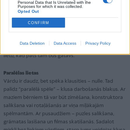
Personal Data that Is Unrelated with the
Purposes for which it was collected.
“Miera enkurs” pa rokai
Opted Out
Mīkstā rotaļlieta, pleds, mīļākā grāmatiņa vai
CONFIRM
antistresa bumba – katram bērnam ir lietas, kas
atgriež kontroles un stabilitātes sajūtu. Vienkārši
nolieciet tos blakus, neuzspiežot. Svarīgi, lai izvēle
Data Deletion
Data Access
Privacy Policy
vienmēr paliktu bērna ziņā un viņš varētu paņemt
lietu, kad pats tam būs gatavs.
Paralēlas lietas
Vārdu ir daudz, bet spēka klausīties – nulle. Tad
palīdz “paralēlā spēle” – klusa darbošanās blakus. Ar
maziem bērniem tā var būt zīmēšana, konstruktora
salikšana vai rotaļāšanās ar viņa mīļākajām
spēlmantām. Ar pusaudžiem – puzles salikšana,
grāmatas lasīšana un filmas skatīšanās. Sadalot