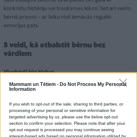
Šādi klusējoši žesti ne tikai palīdz tikt galā ar
konkrētu histēriju vai trauksmes lēkmi, bet arī veido
bērnā prasmi – ar laiku viņš iemācās regulēt
emocijas pats.
5 veidi, kā atbalstīt bērnu bez
vārdiem
Vienkārši būt blakus
Ne vienmēr ir jāapskauj vai jārunā. Reizēm pietiek
Mammam un Tētiem -
Do Not Process My Personal
apsēsties blakus uz dīvāna, pie gultas vai pat pie
Information
istabas durvīm. Šis klusais “es esmu šeit” rada
If you wish to opt-out of the sale, sharing to third parties, or
drošības sajūtu. Bērnam tas ir svarīgs signāls: “Mani
processing of your personal or sensitive information for
neatstāja vienu ar manām emocijām un vecāks
targeted advertising by us, please use the below opt-out
vienmēr ir gatavs palīdzēt tikt ar tām galā.”
section to confirm your selection. Please note that after your
opt-out request is processed you may continue seeing
interest-based ads based on personal information utilized by