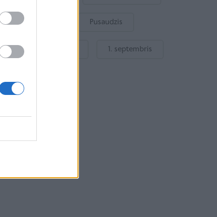
Bērnu drošība
Pusaudzis
Gatavošanās skolai
1. septembris