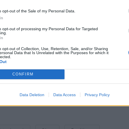
tieciņa" iespējams iepazīties BAC tīmekļvietnē un
o opt-out of the Sale of my Personal Data.
In
to opt-out of processing my Personal Data for Targeted
ing.
In
o opt-out of Collection, Use, Retention, Sale, and/or Sharing
ersonal Data that Is Unrelated with the Purposes for which it
lected.
Out
Izdots komikss bērniem “Te
CONFIRM
tu esi!”. Tas stāsta par sērām,
zaudējumu un attiecībām
ģimenē
Data Deletion
Data Access
Privacy Policy