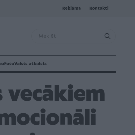
Reklāma
Kontakti
eo
Foto
Valsts atbalsts
is vecākiem
mocionāli