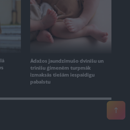
olā
Ādažos jaundzimušo dvīnīšu un
vs
trīnīšu ģimenēm turpmāk
izmaksās tiešām iespaidīgu
pabalstu