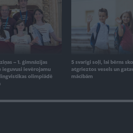
 ziņas – 1. ģimnāzijas
5 svarīgi soļi, lai bērns sk
e ieguvusi ievērojamu
atgrieztos vesels un gata
 lingvistikas olimpiādē
mācībām
ā