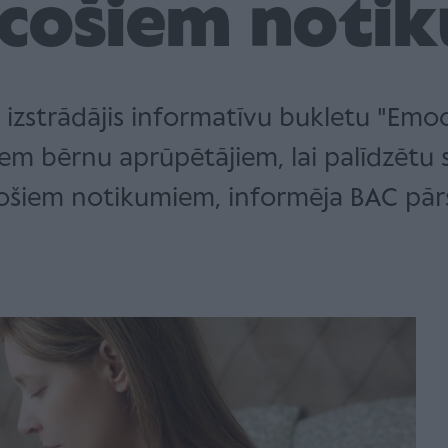
ucošiem noti
 izstrādājis informatīvu bukletu "Emo
em bērnu aprūpētājiem, lai palīdzētu
ošiem notikumiem, informēja BAC pār