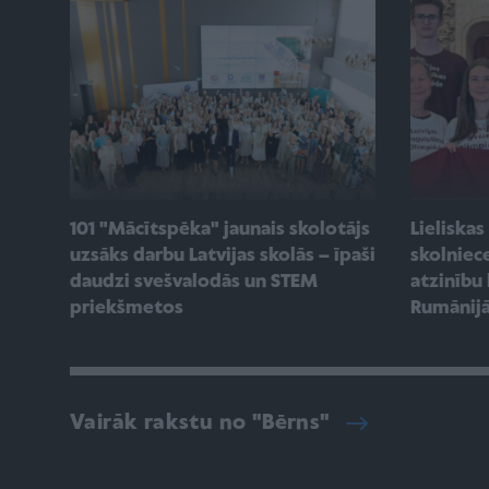
101 "Mācītspēka" jaunais skolotājs
Lieliskas
uzsāks darbu Latvijas skolās – īpaši
skolniec
daudzi svešvalodās un STEM
atzinību
priekšmetos
Rumānij
Vairāk rakstu no "Bērns"