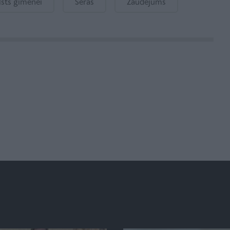
lsts gimenei
Sēras
Zaudējums