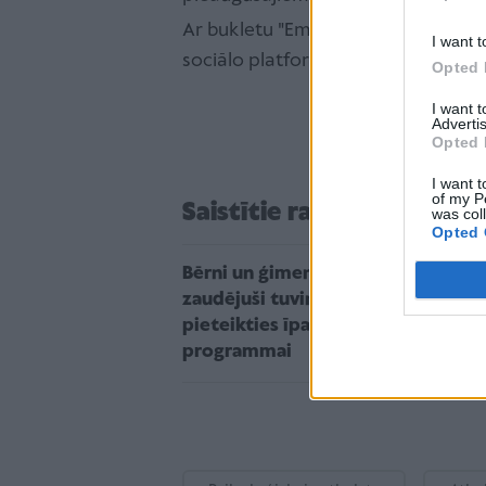
Ar bukletu "Emocionālās traumas ap
I want t
sociālo platformu kontos.
Opted 
I want 
Advertis
Opted 
I want t
of my P
Saistītie raksti
was col
Opted 
Bērni un ģimenes, kas
zaudējuši tuviniekus, varēs
pieteikties īpašai atbalsta
programmai