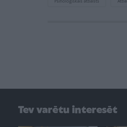
Psiholoģiskais atbalsts
Atba
Tev varētu interesēt