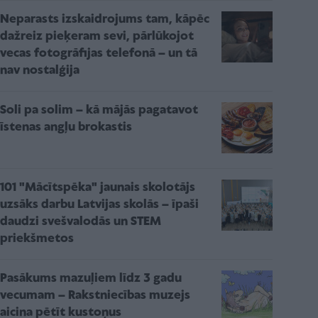
Neparasts izskaidrojums tam, kāpēc
dažreiz pieķeram sevi, pārlūkojot
vecas fotogrāfijas telefonā – un tā
nav nostalģija
Soli pa solim – kā mājās pagatavot
īstenas angļu brokastis
101 "Mācītspēka" jaunais skolotājs
uzsāks darbu Latvijas skolās – īpaši
daudzi svešvalodās un STEM
priekšmetos
Pasākums mazuļiem līdz 3 gadu
vecumam – Rakstniecības muzejs
aicina pētīt kustoņus