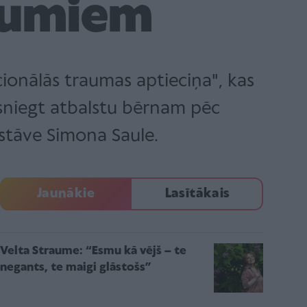
kumiem
cionālās traumas aptieciņa", kas
 sniegt atbalstu bērnam pēc
stāve Simona Saule.
Jaunākie
Lasītākais
Velta Straume: “Esmu kā vējš – te
negants, te maigi glāstošs”