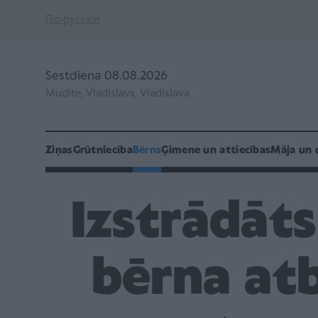
По-русски
Sestdiena 08.08.2026
Mudīte, Vladislavs, Vladislava
Ziņas
Grūtniecība
Bērns
Ģimene un attiecības
Māja un 
Izstrādāts
bērna at