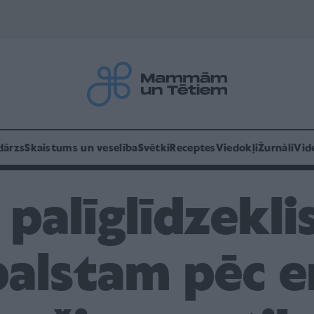
dārzs
Skaistums un veselība
Svētki
Receptes
Viedokļi
Žurnāli
Vid
 palīglīdzekl
balstam pēc e