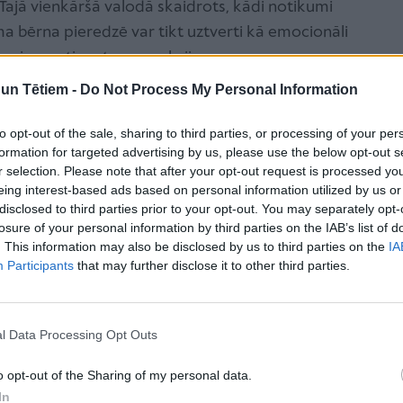
 Tajā vienkāršā valodā skaidrots, kādi notikumi
 bērna pieredzē var tikt uztverti kā emocionāli
r izpausties stresa reakcijas.
tresa reakcijas kā bēgšana, cīnīšanās vai
n Tētiem -
Do Not Process My Personal Information
i pieaugušajiem, kā šādās situācijās reaģēt, lai
to opt-out of the sale, sharing to third parties, or processing of your per
jūtu.
formation for targeted advertising by us, please use the below opt-out s
ne tikai vecākiem, bet arī citiem cilvēkiem, kuri
r selection. Please note that after your opt-out request is processed y
eing interest-based ads based on personal information utilized by us or
p vecākajiem brāļiem un māsām, auklītēm,
disclosed to third parties prior to your opt-out. You may separately opt-
em.
losure of your personal information by third parties on the IAB’s list of
 par emocionālās traumas ietekmi uz bērna attīstību
. This information may also be disclosed by us to third parties on the
IA
Participants
that may further disclose it to other third parties.
i. BAC uzsver, ka bērna emocionālā labbūtība lielā
tas sadzirdēts, saprasts un saņem pieaugušo atbalstu
iles vai nedrošību.
l Data Processing Opt Outs
egulācijas paņēmieni un vingrinājumi, kas bērniem var
cijām
un stresu. Daļa no tiem var būt noderīga arī
o opt-out of the Sharing of my personal data.
In
 situācijās, norāda BAC.