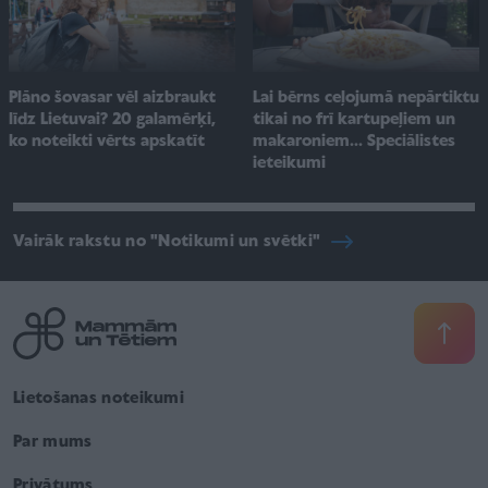
Plāno šovasar vēl aizbraukt
Lai bērns ceļojumā nepārtiktu
līdz Lietuvai? 20 galamērķi,
tikai no frī kartupeļiem un
ko noteikti vērts apskatīt
makaroniem... Speciālistes
ieteikumi
Vairāk rakstu no "Notikumi un svētki"
Lietošanas noteikumi
Par mums
Privātums