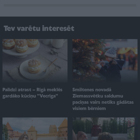
Tev varētu interesēt
Smiltenes novadā
Palīdzi atrast – Rīgā meklēs
Ziemassvētku saldumu
gardāko kūciņu ''Vecrīga''
paciņas vairs netiks gādātas
visiem bērniem