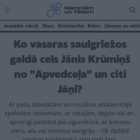
Jaunākie raksti
Ziņas
Grūtniecība
Bērns
Ģimene un atti
Ko vasaras saulgriežos
galdā cels Jānis Krūmiņš
no "Apvedceļa" un citi
Jāņi?
Ar pašu dziedātām un mūzikas atskaņotājā
spēlētām dziesmām, ar rotaļām, dejām vai arī,
apcerīgi pasēžot pie ugunskura, ar ķimeņu
sieru, alu vai zemeņu sangriju – tik dažādi
vasaras saulgriežus svin paši Jāņi.