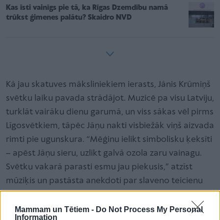
Kas īsti vainīgs pie tā, ka Rīgas Dzemdību namā
trūkst ģimenes palātu? Skaidro NVD
Kā jau skatuves māksliniekiem ierasts, Jānis Krūmiņš
svētku laiku pavada strādājot. Muzicē pa visu Latviju,
turklāt vairāku dienu garumā, un viss sākas vēl pirms
Līgosvētkiem, tāpēc Jāņu nakti visbiežāk viņš aizvada
rimti pie ugunskura. “Mēģinu ielikt simbolisku ķeksīti
– apēst Jāņu sieru, uzlikt galvā ozola zaru vainagu.
Svētku vakarā parasti esmu jau piekusis,” atzīst
mūziķis un pastāsta anekdoti par slaveno teicienu
līst kā pa Jāņiem
: “Senie latvieši šajos svētkos dzēra
tā, ka bija spējīgi pārvietoties tikai četrrāpus, un no
Mammam un Tētiem -
Do Not Process My Personal
Information