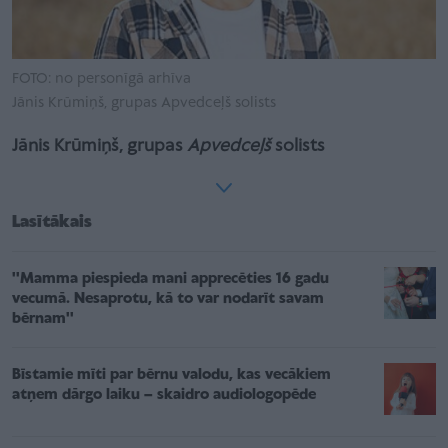
FOTO: no personīgā arhīva
Jānis Krūmiņš, grupas Apvedceļš solists
Jānis Krūmiņš, grupas
Apvedceļš
solists
Lasītākais
''Mamma piespieda mani apprecēties 16 gadu
vecumā. Nesaprotu, kā to var nodarīt savam
bērnam''
Bīstamie mīti par bērnu valodu, kas vecākiem
atņem dārgo laiku – skaidro audiologopēde