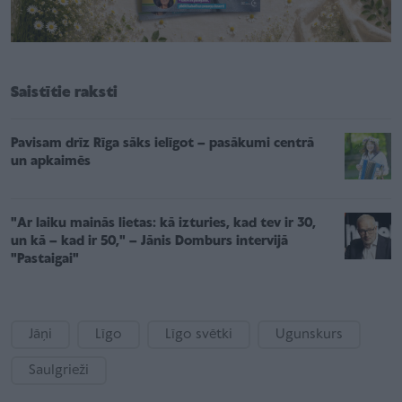
Saistītie raksti
Pavisam drīz Rīga sāks ielīgot – pasākumi centrā
un apkaimēs
"Ar laiku mainās lietas: kā izturies, kad tev ir 30,
un kā – kad ir 50," – Jānis Domburs intervijā
"Pastaigai"
Jāņi
Līgo
Līgo svētki
Ugunskurs
Saulgrieži