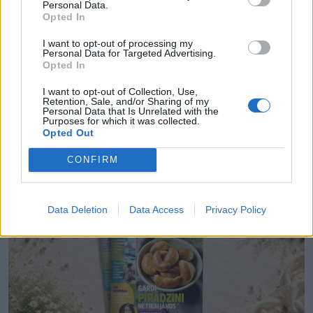
Personal Data.
Ko Jāņos galdā ceļ Vides zinātnieks, biedrības “
Zaļā
Opted In
brīvība”
valdes loceklis un Latvijas Universitātes
I want to opt-out of processing my
Personal Data for Targeted Advertising.
asociētais profesors Jānis Brizga, aktieris, komiķis un
Opted In
producents Jānis Jarāns un plastikas ķirurgs Jānis
I want to opt-out of Collection, Use,
Zaržeckis, lasi žurnālā “100 labi padomi” jaunajā
Retention, Sale, and/or Sharing of my
Personal Data that Is Unrelated with the
numurā, kas no 4. jūnija pieejams preses
Purposes for which it was collected.
Opted Out
tirdzniecības vietās un
zurnali.lv
.
CONFIRM
Data Deletion
Data Access
Privacy Policy