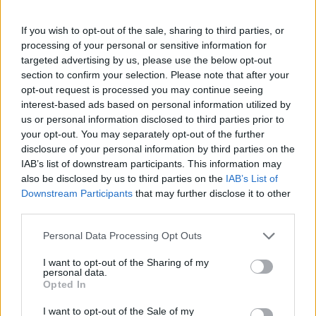
tā radies teiciens – līst kā pa Jāņiem.”
Tomēr vienojamies, ka patiesāka šķiet klimatiskā
If you wish to opt-out of the sale, sharing to third parties, or
versija, tāpēc Jānim Krūmiņam pūrā ir zemeņu
processing of your personal or sensitive information for
targeted advertising by us, please use the below opt-out
sangrijas recepte, kas palīdz sasildīties, jo “alus, kā
section to confirm your selection. Please note that after your
zināms, veldzē, nevis silda”. Recepte ir vienkārša:
opt-out request is processed you may continue seeing
ņem 500 g zemeņu, pudeli baltā vai rozā vīna,
interest-based ads based on personal information utilized by
us or personal information disclosed to third parties prior to
piešauj 50–100 ml brendija vai ruma, sagriež vienu
your opt-out. You may separately opt-out of the further
citronu vai laimu, visu maigi
samasē
, tad pievieno
disclosure of your personal information by third parties on the
gāzēto ūdeni un bauda.
IAB’s list of downstream participants. This information may
also be disclosed by us to third parties on the
IAB’s List of
Jāņu rītā mūziķis basām kājām izstaigā savu mauriņu
Downstream Participants
that may further disclose it to other
un tad sāk atbildēt apsveikuma ziņām. To esot dikti
third parties.
daudz. “Jāņiem tā vārdadiena vairāk ir otrā plāna
Personal Data Processing Opt Outs
lomā. Līgotāji saguruši, atpūšas, tāpēc priecājos, ka
I want to opt-out of the Sharing of my
mani atceras.”
personal data.
Opted In
*Alkohola lietošana kaitē veselībai.
I want to opt-out of the Sale of my