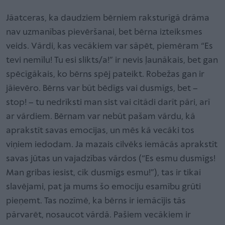
Jāatceras, ka daudziem bērniem raksturīgā drāma
nav uzmanības pievēršanai, bet bērna izteiksmes
veids. Vārdi, kas vecākiem var sāpēt, piemēram “Es
tevi nemīlu! Tu esi slikts/a!” ir nevis ļaunākais, bet gan
spēcīgākais, ko bērns spēj pateikt. Robežas gan ir
jāievēro. Bērns var būt bēdīgs vai dusmīgs, bet –
stop! – tu nedrīksti man sist vai citādi darīt pāri, arī
ar vārdiem. Bērnam var nebūt pašam vārdu, kā
aprakstīt savas emocijas, un mēs kā vecāki tos
viņiem iedodam. Ja mazais cilvēks iemācās aprakstīt
savas jūtas un vajadzības vārdos (“Es esmu dusmīgs!
Man gribas iesist, cik dusmīgs esmu!”), tas ir tikai
slavējami, pat ja mums šo emociju esamību grūti
pieņemt. Tas nozīmē, ka bērns ir iemācījis tās
pārvarēt, nosaucot vārdā. Pašiem vecākiem ir