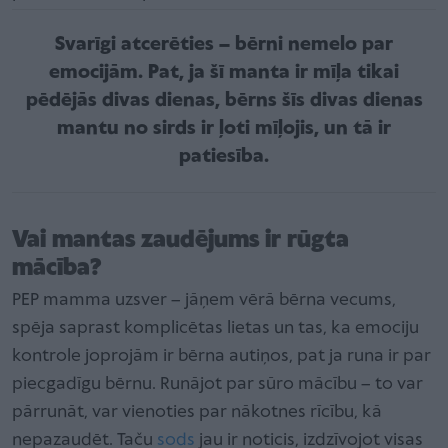
Svarīgi atcerēties – bērni nemelo par
emocijām. Pat, ja šī manta ir mīļa tikai
pēdējās divas dienas, bērns šīs divas dienas
mantu no sirds ir ļoti mīļojis, un tā ir
patiesība.
Vai mantas zaudējums ir rūgta
mācība?
PEP mamma uzsver – jāņem vērā bērna vecums,
spēja saprast komplicētas lietas un tas, ka emociju
kontrole joprojām ir bērna autiņos, pat ja runa ir par
piecgadīgu bērnu. Runājot par sūro mācību – to var
pārrunāt, var vienoties par nākotnes rīcību, kā
nepazaudēt. Taču
sods
jau ir noticis, izdzīvojot visas