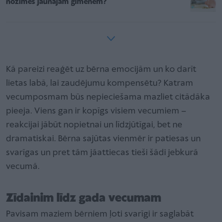
nozīmēs jaunajām ģimenēm?
Kā pareizi reaģēt uz bērna emocijām un ko darīt
lietas labā, lai zaudējumu kompensētu? Katram
vecumposmam būs nepieciešama mazliet citādāka
pieeja. Viens gan ir kopīgs visiem vecumiem –
reakcijai jābūt nopietnai un līdzjūtīgai, bet ne
dramatiskai. Bērna sajūtas vienmēr ir patiesas un
svarīgas un pret tām jāattiecas tieši šādi jebkurā
vecumā.
Zīdainim līdz gada vecumam
Pavisam maziem bērniem ļoti svarīgi ir saglabāt