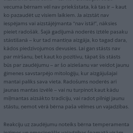
vecuma bērnam vēl nav priekšstata, kā tas ir – kaut
ko pazaudēt uz visiem laikiem. Ja aizstāt nav
iespējams vai aizstājējmanta “nav īstā!”, nāksies
pieiet radošāk. Šajā gadījumā noderēs iztēle pasaku
stāstīšanā – kur tad mantiņa aizgāja, ko tagad dara,
kādos piedzīvojumos devusies. Lai gan stāsts nav
par miršanu, bet kaut ko pozitīvu, tāpat šis stāsts
būs par zaudējumu – ar šo aiziešanu var veidot jaunu
ģimenes savstarpējo mitoloģiju, kur aizgājušajai
mantai paliks sava vieta. Radošums noderēs arī
jaunas mantas izvēlē – vai nu turpinot kaut kādu
mīļmantas aizsākto tradīciju, vai radot pilnīgi jaunu
stāstu, ņemot vērā bērna paša vēlmes un vajadzības.
Reakciju uz zaudējumu noteiks bērna temperamenta