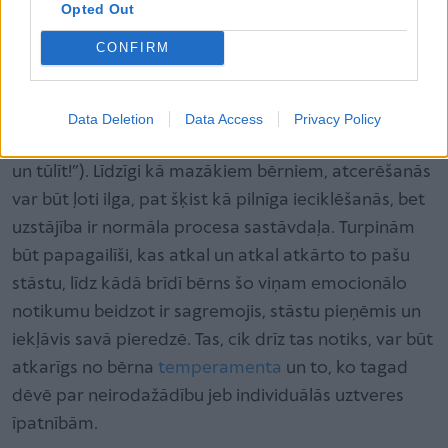
pateikt nekā izdarīt, vai ne? Tā smej arī pati Elīna).
Opted Out
CONFIRM
Mantas zaudējums arī četru, piecu un pat vairāk
gadu vecumā joprojām tiek uztverts kā kaut kas
nenoticis – caur noliegumu, gluži kā sērās (“Nē, tā
Data Deletion
Data Access
Privacy Policy
manta mani gaida, braucam pakaļ, es to gribu tagad
un tūlīt!”). Līdzīgi kā mazākiem bērniem, atcerēšanās
var būt ļoti ilga, pat šķist kā pilnīga ieciklēšanās, bet
uzstājība ir normāla procesa sastāvdaļa. Turpinām
būt papagailīši, kas atkal un atkal atkārto to pašu
stāstu, līdz kādā brīdī bērns šo viņam emocionālo
notikumu beidzot ir sagremojis, stāstu pieņēmis un
iekļāvis savā pieredzē. Tas, cik drīz tas notiks, var būt
atkarīgs no bērna
temperamenta
un to, ko tagad
dēvē par neirodažādību jeb individuālās uztveres
īpatnībām.