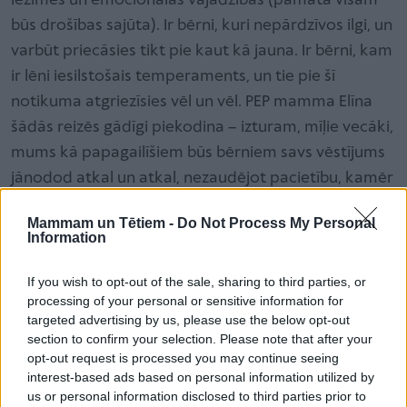
iezīmes un emocionālās vajadzības (pamatā visām
būs drošības sajūta). Ir bērni, kuri nepārdzīvos ilgi, un
varbūt priecāsies tikt pie kaut kā jauna. Ir bērni, kam
ir lēni iesilstošais temperaments, un tie pie šī
notikuma atgriezīsies vēl un vēl. PEP mamma Elīna
šādās reizēs gādīgi piekodina – izturam, mīļie vecāki,
mums kā papagailīšiem būs bērniem savs vēstījums
jānodod atkal un atkal, nezaudējot pacietību, kamēr
bērnam vecāka nodotā ziņa beidzot iesēdīsies prātā.
Mammam un Tētiem -
Do Not Process My Personal
Turpinam būt empātiski, vēlreiz un vēlreiz izrādam
Information
sapratni, līdzpārdzīvojumu, jo bērns var vēl ilgi
atgriezties pie viena un tā paša notikuma, to
If you wish to opt-out of the sale, sharing to third parties, or
processing of your personal or sensitive information for
izdzīvojot tikpat patiesi kā pirmoreiz.
targeted advertising by us, please use the below opt-out
section to confirm your selection. Please note that after your
Lai nezaudētu pacietību, vērts sev atgādināt
opt-out request is processed you may continue seeing
vecumveco mierinājumu – “arī tas pāries,” jo
interest-based ads based on personal information utilized by
us or personal information disclosed to third parties prior to
vienu dienu patiešām pienāks tā emociju