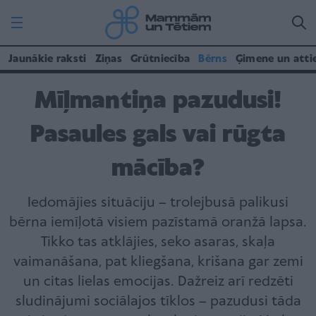
Jaunākie raksti
Ziņas
Grūtniecība
Bērns
Ģimene un atti
Mīļmantiņa pazudusi!
Pasaules gals vai rūgta
mācība?
Iedomājies situāciju – trolejbusā palikusi
bērna iemīļotā visiem pazīstamā oranžā lapsa.
Tikko tas atklājies, seko asaras, skaļa
vaimanāšana, pat kliegšana, krišana gar zemi
un citas lielas emocijas. Dažreiz arī redzēti
sludinājumi sociālajos tīklos – pazudusi tāda