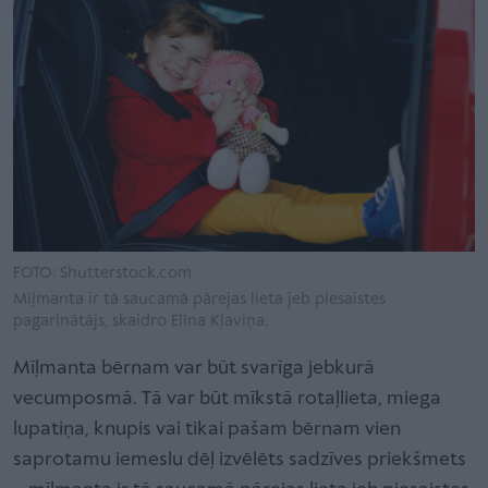
FOTO: Shutterstock.com
Mīļmanta ir tā saucamā pārejas lieta jeb piesaistes
pagarinātājs, skaidro Elīna Kļaviņa.
Mīļmanta bērnam var būt svarīga jebkurā
vecumposmā. Tā var būt mīkstā rotaļlieta, miega
lupatiņa, knupis vai tikai pašam bērnam vien
saprotamu iemeslu dēļ izvēlēts sadzīves priekšmets