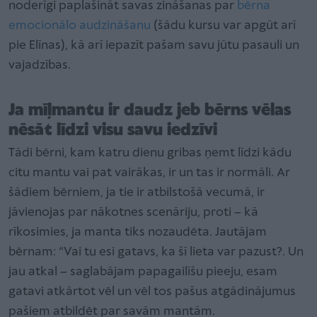
noderīgi paplašināt savas zināšanas par
bērna
emocionālo audzināšanu
(šādu kursu var apgūt arī
pie Elīnas), kā arī iepazīt pašam savu jūtu pasauli un
vajadzības.
Ja mīļmantu ir daudz jeb bērns vēlas
nēsāt līdzi visu savu iedzīvi
Tādi bērni, kam katru dienu gribas ņemt līdzi kādu
citu mantu vai pat vairākas, ir un tas ir normāli. Ar
šādiem bērniem, ja tie ir atbilstošā vecumā, ir
jāvienojas par nākotnes scenāriju, proti – kā
rīkosimies, ja manta tiks nozaudēta. Jautājam
bērnam: “Vai tu esi gatavs, ka šī lieta var pazust?. Un
jau atkal – saglabājam papagailīšu pieeju, esam
gatavi atkārtot vēl un vēl tos pašus atgādinājumus
pašiem atbildēt par savām mantām.