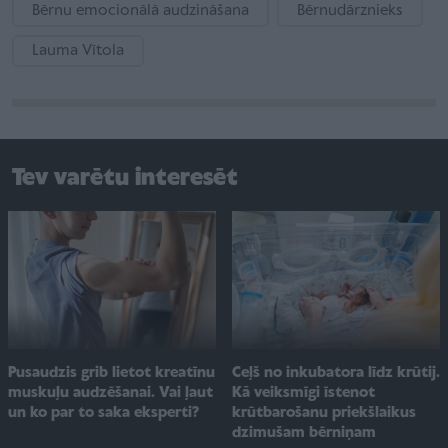
Bērnu emocionālā audzināšana
Bērnudārznieks
Lauma Vītola
Tev varētu interesēt
Ceļš no inkubatora līdz krūtij.
Pusaudzis grib lietot kreatīnu
Kā veiksmīgi īstenot
muskuļu audzēšanai. Vai ļaut
krūtbarošanu priekšlaikus
un ko par to saka eksperti?
dzimušam bērniņam