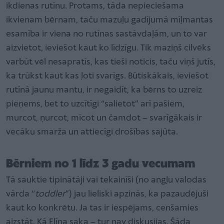
ikdienas rutīnu. Protams, tāda nepieciešama
ikvienam bērnam, taču mazuļu gadījumā mīļmantas
esamība ir viena no rutīnas sastāvdaļām, un to var
aizvietot, ieviešot kaut ko līdzīgu. Tik maziņš cilvēks
varbūt vēl nesapratīs, kas tieši noticis, taču viņš jutīs,
ka trūkst kaut kas ļoti svarīgs. Būtiskākais, ieviešot
rutīnā jaunu mantu, ir negaidīt, ka bērns to uzreiz
pieņems, bet to uzcītīgi “salietot” arī pašiem,
murcot, ņurcot, mīcot un čamdot – svarīgākais ir
vecāku smarža un attiecīgi drošības sajūta.
Bērniem no 1 līdz 3 gadu vecumam
Tā sauktie tipinātāji vai tekainīši (no angļu valodas
vārda “
toddler
”) jau lieliski apzinās, ka pazaudējuši
kaut ko konkrētu. Ja tas ir iespējams, cenšamies
aizstāt. Kā Elīna saka – tur nav diskusijas. Šāda