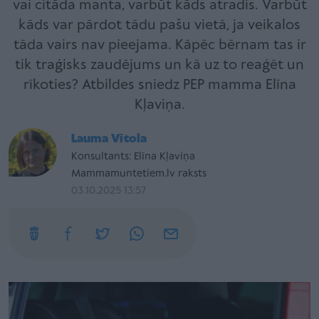
vai citāda manta, varbūt kāds atradis. Varbūt
kāds var pārdot tādu pašu vietā, ja veikalos
tāda vairs nav pieejama. Kāpēc bērnam tas ir
tik traģisks zaudējums un kā uz to reaģēt un
rīkoties? Atbildes sniedz PEP mamma Elīna
Kļaviņa.
Lauma Vītola
Konsultants: Elīna Kļaviņa
Mammamuntetiem.lv raksts
03.10.2025 13:57