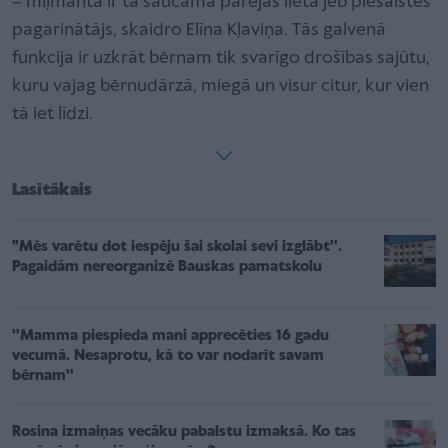
– mīļmanta ir tā saucamā pārejas lieta jeb piesaistes
pagarinātājs, skaidro Elīna Kļaviņa. Tās galvenā
funkcija ir uzkrāt bērnam tik svarīgo drošības sajūtu,
kuru vajag bērnudārzā, miegā un visur citur, kur vien
tā iet līdzi.
Lasītākais
"Mēs varētu dot iespēju šai skolai sevi izglābt''.
Pagaidām nereorganizē Bauskas pamatskolu
''Mamma piespieda mani apprecēties 16 gadu
vecumā. Nesaprotu, kā to var nodarīt savam
bērnam''
Rosina izmaiņas vecāku pabalstu izmaksā. Ko tas