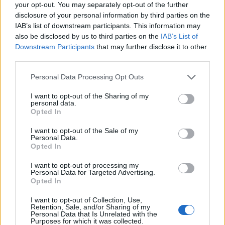
your opt-out. You may separately opt-out of the further
izlādes reize, kura būs pēdējā, vismaz par
disclosure of your personal information by third parties on the
konkrēto tēmu.
IAB’s list of downstream participants. This information may
also be disclosed by us to third parties on the
IAB’s List of
Downstream Participants
that may further disclose it to other
third parties.
4 gadi un vairāk
Personal Data Processing Opt Outs
Lai arī šķiet, ka bērna izpratne ir plašāka, valodas
I want to opt-out of the Sharing of my
prasmes – daudz labākas, arī četru un vairāk gadu
personal data.
Opted In
vecumā bērna smadzenes joprojām tikai aug un
attīstās, un ir lietas un parādības, ar kurām bērna
I want to opt-out of the Sale of my
Personal Data.
prāts vēl tikai iemācās apieties. Arī šajā situācijā
Opted In
jāņem vērā, ka konkrēti domāšanas veidi attīstās
I want to opt-out of processing my
līdz apmēram 12 gadu vecumam, un svarīgāka vieta
Personal Data for Targeted Advertising.
Opted In
ir paša bērna iztēlei. Atkal varam izdomāt kādu
aizraujošu pazušanas stāstu, iesaistot arī bērnu šajā
I want to opt-out of Collection, Use,
Retention, Sale, and/or Sharing of my
procesā. Esam mīļi, rotaļīgi un draudzīgi (vieglāk
Personal Data that Is Unrelated with the
Purposes for which it was collected.