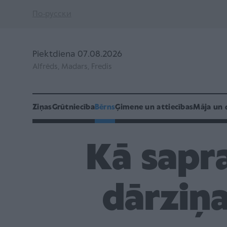
По-русски
Piektdiena 07.08.2026
Alfrēds, Madars, Fredis
Ziņas
Grūtniecība
Bērns
Ģimene un attiecības
Māja un 
Kā sapra
dārziņa