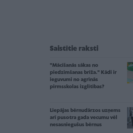
Saistītie raksti
"Mācīšanās sākas no
piedzimšanas brīža." Kādi ir
ieguvumi no agrīnās
pirmsskolas izglītības?
Liepājas bērnudārzos uzņems
arī pusotra gada vecumu vēl
nesasniegušus bērnus