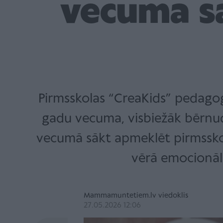
vecuma s
Pirmsskolas “CreaKids” pedagoģe 
gadu vecuma, visbiežāk bērnud
vecumā sākt apmeklēt pirmsskol
vērā emocionāl
Mammamuntetiem.lv viedoklis
27.05.2026 12:06