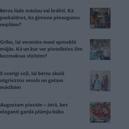
Bērns lūdz māsiņu vai brālīti. Kā
paskaidrot, ka ģimene pieaugumu
neplāno?
Gribu, lai vecmāte mani apmeklē
mājās. Kā un kur var pieteikties šīm
bezmaksas vizītēm?
5 svarīgi soļi, lai bērns skolā
atgrieztos vesels un gatavs
mācībām
Augustam piestāv – ātrā, bet
eleganti gardā plūmju kūka