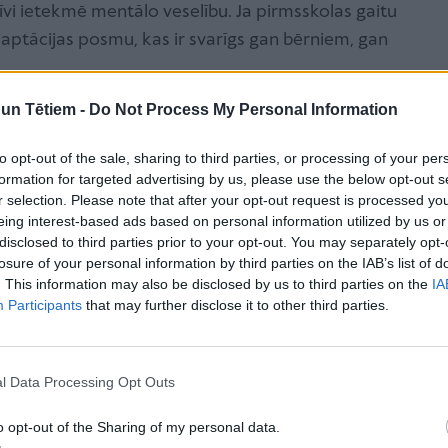
īvi ietekmē mentālo veselību. Ja pirmsskolas gaitu
aptācijas posmu, kas ir svarīgs gan bērniem, gan
n Tētiem -
Do Not Process My Personal Information
sma nozīme
to opt-out of the sale, sharing to third parties, or processing of your per
formation for targeted advertising by us, please use the below opt-out s
veram adaptācijas posma nozīmi – tas stiprina gan
r selection. Please note that after your opt-out request is processed y
alīdz labāk iepazīt bērnu. Bērni ir ļoti dažādi – ir
eing interest-based ads based on personal information utilized by us or
laiks, lai iesaistītos kopējās aktivitātēs, ir tādi, kuri
disclosed to third parties prior to your opt-out. You may separately opt-
losure of your personal information by third parties on the IAB’s list of
namikā. Tieši vecāki vislabāk pazīst savas atvases un
. This information may also be disclosed by us to third parties on the
IA
rmsskolas sākšanu.
Participants
that may further disclose it to other third parties.
nālo noturību un
l Data Processing Opt Outs
o opt-out of the Sharing of my personal data.