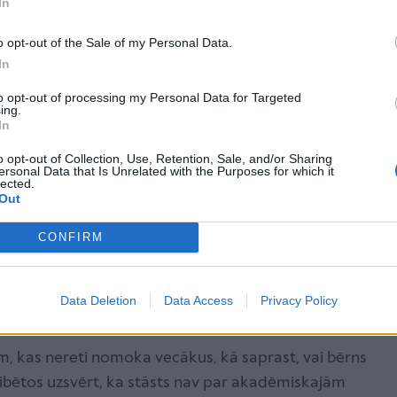
In
kolas? Līdz 1,5 gada vecumam bērna attīstība notiek
s valodas prasmes, pašapkalpošanās spējas u.c. Bērni
o opt-out of the Sale of my Personal Data.
 veidojas arī attieksme pret lietām, noteiktu kārtību,
In
 Papildus tam agrīna pirmsskola nozīmē strukturētu,
to opt-out of processing my Personal Data for Targeted
 emocionālo noturību un patstāvību, piemēram,
ing.
In
kiem, paust savas vajadzības un risināt vienkāršas
ktivitātes, kas balstītas rotaļās, palīdz attīstīt sīkās
o opt-out of Collection, Use, Retention, Sale, and/or Sharing
ersonal Data that Is Unrelated with the Purposes for which it
umu un iztēli, kā arī veido pamatu turpmākai
lected.
Out
CONFIRM
mācīties un drošības
Data Deletion
Data Access
Privacy Policy
m, kas nereti nomoka vecākus, kā saprast, vai bērns
gribētos uzsvērt, ka stāsts nav par akadēmiskajām