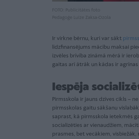
FOTO: Publicitātes foto
Pedagoģe Luīze Zaksa-Ozola
Ir virkne bērnu, kuri var sākt
pirmss
līdzfinansējums mācību maksai pie
izvēles brīvība zināmā mērā ir iero
gaitas arī ātrāk un kādas ir agrīnas
Iespēja socializ
Pirmsskola ir jauns dzīves cikls – 
pirmsskolas gaitu sākšanu vislabāk
saprast, kā pirmsskola ietekmēs ga
socializēties ar vienaudžiem, mācī
prasmes, bet vecākiem, visbiežāk, 