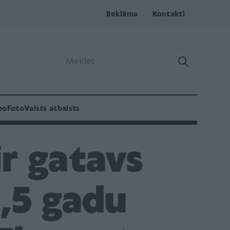
Reklāma
Kontakti
eo
Foto
Valsts atbalsts
ir gatavs
1,5 gadu