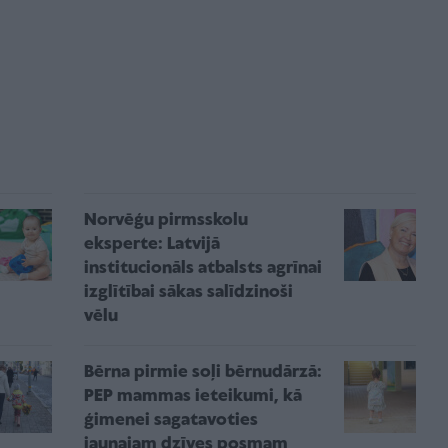
Norvēģu pirmsskolu
eksperte: Latvijā
institucionāls atbalsts agrīnai
izglītībai sākas salīdzinoši
vēlu
Bērna pirmie soļi bērnudārzā:
PEP mammas ieteikumi, kā
ģimenei sagatavoties
jaunajam dzīves posmam