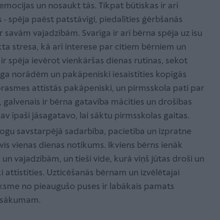
mocijas un nosaukt tās. Tikpat būtiskas ir arī
spēja paēst patstāvīgi, piedalīties ģērbšanās
 savām vajadzībām. Svarīga ir arī bērna spēja uz īsu
kta stresa, kā arī interese par citiem bērniem un
r spēja ievērot vienkāršas dienas rutīnas, sekot
oga norādēm un pakāpeniski iesaistīties kopīgās
prasmes attīstās pakāpeniski, un pirmsskola pati par
as, galvenais ir bērna gatavība mācīties un drošības
nav īpaši jāsagatavo, lai sāktu pirmsskolas gaitas.
ogu savstarpējā sadarbība, pacietība un izpratne
evis vienas dienas notikums. Ikviens bērns ienāk
un vajadzībām, un tieši vide, kurā viņš jūtas droši un
attīstīties. Uzticēšanās bērnam un izvēlētajai
ieksme no pieaugušo puses ir labākais pamats
a sākumam.