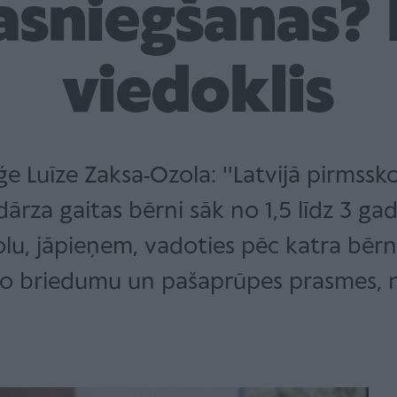
asniegšanas? 
viedoklis
Luīze Zaksa-Ozola: ''Latvijā pirmsskol
ārza gaitas bērni sāk no 1,5 līdz 3 g
u, jāpieņem, vadoties pēc katra bērn
o briedumu un pašaprūpes prasmes, n