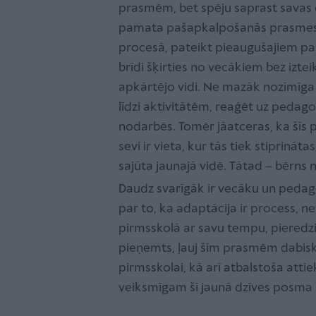
prasmēm, bet spēju saprast savas e
pamata pašapkalpošanās prasmes - 
procesā, pateikt pieaugušajiem par
brīdi šķirties no vecākiem bez iztei
apkārtējo vidi. Ne mazāk nozīmīga i
līdzi aktivitātēm, reaģēt uz pedag
nodarbēs. Tomēr jāatceras, ka šīs 
sevi ir vieta, kur tās tiek stiprināt
sajūta jaunajā vidē. Tātad – bērns 
Daudz svarīgāk ir vecāku un pedag
par to, ka adaptācija ir process, n
pirmsskolā ar savu tempu, pieredzi 
pieņemts, ļauj šīm prasmēm dabiski 
pirmsskolai, kā arī atbalstoša att
veiksmīgam šī jaunā dzīves posm