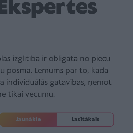
Ekspertes
as izglītība ir obligāta no piecu
adu posmā. Lēmums par to, kādā
a individuālās gatavības, ņemot
e tikai vecumu.
Jaunākie
Lasītākais