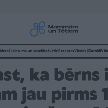
dārzs
Skaistums un veselība
Svētki
Receptes
Viedokļi
Žurnāli
Vid
st, ka bērns 
m jau pirms 