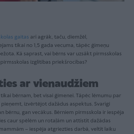
kolas gaitas
arī agrāk, taču, diemžēl,
ejams tikai no 1,5 gada vecuma, tāpēc ģimeņu
bežota. Kā saprast, vai bērns var uzsākt pirmsskolas
 pirmsskolas izglītības priekšrocības?
ēties ar vienaudžiem
ne tikai bērnam, bet visai ģimenei. Tāpēc lēmumu par
 pieņemt, izvērtējot dažādus aspektus. Svarīgi
n bērnu, gan vecākus. Bērniem pirmsskola ir iespēja
ties caur spēlēm un rotaļām un attīstīt dažādas
mammām – iespēja atgriezties darbā, veltīt laiku