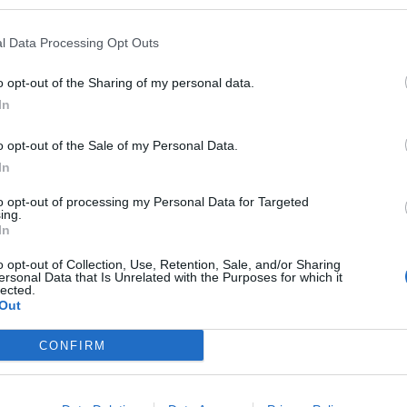
nam nav alerģiju?
ēļā, zēniem - līdz pat 4 porcijām nedēļā. Iegaumē,
l Data Processing Opt Outs
- 4 tējkarotes pagatavotas zivs. Labi, ja reizi nedēļā
ram, foreli, kas dzīvo tīros ūdeņos.
o opt-out of the Sharing of my personal data.
In
āvāt
o opt-out of the Sale of my Personal Data.
, ir to tvaicēt, vārīt vai arī gatavot cepeškrāsnī.
In
nātas zivis, jo kūpināšanas procesā tajās rodas
to opt-out of processing my Personal Data for Targeted
ing.
In
u, piemēram, siļķi? Šādu uzkodu neiesaka iekļaut
o opt-out of Collection, Use, Retention, Sale, and/or Sharing
ersonal Data that Is Unrelated with the Purposes for which it
 lielā sāls daudzuma dēļ, kas ir šādos sālījumos.
lected.
Out
zētu dot līdz pat 6 gadu vecumam.
CONFIRM
ciešamās Omega 3 taukskābes var saņemt arī ar olām,
o ar linsēklām.