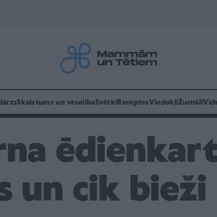
dārzs
Skaistums un veselība
Svētki
Receptes
Viedokļi
Žurnāli
Vid
rna ēdienkar
s un cik biež