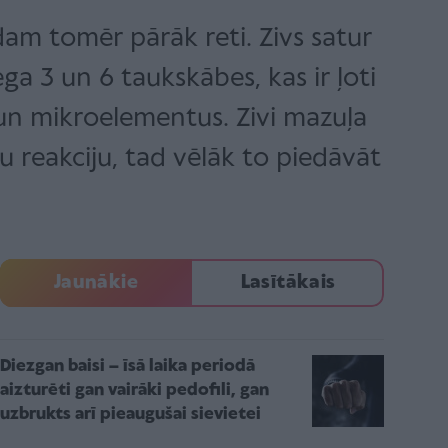
ēdam tomēr pārāk reti. Zivs satur
a 3 un 6 taukskābes, kas ir ļoti
 un mikroelementus. Zivi mazuļa
u reakciju, tad vēlāk to piedāvāt
Jaunākie
Lasītākais
Diezgan baisi – īsā laika periodā
aizturēti gan vairāki pedofili, gan
uzbrukts arī pieaugušai sievietei