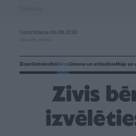
По-русски
Ceturtdiena 06.08.2026
Askolds, Aisma
Ziņas
Grūtniecība
Bērns
Ģimene un attiecības
Māja un 
Zivis bē
izvēlētie