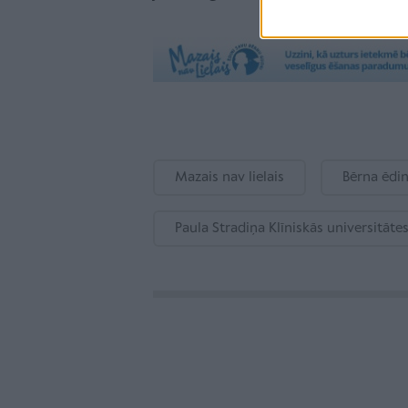
Mazais nav lielais
Bērna ēdi
Paula Stradiņa Klīniskās universitāte