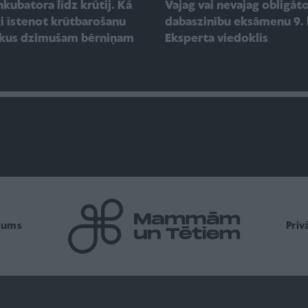
nkubatora līdz krūtij. Kā
Vajag vai nevajag obligāt
i īstenot krūtbarošanu
dabaszinību eksāmenu 9. 
ikus dzimušam bērniņam
Eksperta viedoklis
mums
Pri