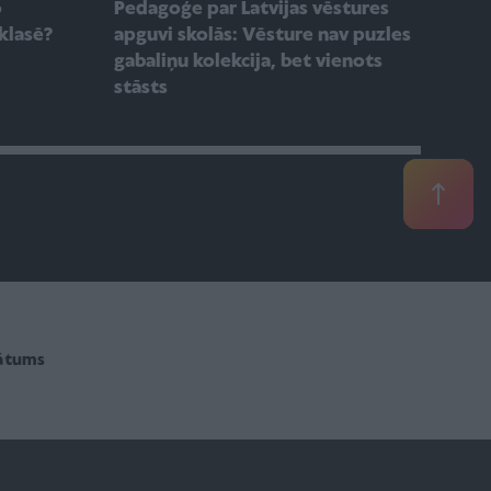
o
Pedagoģe par Latvijas vēstures
klasē?
apguvi skolās: Vēsture nav puzles
gabaliņu kolekcija, bet vienots
stāsts
vātums