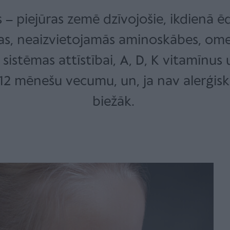
s – piejūras zemē dzīvojošie, ikdienā 
las, neaizvietojamās aminoskābes, omeg
istēmas attīstībai, A, D, K vitamīnus
 12 mēnešu vecumu, un, ja nav alerģisk
biežāk.