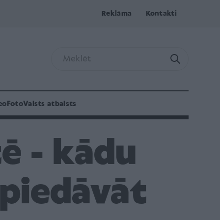
Reklāma
Kontakti
eo
Foto
Valsts atbalsts
tē - kādu
i piedāvāt