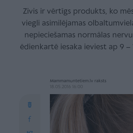
Zivis ir vērtīgs produkts, ko mē
viegli asimilējamas olbaltumvie
nepieciešamas normālas nervu s
ēdienkartē iesaka ieviest ap 9 –
Mammamuntetiem.lv raksts
18.05.2016 16:00