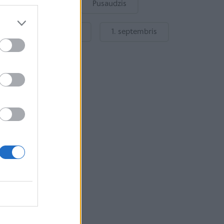
Bērnu drošība
Pusaudzis
Gatavošanās skolai
1. septembris