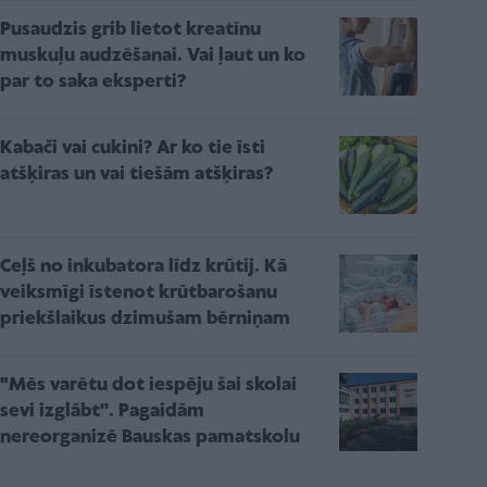
Pusaudzis grib lietot kreatīnu
muskuļu audzēšanai. Vai ļaut un ko
par to saka eksperti?
Kabači vai cukini? Ar ko tie īsti
atšķiras un vai tiešām atšķiras?
Ceļš no inkubatora līdz krūtij. Kā
veiksmīgi īstenot krūtbarošanu
priekšlaikus dzimušam bērniņam
"Mēs varētu dot iespēju šai skolai
sevi izglābt''. Pagaidām
nereorganizē Bauskas pamatskolu