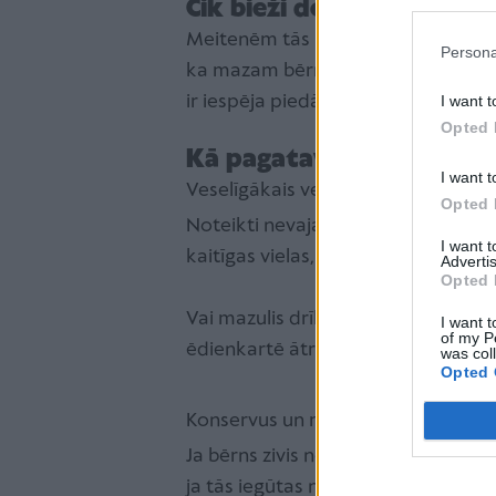
Cik bieži dot zivi, ja bēr
Meitenēm tās ir līdz 2 porcijām ned
Persona
ka mazam bērnam viena porcija ir 2 
ir iespēja piedāvāt upes zivs, piemē
I want t
Opted 
Kā pagatavotu zivi pied
I want t
Veselīgākais veids, kā pagatavot zivi
Opted 
Noteikti nevajadzētu piedāvāt kūpi
I want 
kaitīgas vielas, dioksīdi.
Advertis
Opted 
Vai mazulis drīkst ēst sālītu zivtiņ
I want t
of my P
ēdienkartē ātrāk par 3 gadu vecumu
was col
Opted 
Konservus un marinējumus nevajad
Ja bērns zivis neēd, tad tik nepie
ja tās iegūtas no vistām, kuras bar