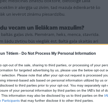
 tāpēc medicīnas zinātņu doktore, dietoloģe Laila
eklim ir alerģija uz zivīm, tad mazuļa ēdienkartē šo
āk un ievērot zināmu piesardzību.
adu vecam un lielākam mazulim?
 baltās gaļas zivis. Piemēram, heks, menca, stavrida.
 šādu zivtiņu būs vieglāk ēst. Baltā gaļa skaitās arī
n Tētiem -
Do Not Process My Personal Information
 atcerēties, ka tā visas tirgot gan ir atļauts un to
to opt-out of the sale, sharing to third parties, or processing of your per
nārais dienests, tomēr zināmu piesardzību vajadzētu
formation for targeted advertising by us, please use the below opt-out s
r selection. Please note that after your opt-out request is processed y
oti labi uzsūc apkārtējas vides nelabvēlīgās vielas –
eing interest-based ads based on personal information utilized by us or
m bērniem neiesaka lietot zobenzivi, haizivi,
disclosed to third parties prior to your opt-out. You may separately opt-
vi jeb tilefish, kā arī lielos tunčus. Mazāk kaitīgās
losure of your personal information by third parties on the IAB’s list of
. This information may also be disclosed by us to third parties on the
IA
rneles, lasis un sams.
Participants
that may further disclose it to other third parties.