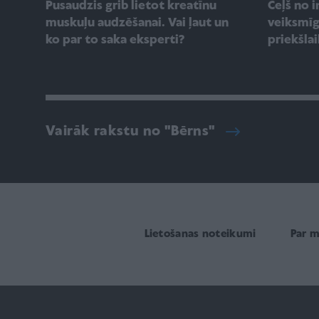
Pusaudzis grib lietot kreatīnu
Ceļš no i
muskuļu audzēšanai. Vai ļaut un
veiksmīg
ko par to saka eksperti?
priekšla
Vairāk rakstu no "Bērns"
Lietošanas noteikumi
Par 