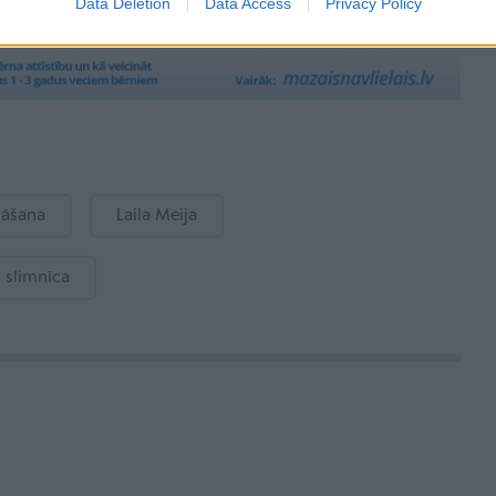
Data Deletion
Data Access
Privacy Policy
nāšana
Laila Meija
s slimnīca