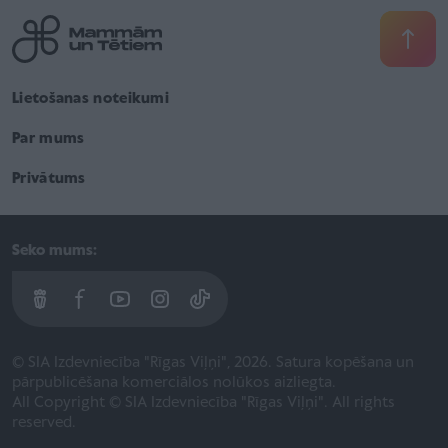
Lietošanas noteikumi
Par mums
Privātums
Seko mums:
© SIA Izdevniecība "Rīgas Viļņi", 2026. Satura kopēšana un
pārpublicēšana komerciālos nolūkos aizliegta.
All Copyright © SIA Izdevniecība "Rīgas Viļņi". All rights
reserved.