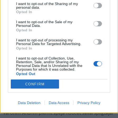
I want to opt-out of the Sharing of my
personal data.
Opted In
I want to opt-out of the Sale of my
Personal Data.
Opted In
I want to opt-out of processing my
Personal Data for Targeted Advertising.
Rakstnieks Osvalds Zebris (1975) publicējis divus
Opted In
stāstu krājumus un piecus romānus pieaugušajiem.
I want to opt-out of Collection, Use,
Viņa romāns “Gaiļu kalna ēnā” (2014) godalgots ar
Retention, Sale, and/or Sharing of my
Personal Data that Is Unrelated with the
Eiropas Savienības Literatūras balvu, bet romāns
Purposes for which it was collected.
Opted Out
”Mežakaija” (2022) saņēmis Latvijas Literatūras gada
balvu. 2019. gadā iznāca Osvalda Zebra romāns
CONFIRM
pusaudžiem "Māra”, kas tika nominēts Jāņa Baltvilka
balvai. Rakstnieks ir īstens Pārdaugavas iedzimtais,
Data Deletion
Data Access
Privacy Policy
un tas atspoguļojas arī jaunajā
grāmatā
. Turklāt tās
varonim Andrim piemīt spēja noticēt savai spilgtajai