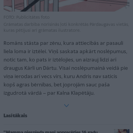
FOTO: Publicitātes foto
Grāmatas darbība norisinās ļoti konkrētās Pārdaugavas vietās,
kuras pētījusi arī grāmatas ilustratore.
Romāns stāsta par zēnu, kura attiecībās ar pasauli
liela loma ir iztēlei. Viņš saskata apkārt noslēpumus,
notic tam, ko pats ir iztēlojies, un aizrauj līdzi arī
draugus Kārli un Dārtu. Visai noslēpumainā veidā pie
viņa ierodas arī vecs vīrs, kuru Andris nav saticis
kopš agras bērnības, bet joprojām sauc paša
izgudrotā vārdā – par Kalna Klapētāju.
Lasītākais
''Mamma piespieda mani apprecēties 16 gadu