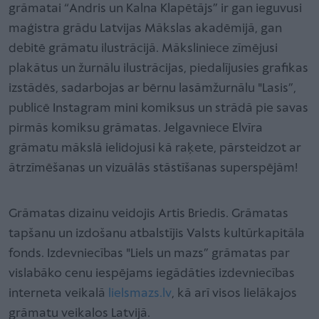
grāmatai “Andris un Kalna Klapētājs” ir gan ieguvusi
maģistra grādu Latvijas Mākslas akadēmijā, gan
debitē grāmatu ilustrācijā. Māksliniece zīmējusi
plakātus un žurnālu ilustrācijas, piedalījusies grafikas
izstādēs, sadarbojas ar bērnu lasāmžurnālu "Lasis”,
publicē Instagram mini komiksus un strādā pie savas
pirmās komiksu grāmatas. Jelgavniece Elvīra
grāmatu mākslā ielidojusi kā raķete, pārsteidzot ar
ātrzīmēšanas un vizuālās stāstīšanas superspējām!
Grāmatas dizainu veidojis Artis Briedis. Grāmatas
tapšanu un izdošanu atbalstījis Valsts kultūrkapitāla
fonds. Izdevniecības "Liels un mazs” grāmatas par
vislabāko cenu iespējams iegādāties izdevniecības
interneta veikalā
lielsmazs.lv
, kā arī visos lielākajos
grāmatu veikalos Latvijā.