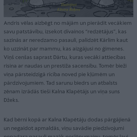
Andris vēlas aizbēgt no mājām un pierādīt vecākiem
savu patstāvību, izsekot dīvainos “redzētājus”, kas
sazinās ar neredzamo pasauli, palīdzēt Kārlim kaut
ko uzzināt par mammu, kas aizgājusi no ģimenes.
Viņš cenšas saprast Dārtu, kuras vecāki attiecības
risina ar naudas un prestiža sacensību. Tomēr bieži
viņa pārsteidzīgā rīcība noved pie kļūmēm un
pārdzīvojumiem. Tad sarunu biedrs un atbalsts
zēnam izrādās tieši Kalna Klapētājs un viņa suns
Džeks.
Kad bērni kopā ar Kalna Klapētāju dodas pārgājienā
un negaidot apmaldās, viņu savādie piedzīvojumi