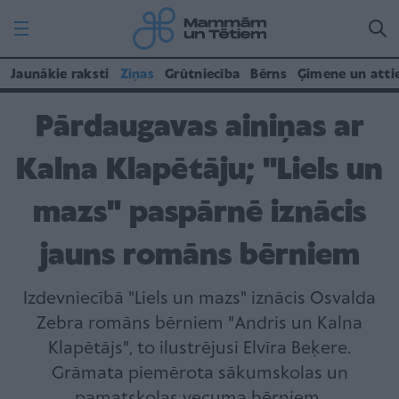
Jaunākie raksti
Ziņas
Grūtniecība
Bērns
Ģimene un atti
Pārdaugavas ainiņas ar
Kalna Klapētāju; "Liels un
mazs" paspārnē iznācis
jauns romāns bērniem
Izdevniecībā "Liels un mazs" iznācis Osvalda
Zebra romāns bērniem "Andris un Kalna
Klapētājs", to ilustrējusi Elvīra Beķere.
Grāmata piemērota sākumskolas un
pamatskolas vecuma bērniem.