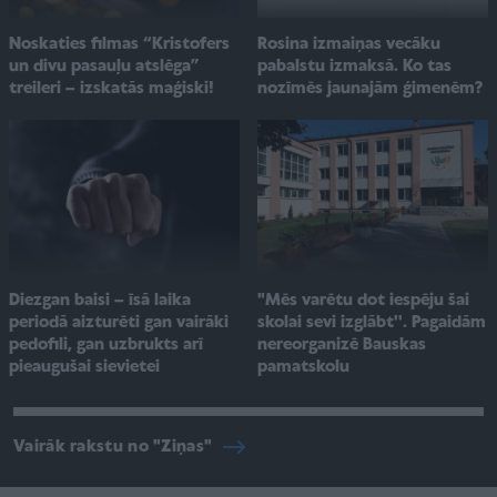
Noskaties filmas “Kristofers
Rosina izmaiņas vecāku
un divu pasauļu atslēga”
pabalstu izmaksā. Ko tas
treileri – izskatās maģiski!
nozīmēs jaunajām ģimenēm?
"Mēs varētu dot iespēju šai
Diezgan baisi – īsā laika
skolai sevi izglābt''. Pagaidām
periodā aizturēti gan vairāki
nereorganizē Bauskas
pedofili, gan uzbrukts arī
pamatskolu
pieaugušai sievietei
Vairāk rakstu no "Ziņas"