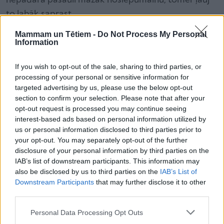
nepadara pasauli mazāk noslēpumainu, tomēr ļauj
to labāk saprast.
Mammam un Tētiem -
Do Not Process My Personal
Information
Grāmatas darbība norisinās ļoti konkrētās
Pārdaugavas vietās, kuras pētījusi arī grāmatas
If you wish to opt-out of the sale, sharing to third parties, or
ilustratore. Bērni bārsta tipiskus mūsdienu valodas
processing of your personal or sensitive information for
piesārņojuma elementus, asprātīgās ilustrācijas
targeted advertising by us, please use the below opt-out
section to confirm your selection. Please note that after your
sasaucas ar komiksu zīmēšanas paņēmieniem. Un
opt-out request is processed you may continue seeing
tomēr grāmatai piemīt sapņa estētika – sapnis, kurā
interest-based ads based on personal information utilized by
savijas zēna ilgas un nojausmas, izrādās ceļvedis
us or personal information disclosed to third parties prior to
your opt-out. You may separately opt-out of the further
notikumiem reālajā dzīvē.
disclosure of your personal information by third parties on the
IAB’s list of downstream participants. This information may
also be disclosed by us to third parties on the
IAB’s List of
Downstream Participants
that may further disclose it to other
third parties.
Personal Data Processing Opt Outs