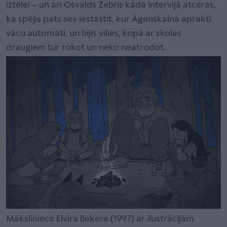
iztēlei – un arī Osvalds Zebris kādā intervijā atceras,
ka spējis pats sev iestāstīt, kur Āgenskalnā aprakti
vācu automāti, un bijis vīlies, kopā ar skolas
draugiem tur rokot un neko neatrodot.
Māksliniece Elvīra Beķere (1997) ar ilustrācijām