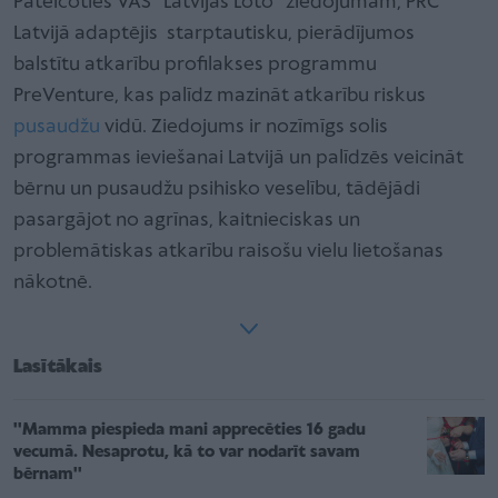
Pateicoties VAS “Latvijas Loto” ziedojumam, PRC
Latvijā adaptējis starptautisku, pierādījumos
balstītu atkarību profilakses programmu
PreVenture, kas palīdz mazināt atkarību riskus
pusaudžu
vidū. Ziedojums ir nozīmīgs solis
programmas ieviešanai Latvijā un palīdzēs veicināt
bērnu un pusaudžu psihisko veselību, tādējādi
pasargājot no agrīnas, kaitnieciskas un
problemātiskas atkarību raisošu vielu lietošanas
nākotnē.
Lasītākais
''Mamma piespieda mani apprecēties 16 gadu
vecumā. Nesaprotu, kā to var nodarīt savam
bērnam''