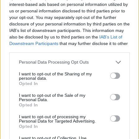
2019. gada Eiropas skolu aptaujā (ESPAD) tikai
interest-based ads based on personal information utilized by
noskaidrots, ka tikai 7,6% 13 – 15 gadus vecu
us or personal information disclosed to third parties prior to
your opt-out. You may separately opt-out of the further
Latvijas pusaudžu pēdējā gada laikā bija
disclosure of your personal information by third parties on the
atturējušies no jebkādu vielu lietošanas.
IAB’s list of downstream participants. This information may
also be disclosed by us to third parties on the
IAB’s List of
Arī Valsts policijas dati liecina, ka 2022. gadā ir
Downstream Participants
that may further disclose it to other
palielinājies nepilngadīgo noziedzīgu nodarījumu
third parties.
skaits, kas saistīti ar apreibinošu vielu lietošanu,
Personal Data Processing Opt Outs
iegādi un glabāšanu.
I want to opt-out of the Sharing of my
personal data.
Tiesībsargājošo iestāžu redzeslokā jaunieši bieži
Opted In
vien nonāk jau tad, kad lietošana kļuvusi
I want to opt-out of the Sale of my
problemātiska un sodi to nespēj risināt. Agrīna
Personal Data.
lietošana ir saistīti ar daudz, negatīvām sekām
Opted In
jau pieaugušā vecumā, ieskaitot nopietnu
I want to opt-out of processing my
Personal Data for Targeted Advertising.
atkarību slimību veidošanos.
Opted In
I want to opt-out of Collection, Use,