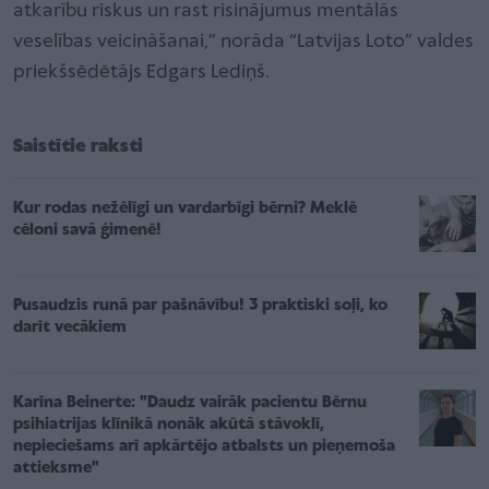
atkarību riskus un rast risinājumus mentālās
veselības veicināšanai,” norāda “Latvijas Loto” valdes
priekšsēdētājs Edgars Lediņš.
Saistītie raksti
Kur rodas nežēlīgi un vardarbīgi bērni? Meklē
cēloni savā ģimenē!
Pusaudzis runā par pašnāvību! 3 praktiski soļi, ko
darīt vecākiem
Karīna Beinerte: "Daudz vairāk pacientu Bērnu
psihiatrijas klīnikā nonāk akūtā stāvoklī,
nepieciešams arī apkārtējo atbalsts un pieņemoša
attieksme"