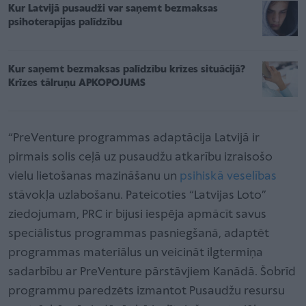
Kur Latvijā pusaudži var saņemt bezmaksas
psihoterapijas palīdzību
Kur saņemt bezmaksas palīdzību krīzes situācijā?
Krīzes tālruņu APKOPOJUMS
“PreVenture programmas adaptācija Latvijā ir
pirmais solis ceļā uz pusaudžu atkarību izraisošo
vielu lietošanas mazināšanu un
psihiskā veselības
stāvokļa uzlabošanu. Pateicoties “Latvijas Loto”
ziedojumam, PRC ir bijusi iespēja apmācīt savus
speciālistus programmas pasniegšanā, adaptēt
programmas materiālus un veicināt ilgtermiņa
sadarbību ar PreVenture pārstāvjiem Kanādā. Šobrīd
programmu paredzēts izmantot Pusaudžu resursu