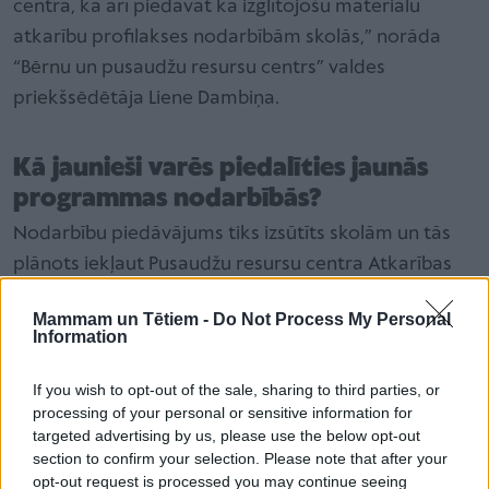
centrā, kā arī piedāvāt kā izglītojošu materiālu
atkarību profilakses nodarbībām skolās,” norāda
“Bērnu un pusaudžu resursu centrs” valdes
priekšsēdētāja Liene Dambiņa.
Kā jaunieši varēs piedalīties jaunās
programmas nodarbībās?
Nodarbību piedāvājums tiks izsūtīts skolām un tās
plānots iekļaut Pusaudžu resursu centra Atkarības
risku mazināšanas programmā, pusaudžu klātienes
Mammam un Tētiem -
Do Not Process My Personal
grupās.
Information
If you wish to opt-out of the sale, sharing to third parties, or
Ieskats statistikas datos
processing of your personal or sensitive information for
Atkarību izraisošo vielu lietošana pusaudžu vecumā
targeted advertising by us, please use the below opt-out
section to confirm your selection. Please note that after your
Latvijā ir ļoti aktuāls jautājums.
opt-out request is processed you may continue seeing