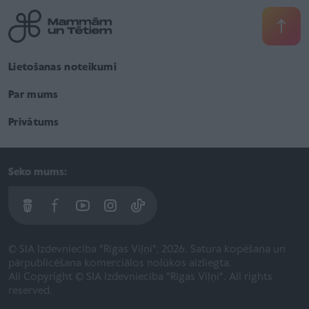
Lietošanas noteikumi
Par mums
Privātums
Seko mums:
© SIA Izdevniecība "Rīgas Viļņi", 2026. Satura kopēšana un
pārpublicēšana komerciālos nolūkos aizliegta.
All Copyright © SIA Izdevniecība "Rīgas Viļņi". All rights
reserved.