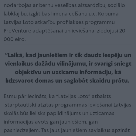
nodarbojas ar bērnu veselības aizsardzību, sociālo
labklājību, izglītības līmeņa celšanu u.c. Kopumā
Latvijas Loto atkarību profilakses programmu
PreVenture adaptēšanai un ieviešanai ziedojusi 20
000 eiro.
“Laikā, kad jauniešiem ir tik daudz iespēju un
vienlaikus dažādu vilinājumu, ir svarīgi sniegt
objektīvu un uzticamu informāciju, kā
līdzsvarot domas un saglabāt skaidru prātu.
Esmu pārliecināts, ka “Latvijas Loto” atbalsts
starptautiski atzītas programmas ieviešanai Latvijas
skolās būs lielisks papildinājums un uzticamas
informācijas avots gan jauniešiem, gan
pasniedzējiem. Tas ļaus jauniešiem savlaikus apzināt