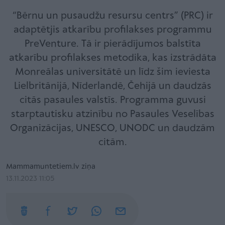
“Bērnu un pusaudžu resursu centrs” (PRC) ir
adaptētjis atkarību profilakses programmu
PreVenture. Tā ir pierādījumos balstīta
atkarību profilakses metodika, kas izstrādāta
Monreālas universitātē un līdz šim ieviesta
Lielbritānijā, Nīderlandē, Čehijā un daudzās
citās pasaules valstīs. Programma guvusi
starptautisku atzinību no Pasaules Veselības
Organizācijas, UNESCO, UNODC un daudzām
citām.
Mammamuntetiem.lv ziņa
13.11.2023 11:05