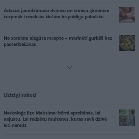
Ādažos jaundzimušo dvīnīšu un trīnīšu ģimenēm
turpmāk izmaksās tiešām iespaidīgu pabalstu
No somiem aizgūta recepte – marinēti gurķīši bez
pasterizēšanas
Līdzīgi raksti
Narkoloģe Ilze Maksima: bērni apreibinās, lai
nejustu. Lai redzētu multenes, kuras savā dzīvē
īsti neredz