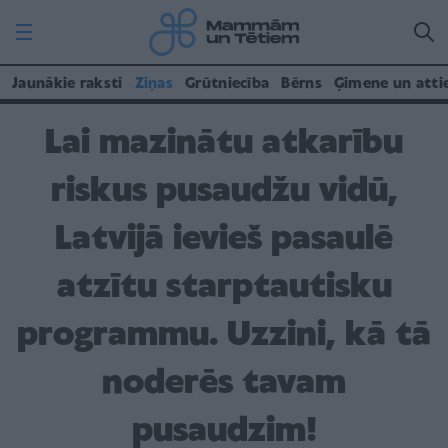
Jaunākie raksti
Ziņas
Grūtniecība
Bērns
Ģimene un atti
Lai mazinātu atkarību
riskus pusaudžu vidū,
Latvijā ievieš pasaulē
atzītu starptautisku
programmu. Uzzini, kā tā
noderēs tavam
pusaudzim!