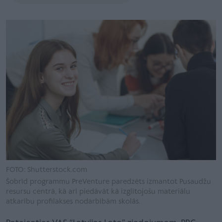
FOTO: Shutterstock.com
Šobrīd programmu PreVenture paredzēts izmantot Pusaudžu
resursu centrā, kā arī piedāvāt kā izglītojošu materiālu
atkarību profilakses nodarbībām skolās.