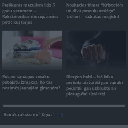
Pasākums mazuļiem līdz 3
Noskaties filmas “Kristofers
gadu vecumam –
un divu pasauļu atslēga”
Rakstniecības muzejs aicina
treileri – izskatās maģiski!
pētīt kustoņus
Rosina izmaiņas vecāku
Diezgan baisi – īsā laika
pabalstu izmaksā. Ko tas
periodā aizturēti gan vairāki
nozīmēs jaunajām ģimenēm?
pedofili, gan uzbrukts arī
pieaugušai sievietei
Vairāk rakstu no "Ziņas"