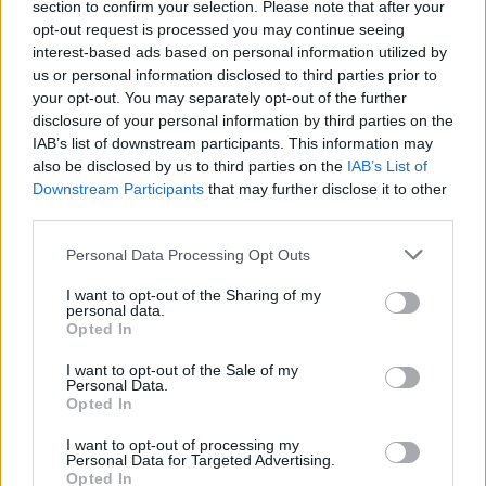
section to confirm your selection. Please note that after your
apdrošināšanas iemaksas jāveic pilnā apmērā,
opt-out request is processed you may continue seeing
interest-based ads based on personal information utilized by
piemērojot pašnodarbināto sociālās
us or personal information disclosed to third parties prior to
apdrošināšanas iemaksu likmi 31,07 %.
your opt-out. You may separately opt-out of the further
disclosure of your personal information by third parties on the
Autoratlīdzības saņēmējs var izvēlēties izmantot
IAB’s list of downstream participants. This information may
īpašo autoratlīdzības režīmu. Tad sociālās
also be disclosed by us to third parties on the
IAB’s List of
Downstream Participants
that may further disclose it to other
apdrošināšanas iemaksu nomaksu veic
third parties.
autoratlīdzības izmaksātājs.
Personal Data Processing Opt Outs
Ko darīt mājsaimniecēm?
I want to opt-out of the Sharing of my
personal data.
Ja sieviete vai vīrietis algotu darbu nestrādā, bet
Opted In
audzina bērnus, kopj sasirgušus vecākus vai bērnu ar
I want to opt-out of the Sale of my
smagu invaliditāti, veic dažādus pienākumus
Personal Data.
Opted In
mājsaimniecībā, principā ir sociāli neaizsargāts. Līdz
I want to opt-out of processing my
ar to var veidoties situācijas, kad pienāk
Personal Data for Targeted Advertising.
vecumdienas un nav ne darba stāža, ne veiktu
Opted In