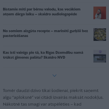
Bīstamie mīti par bērnu valodu, kas vecākiem
atņem dārgo laiku – skaidro audiologopēde
No somiem aizgūta recepte – marinēti gurķīši bez
pasterizēšanas
Kas īsti vainīgs pie tā, ka Rīgas Dzemdību namā
trūkst ģimenes palātu? Skaidro NVD
Tomēr daudzi dzīvo tikai šodienai, piekrīt saņemt
algu “aploksnē” vai citādi izvairās maksāt nodokļus.
Nākotnē tas smagi var atspēlēties – kad