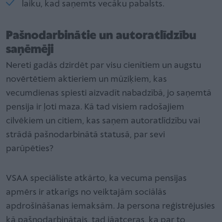
laiku, kad saņemts vecāku pabalsts.
Pašnodarbinātie un autoratlīdzību
saņēmēji
Nereti gadās dzirdēt par visu cienītiem un augstu
novērtētiem aktieriem un mūziķiem, kas
vecumdienas spiesti aizvadīt nabadzībā, jo saņemtā
pensija ir ļoti maza. Kā tad visiem radošajiem
cilvēkiem un citiem, kas saņem autoratlīdzību vai
strādā pašnodarbinātā statusā, par sevi
parūpēties?
VSAA speciāliste atkārto, ka vecuma pensijas
apmērs ir atkarīgs no veiktajām sociālās
apdrošināšanas iemaksām. Ja persona reģistrējusies
kā pašnodarbinātais, tad jāatceras, ka par to