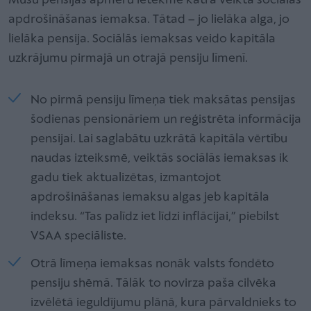
Mūsu pensijas apmēru ietekmē katra veiktā sociālās
apdrošināšanas iemaksa. Tātad – jo lielāka alga, jo
lielāka pensija. Sociālās iemaksas veido kapitāla
uzkrājumu pirmajā un otrajā pensiju līmenī.
No pirmā pensiju līmeņa tiek maksātas pensijas
šodienas pensionāriem un reģistrēta informācija
pensijai. Lai saglabātu uzkrātā kapitāla vērtību
naudas izteiksmē, veiktās sociālās iemaksas ik
gadu tiek aktualizētas, izmantojot
apdrošināšanas iemaksu algas jeb kapitāla
indeksu. “Tas palīdz iet līdzi inflācijai,” piebilst
VSAA speciāliste.
Otrā līmeņa iemaksas nonāk valsts fondēto
pensiju shēmā. Tālāk to novirza paša cilvēka
izvēlētā ieguldījumu plānā, kura pārvaldnieks to