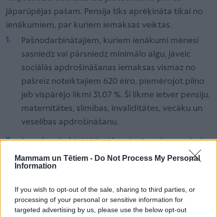
jāparūpējas pašam. Pensija tiks aprēķināta tikai no
ienākumiem, par kuriem iemaksas veiktas.
Pašnodarbinātajiem, kuriem ienākumi mēnesī
sasniedz vai pārsniedz minimālo algu, jāveic
sociālās apdrošināšanas iemaksas vismaz no
pašreiz noteiktajiem 620 eiro, piemērojot pilno
jeb vispārējo likmi 31,07 %. Šī likme ietver pensiju,
maternitātes, slimības, invaliditātes, vecāku un
veselības apdrošināšanu.
Ja pašnodarbinātā ienākumi mēnesī nesasniedz
minimālo darba algu, sociālās apdrošināšanas
Mammam un Tētiem -
Do Not Process My Personal
Information
iemaksas jāveic no faktiskajiem ienākumiem –
10 % apmērā tieši pensiju apdrošināšanai.
If you wish to opt-out of the sale, sharing to third parties, or
processing of your personal or sensitive information for
Arī mikrouzņēmuma nodokļa maksātāji ir
targeted advertising by us, please use the below opt-out
pašnodarbinātie, līdz ar to sociālās