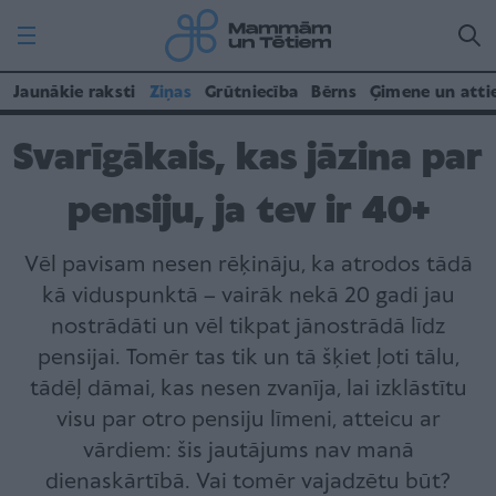
Jaunākie raksti
Ziņas
Grūtniecība
Bērns
Ģimene un atti
Svarīgākais, kas jāzina par
pensiju, ja tev ir 40+
Vēl pavisam nesen rēķināju, ka atrodos tādā
kā viduspunktā – vairāk nekā 20 gadi jau
nostrādāti un vēl tikpat jānostrādā līdz
pensijai. Tomēr tas tik un tā šķiet ļoti tālu,
tādēļ dāmai, kas nesen zvanīja, lai izklāstītu
visu par otro pensiju līmeni, atteicu ar
vārdiem: šis jautājums nav manā
dienaskārtībā. Vai tomēr vajadzētu būt?