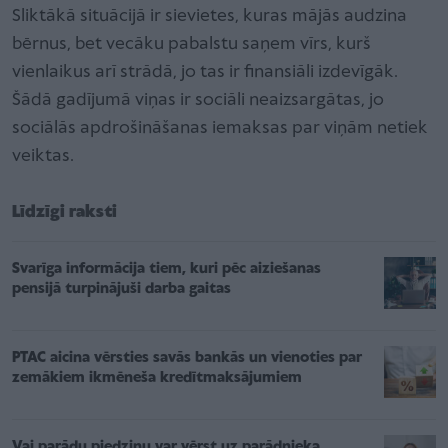
Sliktākā situācijā ir sievietes, kuras mājās audzina
bērnus, bet vecāku pabalstu saņem vīrs, kurš
vienlaikus arī strādā, jo tas ir finansiāli izdevīgāk.
Šādā gadījumā viņas ir sociāli neaizsargātas, jo
sociālās apdrošināšanas iemaksas par viņām netiek
veiktas.
Līdzīgi raksti
Svarīga informācija tiem, kuri pēc aiziešanas
pensijā turpinājuši darba gaitas
PTAC aicina vērsties savās bankās un vienoties par
zemākiem ikmēneša kredītmaksājumiem
Vai parādu piedziņu var vērst uz parādnieka