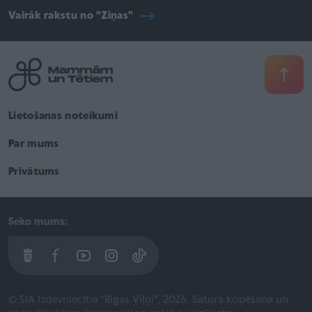
Vairāk rakstu no "Ziņas"
Lietošanas noteikumi
Par mums
Privātums
Seko mums:
© SIA Izdevniecība "Rīgas Viļņi", 2026. Satura kopēšana un