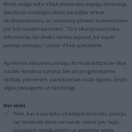
Pirms neilga laika VSAA piedāvāto iespēju izmantoja
daudzi un sociālajos tīklos parādījās virkne
ekrānuzņēmumu, ar sašutuma pilniem komentāriem
par ļoti mazām summām. “Tā ir tikai provizoriska
informācija, lai cilvēks varētu saprast, kā vispār
pensija veidojas,” uzsver VSAA speciāliste.
Aprēķinot nākotnes pensiju, formulā ietilpst ne tikai
sociālo iemaksu summa, bet arī prognozējamie
rādītāji, piemēram, paredzamais mūža ilgums, bruto
algas pieaugums un tamlīdzīgi.
Der zināt
Tiem, kas kādu laiku strādājuši ārzemēs, pensiju
var izmaksāt divas vai vairāk valstis pēc tajās
esošajiem noteikumiem un aprēķina veida.