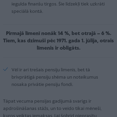
iegulda finanšu tirgos. Šie līdzekļi tiek uzkrāti
speciālā kontā.
Pirmajā līmenī nonāk 14 %, bet otrajā – 6 %.
Tiem, kas dzimuši pēc 1971. gada 1. jūlija, otrais
līmenis ir obligāts.
Vēl ir arī trešais pensiju līmenis, bet tā
brīvprātīgā pensiju shēma un noteikumus
nosaka privātie pensiju fondi.
Tāpat vecuma pensijas gadījumā svarīgs ir
apdrošināšanas stāžs, un to veido tikai mēneši,
kuros veiktas iemaksas. Lai šobrīd pieprasītu