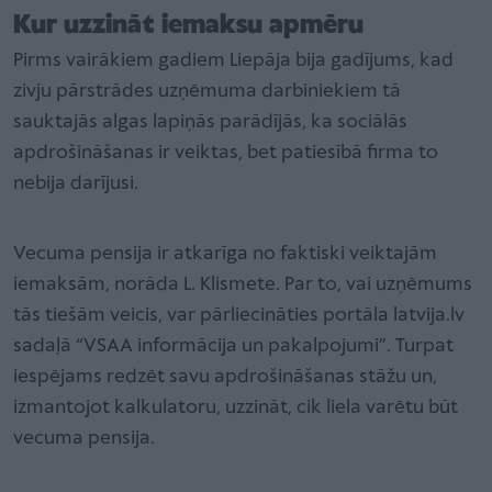
Kur uzzināt iemaksu apmēru
Pirms vairākiem gadiem Liepāja bija gadījums, kad
zivju pārstrādes uzņēmuma darbiniekiem tā
sauktajās algas lapiņās parādījās, ka sociālās
apdrošināšanas ir veiktas, bet patiesībā firma to
nebija darījusi.
Vecuma pensija ir atkarīga no faktiski veiktajām
iemaksām, norāda L. Klismete. Par to, vai uzņēmums
tās tiešām veicis, var pārliecināties portāla latvija.lv
sadaļā “VSAA informācija un pakalpojumi”. Turpat
iespējams redzēt savu apdrošināšanas stāžu un,
izmantojot kalkulatoru, uzzināt, cik liela varētu būt
vecuma pensija.