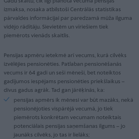
Gadu skaitu, cik ilgi plānota vecuma pensijas
izmaksa, nosaka atbilstoši Centrālās statistikas
pārvaldes informācijai par paredzamā mūža ilguma
vidējo rādītāju. Sievietēm un vīriešiem tiek
piemērots vienāds skaitlis.
Pensijas apmēru ietekmē arī vecums, kurā cilvēks
izvēlējies pensionēties. Patlaban pensionēšanās
vecums ir 64 gadi un seši mēneši, bet noteiktos
gadījumos iespējams pensionēties priekšlaikus –
divus gadus agrāk. Tad gan jārēķinās, ka:
pensijas apmērs ik mēnesi var būt mazāks, nekā
pensionējoties vispārējā vecumā, jo tiek
piemērots konkrētam vecumam noteiktais
potenciālais pensijas saņemšanas ilgums – jo
jaunāks cilvēks, jo tas ir lielāks;