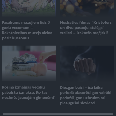
Pasākums mazuļiem līdz 3
Noskaties filmas “Kristofers
gadu vecumam –
un divu pasauļu atslēga”
Rakstniecības muzejs aicina
treileri – izskatās maģiski!
pētīt kustoņus
Rosina izmaiņas vecāku
Diezgan baisi – īsā laika
pabalstu izmaksā. Ko tas
periodā aizturēti gan vairāki
nozīmēs jaunajām ģimenēm?
pedofili, gan uzbrukts arī
pieaugušai sievietei