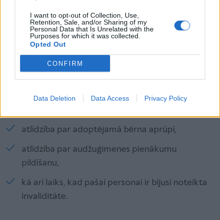
sociālo iemaksu. Tādā gadījumā vecuma pensija
I want to opt-out of Collection, Use,
Retention, Sale, and/or Sharing of my
nepienākas. Iespējams saņemt tikai valsts sociālā
Personal Data that Is Unrelated with the
Purposes for which it was collected.
nodrošinājuma pabalstu, kas patlaban ir 125 eiro.
Opted Out
CONFIRM
Taču der zināt, ka darba stāžā tiek ierēķināts arī
laiks, kad saņemts:
bērna kopšanas, bezdarbnieka vai bērna ar
Data Deletion
Data Access
Privacy Policy
invaliditāti kopšanas pabalsts,
atlīdzība par adoptējamā bērna aprūpi,
atlīdzība par audžuģimenes pienākumu
pildīšanu,
kā arī laiks, kad pašai personai ir bijusi noteikta
invaliditāte.