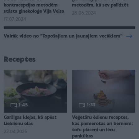
kontracepcijas metodēm
metodēm, kā sev palīdzēt
stāsta ginekoloģe Vija Veisa
28.06.2024
17.07.2024
Vairāk video no "Topošajiem un jaunajiem vecākiem"
Receptes
1:45
1:33
Garšīgas idejas, kā apēst
Veģetāru ēdienu receptes,
Lieldienu olas
kas piemērotas arī bērniem:
tofu plāceņi un lēcu
22.04.2025
pankūkas