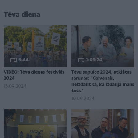
Tēva diena
5:44
1:05:24
VIDEO: Tēva dienas festivāls
Tēvu sapulce 2024, atklātas
2024
sarunas: "Galvenais,
neizdarīt tā, kā izdarīja mans
13.09.2024
tētis"
10.09.2024