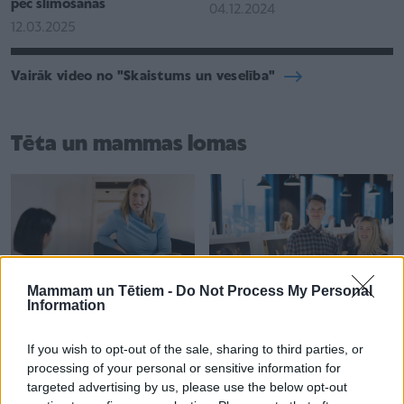
pēc slimošanas
04.12.2024
12.03.2025
Vairāk video no "Skaistums un veselība"
Tēta un mammas lomas
32:25
1:50
Mammam un Tētiem -
Do Not Process My Personal
Information
Bērni mūs, visus vecākus,
Fotoizstāde “Vecāki –
kādreiz izvedīs no rāmjiem!
vienlīdzīgas iespējas”
If you wish to opt-out of the sale, sharing to third parties, or
Noteikti! – saruna ar
15.05.2023
psiholoģijas doktori par to,
processing of your personal or sensitive information for
kā būt labai mammai
targeted advertising by us, please use the below opt-out