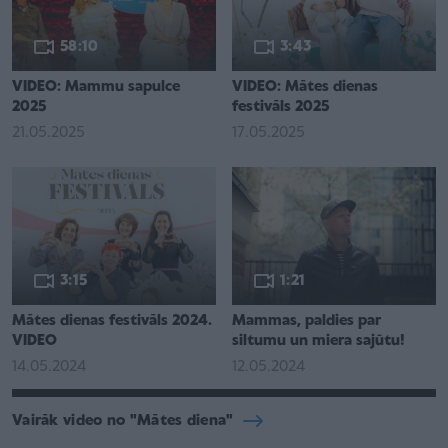
58:10
3:43
VIDEO: Mammu sapulce
VIDEO: Mātes dienas
2025
festivāls 2025
21.05.2025
17.05.2025
3:15
1:21
Mātes dienas festivāls 2024.
Mammas, paldies par
VIDEO
siltumu un miera sajūtu!
14.05.2024
12.05.2024
Vairāk video no "Mātes diena"