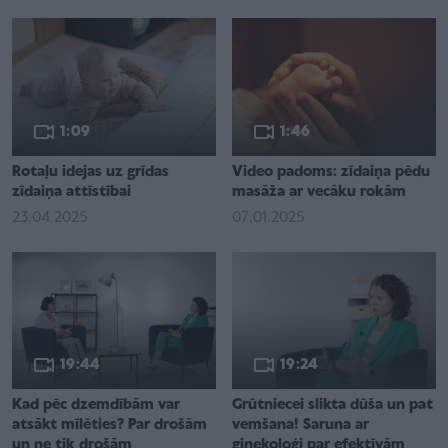
1:09
1:46
Rotaļu idejas uz grīdas
Video padoms: zīdaiņa pēdu
zīdaiņa attīstībai
masāža ar vecāku rokām
23.04.2025
07.01.2025
19:44
19:24
Kad pēc dzemdībām var
Grūtniecei slikta dūša un pat
atsākt mīlēties? Par drošām
vemšana! Saruna ar
un ne tik drošām
ginekoloģi par efektīvām