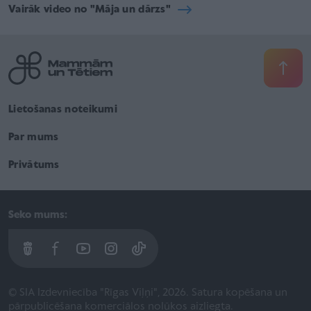
Vairāk video no "Māja un dārzs"
Lietošanas noteikumi
Par mums
Privātums
Seko mums:
© SIA Izdevniecība "Rīgas Viļņi", 2026. Satura kopēšana un
pārpublicēšana komerciālos nolūkos aizliegta.