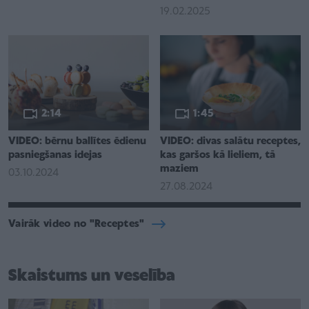
19.02.2025
2:14
1:45
VIDEO: bērnu ballītes ēdienu
VIDEO: divas salātu receptes,
pasniegšanas idejas
kas garšos kā lieliem, tā
maziem
03.10.2024
27.08.2024
Vairāk video no "Receptes"
Skaistums un veselība