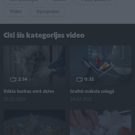
Video
Sīpolpuķes
Citi šīs kategorijas video
2:34
0:32
Stikla burkas otrā dzīve
Grafiti māksla sniegā
25.02.2021
24.02.2021