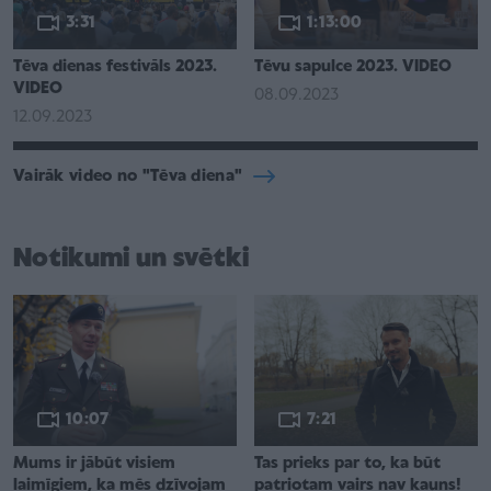
3:31
1:13:00
Tēva dienas festivāls 2023.
Tēvu sapulce 2023. VIDEO
VIDEO
08.09.2023
12.09.2023
Vairāk video no "Tēva diena"
Notikumi un svētki
10:07
7:21
Mums ir jābūt visiem
Tas prieks par to, ka būt
laimīgiem, ka mēs dzīvojam
patriotam vairs nav kauns!