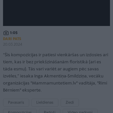
1:05
DARI PATS
20.03.2024
“Šīs kompozīcijas ir patiesi vienkāršas un izdosies arī
tiem, kas ir bez priekšzināšanām floristikā (arī es
tāda esmu). Tās vari variēt ar augiem pēc savas
izvēles,” iesaka Inga Akmentiņa-Smildziņa, vecāku
organizācijas "Mammamuntetiem.lv" vadītāja, "Rimi
Bērniem" eksperte.
Pavasaris
Lieldienas
Ziedi
Kompozīcijas
Radoši
Video padomi