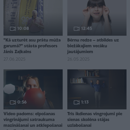
10:08
12:45
"Kā uzturēt asu prātu mūža
Bērnu redze – atbildes uz
garumā?" stāsta profesors
biežākajiem vecāku
Jānis Zaļkalns
jautājumiem
27.06.2025
26.05.2025
0:56
1:13
Video padoms: elpošanas
Trīs ikdienas vingrojumi pie
vingrinājumi satraukuma
sienas skolēna stājas
mazināšanai un atklepošanai
uzlabošanai