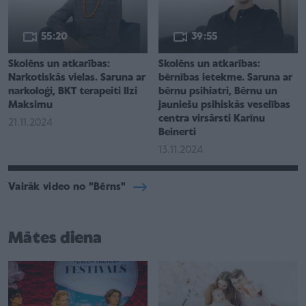
55:20
39:55
Skolēns un atkarības:
Skolēns un atkarības:
Narkotiskās vielas. Saruna ar
bērnības ietekme. Saruna ar
narkoloģi, BKT terapeiti Ilzi
bērnu psihiatri, Bērnu un
Maksimu
jauniešu psihiskās veselības
centra virsārsti Karīnu
21.11.2024
Beinerti
13.11.2024
Vairāk video no "Bērns"
Mātes diena