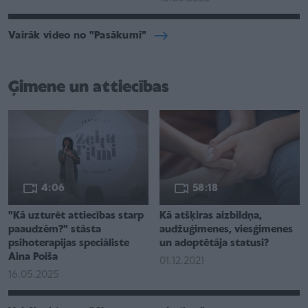
Vairāk video no "Pasākumi"
Ģimene un attiecības
4:06
58:18
"Kā uzturēt attiecības starp
Kā atšķiras aizbildņa,
paaudzēm?" stāsta
audžuģimenes, viesģimenes
psihoterapijas speciāliste
un adoptētāja statusi?
Aina Poiša
01.12.2021
16.05.2025