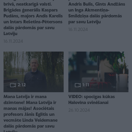
brīvā, neatkarīgā valstī.
Andris Bulis, Gints Andžāns
Brigādes ģenerālis Kaspars
un Inga Akmentiņa-
Pudāns, majors Andis Karelis
Smildziņa dalās pārdomās
un Intars Rešetins-Pētersons
par savu Latviju
dalās pārdomās par savu
16.11.2024
Latviju
16.11.2024
2:12
1:11
Mana Latvija ir mana
VIDEO: spocīgas kūkas
dzimtene! Mana Latvija ir
Halovīna svinēšanai
manas mājas! Asociētais
26.10.2024
profesors Jānis Eglītis un
vecmāte Linda Veidemane
dalās pārdomās par savu