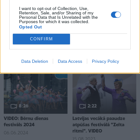
I want to opt-out of Collection, Use,
Retention, Sale, and/or Sharing of my
Personal Data that Is Unrelated with the
Purposes for which it was collected.
Opted Out
7:55
4:04
CONFIRM
VIDEO: Bērnu dienas
VIDEO: Latvijas vecākā
festivāls 2025
paaudze ballējas festivālā
"Zelta ritmi" 2024
02.06.2025
13.08.2024
Data Deletion
Data Access
Privacy Policy
8:26
2:22
VIDEO: Bērnu dienas
Latvijas vecākā paaudze
festivāls 2024
atpūšas festivālā "Zelta
ritmi". VIDEO
06.06.2024
15.08.2023