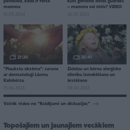
patiesība, kāda ir forša
kurš ģimenes lietās gudrāks
mamma
– mamma vai tētis? VIDEO
16.05.2024
26.07.2023
21:20
25:41
"Plaukstu ekzēma": saruna
Zīdaiņu un bērnu alerģisko
ar dermatoloģi Lāsmu
slimību izmeklēšana un
Kalnbērzu
ārstēšana
15.06.2023
09.06.2023
Vairāk video no "Raidījumi un diskusijas"
Topošajiem un jaunajiem vecākiem