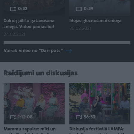
0:32
0:39
Cukurgailīšu gatavošana
Idejas gleznošanai sniegā
sniegā. Video pamācība!
25.02.2021
24.02.2021
Vairāk video no "Dari pats"
Raidījumi un diskusijas
1:12:08
56:53
Mammu sapulce: mīti un
Diskusija festivālā LAMPA: