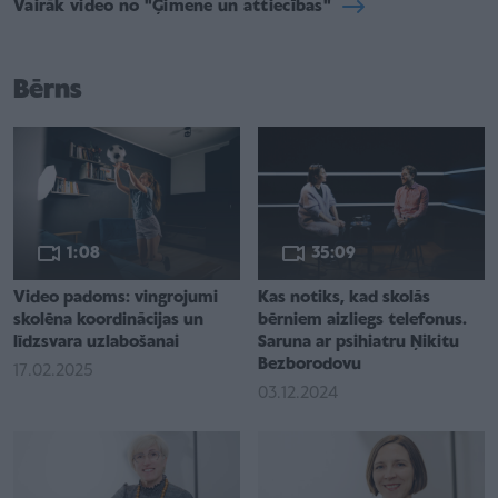
Vairāk video no "Ģimene un attiecības"
Bērns
1:08
35:09
Video padoms: vingrojumi
Kas notiks, kad skolās
skolēna koordinācijas un
bērniem aizliegs telefonus.
līdzsvara uzlabošanai
Saruna ar psihiatru Ņikitu
Bezborodovu
17.02.2025
03.12.2024