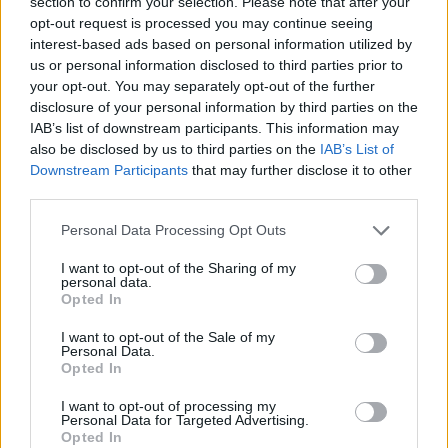
section to confirm your selection. Please note that after your
24.05.2024
opt-out request is processed you may continue seeing
interest-based ads based on personal information utilized by
us or personal information disclosed to third parties prior to
your opt-out. You may separately opt-out of the further
disclosure of your personal information by third parties on the
IAB’s list of downstream participants. This information may
also be disclosed by us to third parties on the
IAB’s List of
0:53
2:11
Downstream Participants
that may further disclose it to other
third parties.
Vai tētiem izdodas darba un
Kādi ir tēvu lielākie
ģimenes līdzsvars?
izaicinājumi, audzinot
Personal Data Processing Opt Outs
bērnus?
26.02.2021
26.02.2021
I want to opt-out of the Sharing of my
personal data.
Opted In
Vairāk video no "Tēta un mammas lomas"
I want to opt-out of the Sale of my
Personal Data.
Opted In
Pasākumi
I want to opt-out of processing my
Personal Data for Targeted Advertising.
Opted In