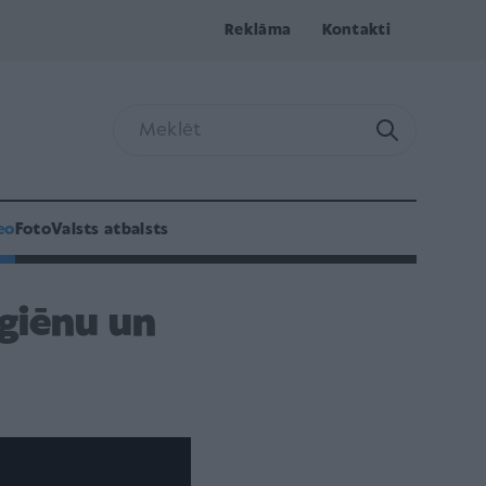
Reklāma
Kontakti
eo
Foto
Valsts atbalsts
giēnu un