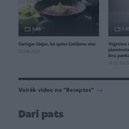
1:45
1:3
Garšīgas idejas, kā apēst Lieldienu olas
Veģetāru 
piemērotas
22.04.2025
lēcu pank
19.02.202
Vairāk video no "Receptes"
Dari pats