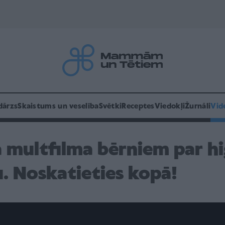
dārzs
Skaistums un veselība
Svētki
Receptes
Viedokļi
Žurnāli
Vid
a multfilma bērniem par hi
u. Noskatieties kopā!