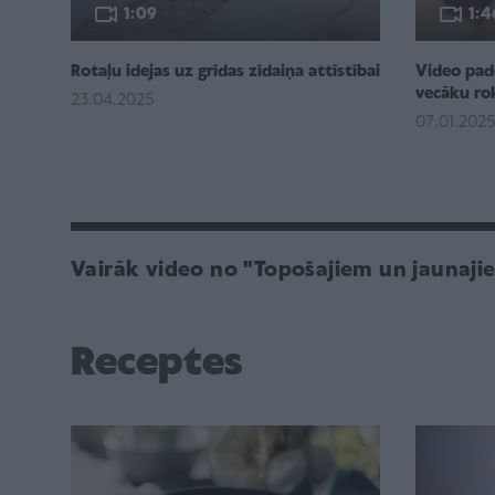
1:09
1:4
Rotaļu idejas uz grīdas zīdaiņa attīstībai
Video pad
vecāku r
23.04.2025
07.01.202
Vairāk video no "Topošajiem un jaunaj
Receptes