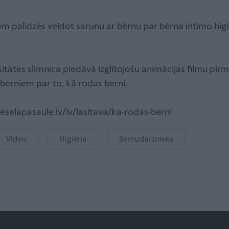
em palīdzēs veidot sarunu ar bērnu par bērna intīmo higi
sitātes slimnīca piedāvā izglītojošu animācijas filmu pir
ērniem par to, kā rodas bērni.
eselapasaule.lv/lv/lasitava/ka-rodas-berni
Video
Higiēna
Bērnudārznieks