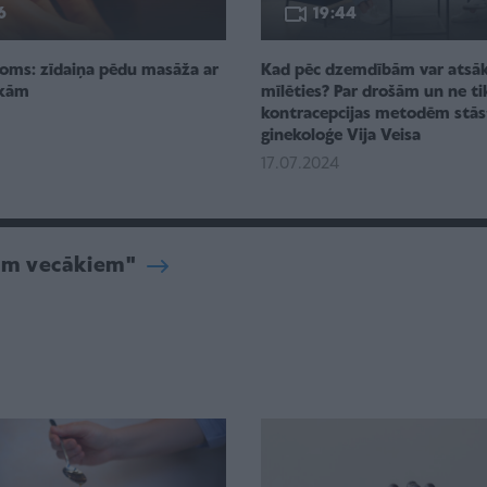
6
19:44
oms: zīdaiņa pēdu masāža ar
Kad pēc dzemdībām var atsā
okām
mīlēties? Par drošām un ne t
kontracepcijas metodēm stās
5
ginekoloģe Vija Veisa
17.07.2024
iem vecākiem"