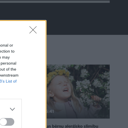
sonal or
ection to
ou may
 personal
out of the
 downstream
B’s List of
25:41
Zīdaiņu un bērnu alerģisko slimību