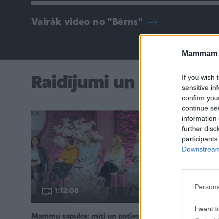
Vairāk video no "Bērns"
Mammam u
If you wish 
Raidījumi un diskusija
sensitive in
confirm you
continue se
information 
further disc
participants
Downstream 
Persona
1:12:08
56:
I want t
Mammu sapulce: mīti un patiesība,
Diskusija 