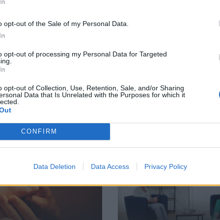
In
ietās gudrāks – mamma vai
dermatoloģi Lāsmu Kalnbērz
DEO
15.06.2023
o opt-out of the Sale of my Personal Data.
3
In
to opt-out of processing my Personal Data for Targeted
ing.
In
"
o opt-out of Collection, Use, Retention, Sale, and/or Sharing
ersonal Data that Is Unrelated with the Purposes for which it
lected.
Out
iem vecākiem
CONFIRM
Data Deletion
Data Access
Privacy Policy