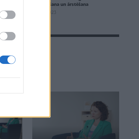
u
izmeklēšana un ārstēšana
09.06.2023