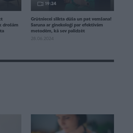
19:24
kt
Grūtniecei slikta dūša un pat vemšana!
ik drošām
Saruna ar ginekoloģi par efektīvām
ta
metodēm, kā sev palīdzēt
28.06.2024