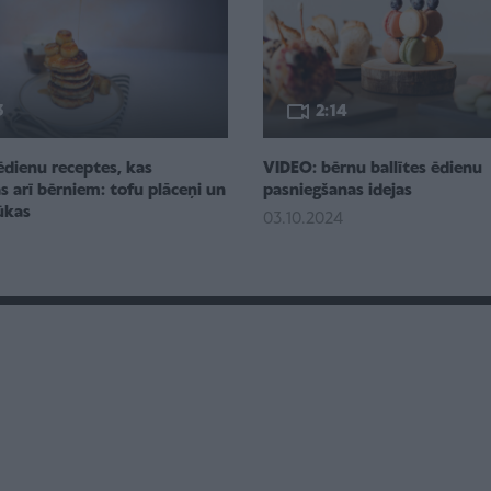
3
2:14
ēdienu receptes, kas
VIDEO: bērnu ballītes ēdienu
 arī bērniem: tofu plāceņi un
pasniegšanas idejas
ūkas
03.10.2024
5