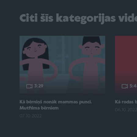
Citi šīs kategorijas vi
3:29
5:4
Kā bērniņš nonāk mammas puncī.
Kā rodas 
Mutfilma bērniem
06.10.202
07.10.2022