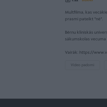
1:22
BĒRNS
Multfilma, kas vecāki
prasmi pateikt "nē".
Bērnu klīniskās univer
sākumskolas vecuma b
Vairāk: https://www.v
Video padomi