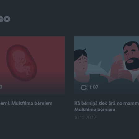
deo
3
1:07
bērni. Multfilma bērniem
Kā bērniņš tiek ārā no mam
Multfilma bērniem
2
10.10.2022