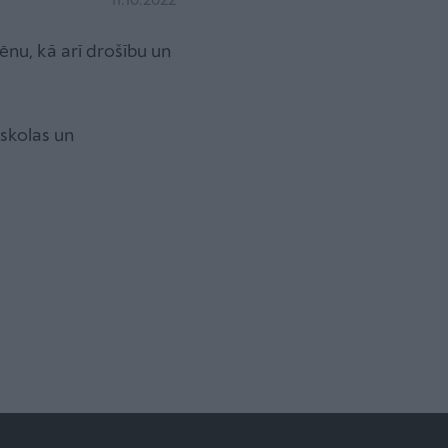
11.10.2022
ēnu, kā arī drošību un
mskolas un