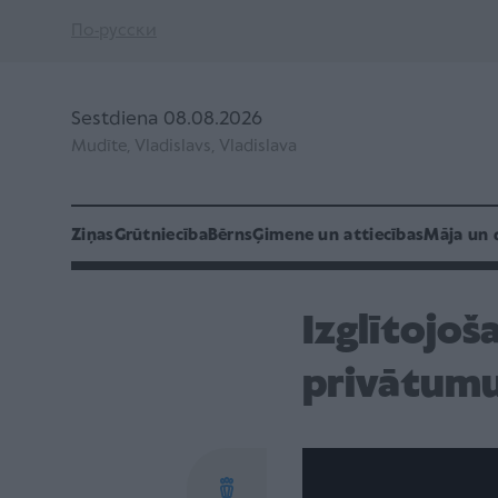
По-русски
Sestdiena 08.08.2026
Mudīte, Vladislavs, Vladislava
Ziņas
Grūtniecība
Bērns
Ģimene un attiecības
Māja un 
Izglītojoš
privātum