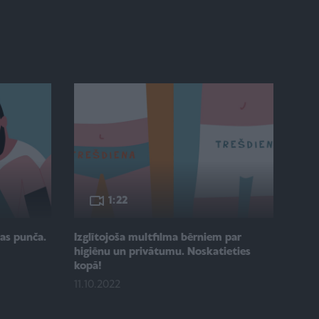
1:22
mas punča.
Izglītojoša multfilma bērniem par
higiēnu un privātumu. Noskatieties
kopā!
11.10.2022