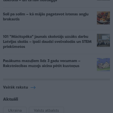
telefonā – un tā nav nostalģija
Soli pa solim – kā mājās pagatavot īstenas angļu
brokastis
101 "Mācītspēka" jaunais skolotājs uzsāks darbu
Latvijas skolās – īpaši daudzi svešvalodās un STEM
priekšmetos
Pasākums mazuļiem līdz 3 gadu vecumam –
Rakstniecības muzejs aicina pētīt kustoņus
Vairāk rakstu
Aktuāli
Ukraina
Valsts atbalsts