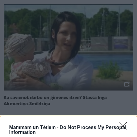
Kā savienot darbu un ģimenes dzīvi? Stāsta Inga
Akmentiņa-Smildziņa
Mammam un Tētiem -
Do Not Process My Personal
Information