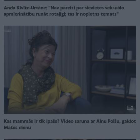
Anda Ķīvīte-Urtāne: "Nav pareizi par sievietes seksuālo
apmierinātību runāt rotaļīgi; tas ir nopietns temats"
Kas mammās ir tik īpašs? Video saruna ar Ainu Poišu, gaidot
Mātes dienu