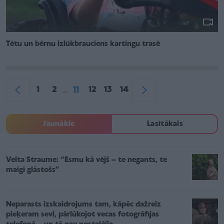
Tētu un bērnu izlūkbrauciens kartingu trasē
1
2
11
12
13
14
...
Jaunākie
Lasītākais
Velta Straume: “Esmu kā vējš – te negants, te
maigi glāstošs”
Neparasts izskaidrojums tam, kāpēc dažreiz
pieķeram sevi, pārlūkojot vecas fotogrāfijas