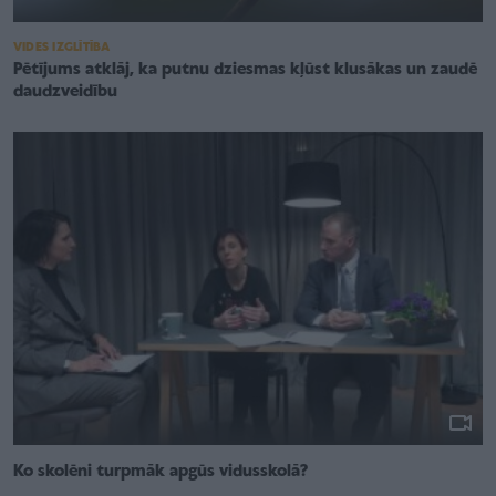
VIDES IZGLĪTĪBA
Pētījums atklāj, ka putnu dziesmas kļūst klusākas un zaudē
daudzveidību
Ko skolēni turpmāk apgūs vidusskolā?