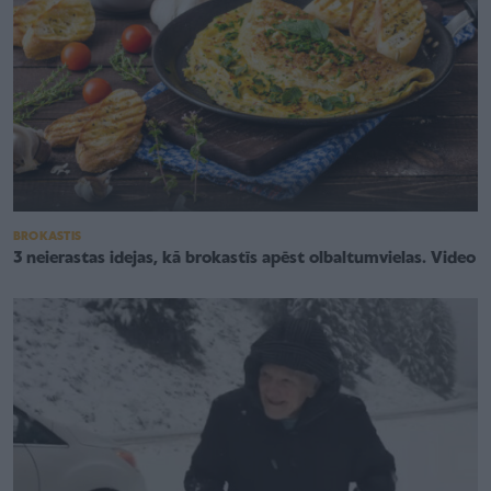
BROKASTIS
3 neierastas idejas, kā brokastīs apēst olbaltumvielas. Video