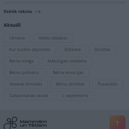
Vairāk rakstu
Aktuāli
Ukraina
Valsts atbalsts
Kur šodien atpūsties
Zīdīšana
Drošība
Bērna miegs
Mākslīgais intelekts
Bērnu psihiatrs
Bērna emocijas
Vasaras brīvlaiks
Bērnu drošība
Pusaudzis
Gatavošanās skolai
1. septembris