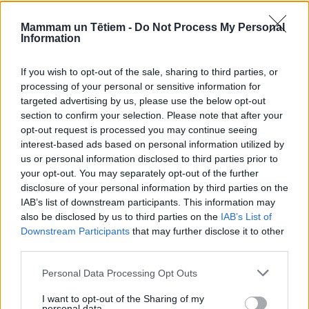
Mammam un Tētiem -
Do Not Process My Personal
Information
If you wish to opt-out of the sale, sharing to third parties, or
processing of your personal or sensitive information for
targeted advertising by us, please use the below opt-out
section to confirm your selection. Please note that after your
opt-out request is processed you may continue seeing
interest-based ads based on personal information utilized by
us or personal information disclosed to third parties prior to
your opt-out. You may separately opt-out of the further
disclosure of your personal information by third parties on the
IAB’s list of downstream participants. This information may
also be disclosed by us to third parties on the
IAB’s List of
MĀJOKLIS
Downstream Participants
that may further disclose it to other
Praktiski ieteikumi, kā pasargāt velosipēdu no zagļiem
third parties.
Personal Data Processing Opt Outs
Jaunākie
Lasītākais
I want to opt-out of the Sharing of my
personal data.