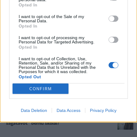
Opted In
Stājies spēkā cietumsods krimināllietā par mātes
un bērna nāvi mājdzemdībās
I want to opt-out of the Sale of my
Personal Data.
Opted In
Kristīne Beitika: “Lielākā cīņa nekad nav bijusi ar
I want to opt-out of processing my
Personal Data for Targeted Advertising.
zaudēto svaru, bet gan ar sevi.”
Opted In
I want to opt-out of Collection, Use,
Retention, Sale, and/or Sharing of my
Nepilngadīga pie altāra. Arī pērn Latvijā fiksēts ne
Personal Data that Is Unrelated with the
viens vien šāds gadījums
Purposes for which it was collected.
Opted Out
CONFIRM
Mitrs un vēss kaķa deguns – vai tiešām veselības
pazīme?
Data Deletion
Data Access
Privacy Policy
Kāpēc nevajadzētu par katru cenu censties
“sagatavot” bērnu skolai?