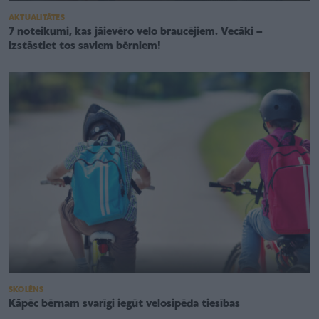
AKTUALITĀTES
7 noteikumi, kas jāievēro velo braucējiem. Vecāki –
izstāstiet tos saviem bērniem!
SKOLĒNS
Kāpēc bērnam svarīgi iegūt velosipēda tiesības