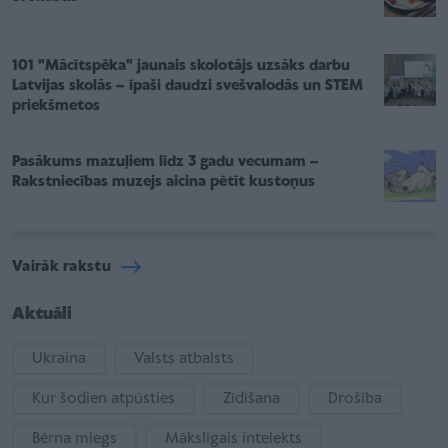
101 "Mācītspēka" jaunais skolotājs uzsāks darbu
Latvijas skolās – īpaši daudzi svešvalodās un STEM
priekšmetos
Pasākums mazuļiem līdz 3 gadu vecumam –
Rakstniecības muzejs aicina pētīt kustoņus
Vairāk rakstu
Aktuāli
Ukraina
Valsts atbalsts
Kur šodien atpūsties
Zīdīšana
Drošība
Bērna miegs
Mākslīgais intelekts