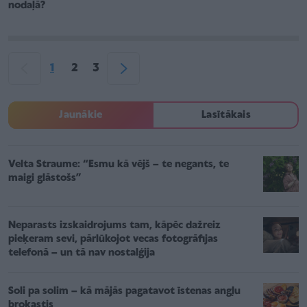
nodaļā?
1
2
3
Jaunākie
Lasītākais
Velta Straume: “Esmu kā vējš – te negants, te
maigi glāstošs”
Neparasts izskaidrojums tam, kāpēc dažreiz
pieķeram sevi, pārlūkojot vecas fotogrāfijas
telefonā – un tā nav nostalģija
Soli pa solim – kā mājās pagatavot īstenas angļu
brokastis