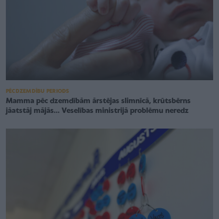
PĒCDZEMDĪBU PERIODS
Mamma pēc dzemdībām ārstējas slimnīcā, krūtsbērns
jāatstāj mājās... Veselības ministrijā problēmu neredz