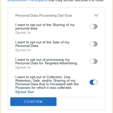
Downstream Participants
that may further disclose it to other
third parties.
Personal Data Processing Opt Outs
I want to opt-out of the Sharing of my
personal data.
Opted In
I want to opt-out of the Sale of my
Personal Data.
Opted In
I want to opt-out of processing my
Personal Data for Targeted Advertising.
Opted In
ĢIMENES VEIDOŠANA
I want to opt-out of Collection, Use,
Retention, Sale, and/or Sharing of my
"Topošo vecāku skolu" labprāt apmeklē ne tikai topošās
Personal Data that Is Unrelated with the
māmiņas; nodarbības ir BEZ MAKSAS
Purposes for which it was collected.
Opted Out
CONFIRM