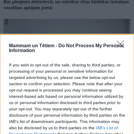
Būs pieejami dežūrārsti, un vairākas citas būtiskas izmaiņas
veselības aprūpes jomā
Mammam un Tētiem -
Do Not Process My Personal
Information
If you wish to opt-out of the sale, sharing to third parties, or
processing of your personal or sensitive information for
targeted advertising by us, please use the below opt-out
section to confirm your selection. Please note that after your
opt-out request is processed you may continue seeing
interest-based ads based on personal information utilized by
us or personal information disclosed to third parties prior to
your opt-out. You may separately opt-out of the further
SLIMĪBU APRAKSTI
disclosure of your personal information by third parties on the
Kas notiks ar paliatīvās aprūpes saņēmējiem mājās, ja
IAB’s list of downstream participants. This information may
dzīvildze pārsniegs 180 dienas? Skaidro NVD
also be disclosed by us to third parties on the
IAB’s List of