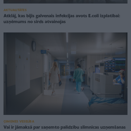
AKTUALITĀTES
Atklāj, kas bijis galvenais infekcijas avots E.coli izplatībai:
uzņēmums no sirds atvainojas
ĢIMENES VESELĪBA
Vai ir jāmaksā par saņemto palīdzību slimnīcas uzņemšanas