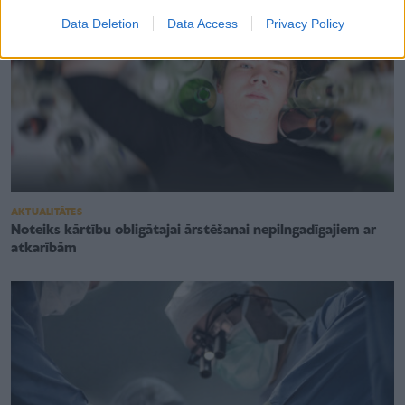
Data Deletion
Data Access
Privacy Policy
AKTUALITĀTES
Noteiks kārtību obligātajai ārstēšanai nepilngadīgajiem ar
atkarībām