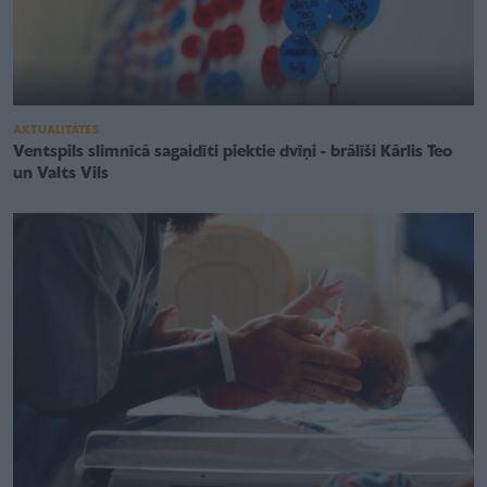
AKTUALITĀTES
Ventspils slimnīcā sagaidīti piektie dvīņi - brālīši Kārlis Teo
un Valts Vils