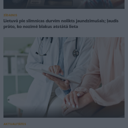
ZĪDAINIS
Lietuvā pie slimnīcas durvīm nolikts jaundzimušais; ļaudis
prāto, ko nozīmē blakus atstātā lieta
AKTUALITĀTES