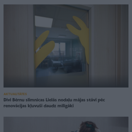
AKTUALITĀTES
Divi Bērnu slimnīcas Lielās nodaļu mājas stāvi pēc
renovācijas kļuvuši daudz mīlīgāki