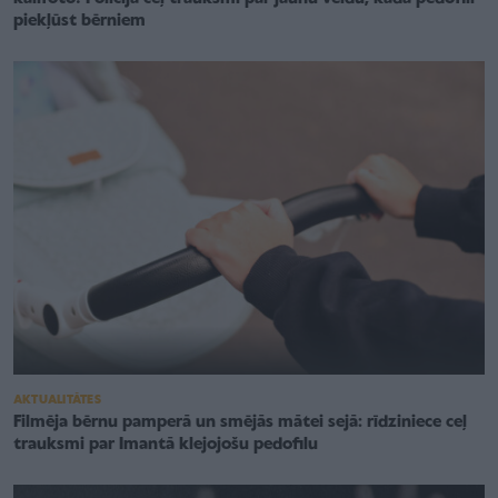
piekļūst bērniem
AKTUALITĀTES
Filmēja bērnu pamperā un smējās mātei sejā: rīdziniece ceļ
trauksmi par Imantā klejojošu pedofilu