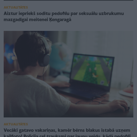
AKTUALITĀTES
Aiztur iepriekš sodītu pedofilu par seksuālu uzbrukumu
mazgadīgai meitenei Ķengaragā
AKTUALITĀTES
Vecāki gatavo vakariņas, kamēr bērns blakus istabā uzņem
kailfoto! Policija ceļ trauksmi par jaunu veidu, kādā pedofili