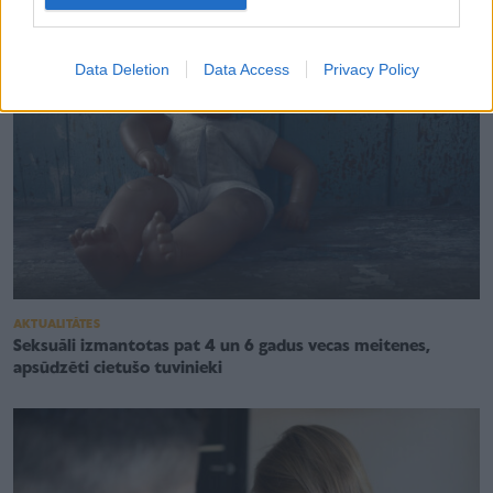
Data Deletion
Data Access
Privacy Policy
AKTUALITĀTES
Seksuāli izmantotas pat 4 un 6 gadus vecas meitenes,
apsūdzēti cietušo tuvinieki