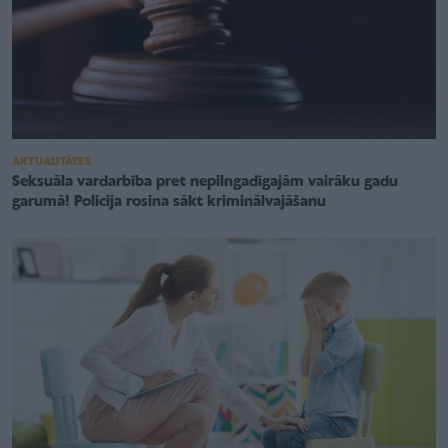
AKTUALITĀTES
Seksuāla vardarbība pret nepilngadīgajām vairāku gadu
garumā! Policija rosina sākt kriminālvajāšanu