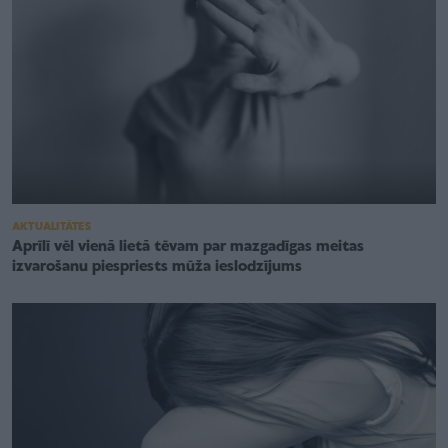
AKTUALITĀTES
Aprīlī vēl vienā lietā tēvam par mazgadīgas meitas
izvarošanu piespriests mūža ieslodzījums