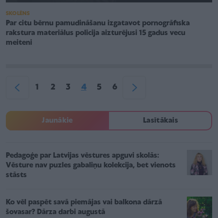
SKOLĒNS
Par citu bērnu pamudināšanu izgatavot pornogrāfiska
rakstura materiālus policija aizturējusi 15 gadus vecu
meiteni
1
2
3
4
5
6
Jaunākie
Lasītākais
Pedagoģe par Latvijas vēstures apguvi skolās:
Vēsture nav puzles gabaliņu kolekcija, bet vienots
stāsts
Ko vēl paspēt savā piemājas vai balkona dārzā
šovasar? Dārza darbi augustā