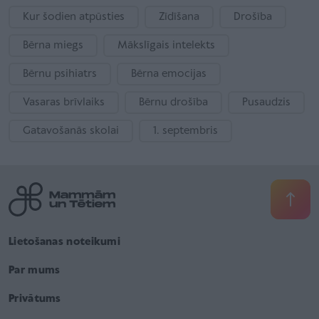
Kur šodien atpūsties
Zīdīšana
Drošība
Bērna miegs
Mākslīgais intelekts
Bērnu psihiatrs
Bērna emocijas
Vasaras brīvlaiks
Bērnu drošība
Pusaudzis
Gatavošanās skolai
1. septembris
Lietošanas noteikumi
Par mums
Privātums