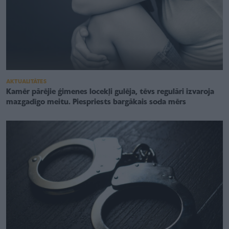
AKTUALITĀTES
Kamēr pārējie ģimenes locekļi gulēja, tēvs regulāri izvaroja
mazgadīgo meitu. Piespriests bargākais soda mērs