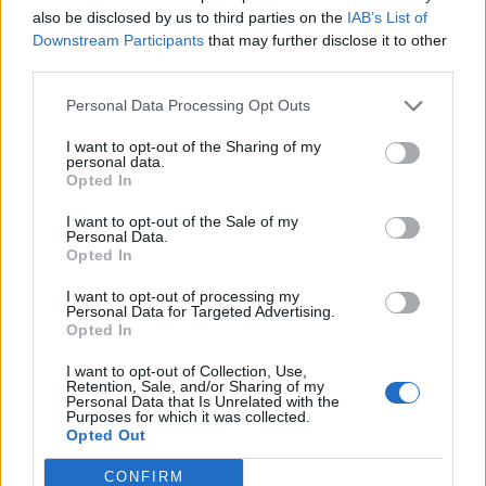
Pabeigta izmeklēšana dzimumnoziegumos apsūdzētā
also be disclosed by us to third parties on the
IAB’s List of
volejbola trenera lietā
Downstream Participants
that may further disclose it to other
third parties.
Personal Data Processing Opt Outs
I want to opt-out of the Sharing of my
personal data.
Opted In
I want to opt-out of the Sale of my
Personal Data.
Opted In
I want to opt-out of processing my
Personal Data for Targeted Advertising.
Opted In
I want to opt-out of Collection, Use,
Retention, Sale, and/or Sharing of my
AKTUALITĀTES
Personal Data that Is Unrelated with the
Sākas Uzticības tālruņa akcija "Pārtrauc klusēšanu"
Purposes for which it was collected.
Opted Out
seksuālās vardarbības mazināšanai
CONFIRM