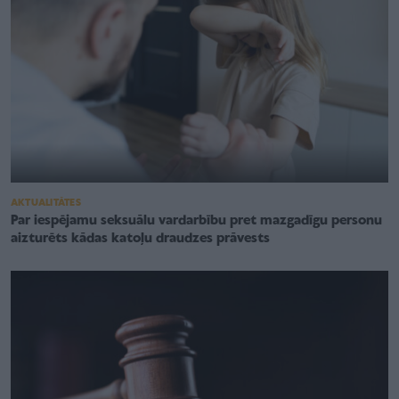
AKTUALITĀTES
Par iespējamu seksuālu vardarbību pret mazgadīgu personu
aizturēts kādas katoļu draudzes prāvests