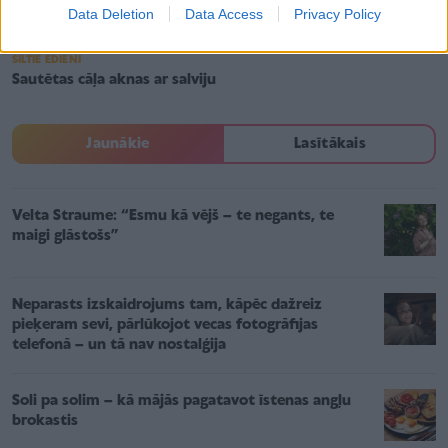
Data Deletion
Data Access
Privacy Policy
SILTIE ĒDIENI
Sautētas cāļa aknas ar salviju
Jaunākie
Lasītākais
Velta Straume: “Esmu kā vējš – te negants, te
maigi glāstošs”
Neparasts izskaidrojums tam, kāpēc dažreiz
pieķeram sevi, pārlūkojot vecas fotogrāfijas
telefonā – un tā nav nostalģija
Soli pa solim – kā mājās pagatavot īstenas angļu
brokastis