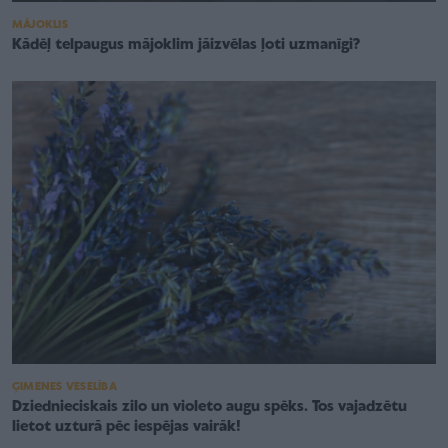
MĀJOKLIS
Kādēļ telpaugus mājoklim jāizvēlas ļoti uzmanīgi?
ĢIMENES VESELĪBA
Dziednieciskais zilo un violeto augu spēks. Tos vajadzētu
lietot uzturā pēc iespējas vairāk!