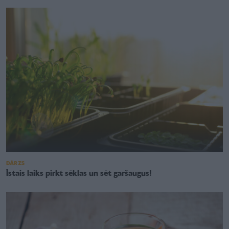
DĀRZS
Īstais laiks pirkt sēklas un sēt garšaugus!