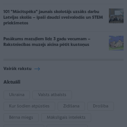
101 "Mācītspēka" jaunais skolotājs uzsāks darbu
Latvijas skolās – īpaši daudzi svešvalodās un STEM
priekšmetos
Pasākums mazuļiem līdz 3 gadu vecumam –
Rakstniecības muzejs aicina pētīt kustoņus
Vairāk rakstu
Aktuāli
Ukraina
Valsts atbalsts
Kur šodien atpūsties
Zīdīšana
Drošība
Bērna miegs
Mākslīgais intelekts