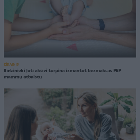
ZĪDAINIS
Rīdzinieki ļoti aktīvi turpina izmantot bezmaksas PEP
mammu atbalstu