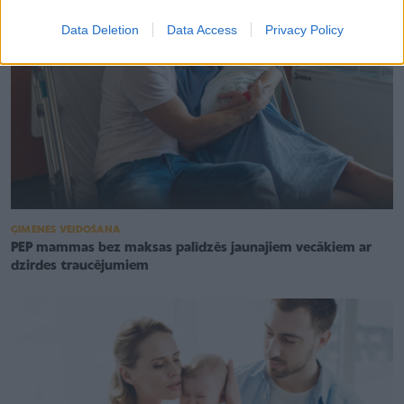
Data Deletion
Data Access
Privacy Policy
ĢIMENES VEIDOŠANA
PEP mammas bez maksas palīdzēs jaunajiem vecākiem ar
dzirdes traucējumiem