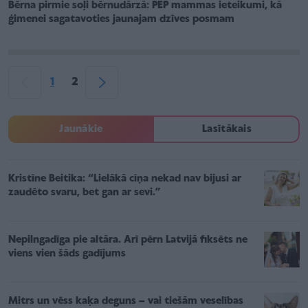
Bērna pirmie soļi bērnudārzā: PEP mammas ieteikumi, kā
ģimenei sagatavoties jaunajam dzīves posmam
1
2
Jaunākie
Lasītākais
Kristīne Beitika: “Lielākā cīņa nekad nav bijusi ar
zaudēto svaru, bet gan ar sevi.”
Nepilngadīga pie altāra. Arī pērn Latvijā fiksēts ne
viens vien šāds gadījums
Mitrs un vēss kaķa deguns – vai tiešām veselības