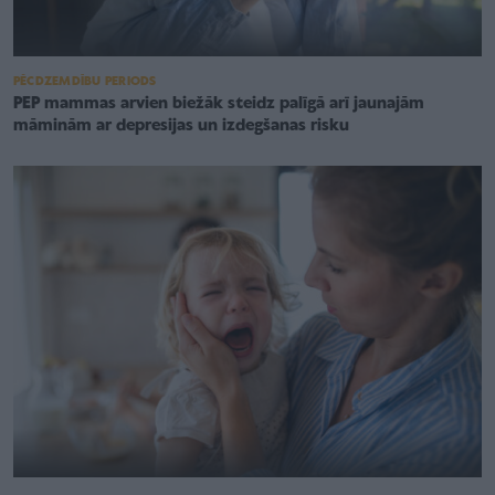
PĒCDZEMDĪBU PERIODS
PEP mammas arvien biežāk steidz palīgā arī jaunajām
māminām ar depresijas un izdegšanas risku