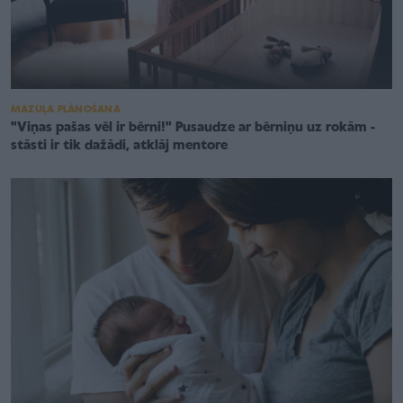
MAZUĻA PLĀNOŠANA
"Viņas pašas vēl ir bērni!" Pusaudze ar bērniņu uz rokām -
stāsti ir tik dažādi, atklāj mentore