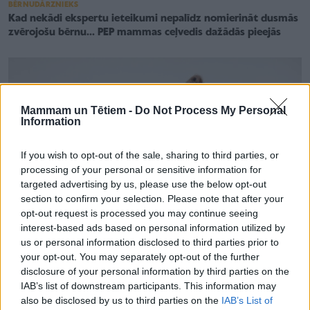
BĒRNUDĀRZNIEKS
Kad nekādi ekspertu ieteikumi nepalīdz nomierināt dusmās
zvērojošu bērnu... PEP mammas ceļvedis dažādās pieejās
Mammam un Tētiem -
Do Not Process My Personal
Information
If you wish to opt-out of the sale, sharing to third parties, or
processing of your personal or sensitive information for
targeted advertising by us, please use the below opt-out
section to confirm your selection. Please note that after your
opt-out request is processed you may continue seeing
interest-based ads based on personal information utilized by
us or personal information disclosed to third parties prior to
your opt-out. You may separately opt-out of the further
ĢIMENES VEIDOŠANA
disclosure of your personal information by third parties on the
Jauno rīdzinieku vecāki var saņemt bezmaksas PEP mammu
IAB’s list of downstream participants. This information may
palīdzību
also be disclosed by us to third parties on the
IAB’s List of