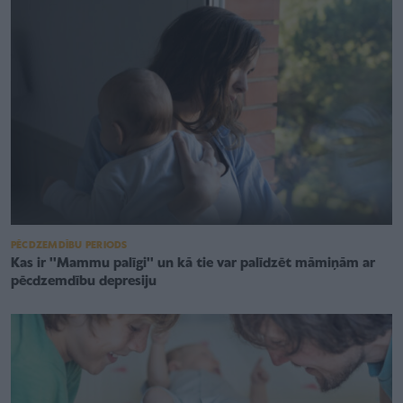
PĒCDZEMDĪBU PERIODS
Kas ir ''Mammu palīgi'' un kā tie var palīdzēt māmiņām ar
pēcdzemdību depresiju