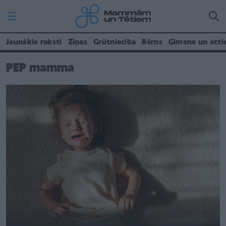
Jaunākie raksti
Ziņas
Grūtniecība
Bērns
Ģimene un atti
PEP mamma