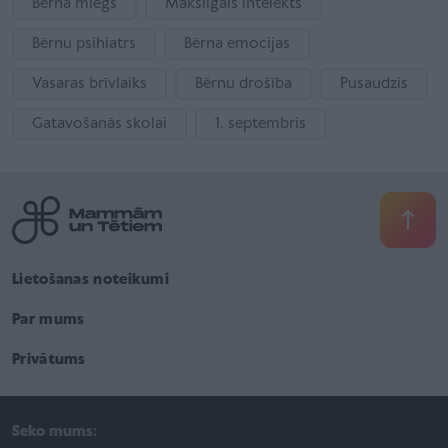
Bērna miegs
Mākslīgais intelekts
Bērnu psihiatrs
Bērna emocijas
Vasaras brīvlaiks
Bērnu drošība
Pusaudzis
Gatavošanās skolai
1. septembris
Lietošanas noteikumi
Par mums
Privātums
Seko mums: