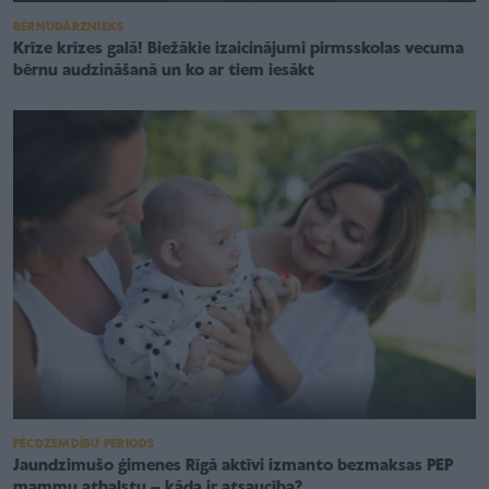
BĒRNUDĀRZNIEKS
Krīze krīzes galā! Biežākie izaicinājumi pirmsskolas vecuma
bērnu audzināšanā un ko ar tiem iesākt
PĒCDZEMDĪBU PERIODS
Jaundzimušo ģimenes Rīgā aktīvi izmanto bezmaksas PEP
mammu atbalstu – kāda ir atsaucība?