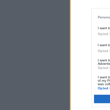
Persona
I want t
Opted 
I want t
Opted 
I want 
Advertis
Opted 
I want t
of my P
was col
Opted 