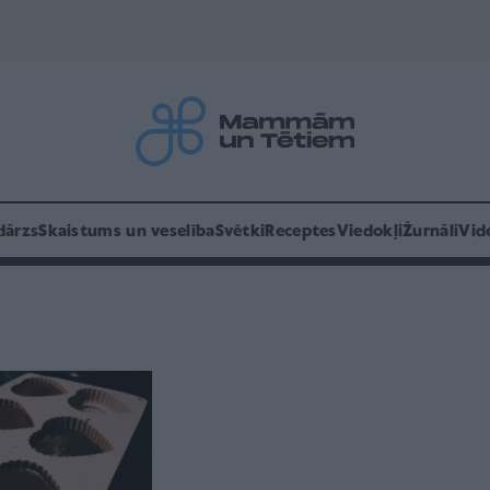
dārzs
Skaistums un veselība
Svētki
Receptes
Viedokļi
Žurnāli
Vid