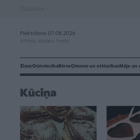
По-русски
Piektdiena 07.08.2026
Alfrēds, Madars, Fredis
Ziņas
Grūtniecība
Bērns
Ģimene un attiecības
Māja un 
Kūciņa