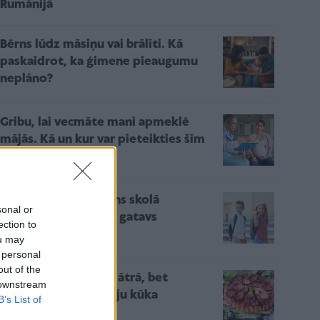
Rumānijā
Bērns lūdz māsiņu vai brālīti. Kā
paskaidrot, ka ģimene pieaugumu
neplāno?
Gribu, lai vecmāte mani apmeklē
mājās. Kā un kur var pieteikties šīm
bezmaksas vizītēm?
5 svarīgi soļi, lai bērns skolā
sonal or
atgrieztos vesels un gatavs
ection to
mācībām
ou may
 personal
out of the
Augustam piestāv – ātrā, bet
 downstream
eleganti gardā plūmju kūka
B’s List of