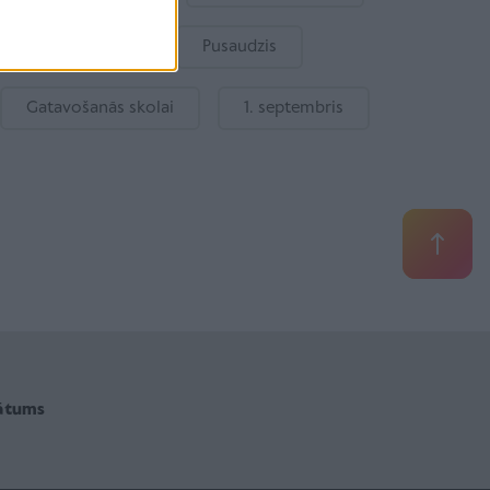
Bērnu drošība
Pusaudzis
Gatavošanās skolai
1. septembris
vātums