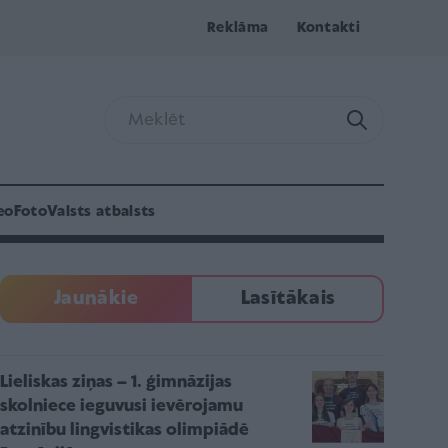
Reklāma
Kontakti
eo
Foto
Valsts atbalsts
Jaunākie
Lasītākais
Lieliskas ziņas – 1. ģimnāzijas
skolniece ieguvusi ievērojamu
atzinību lingvistikas olimpiādē