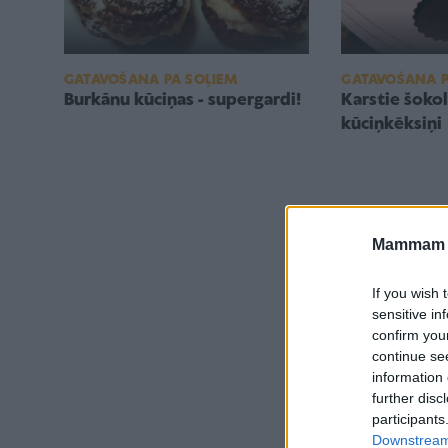
GATAVOŠANA PA SOĻIEM
GATAVOŠANA P
Burkānu kūciņas - supergardi!
Karstie šoko
kūciņkēksiņi
Mammam u
If you wish 
sensitive in
confirm you
continue se
information 
further disc
participants
Downstream 