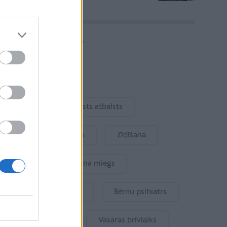
Vairāk rakstu
Aktuāli
Ukraina
Valsts atbalsts
Kur šodien atpūsties
Zīdīšana
Drošība
Bērna miegs
Mākslīgais intelekts
Bērnu psihiatrs
Bērna emocijas
Vasaras brīvlaiks