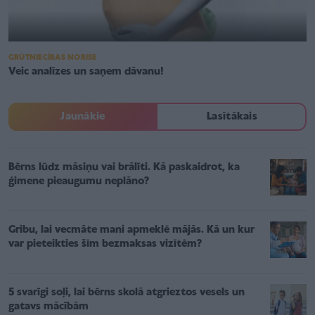
GRŪTNIECĪBAS NORISE
Veic analīzes un saņem dāvanu!
Jaunākie
Lasītākais
Bērns lūdz māsiņu vai brālīti. Kā paskaidrot, ka
ģimene pieaugumu neplāno?
Gribu, lai vecmāte mani apmeklē mājās. Kā un kur
var pieteikties šīm bezmaksas vizītēm?
5 svarīgi soļi, lai bērns skolā atgrieztos vesels un
gatavs mācībām