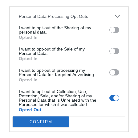
AKTUALITĀTES
third parties.
Vēzis, izvarošana, pēcdzemdību depresija – 15 gadu laikā
glābējsilītēs atstāts 61 bērns! Iemesli sirdi plosoši
Personal Data Processing Opt Outs
I want to opt-out of the Sharing of my
personal data.
Opted In
I want to opt-out of the Sale of my
Personal Data.
Opted In
I want to opt-out of processing my
Personal Data for Targeted Advertising.
Opted In
I want to opt-out of Collection, Use,
Retention, Sale, and/or Sharing of my
Personal Data that Is Unrelated with the
Purposes for which it was collected.
Opted Out
AKTUALITĀTES
CONFIRM
Dzemdību namā beigušās valsts apmaksātās vakcīnas pret
gripu