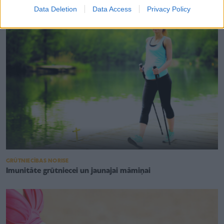
Data Deletion
Data Access
Privacy Policy
GRŪTNIECĪBAS NORISE
Imunitāte grūtniecei un jaunajai māmiņai