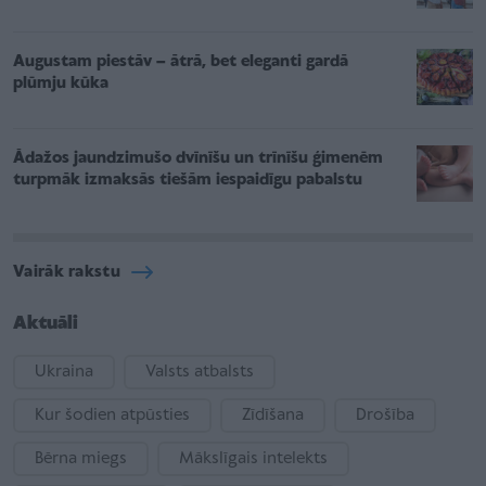
Augustam piestāv – ātrā, bet eleganti gardā
plūmju kūka
Ādažos jaundzimušo dvīnīšu un trīnīšu ģimenēm
turpmāk izmaksās tiešām iespaidīgu pabalstu
Vairāk rakstu
Aktuāli
Ukraina
Valsts atbalsts
Kur šodien atpūsties
Zīdīšana
Drošība
Bērna miegs
Mākslīgais intelekts