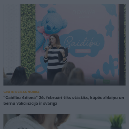
GRŪTNIECĪBAS NORISE
"Gaidību 4dienā" 26. februārī tiks stāstīts, kāpēc zīdaiņu un
bērnu vakcinācija ir svarīga