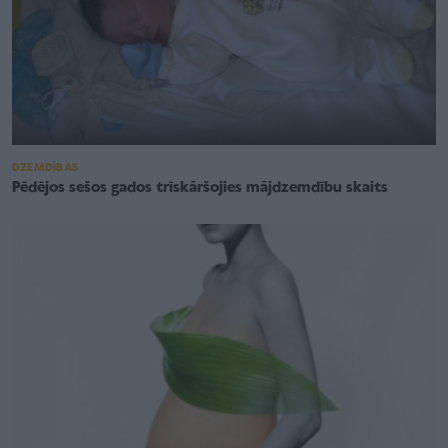
DZEMDĪBAS
Pēdējos sešos gados trīskāršojies mājdzemdību skaits