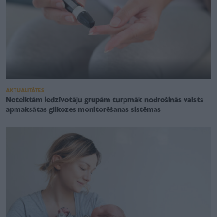
AKTUALITĀTES
Noteiktām iedzīvotāju grupām turpmāk nodrošinās valsts
apmaksātas glikozes monitorēšanas sistēmas