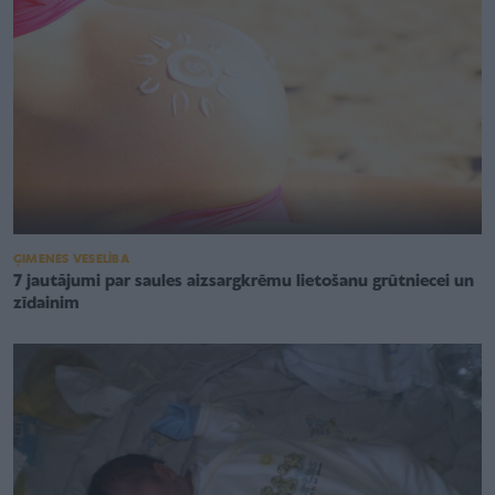
ĢIMENES VESELĪBA
7 jautājumi par saules aizsargkrēmu lietošanu grūtniecei un
zīdainim