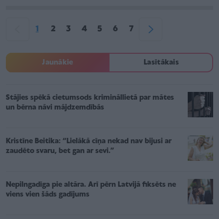
1
2
3
4
5
6
7
Jaunākie
Lasītākais
Stājies spēkā cietumsods krimināllietā par mātes
un bērna nāvi mājdzemdībās
Kristīne Beitika: “Lielākā cīņa nekad nav bijusi ar
zaudēto svaru, bet gan ar sevi.”
Nepilngadīga pie altāra. Arī pērn Latvijā fiksēts ne
viens vien šāds gadījums