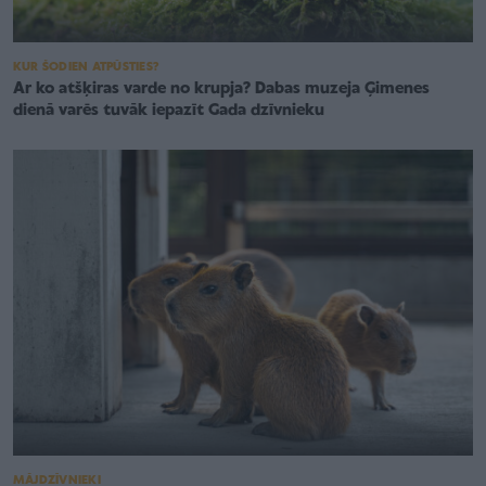
KUR ŠODIEN ATPŪSTIES?
Ar ko atšķiras varde no krupja? Dabas muzeja Ģimenes
dienā varēs tuvāk iepazīt Gada dzīvnieku
MĀJDZĪVNIEKI