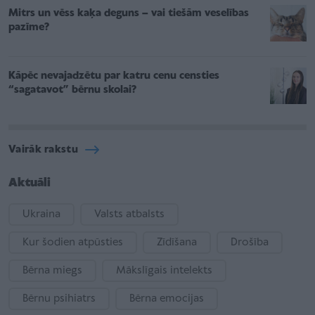
Mitrs un vēss kaķa deguns – vai tiešām veselības
pazīme?
Kāpēc nevajadzētu par katru cenu censties
“sagatavot” bērnu skolai?
Vairāk rakstu
Aktuāli
Ukraina
Valsts atbalsts
Kur šodien atpūsties
Zīdīšana
Drošība
Bērna miegs
Mākslīgais intelekts
Bērnu psihiatrs
Bērna emocijas