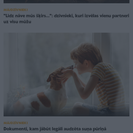
MĀJDZĪVNIEKI
"Līdz nāve mūs šķirs...": dzīvnieki, kuri izvēlas vienu partneri
uz visu mūžu
MĀJDZĪVNIEKI
Dokumenti, kam jābūt legāli audzēta suņa pūriņā