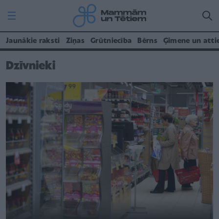
Jaunākie raksti
Ziņas
Grūtniecība
Bērns
Ģimene un atti
Dzīvnieki