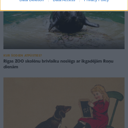
KUR ŠODIEN ATPŪSTIES?
Rīgas ZOO skolēnu brīvlaiku noslēgs ar ikgadējām Roņu
dienām