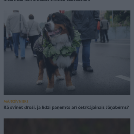
MĀJDZĪVNIEKI
Kā svinēt droši, ja līdzi paņemts arī četrkājainais Jāņabērns?