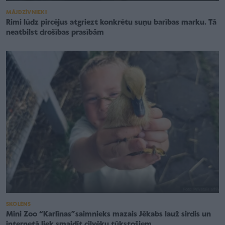
MĀJDZĪVNIEKI
Rimi lūdz pircējus atgriezt konkrētu suņu barības marku. Tā
neatbilst drošības prasībām
SKOLĒNS
Mini Zoo “Karlīnas”saimnieks mazais Jēkabs lauž sirdis un
internetā liek smaidīt cilvēku tūkstošiem