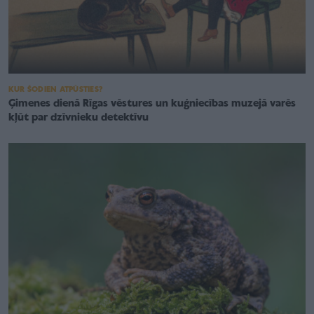
KUR ŠODIEN ATPŪSTIES?
Ģimenes dienā Rīgas vēstures un kuģniecības muzejā varēs
kļūt par dzīvnieku detektīvu