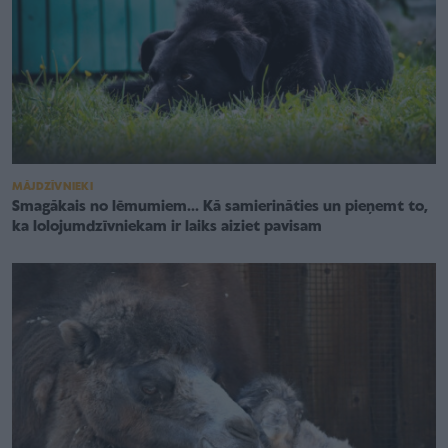
MĀJDZĪVNIEKI
Smagākais no lēmumiem... Kā samierināties un pieņemt to,
ka lolojumdzīvniekam ir laiks aiziet pavisam