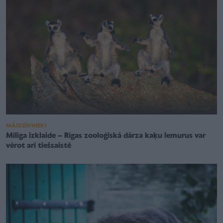
MĀJDZĪVNIEKI
Mīlīga izklaide – Rīgas zooloģiskā dārza kaķu lemurus var
vērot arī tiešsaistē