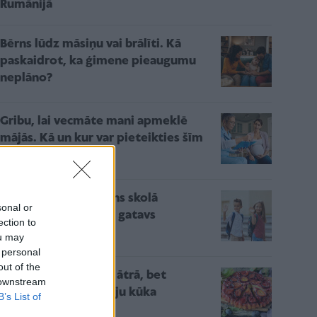
Rumānijā
Bērns lūdz māsiņu vai brālīti. Kā
paskaidrot, ka ģimene pieaugumu
neplāno?
Gribu, lai vecmāte mani apmeklē
mājās. Kā un kur var pieteikties šīm
bezmaksas vizītēm?
5 svarīgi soļi, lai bērns skolā
sonal or
atgrieztos vesels un gatavs
ection to
mācībām
ou may
 personal
out of the
Augustam piestāv – ātrā, bet
 downstream
eleganti gardā plūmju kūka
B’s List of