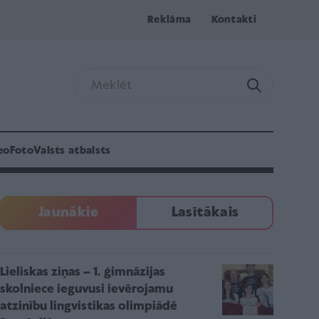
Reklāma
Kontakti
eo
Foto
Valsts atbalsts
Jaunākie
Lasītākais
Lieliskas ziņas – 1. ģimnāzijas
skolniece ieguvusi ievērojamu
atzinību lingvistikas olimpiādē