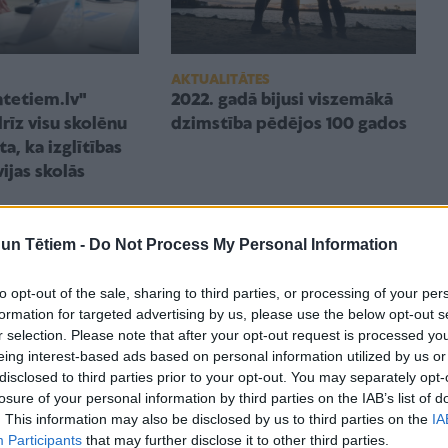
AKTUALITĀTES
etiem.lv"
2022. gadā bijusi viszemākā
rīz visu skolēnu
dzimstība pēdējos 100 gados
a, ka izglītības
vijas skolās
n Tētiem -
Do Not Process My Personal Information
to opt-out of the sale, sharing to third parties, or processing of your per
formation for targeted advertising by us, please use the below opt-out s
r selection. Please note that after your opt-out request is processed y
eing interest-based ads based on personal information utilized by us or
disclosed to third parties prior to your opt-out. You may separately opt-
losure of your personal information by third parties on the IAB’s list of
. This information may also be disclosed by us to third parties on the
IA
Participants
that may further disclose it to other third parties.