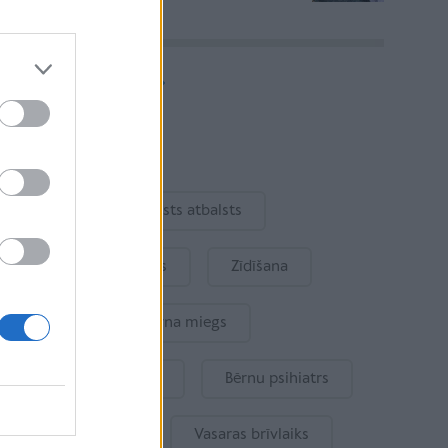
Vairāk rakstu
Aktuāli
Ukraina
Valsts atbalsts
Kur šodien atpūsties
Zīdīšana
Drošība
Bērna miegs
Mākslīgais intelekts
Bērnu psihiatrs
Bērna emocijas
Vasaras brīvlaiks