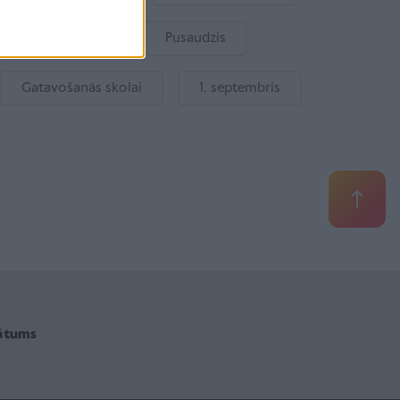
Bērnu drošība
Pusaudzis
Gatavošanās skolai
1. septembris
vātums