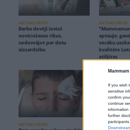
AKTUALITĀTES
AKTUALITĀTES
"Mammamunt
Darba devēji ievieš
aptauja: gand
novērošanas rīkus,
vecāku uzskat
nedomājot par datu
kvalitāte Lat
aizsardzību
atšķiras
Mammam u
If you wish 
sensitive in
confirm you
continue se
information 
further disc
participants
AKTUALITĀTES
AKTUALITĀTES
Downstream 