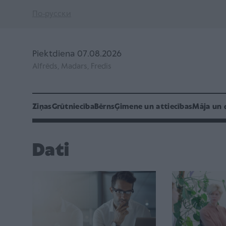
По-русски
Piektdiena 07.08.2026
Alfrēds, Madars, Fredis
Ziņas
Grūtniecība
Bērns
Ģimene un attiecības
Māja un 
Dati