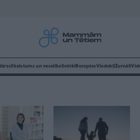
dārzs
Skaistums un veselība
Svētki
Receptes
Viedokļi
Žurnāli
Vid