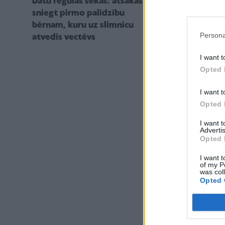
Datu regulas sekas: atsakās
Datus par ve
sniegt pirmo palīdzību
glabāt īpašā
bērnam, kuru uz slimnīcu
Persona
atvedis vectēvs
I want t
Opted 
I want t
Opted 
I want 
Advertis
Opted 
I want t
of my P
was col
Opted 