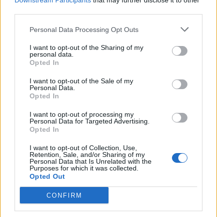
Downstream Participants
that may further disclose it to other
third parties.
Personal Data Processing Opt Outs
I want to opt-out of the Sharing of my
personal data.
Opted In
I want to opt-out of the Sale of my
Personal Data.
Opted In
I want to opt-out of processing my
Personal Data for Targeted Advertising.
Opted In
I want to opt-out of Collection, Use,
Retention, Sale, and/or Sharing of my
AKTUALITĀTES
Personal Data that Is Unrelated with the
Līdz 30. aprīlim vecāki var bez maksas apdrošināt bērnus
Purposes for which it was collected.
nelaimes gadījumiem vasarā
Opted Out
CONFIRM