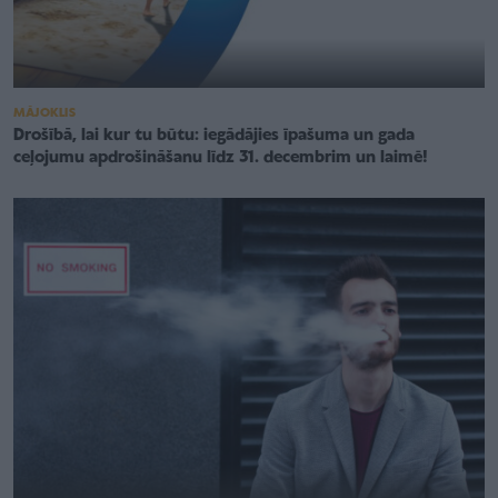
MĀJOKLIS
Drošībā, lai kur tu būtu: iegādājies īpašuma un gada
ceļojumu apdrošināšanu līdz 31. decembrim un laimē!