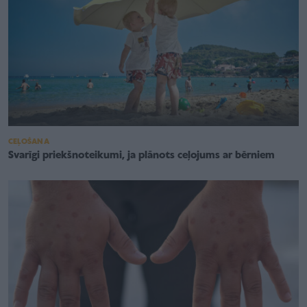
CEĻOŠANA
Svarīgi priekšnoteikumi, ja plānots ceļojums ar bērniem