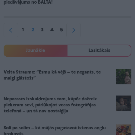
piedāvājums no BALTA!
1
2
3
4
5
Jaunākie
Lasītākais
Velta Straume: “Esmu kā vējš – te negants, te
maigi glāstošs”
Neparasts izskaidrojums tam, kāpēc dažreiz
pieķeram sevi, pārlūkojot vecas fotogrāfijas
telefonā – un tā nav nostalģija
Soli pa solim – kā mājās pagatavot īstenas angļu
brokastis