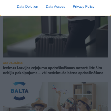
Data Deletion
Data Access
Privacy Policy
AKTUALITĀTES
Ieviests Latvijas ceļojumu apdrošināšanas nozarē līdz šim
nebijis pakalpojums – vēl nedzimuša bērna apdrošināšana