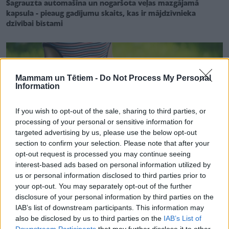
Sagrauzta automašīna un nogaršota veļas mazgājamā
kapsula - pieaug gadījumu skaits, kas ir mājdzīvnieka
dzīvībai bīstami
Mammam un Tētiem -
Do Not Process My Personal
Information
If you wish to opt-out of the sale, sharing to third parties, or
processing of your personal or sensitive information for
targeted advertising by us, please use the below opt-out
section to confirm your selection. Please note that after your
opt-out request is processed you may continue seeing
interest-based ads based on personal information utilized by
us or personal information disclosed to third parties prior to
your opt-out. You may separately opt-out of the further
disclosure of your personal information by third parties on the
DROŠĪBA
IAB’s list of downstream participants. This information may
BALTA aicina – piesakies BEZMAKSAS nelaimes gadījumu
also be disclosed by us to third parties on the
IAB’s List of
apdrošināšanai savam bērnam un pārbaudi zināšanas!