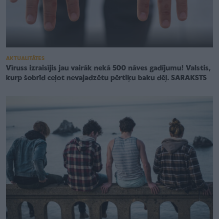
AKTUALITĀTES
Vīruss izraisījis jau vairāk nekā 500 nāves gadījumu! Valstis,
kurp šobrīd ceļot nevajadzētu pērtiķu baku dēļ. SARAKSTS