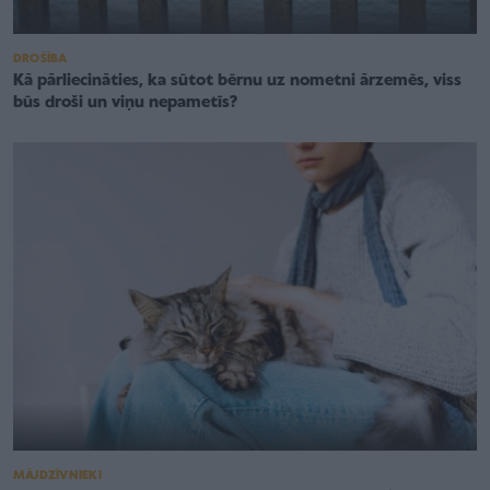
DROŠĪBA
Kā pārliecināties, ka sūtot bērnu uz nometni ārzemēs, viss
būs droši un viņu nepametīs?
MĀJDZĪVNIEKI