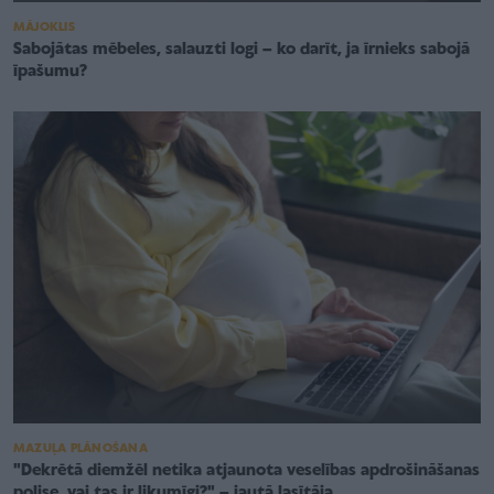
MĀJOKLIS
Sabojātas mēbeles, salauzti logi – ko darīt, ja īrnieks sabojā
īpašumu?
MAZUĻA PLĀNOŠANA
"Dekrētā diemžēl netika atjaunota veselības apdrošināšanas
polise, vai tas ir likumīgi?" – jautā lasītāja