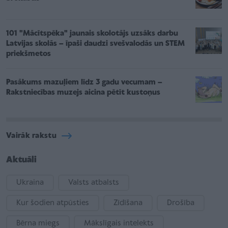
101 "Mācītspēka" jaunais skolotājs uzsāks darbu
Latvijas skolās – īpaši daudzi svešvalodās un STEM
priekšmetos
Pasākums mazuļiem līdz 3 gadu vecumam –
Rakstniecības muzejs aicina pētīt kustoņus
Vairāk rakstu
Aktuāli
Ukraina
Valsts atbalsts
Kur šodien atpūsties
Zīdīšana
Drošība
Bērna miegs
Mākslīgais intelekts