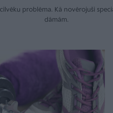
cilvēku problēma. Kā novērojuši speciāl
dāmām.