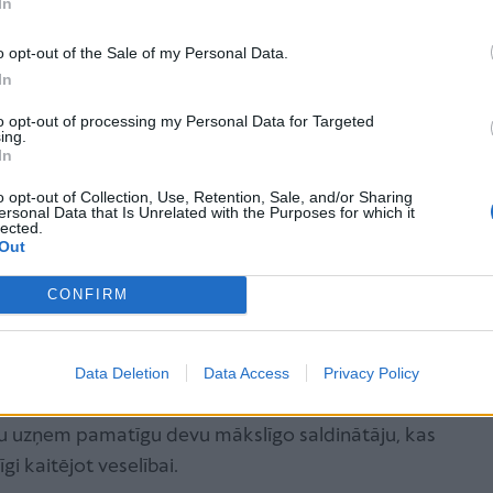
In
grūti notievēt.
Jo mazāk guli, jo vairāk gribas
o opt-out of the Sale of my Personal Data.
 vai ne? Ne viens vien pētījums ir atklājis miega
In
bas un normāla svara saglabāšanā. Cilvēki, kuri
to opt-out of processing my Personal Data for Targeted
dēji sver daudz vairāk nekā riem, kuri guļ 6-8
ing.
In
daudzums liek izdalīties bada hormonam, savukārt
tina vēlmi sportot.
o opt-out of Collection, Use, Retention, Sale, and/or Sharing
ersonal Data that Is Unrelated with the Purposes for which it
lected.
ī ar tiem nevajag pārspīlēt.
Jā, ir būtiski uzņemt labos
Out
emirst, ka arī tie ir kalorijām bagāti. Daktere
CONFIRM
nību labo tauku daudzumam un ēst tos samērīgā
tie tiešām pozitīvi ietekmēs tavu veselību un
Data Deletion
Data Access
Privacy Policy
āzētajiem dzērieniem.
Viena glāze saldās limonādes
u uzņem pamatīgu devu mākslīgo saldinātāju, kas
i kaitējot veselībai.