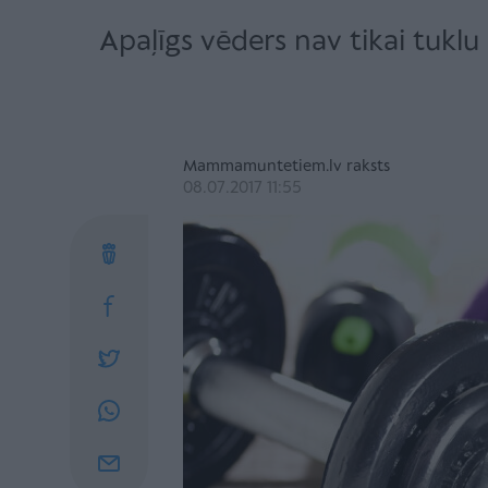
Apaļīgs vēders nav tikai tuklu 
Mammamuntetiem.lv raksts
08.07.2017 11:55