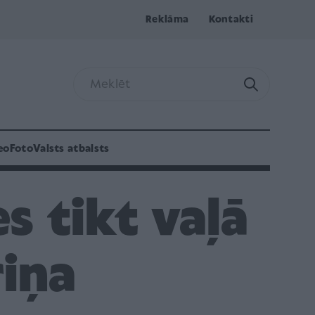
Reklāma
Kontakti
eo
Foto
Valsts atbalsts
es tikt vaļā
riņa