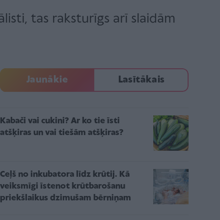
isti, tas raksturīgs arī slaidām
Jaunākie
Lasītākais
Kabači vai cukini? Ar ko tie īsti
atšķiras un vai tiešām atšķiras?
Ceļš no inkubatora līdz krūtij. Kā
veiksmīgi īstenot krūtbarošanu
priekšlaikus dzimušam bērniņam