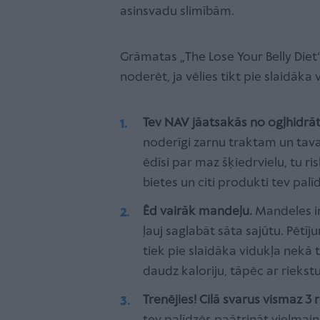
asinsvadu slimībām.
Grāmatas „The Lose Your Belly Diet
noderēt, ja vēlies tikt pie slaidāka 
Tev NAV jāatsakās no ogļhidrā
noderīgi zarnu traktam un tavai v
ēdīsi par maz šķiedrvielu, tu r
bietes un citi produkti tev palī
Ēd vairāk mandeļu.
Mandeles ir 
ļauj saglabāt sāta sajūtu. Pētīj
tiek pie slaidāka vidukļa nekā t
daudz kaloriju, tāpēc ar riekst
Trenējies! Cilā svarus vismaz 3 