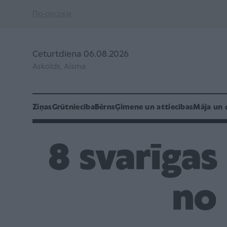
По-русски
Ceturtdiena 06.08.2026
Askolds, Aisma
Ziņas
Grūtniecība
Bērns
Ģimene un attiecības
Māja un 
8 svarīgas 
no 