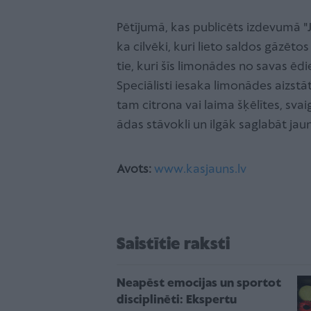
Pētījumā, kas publicēts izdevumā "J
ka cilvēki, kuri lieto saldos gāzēto
tie, kuri šīs limonādes no savas ēdie
Speciālisti iesaka limonādes aizstāt
tam citrona vai laima šķēlītes, sva
ādas stāvokli un ilgāk saglabāt jau
Avots:
www.kasjauns.lv
Saistītie raksti
Neapēst emocijas un sportot
disciplinēti: Ekspertu