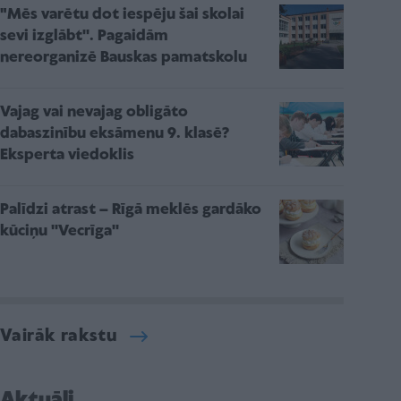
"Mēs varētu dot iespēju šai skolai
sevi izglābt''. Pagaidām
nereorganizē Bauskas pamatskolu
Vajag vai nevajag obligāto
dabaszinību eksāmenu 9. klasē?
Eksperta viedoklis
Palīdzi atrast – Rīgā meklēs gardāko
kūciņu ''Vecrīga''
Vairāk rakstu
Aktuāli