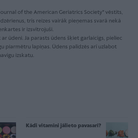
ournal of the American Geriatrics Society" vēstīts,
s dzērienus, trīs reizes vairāk pieņemas svarā nekā
nkartes ir izsvītrojuši.
 ar ūdeni. Ja parasts ūdens šķiet garlaicīgs, pieliec
igu piarmētru lapiņas. Ūdens palīdzēs arī uzlabot
navīgu izskatu.
Kādi vitamīni jālieto pavasarī?