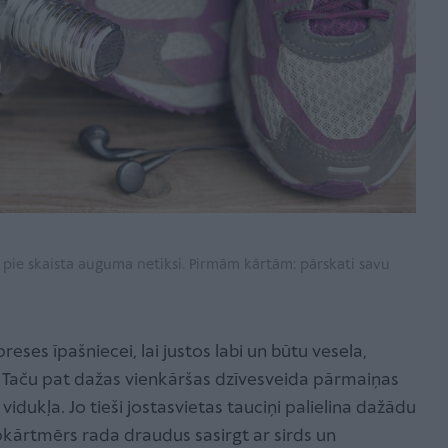
s, pie skaista auguma netiksi. Pirmām kārtām: pārskati savu
eses īpašniecei, lai justos labi un būtu vesela,
aču pat dažas vienkāršas dzīvesveida pārmaiņas
vidukļa. Jo tieši jostasvietas tauciņi palielina dažādu
 apkārtmērs rada draudus sasirgt ar sirds un