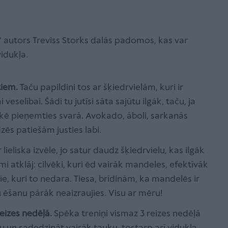
“ autors Treviss Storks dalās padomos, kas var
vidukļa.
tiem.
Taču papildini tos ar šķiedrvielām, kuri ir
eselībai. Šādi tu jutīsi sāta sajūtu ilgāk, taču, ja
iskē pieņemties svarā. Avokado, āboli, sarkanās
dzēs patiešām justies labi.
lieliska izvēle, jo satur daudz šķiedrvielu, kas ilgāk
umi atklāj: cilvēki, kuri ēd vairāk mandeles, efektīvāk
ie, kuri to nedara. Tiesa, brīdinām, ka mandelēs ir
u ēšanu pārāk neaizraujies. Visu ar mēru!
reizes nedēļā.
Spēka treniņi vismaz 3 reizes nedēļā