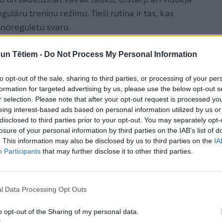
u un sadedzināt vairāk tauku, tostarp arī vidukļa
egulāru treniņu režīmu. Tieši rutīna ir tas, kas
 noregulētu svaru.
iem un lielveikalu gatavo pārtiku.
Ja esi iecienījusi ātri
n Tētiem -
Do Not Process My Personal Information
batoniņus un uzkodas, ņem vērā - šie tikai
i. Patiesībā tie satur daudz cukura un sāls. Daktere
to opt-out of the sale, sharing to third parties, or processing of your per
formation for targeted advertising by us, please use the below opt-out s
ina vēdera uzpūšanos, savukārt cukurs pārvēršas
r selection. Please note that after your opt-out request is processed y
tiecas arī uz dabiskajiem saldinātājiem, piemēram,
eing interest-based ads based on personal information utilized by us or
disclosed to third parties prior to your opt-out. You may separately opt-
losure of your personal information by third parties on the IAB’s list of
ublicētais pētījums, cilvēki, kuri ēd ar taukvielām un
. This information may also be disclosed by us to third parties on the
IA
 vairāk pieņemas svarā nekā tie, kuri uzņem tikpat
Participants
that may further disclose it to other third parties.
tu pārtiku.
NAV pareizi.
Svarīgi zināt, ka tikai vēderpreses
l Data Processing Opt Outs
ie skaistas figūras. Kā uzsver Loftone, rezultāts būs
rmenim un visām muskuļu grupām domātus
o opt-out of the Sharing of my personal data.