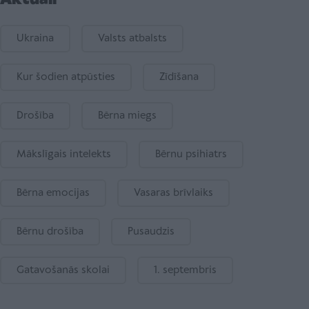
Ukraina
Valsts atbalsts
Kur šodien atpūsties
Zīdīšana
Drošība
Bērna miegs
Mākslīgais intelekts
Bērnu psihiatrs
Bērna emocijas
Vasaras brīvlaiks
Bērnu drošība
Pusaudzis
Gatavošanās skolai
1. septembris