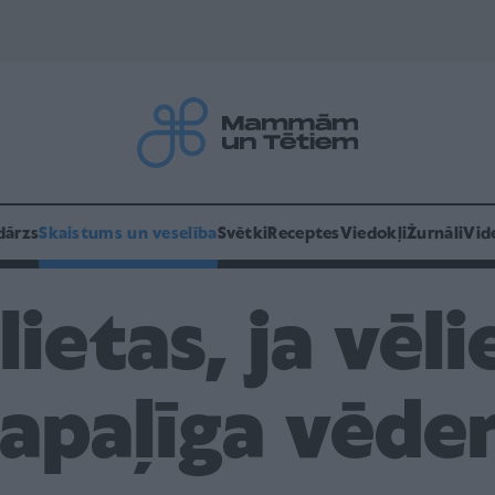
dārzs
Skaistums un veselība
Svētki
Receptes
Viedokļi
Žurnāli
Vid
lietas, ja vēli
apaļīga vēde