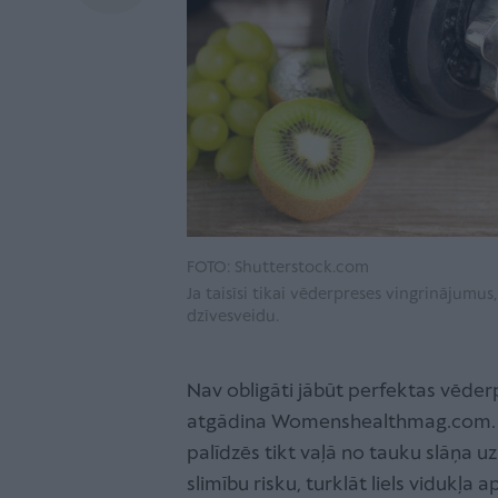
FOTO: Shutterstock.com
Ja taisīsi tikai vēderpreses vingrinājumu
dzīvesveidu.
Nav obligāti jābūt perfektas vēderpr
atgādina Womenshealthmag.com. T
palīdzēs tikt vaļā no tauku slāņa uz 
slimību risku, turklāt liels vidukļa