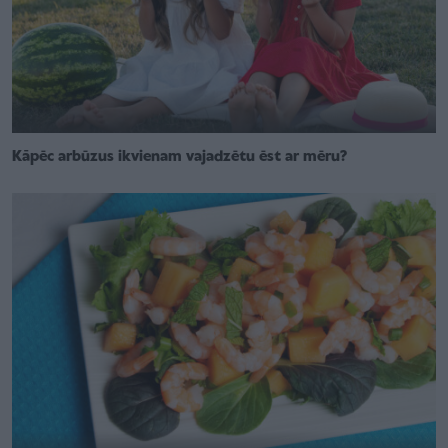
Kāpēc arbūzus ikvienam vajadzētu ēst ar mēru?