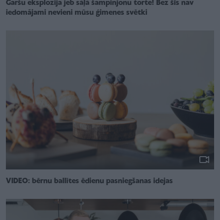
Garšu eksplozija jeb sāļā šampinjonu torte! Bez šīs nav
iedomājami nevieni mūsu ģimenes svētki
VIDEO: bērnu ballītes ēdienu pasniegšanas idejas