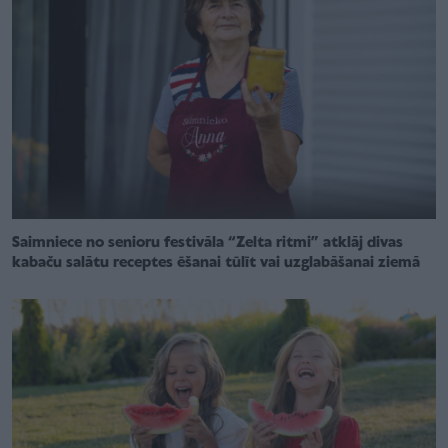
Saimniece no senioru festivāla “Zelta ritmi” atklāj divas
kabaču salātu receptes ēšanai tūlīt vai uzglabāšanai ziemā