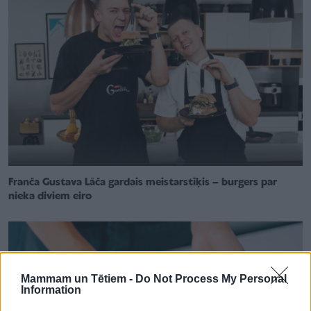
Franča Gustava Lāča gardais meistarstiķis – burgers par
nieka diviem eiro
Mammam un Tētiem -
Do Not Process My Personal
Information