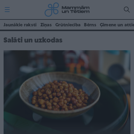
Jaunākie raksti
Ziņas
Grūtniecība
Bērns
Ģimene un atti
Salāti un uzkodas