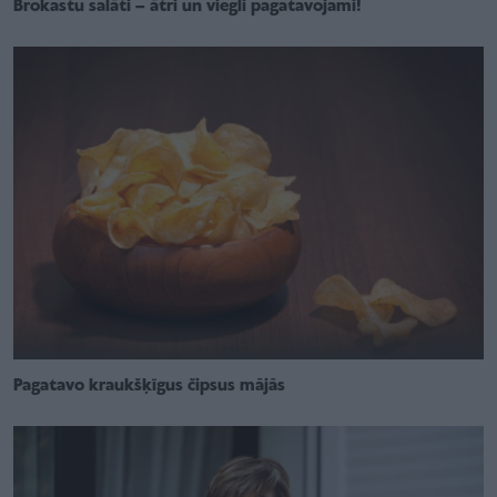
Brokastu salāti – ātri un viegli pagatavojami!
Pagatavo kraukšķīgus čipsus mājās