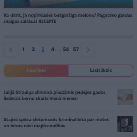
Ko darīt, ja nopirkusies bezgaršīga melone? Pagatavo gardus
svaigos salātus! RECEPTE
1
2
3
4
56
57
...
Jaunākie
Lasītākais
Jūlijā Stradiņa slimnīcā piedzimis pēdējos gados
lielākais bērnu skaits vienā mēnesī
Stājies spēkā cietumsods krimināllietā par mātes
un bērna nāvi mājdzemdībās