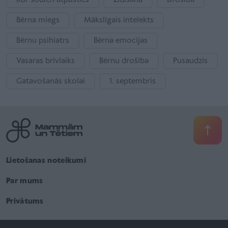
Kur šodien atpūsties
Zīdīšana
Drošība
Bērna miegs
Mākslīgais intelekts
Bērnu psihiatrs
Bērna emocijas
Vasaras brīvlaiks
Bērnu drošība
Pusaudzis
Gatavošanās skolai
1. septembris
Lietošanas noteikumi
Par mums
Privātums