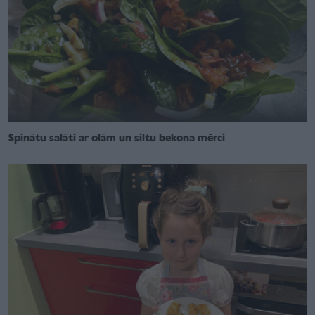
Spinātu salāti ar olām un siltu bekona mērci