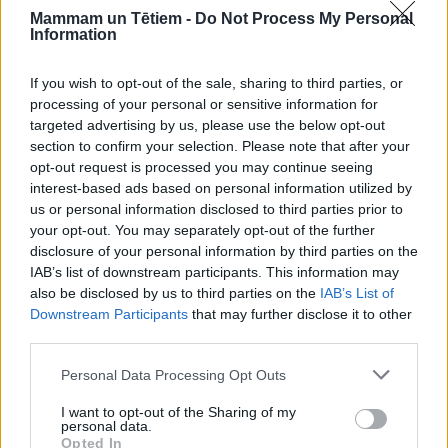
gadījumā, ja audzēšanas sezonu izdotos pagarināt,
Mammam un Tētiem -
Do Not Process My Personal
Information
tad cena būtu stabilāka. Agronoms izteica cerību, ka
turpmāk paliks vairāk audzētāju, kas varēs lauka
If you wish to opt-out of the sale, sharing to third parties, or
zemenes piedāvāt no maija un vismaz līdz augustam.
processing of your personal or sensitive information for
targeted advertising by us, please use the below opt-out
Vienlaikus Dzērve sacīja, ka šogad ļoti daudzām
section to confirm your selection. Please note that after your
saimniecībām ir raksturīga maijvaboļu kāpuru
opt-out request is processed you may continue seeing
invāzija, kas nozīmē, ka virknē saimniecību kaitēkļu
interest-based ads based on personal information utilized by
us or personal information disclosed to third parties prior to
postījumi ir ļoti lieli.
your opt-out. You may separately opt-out of the further
Viņš skaidroja, ka patlaban nav labāka risinājuma kā
disclosure of your personal information by third parties on the
IAB’s list of downstream participants. This information may
agrotehniskie risinājumi, kas nozīmē, ka tajā laukā,
also be disclosed by us to third parties on the
IAB’s List of
kur maijvaboles zemenēm nograuzušas saknes, ir
Downstream Participants
that may further disclose it to other
jāveic kultūru maiņa, kādēļ aptuveni trīs līdz piecus
third parties.
gadus ir jāaudzē citi augi, kas to zemi ielabo un
Personal Data Processing Opt Outs
atveseļo.
I want to opt-out of the Sharing of my
personal data.
Opted In