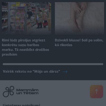
Rimi lūdz pircējus atgriezt
Dzīvoklī blusas! Soli pa solim,
konkrētu suņu barības
kā rīkoties
marku. Tā neatbilst drošības
prasībām
Vairāk rakstu no "Māja un dārzs"
Lietošanas noteikumi