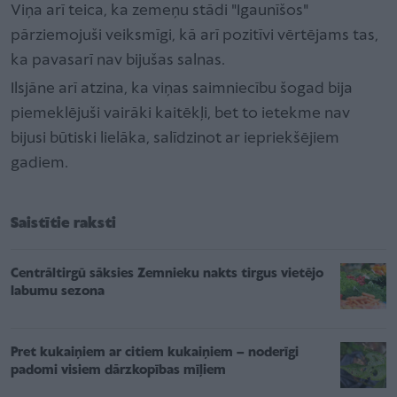
Viņa arī teica, ka zemeņu stādi "Igaunīšos"
pārziemojuši veiksmīgi, kā arī pozitīvi vērtējams tas,
ka pavasarī nav bijušas salnas.
Ilsjāne arī atzina, ka viņas saimniecību šogad bija
piemeklējuši vairāki kaitēkļi, bet to ietekme nav
bijusi būtiski lielāka, salīdzinot ar iepriekšējiem
gadiem.
Saistītie raksti
Centrāltirgū sāksies Zemnieku nakts tirgus vietējo
labumu sezona
Pret kukaiņiem ar citiem kukaiņiem – noderīgi
padomi visiem dārzkopības mīļiem