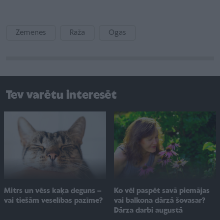
Zemenes
Raža
Ogas
Tev varētu interesēt
Ko vēl paspēt savā piemājas
Mitrs un vēss kaķa deguns –
vai balkona dārzā šovasar?
vai tiešām veselības pazīme?
Dārza darbi augustā