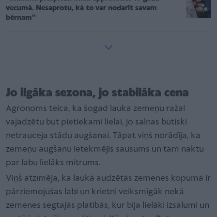
vecumā. Nesaprotu, kā to var nodarīt savam
bērnam''
Jo ilgāka sezona, jo stabilāka cena
Agronoms teica, ka šogad lauka zemeņu ražai
vajadzētu būt pietiekami lielai, jo salnas būtiski
netraucēja stādu augšanai. Tāpat viņš norādīja, ka
zemeņu augšanu ietekmējis sausums un tām nāktu
par labu lielāks mitrums.
Viņš atzīmēja, ka laukā audzētās zemenes kopumā ir
pārziemojušas labi un krietni veiksmīgāk nekā
zemenes segtajās platībās, kur bija lielāki izsalumi un