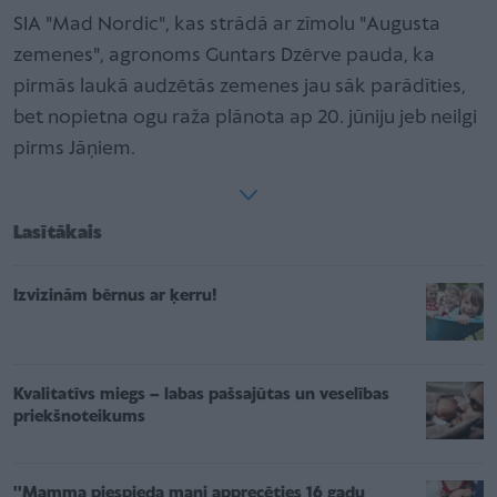
SIA "Mad Nordic", kas strādā ar zīmolu "Augusta
zemenes", agronoms Guntars Dzērve pauda, ka
pirmās laukā audzētās zemenes jau sāk parādīties,
bet nopietna ogu raža plānota ap 20. jūniju jeb neilgi
pirms Jāņiem.
Lasītākais
Izvizinām bērnus ar ķerru!
Kvalitatīvs miegs – labas pašsajūtas un veselības
priekšnoteikums
''Mamma piespieda mani apprecēties 16 gadu