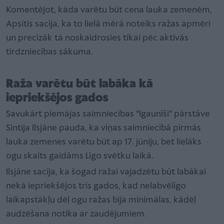
Komentējot, kāda varētu būt cena lauka zemenēm,
Apsītis sacīja, ka to lielā mērā noteiks ražas apmēri
un precīzāk tā noskaidrosies tikai pēc aktīvās
tirdzniecības sākuma.
Raža varētu būt labāka kā
iepriekšējos gados
Savukārt piemājas saimniecības "Igaunīši" pārstāve
Sintija Ilsjāne pauda, ka viņas saimniecībā pirmās
lauka zemenes varētu būt ap 17. jūniju, bet lielāks
ogu skaits gaidāms Līgo svētku laikā.
Ilsjāne sacīja, ka šogad ražai vajadzētu būt labākai
nekā iepriekšējos trīs gados, kad nelabvēlīgo
laikapstākļu dēļ ogu ražas bija minimālas, kādēļ
audzēšana notika ar zaudējumiem.