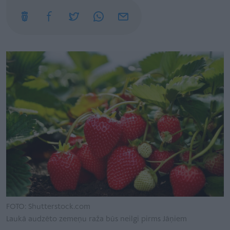
FOTO: Shutterstock.com
Laukā audzēto zemeņu raža būs neilgi pirms Jāņiem