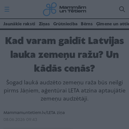
Jaunākie raksti
Ziņas
Grūtniecība
Bērns
Ģimene un atti
Kad varam gaidīt Latvijas
lauka zemeņu ražu? Un
kādās cenās?
Šogad laukā audzēto zemeņu raža būs neilgi
pirms Jāņiem, aģentūrai LETA atzina aptaujātie
zemeņu audzētāji.
Mammamuntetiem.lv/LETA ziņa
08.06.2026 09:43