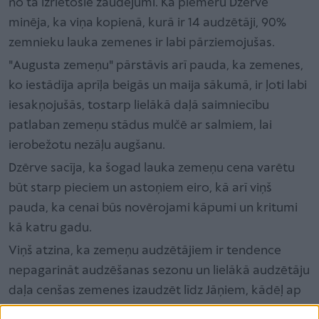
no tā izrietošie zaudējumi. Kā piemēru Dzērve
minēja, ka viņa kopienā, kurā ir 14 audzētāji, 90%
zemnieku lauka zemenes ir labi pārziemojušas.
"Augusta zemeņu" pārstāvis arī pauda, ka zemenes,
ko iestādīja aprīļa beigās un maija sākumā, ir ļoti labi
iesakņojušās, tostarp lielākā daļā saimniecību
patlaban zemeņu stādus mulčē ar salmiem, lai
ierobežotu nezāļu augšanu.
Dzērve sacīja, ka šogad lauka zemeņu cena varētu
būt starp pieciem un astoņiem eiro, kā arī viņš
pauda, ka cenai būs novērojami kāpumi un kritumi
kā katru gadu.
Viņš atzina, ka zemeņu audzētājiem ir tendence
nepagarināt audzēšanas sezonu un lielākā audzētāju
daļa cenšas zemenes izaudzēt līdz Jāņiem, kādēļ ap
to laiku ogu cena ir salīdzinoši zema. Savukārt