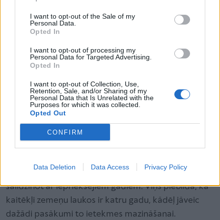
Sniegs ziemā pasargājis stādus
I want to opt-out of the Sale of my
Tāpat arī SIA "Mālpils zemenes" pārstāvis Andris
Personal Data.
Apsītis sacīja, ka šogad pirmā laukā audzēto zemeņu
Opted In
raža varētu būt ap 20. jūniju.
I want to opt-out of processing my
Personal Data for Targeted Advertising.
Runājot par ražas apmēru, Apsītis sacīja, ka patlaban
Opted In
ir grūti par to spriest, skaidrojot, ka nav zināms, kādi
I want to opt-out of Collection, Use,
laika apstākļi būs turpmāk. Savukārt zemeņu stādu
Retention, Sale, and/or Sharing of my
Personal Data that Is Unrelated with the
pārziemošana, pēc Apsīša teiktā, "Mālpils zemeņu"
Purposes for which it was collected.
Opted Out
laukos bija ļoti laba, ko veicināja biezā sniega sega
ziemā.
CONFIRM
Vaicāts arī par maijvaboļu kāpuru invāziju, Apsītis
atbildēja, ka šie kāpuri ir katru gadu un šogad viņa
Data Deletion
Data Access
Privacy Policy
saimniecībā nav novērots būtisks to pieaugums,
salīdzinot ar iepriekšējiem gadiem. Viņš piebilda, ka
kaitēkļi zemeņu laukos ir katru gadu, kādēļ jāveic
dažādi pasākumi to ietekmes mazināšanai.