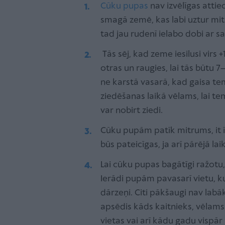
Cūku pupas
nav izvēlīgas attie
smagā zemē, kas labi uztur mit
tad jau rudenī ielabo dobi ar 
Tās sēj, kad zeme iesilusi virs
otras un raugies, lai tās būtu 
ne karstā vasarā, kad gaisa tem
ziedēšanas laikā vēlams, lai t
var nobirt ziedi.
Cūku pupām patīk mitrums, it ī
būs pateicīgas, ja arī pārējā la
Lai cūku pupas bagātīgi ražotu,
Ierādi pupām pavasarī vietu, k
dārzeņi. Citi pākšaugi nav labā
apsēdis kāds kaitnieks, vēlams
vietas vai arī kādu gadu vispār