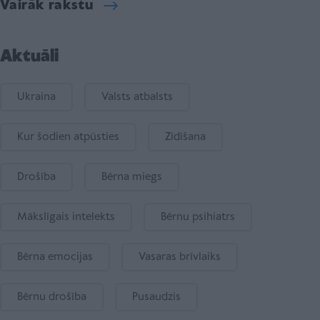
Vairāk rakstu
Aktuāli
Ukraina
Valsts atbalsts
Kur šodien atpūsties
Zīdīšana
Drošība
Bērna miegs
Mākslīgais intelekts
Bērnu psihiatrs
Bērna emocijas
Vasaras brīvlaiks
Bērnu drošība
Pusaudzis