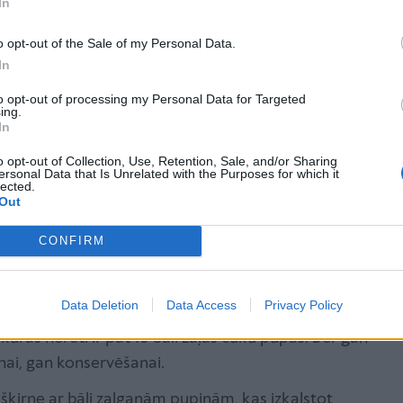
etas pākstis. Šī vabole uz jaunajām pupu pākstīm
In
urām attīstās kāpuri, kas izgraužas cauri pākstij un
o opt-out of the Sale of my Personal Data.
otu šo kaitnieku, rūpīgi jāapskata katra pupa, ko
In
āk sēklgrauži tiek ievazāti tieši ar stādāmmateriālu.
to opt-out of processing my Personal Data for Targeted
iemo augsnē, tāpēc nākamgad cūku pupām jāierāda
ing.
as pēc iespējas tālāk.
In
o opt-out of Collection, Use, Retention, Sale, and/or Sharing
ersonal Data that Is Unrelated with the Purposes for which it
o šīm šķirnēm!
lected.
Out
ug aptuveni 90 cm garš un veido garas pākstis,
CONFIRM
o krāsu saglabā arī izkaltētas. Lieliski piemērotas
Data Deletion
Data Access
Privacy Policy
ūku pupu šķirne, kas izaug 90–100 cm augsta un
kurās nereti ir pat 10 bāli zaļas cūku pupas. Der gan
nai, gan konservēšanai.
a šķirne ar bāli zaļganām pupiņām, kas izkalstot