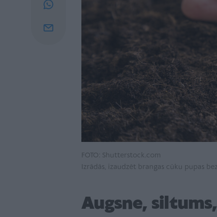
FOTO: Shutterstock.com
Izrādās, izaudzēt brangas cūku pupas bez p
Augsne, siltums