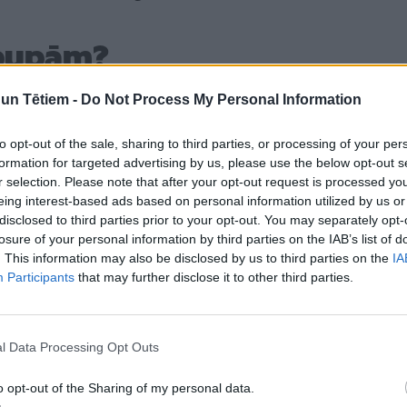
 pupām?
iem ir
melnās laputis
, kas dzīvo uz cūku pupas
n Tētiem -
Do Not Process My Personal Information
Līdzīgi raksti
to opt-out of the sale, sharing to third parties, or processing of your per
formation for targeted advertising by us, please use the below opt-out s
Sēklas mērcēt vai nemērcēt?
r selection. Please note that after your opt-out request is processed y
Populāra dārzniecība atklāj savas
eing interest-based ads based on personal information utilized by us or
metodes zirņu, pupu un citu
disclosed to third parties prior to your opt-out. You may separately opt-
pākšaugu sēšanā
losure of your personal information by third parties on the IAB’s list of
. This information may also be disclosed by us to third parties on the
IA
Participants
that may further disclose it to other third parties.
Sējas dienas zirņiem, pupām un
citiem pākšaugiem 2024. gadā
l Data Processing Opt Outs
jas ar ziedputekšņiem, tā panākot, ka daudzi ziedi
o opt-out of the Sharing of my personal data.