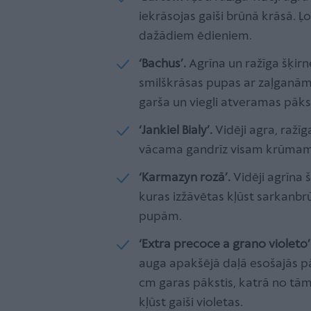
iekrāsojas gaiši brūnā krāsā. Ļo
dažādiem ēdieniem.
‘Bachus’.
Agrīna un ražīga šķirn
smilškrāsas pupas ar zaļganām 
garša un viegli atveramas pākst
‘Jankiel Bialy’.
Vidēji agra, ražī
vācama gandrīz visam krūmam 
‘Karmazyn rozā’.
Vidēji agrīna 
kuras izžāvētas kļūst sarkanbrūn
pupām.
‘Extra precoce a grano violeto’
auga apakšējā daļā esošajās p
cm garas pākstis, katrā no tām
kļūst gaiši violetas.