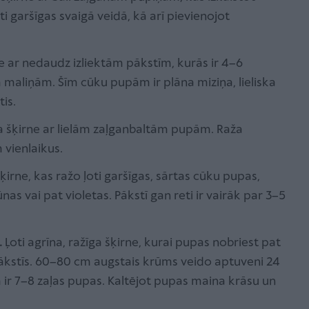
ti garšīgas svaigā veidā, kā arī pievienojot
e ar nedaudz izliektām pākstīm, kurās ir 4–6
maliņām. Šīm cūku pupām ir plāna miziņa, lieliska
is.
ga šķirne ar lielām zaļganbaltām pupām. Raža
vienlaikus.
šķirne, kas ražo ļoti garšīgas, sārtas cūku pupas,
as vai pat violetas. Pākstī gan reti ir vairāk par 3–5
.
Ļoti agrīna, ražīga šķirne, kurai pupas nobriest pat
ākstīs. 60–80 cm augstais krūms veido aptuveni 24
 ir 7–8 zaļas pupas. Kaltējot pupas maina krāsu un