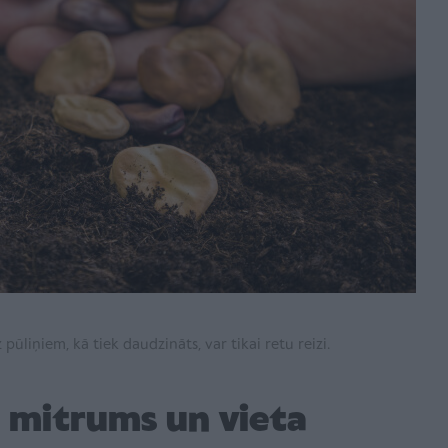
ūliņiem, kā tiek daudzināts, var tikai retu reizi.
, mitrums un vieta