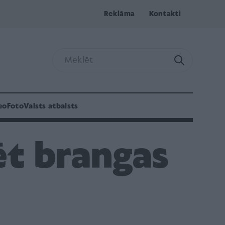
Reklāma
Kontakti
eo
Foto
Valsts atbalsts
ēt brangas