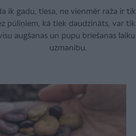
ik gadu, tiesa, ne vienmēr raža ir tik 
pūliņiem, kā tiek daudzināts, var tikai
 visu augšanas un pupu briešanas laiku 
uzmanību.