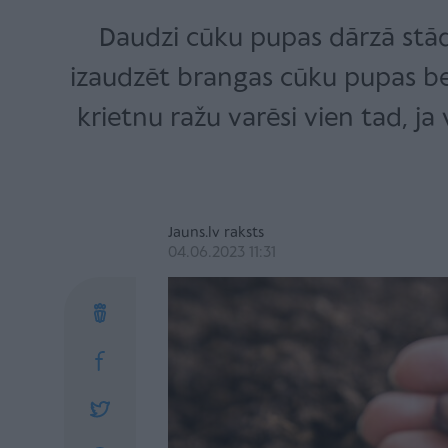
Daudzi cūku pupas dārzā stāda 
izaudzēt brangas cūku pupas bez 
krietnu ražu varēsi vien tad, ja
Jauns.lv raksts
04.06.2023 11:31