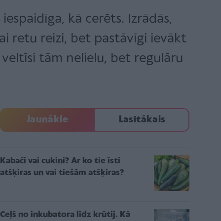
iespaidīga, kā cerēts. Izrādās,
 retu reizi, bet pastāvīgi ievākt
veltīsi tām nelielu, bet regulāru
Jaunākie
Lasītākais
Kabači vai cukini? Ar ko tie īsti
atšķiras un vai tiešām atšķiras?
Ceļš no inkubatora līdz krūtij. Kā