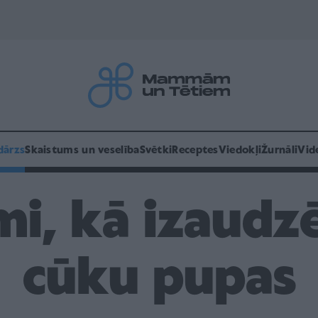
dārzs
Skaistums un veselība
Svētki
Receptes
Viedokļi
Žurnāli
Vid
mi, kā izaudz
cūku pupas