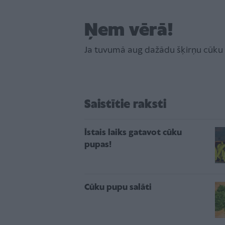
Ņem vērā!
Ja tuvumā aug dažādu šķirņu cūku p
Saistītie raksti
Īstais laiks gatavot cūku
pupas!
Cūku pupu salāti