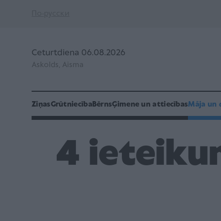
По-русски
Ceturtdiena 06.08.2026
Askolds, Aisma
Ziņas
Grūtniecība
Bērns
Ģimene un attiecības
Māja un 
4 ieteiku