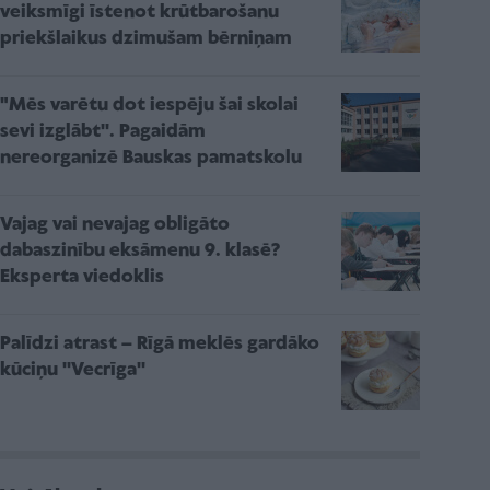
veiksmīgi īstenot krūtbarošanu
priekšlaikus dzimušam bērniņam
"Mēs varētu dot iespēju šai skolai
sevi izglābt''. Pagaidām
nereorganizē Bauskas pamatskolu
Vajag vai nevajag obligāto
dabaszinību eksāmenu 9. klasē?
Eksperta viedoklis
Palīdzi atrast – Rīgā meklēs gardāko
kūciņu ''Vecrīga''