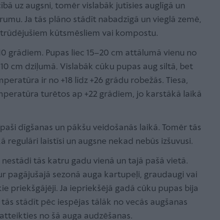
cībā uz augsni, tomēr vislabāk jutīsies auglīgā un
rumu. Ja tās plāno stādīt nabadzīgā un vieglā zemē,
satrūdējušiem kūtsmēsliem vai kompostu.
 +10 grādiem. Pupas liec 15–20 cm attālumā vienu no
7–10 cm dziļumā. Vislabāk cūku pupas aug siltā, bet
peratūra ir no +18 līdz +26 grādu robežās. Tiesa,
emperatūra turētos ap +22 grādiem, jo karstākā laikā
paši dīgšanas un pākšu veidošanās laikā. Tomēr tās
ikā regulāri laistīsi un augsne nekad nebūs izšuvusi.
 nestādi tās katru gadu vienā un tajā pašā vietā.
ur pagājušajā sezonā auga kartupeļi, graudaugi vai
kie priekšgājēji. Ja iepriekšējā gadā cūku pupas bija
 tās stādīt pēc iespējas tālāk no vecās augšanas
 atteikties no šā auga audzēšanas.