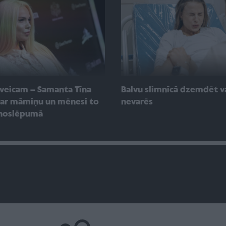
 sveicam – Samanta Tīna
Balvu slimnīcā dzemdēt v
par māmiņu un mēnesi to
nevarēs
 noslēpumā