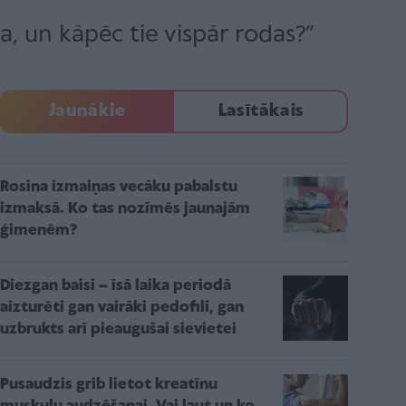
ba, un kāpēc tie vispār rodas?”
Jaunākie
Lasītākais
Rosina izmaiņas vecāku pabalstu
izmaksā. Ko tas nozīmēs jaunajām
ģimenēm?
Diezgan baisi – īsā laika periodā
aizturēti gan vairāki pedofili, gan
uzbrukts arī pieaugušai sievietei
Pusaudzis grib lietot kreatīnu