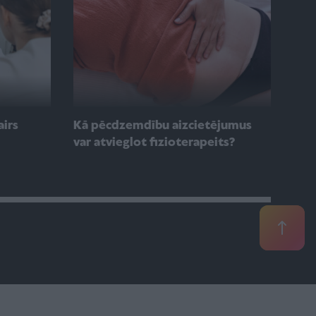
airs
Kā pēcdzemdību aizcietējumus
var atvieglot fizioterapeits?