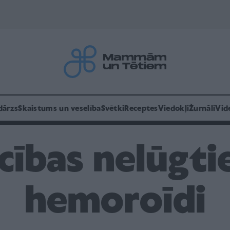
dārzs
Skaistums un veselība
Svētki
Receptes
Viedokļi
Žurnāli
Vid
cības nelūgtie
hemoroīdi