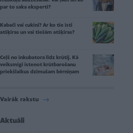
muskuļu audzēšanai. Vai ļaut un ko
par to saka eksperti?
Kabači vai cukini? Ar ko tie īsti
atšķiras un vai tiešām atšķiras?
Ceļš no inkubatora līdz krūtij. Kā
veiksmīgi īstenot krūtbarošanu
priekšlaikus dzimušam bērniņam
Vairāk rakstu
Aktuāli