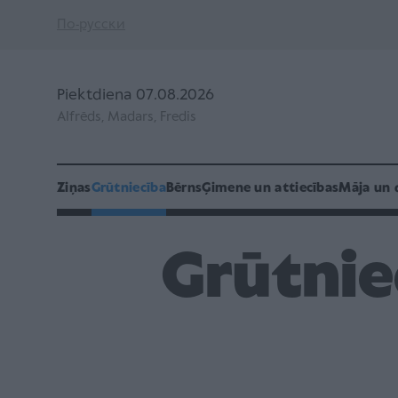
По-русски
Piektdiena 07.08.2026
Alfrēds, Madars, Fredis
Ziņas
Grūtniecība
Bērns
Ģimene un attiecības
Māja un 
Grūtnie