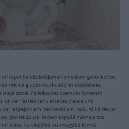
eši tāpat kā aizcietējuma) iemesliem grūtniecības
 kas veicina gludās muskulatūras atslābšanu.
aisnajā zarnā. Palielinoties dzemdes izmēram
s, un var rasties vēnu atteces traucējumi.
ājs par iespējamiem hemoroīdiem, taču, tā kā tie var
pusē, gan iekšpusē, reizēm topošā māmiņa tos
i liecina, ka vieglākā vai smagākā formā