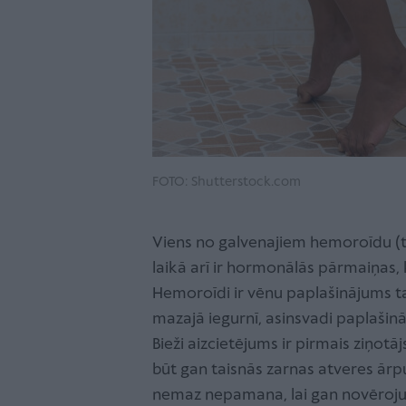
FOTO: Shutterstock.com
Viens no galvenajiem hemoroīdu (ti
laikā arī ir hormonālās pārmaiņas,
Hemoroīdi ir vēnu paplašinājums t
mazajā iegurnī, asinsvadi paplašinā
Bieži aizcietējums ir pirmais ziņot
būt gan taisnās zarnas atveres ār
nemaz nepamana, lai gan novērojum