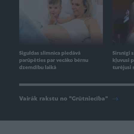
Siguldas slimnīca piedāvā
Sirsnīgi
parūpēties par vecāko bērnu
kļuvusi 
dzemdību laikā
turējusi
Vairāk rakstu no "Grūtniecība"