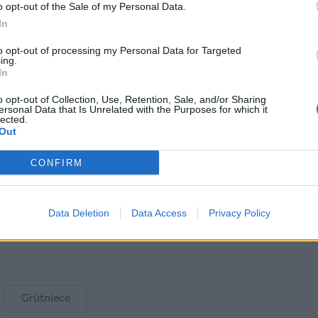
o opt-out of the Sale of my Personal Data.
bām, jo, izstumjot mazuli, taisnajai zarnai ir ļoti
In
r ilgas vai arī tās ir otrās, trešās vai nākamās
to opt-out of processing my Personal Data for Targeted
aikā pēc dzemdībām hemoroīdi izzūd paši no sevis
ing.
In
laiks tam vajadzīgs).
, jo hemoroīdu radītos nepatīkamos simptomus ļoti
o opt-out of Collection, Use, Retention, Sale, and/or Sharing
ersonal Data that Is Unrelated with the Purposes for which it
glu ārstēšanai ieteicamas ziedes, bet iekšējo
lected.
Out
utrējies jautāt par to savai vecmātei vai
 izmēģināt sasmalcinātu ledus gabaliņu kompresi
CONFIRM
īda Millere, Ģimenes veselības centrs
Stārķa ligzda
,
Data Deletion
Data Access
Privacy Policy
Grūtniece