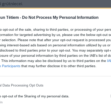
 grūtniecei.
n Tētiem -
Do Not Process My Personal Information
ms, kas par tiem liecina, ir asiņošana defekācijas
to opt-out of the sale, sharing to third parties, or processing of your per
anālo atveri izslīd ārā, tos grūti iebīdīt atpakaļ
formation for targeted advertising by us, please use the below opt-out s
t ārējie hemoroīdi atrodas anālās atveres ārpusē.
r selection. Please note that after your opt-out request is processed y
eing interest-based ads based on personal information utilized by us or
nām — zilgansārti, pamīksti veidojumi ar apjaušamu
disclosed to third parties prior to your opt-out. You may separately opt-
simptomiem var minēt diskomfortu vēdera izejas
losure of your personal information by third parties on the IAB’s list of
elejveidīgus, gļotainus izdalījumus. Ja iekaist ārējie
. This information may also be disclosed by us to third parties on the
IA
Participants
that may further disclose it to other third parties.
rūtniecei ir ārējie hemoroīdi, visticamāk, ir arī
l Data Processing Opt Outs
sno zarnu grūtniecības laikā un pēcdzemdību periodā
o opt-out of the Sharing of my personal data.
In