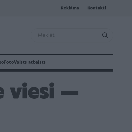
Reklāma
Kontakti
eo
Foto
Valsts atbalsts
 viesi —