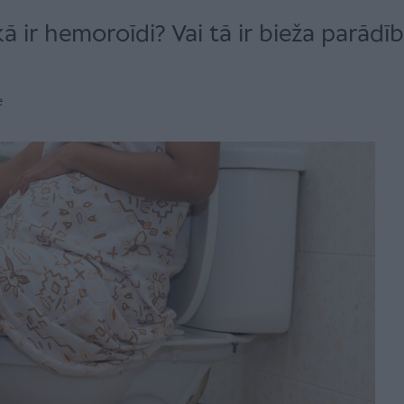
ikā ir hemoroīdi? Vai tā ir bieža parādī
e