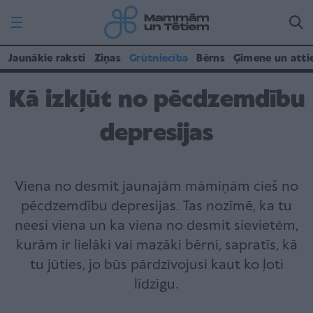
Jaunākie raksti
Ziņas
Grūtniecība
Bērns
Ģimene un atti
Kā izkļūt no pēcdzemdību
depresijas
Viena no desmit jaunajām māmiņām cieš no
pēcdzemdību depresijas. Tas nozīmē, ka tu
neesi viena un ka viena no desmit sievietēm,
kurām ir lielāki vai mazāki bērni, sapratīs, kā
tu jūties, jo būs pārdzīvojusi kaut ko ļoti
līdzīgu.