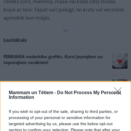
cilvēks (vīrs, mamma, māsa vai kāds cits) dodas
kopā ar tevi. Tāpat vari palūgt, lai ārsts vai vecmāte
apmeklē tevi mājās.
Lasītākais
FEBRUĀRA nodarbību grafiks. Kursi jaunajiem un
topošajiem vecākiem!
Gurķi ar grūbām rasoļņikam – pašu gatavota
zupas sagatave
Mammam un Tētiem -
Do Not Process My Personal
Information
Vai īres maksu var saņemt skaidrā naudā?
If you wish to opt-out of the sale, sharing to third parties, or
processing of your personal or sensitive information for
targeted advertising by us, please use the below opt-out
section to confirm your selection. Please note that after your