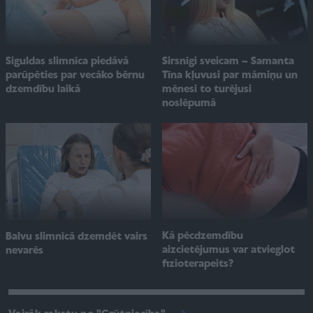
Sirsnīgi sveicam – Samanta
Siguldas slimnīca piedāvā
Tīna kļuvusi par māmiņu un
parūpēties par vecāko bērnu
mēnesi to turējusi
dzemdību laikā
noslēpumā
Kā pēcdzemdību
Balvu slimnīcā dzemdēt vairs
aizcietējumus var atvieglot
nevarēs
fizioterapeits?