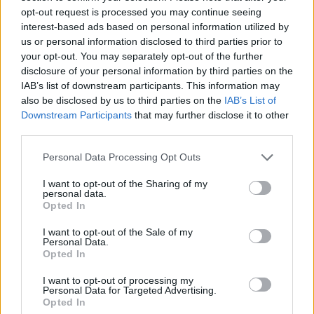
opt-out request is processed you may continue seeing
interest-based ads based on personal information utilized by
us or personal information disclosed to third parties prior to
your opt-out. You may separately opt-out of the further
Daudziem cilvēkiem ir grūti lūgt palīdzību,
disclosure of your personal information by third parties on the
IAB’s list of downstream participants. This information may
taču šajā situācijā tev tas tiešām ir jādara.
also be disclosed by us to third parties on the
IAB’s List of
Maz ticams, ka nomāktība atkāpsies pati no
Downstream Participants
that may further disclose it to other
sevis, lai arī cik ļoti tu to vēlētos.
third parties.
Personal Data Processing Opt Outs
I want to opt-out of the Sharing of my
Svarīgākais, ko pēcdzemdību depresijas gadījumā
personal data.
Opted In
vari darīt, ir ticēt, ka tu atlabsi, un meklēt palīdzību.
Ja vēl neesi par savu nomāktību parunājusi ar
I want to opt-out of the Sale of my
Personal Data.
ģimenes ārstu vai vecmāti, lūdzu, dari to pēc
Opted In
iespējas ātrāk. Daudziem cilvēkiem ir grūti lūgt
I want to opt-out of processing my
palīdzību, taču šajā situācijā tev tas tiešām ir jādara.
Personal Data for Targeted Advertising.
Opted In
Maz ticams, ka nomāktība atkāpsies pati no sevis, lai