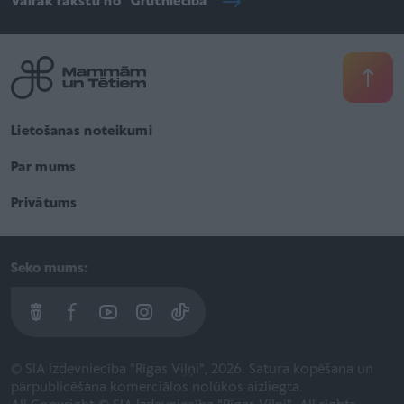
Vairāk rakstu no "Grūtniecība"
Lietošanas noteikumi
Par mums
Privātums
Seko mums:
© SIA Izdevniecība "Rīgas Viļņi", 2026. Satura kopēšana un
pārpublicēšana komerciālos nolūkos aizliegta.