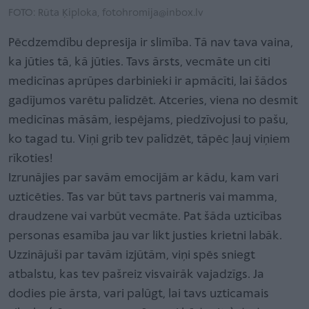
FOTO: Rūta Ķiploka, fotohromija@inbox.lv
Pēcdzemdību depresija ir slimība. Tā nav tava vaina,
ka jūties tā, kā jūties. Tavs ārsts, vecmāte un citi
medicīnas aprūpes darbinieki ir apmācīti, lai šādos
gadījumos varētu palīdzēt. Atceries, viena no desmit
medicīnas māsām, iespējams, piedzīvojusi to pašu,
ko tagad tu. Viņi grib tev palīdzēt, tāpēc ļauj viņiem
rīkoties!
Izrunājies par savām emocijām ar kādu, kam vari
uzticēties. Tas var būt tavs partneris vai mamma,
draudzene vai varbūt vecmāte. Pat šāda uzticības
personas esamība jau var likt justies krietni labāk.
Uzzinājuši par tavām izjūtām, viņi spēs sniegt
atbalstu, kas tev pašreiz visvairāk vajadzīgs. Ja
dodies pie ārsta, vari palūgt, lai tavs uzticamais