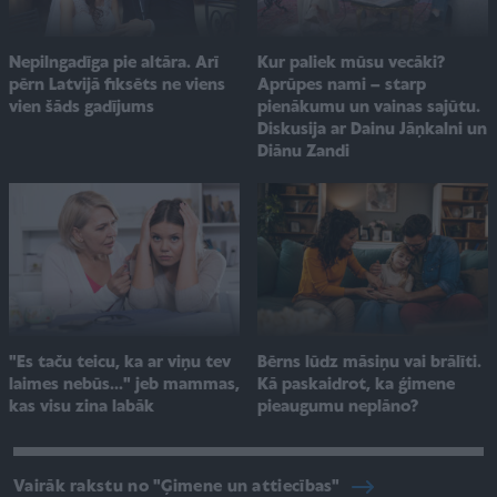
Kur paliek mūsu vecāki?
Nepilngadīga pie altāra. Arī
Aprūpes nami – starp
pērn Latvijā fiksēts ne viens
pienākumu un vainas sajūtu.
vien šāds gadījums
Diskusija ar Dainu Jāņkalni un
Diānu Zandi
"Es taču teicu, ka ar viņu tev
Bērns lūdz māsiņu vai brālīti.
laimes nebūs..." jeb mammas,
Kā paskaidrot, ka ģimene
kas visu zina labāk
pieaugumu neplāno?
Vairāk rakstu no "Ģimene un attiecības"