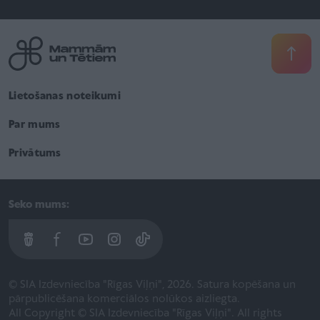
Lietošanas noteikumi
Par mums
Privātums
Seko mums:
© SIA Izdevniecība "Rīgas Viļņi", 2026. Satura kopēšana un
pārpublicēšana komerciālos nolūkos aizliegta.
All Copyright © SIA Izdevniecība "Rīgas Viļņi". All rights