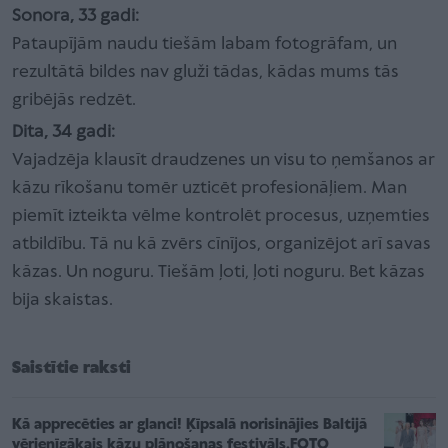
Sonora, 33 gadi:
Pataupījām naudu tiešām labam fotogrāfam, un
rezultātā bildes nav gluži tādas, kādas mums tās
gribējās redzēt.
Dita, 34 gadi:
Vajadzēja klausīt draudzenes un visu to ņemšanos ar
kāzu rīkošanu tomēr uzticēt profesionāļiem. Man
piemīt izteikta vēlme kontrolēt procesus, uzņemties
atbildību. Tā nu kā zvērs cīnījos, organizējot arī savas
kāzas. Un noguru. Tiešām ļoti, ļoti noguru. Bet kāzas
bija skaistas.
Saistītie raksti
Kā apprecēties ar glanci! Ķīpsalā norisinājies Baltijā
vērienīgākais kāzu plānošanas festivāls.FOTO