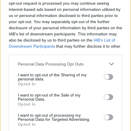
opt-out request is processed you may continue seeing
nepatīk atrasties uzmanības centrā. Mēs arī
interest-based ads based on personal information utilized by
pamanījāmies krietni pārtērēt pasākumam atvēlēto
us or personal information disclosed to third parties prior to
your opt-out. You may separately opt-out of the further
budžetu. Tagad domāju – varbūt labāk vajadzēja
disclosure of your personal information by third parties on the
braukt ceļojumā.
IAB’s list of downstream participants. This information may
Anna, 28 gadi:
also be disclosed by us to third parties on the
IAB’s List of
Downstream Participants
that may further disclose it to other
Visu dzīvi esmu sapņojusi par kāzu balli kādā šikā
third parties.
muižā vai pilī. Kad ar manu mīļo sākām plānot kāzas,
Personal Data Processing Opt Outs
protams, atklājās, ka izmaksas šādam pasākumam
būtu tiešām milzīgas. Nolēmām, ka labāk šo naudu
I want to opt-out of the Sharing of my
personal data.
būtu ieguldīt mājokļa remontā.
Opted In
Skaidrs, ka tas būtu racionālāk, tāpēc noīrējām
I want to opt-out of the Sale of my
nelielu un stilīgu viesu namu. Tomēr jau pašā kāzu
Personal Data.
Opted In
vakarā man ik pa laikam iesāpējās sirds, ka nav tās
pils… Nav mana sapņa, manu kāzu pasakas.
I want to opt-out of processing my
Personal Data for Targeted Advertising.
Grieta, 38 gadi:
Opted In