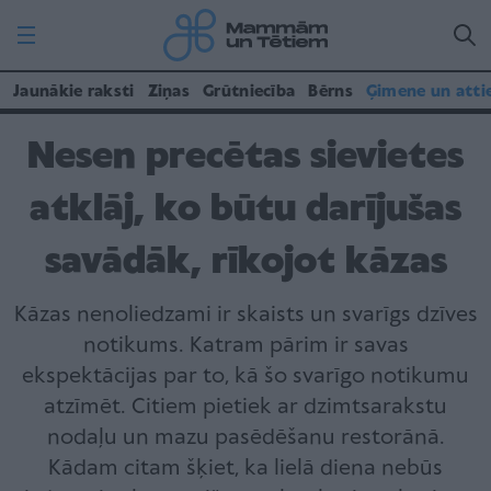
Jaunākie raksti
Ziņas
Grūtniecība
Bērns
Ģimene un atti
Nesen precētas sievietes
atklāj, ko būtu darījušas
savādāk, rīkojot kāzas
Kāzas nenoliedzami ir skaists un svarīgs dzīves
notikums. Katram pārim ir savas
ekspektācijas par to, kā šo svarīgo notikumu
atzīmēt. Citiem pietiek ar dzimtsarakstu
nodaļu un mazu pasēdēšanu restorānā.
Kādam citam šķiet, ka lielā diena nebūs