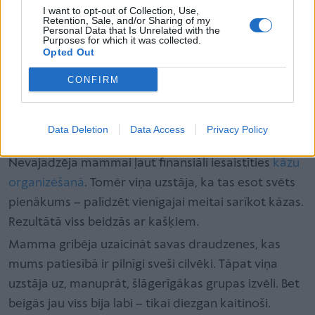
Mēs abi ar vīru esam ļoti lieli gurmāni. Arī
I want to opt-out of Collection, Use,
Retention, Sale, and/or Sharing of my
profesionālajā jomā abi esam cieši saistīti ar
Personal Data that Is Unrelated with the
Purposes for which it was collected.
restorānu biznesu. Šī iemesla dēļ, protams, savās
Opted Out
kāzās gribējām smalku un īpašu ēdienu. Laikam gan
CONFIRM
nedaudz pāršāvām pār strīpu, jo daļai viesu šķīvji
palika pusizēsti un pēc kāzām dzirdējām
atsauksmes, ka dažiem, lūk, neesot bijis ko ēst…
Data Deletion
Data Access
Privacy Policy
Agnese, 29 gadi:
Nevajadzēja mammai ļaut finansiāli iesaistīties
kāzu
organizēšanā
. Tomēr viņa uzstāja, ka tas esot svēts
pienākums – palīdzēt vienīgajai meitai sarīkot kāzas.
Rezultātā viss beidzās ar kašķiem.
Mamma gribēja uzaicināt savas draudzenes, kas
mums patiesībā ir pilnīgi sveši cilvēki. Tāpat viņa
uzstāja uz, manuprāt, šlāgerīgākas grupas izvēli. Bet
beigās jau viss bija labi – tikai diezgan kaitinoši.