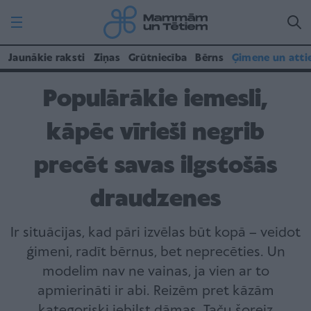
Jaunākie raksti
Ziņas
Grūtniecība
Bērns
Ģimene un atti
Populārākie iemesli,
kāpēc vīrieši negrib
precēt savas ilgstošās
draudzenes
Ir situācijas, kad pāri izvēlas būt kopā – veidot
ģimeni, radīt bērnus, bet neprecēties. Un
modelim nav ne vainas, ja vien ar to
apmierināti ir abi. Reizēm pret kāzām
kategoriski iebilst dāmas. Taču šoreiz