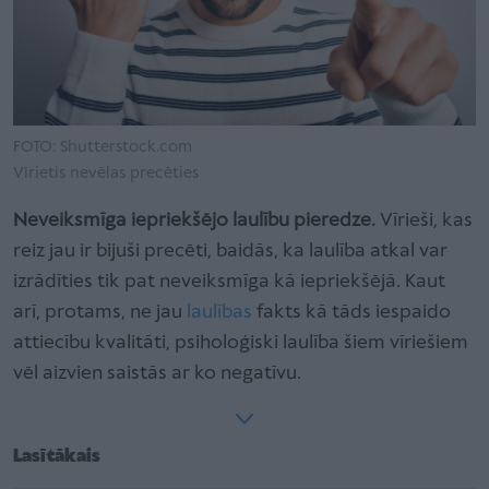
FOTO: Shutterstock.com
Vīrietis nevēlas precēties
Neveiksmīga iepriekšējo laulību pieredze.
Vīrieši, kas
reiz jau ir bijuši precēti, baidās, ka laulība atkal var
izrādīties tik pat neveiksmīga kā iepriekšējā. Kaut
arī, protams, ne jau
laulības
fakts kā tāds iespaido
attiecību kvalitāti, psiholoģiski laulība šiem vīriešiem
vēl aizvien saistās ar ko negatīvu.
Lasītākais