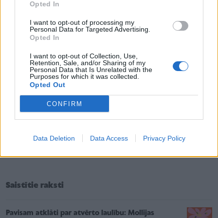
Opted In
I want to opt-out of processing my
Bailes no svinīgām ceremonijām.
It kā jau izklausās
Personal Data for Targeted Advertising.
Opted In
smieklīgi, tomēr ir vīrieši, kuri pat savu vidusskolas
izlaidumu atceras kā ļaunāko murgu. Protams, ir
I want to opt-out of Collection, Use,
Retention, Sale, and/or Sharing of my
cerības, ka lielas mīlas vārdā šī tipa vīrieši arī varētu
Personal Data that Is Unrelated with the
Purposes for which it was collected.
saņemties. Bet tās noteikti nebūs lielas kāzas. Tas
Opted Out
šiem vīriešiem liktos liekākais dzīves murgs.
CONFIRM
Pricips, ka papīram nav nekādas nozīmes.
Jā, vīrieši
mēdz būt uzticīgi saviem principiem. Arī tad, ja savu
Data Deletion
Data Access
Privacy Policy
sievieti mīl vairāk par visu pasaulē.
Saistītie raksti
Pavisam atklāti par atvērto laulību: Mollijas