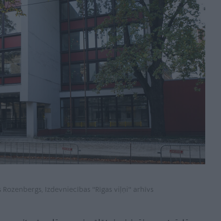
 Rozenbergs, Izdevniecības ''Rīgas viļņi'' arhīvs