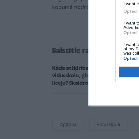
I want t
kopumā nodrošinot līdz 4500 vietu
Opted 
I want 
Advertis
Opted 
I want t
of my P
Saistītie raksti
was col
Opted 
Kāda atšķirība ir starp
vidusskolu, ģimnāziju un
liceju? Skaidro ministrija
Izglītība
Vidusskola