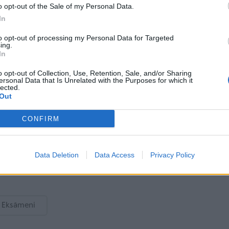
o opt-out of the Sale of my Personal Data.
 skolēniem.
In
to opt-out of processing my Personal Data for Targeted
ing.
In
o opt-out of Collection, Use, Retention, Sale, and/or Sharing
ersonal Data that Is Unrelated with the Purposes for which it
lected.
Out
Devītklasnieks nezina, ko
CONFIRM
darīt tālāk. Mamma izmisumā
– kā palīdzēt?
Data Deletion
Data Access
Privacy Policy
Eksāmeni