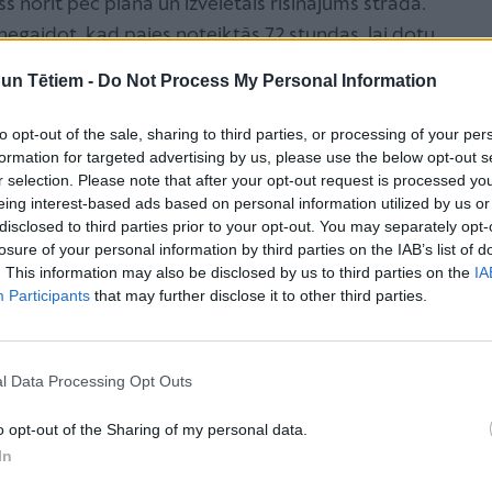
s norit pēc plāna un izvēlētais risinājums strādā.
, negaidot, kad paies noteiktās 72 stundas, lai dotu
n Tētiem -
Do Not Process My Personal Information
es izdarīšanas laiku saīsināt līdz 48 stundām, atzina
olēniem apstiprināšanai sūtīt visas viņu izvēles vai
to opt-out of the sale, sharing to third parties, or processing of your per
formation for targeted advertising by us, please use the below opt-out s
tātes.
r selection. Please note that after your opt-out request is processed y
idusskolās
uzņemti 3900 skolēni, bet pieteikušies
eing interest-based ads based on personal information utilized by us or
disclosed to third parties prior to your opt-out. You may separately opt-
s pieprasījums bija mazāks, un iemesli tam ir dažādi,
losure of your personal information by third parties on the IAB’s list of
las mācības tehnikumos. Tāpēc Ķirsis vēlas
. This information may also be disclosed by us to third parties on the
IA
aut arī tehnikumus un citas izglītības iestādes.
Participants
that may further disclose it to other third parties.
ītības iestāžu 10. klasēs pieteikti 5332 skolēni,
rmācija. Kopumā saņemts 41 581 pieteikums jeb
l Data Processing Opt Outs
ības iestādi.
Tagad notiek kārtošanās rindās, atteikšanās un
o opt-out of the Sharing of my personal data.
In
s 54 vidusskolās, tostarp sešās valsts ģimnāzijās,