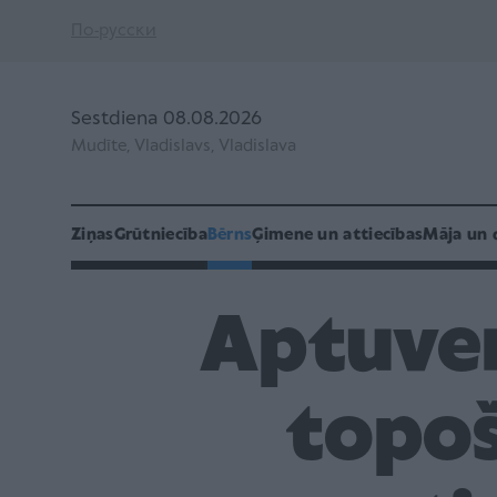
По-русски
Sestdiena 08.08.2026
Mudīte, Vladislavs, Vladislava
Ziņas
Grūtniecība
Bērns
Ģimene un attiecības
Māja un 
Aptuven
topoš