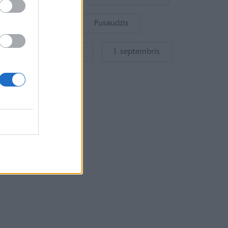
Bērnu drošība
Pusaudzis
Gatavošanās skolai
1. septembris