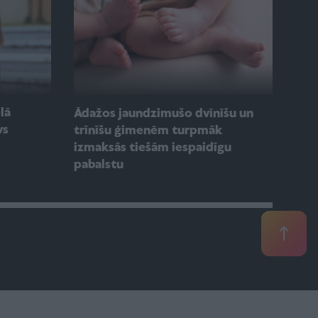
olā
Ādažos jaundzimušo dvīnīšu un
vs
trīnīšu ģimenēm turpmāk
izmaksās tiešām iespaidīgu
pabalstu