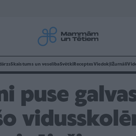
dārzs
Skaistums un veselība
Svētki
Receptes
Viedokļi
Žurnāli
Vid
i puse galvas
o vidusskolē