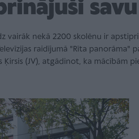
prinājuši savu 
z vairāk nekā 2200 skolēnu ir apstipr
Televīzijas raidījumā "Rīta panorāma" pas
s Ķirsis (JV), atgādinot, ka mācībām pi