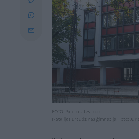
FOTO: Publicitātes foto
Natālijas Draudziņas ģimnāzija. Foto: Juris