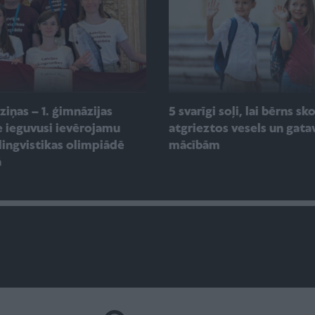
 ziņas – 1. ģimnāzijas
5 svarīgi soļi, lai bērns sk
e ieguvusi ievērojamu
atgrieztos vesels un gata
 lingvistikas olimpiādē
mācībām
ā