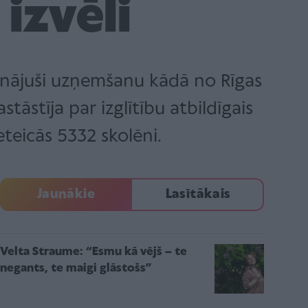
izvēli
inājuši uzņemšanu kādā no Rīgas
tāstīja par izglītību atbildīgais
eteicās 5332 skolēni.
Jaunākie
Lasītākais
Velta Straume: “Esmu kā vējš – te
negants, te maigi glāstošs”