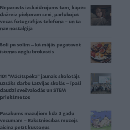
Neparasts izskaidrojums tam, kāpēc
dažreiz pieķeram sevi, pārlūkojot
vecas fotogrāfijas telefonā – un tā
nav nostalģija
Soli pa solim – kā mājās pagatavot
īstenas angļu brokastis
101 "Mācītspēka" jaunais skolotājs
uzsāks darbu Latvijas skolās – īpaši
daudzi svešvalodās un STEM
priekšmetos
Pasākums mazuļiem līdz 3 gadu
vecumam – Rakstniecības muzejs
aicina pētīt kustoņus