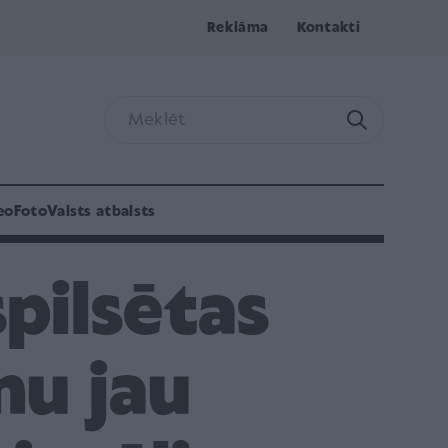
Reklāma
Kontakti
eo
Foto
Valsts atbalsts
pilsētas
nu jau