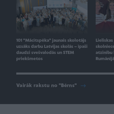
101 "Mācītspēka" jaunais skolotājs
Lieliskas
uzsāks darbu Latvijas skolās – īpaši
skolniec
daudzi svešvalodās un STEM
atzinību
priekšmetos
Rumānij
Vairāk rakstu no "Bērns"