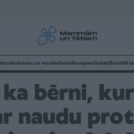
dārzs
Skaistums un veselība
Svētki
Receptes
Viedokļi
Žurnāli
Vid
 ka bērni, ku
ar naudu prot