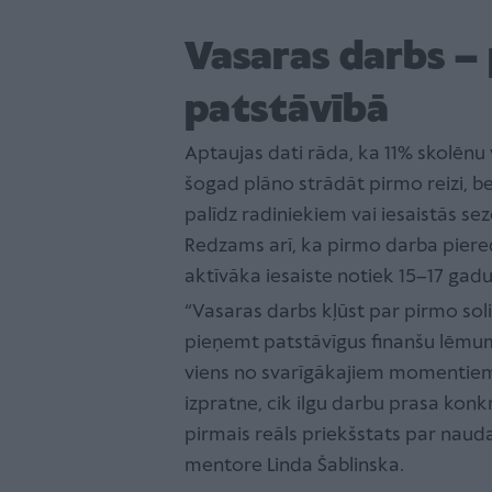
Vasaras darbs – 
patstāvībā
Aptaujas dati rāda, ka 11% skolēnu 
šogad plāno strādāt pirmo reizi, b
palīdz radiniekiem vai iesaistās se
Redzams arī, ka pirmo darba piered
aktīvāka iesaiste notiek 15–17 ga
“Vasaras darbs kļūst par pirmo soli
pieņemt patstāvīgus finanšu lēmum
viens no svarīgākajiem momentiem f
izpratne, cik ilgu darbu prasa kon
pirmais reāls priekšstats par nauda
mentore Linda Šablinska.