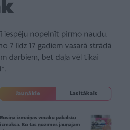
āk
rī iespēju nopelnīt pirmo naudu.
no 7 līdz 17 gadiem vasarā strādā
liem darbiem, bet daļa vēl tikai
*.
Jaunākie
Lasītākais
Rosina izmaiņas vecāku pabalstu
izmaksā. Ko tas nozīmēs jaunajām