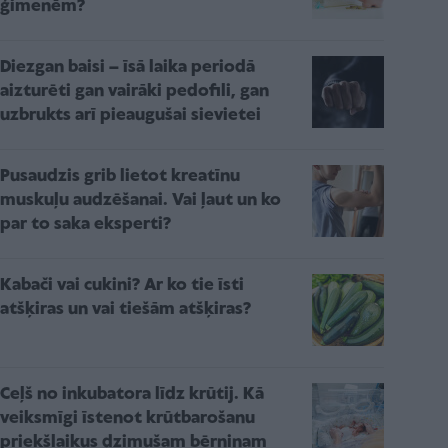
ģimenēm?
Diezgan baisi – īsā laika periodā
aizturēti gan vairāki pedofili, gan
uzbrukts arī pieaugušai sievietei
Pusaudzis grib lietot kreatīnu
muskuļu audzēšanai. Vai ļaut un ko
par to saka eksperti?
Kabači vai cukini? Ar ko tie īsti
atšķiras un vai tiešām atšķiras?
Ceļš no inkubatora līdz krūtij. Kā
veiksmīgi īstenot krūtbarošanu
priekšlaikus dzimušam bērniņam