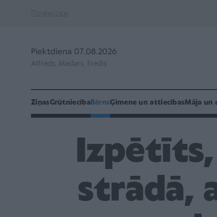
По-русски
Piektdiena 07.08.2026
Alfrēds, Madars, Fredis
Ziņas
Grūtniecība
Bērns
Ģimene un attiecības
Māja un 
Izpētīts,
strādā, 