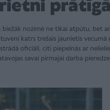
rietni prātīg
n biežāk nozīmē ne tikai atpūtu, bet a
tuveni katrs trešais jaunietis vecumā 
strādā oficiāli, citi piepelnās ar nelie
atavojas savai pirmajai darba pieredzei