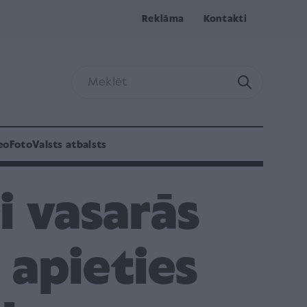
Reklāma
Kontakti
eo
Foto
Valsts atbalsts
ri vasarās
 apieties