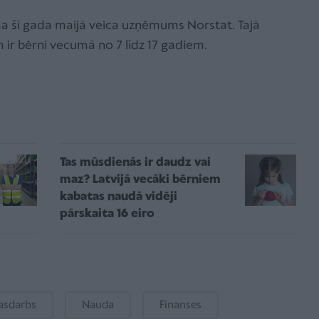
a šī gada maijā veica uzņēmums Norstat. Tajā
 ir bērni vecumā no 7 līdz 17 gadiem.
Tas mūsdienās ir daudz vai
maz? Latvijā vecāki bērniem
kabatas naudā vidēji
pārskaita 16 eiro
asdarbs
Nauda
Finanses