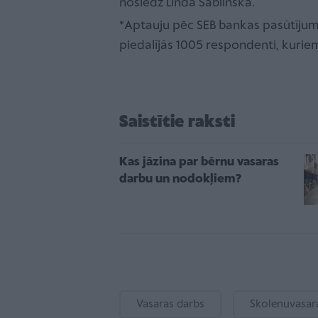
noslēdz Linda Šablinska.
*Aptauju pēc SEB bankas pasūtījum
piedalījās 1005 respondenti, kuriem
Saistītie raksti
Kas jāzina par bērnu vasaras
darbu un nodokļiem?
Vasaras darbs
Skolenuvasar