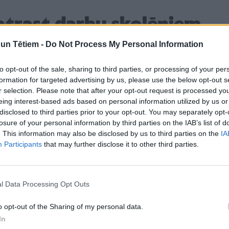
atrast darbu skolēniem
n Tētiem -
Do Not Process My Personal Information
ēr nestrādā, un aptaujas dati parāda trīs galvenos
to opt-out of the sale, sharing to third parties, or processing of your per
formation for targeted advertising by us, please use the below opt-out s
r selection. Please note that after your opt-out request is processed y
s, ka dzīvesvietā skolēniem ir grūti atrast darbu. Šī
eing interest-based ads based on personal information utilized by us or
disclosed to third parties prior to your opt-out. You may separately opt-
ām pilsētām – īpaši laukos un mazpilsētās, kur darba
losure of your personal information by third parties on the IAB’s list of
s.
. This information may also be disclosed by us to third parties on the
IA
Participants
that may further disclose it to other third parties.
. No vienas puses, iespējas oficiāli strādāt
robežotas. No otras puses, arī vecāku starpā bieži
 vēl ir pārāk mazi, lai sāktu darbu.
l Data Processing Opt Outs
nevēlas strādāt un dod priekšroku atpūtai – vasara
 brīvais laiks, ko pavadīt ar draugiem, hobijos vai
o opt-out of the Sharing of my personal data.
In