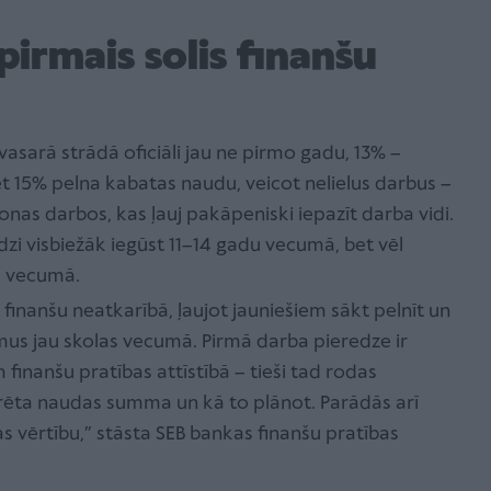
pirmais solis finanšu
vasarā strādā oficiāli jau ne pirmo gadu, 13% –
et 15% pelna kabatas naudu, veicot nelielus darbus –
zonas darbos, kas ļauj pakāpeniski iepazīt darba vidi.
zi visbiežāk iegūst 11–14 gadu vecumā, bet vēl
du vecumā.
 finanšu neatkarībā, ļaujot jauniešiem sākt pelnīt un
us jau skolas vecumā. Pirmā darba pieredze ir
inanšu pratības attīstībā – tieši tad rodas
krēta naudas summa un kā to plānot. Parādās arī
s vērtību,” stāsta SEB bankas finanšu pratības