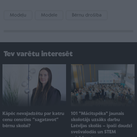
Modeļu
Modele
Bērnu drošība
Tev varētu interesēt
101 "Mācītspēka" jaunais
Kāpēc nevajadzētu par katru
skolotājs uzsāks darbu
cenu censties “sagatavot”
Latvijas skolās – īpaši daudzi
bērnu skolai?
svešvalodās un STEM