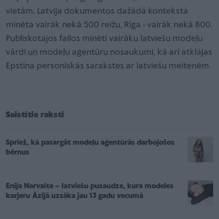
vietām. Latvija dokumentos dažādā kontekstā
minēta vairāk nekā 500 reižu, Rīga - vairāk nekā 800.
Publiskotajos failos minēti vairāku latviešu modeļu
vārdi un modeļu aģentūru nosaukumi, kā arī atklājas
Epstīna personiskās sarakstes ar latviešu meitenēm.
Saistītie raksti
Spriež, kā pasargāt modeļu aģentūrās darbojošos
bērnus
Enija Narvaite – latviešu pusaudze, kura modeles
karjeru Āzijā uzsāka jau 13 gadu vecumā