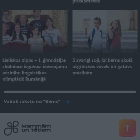
priekšmetos
Lieliskas ziņas – 1. ģimnāzijas
5 svarīgi soļi, lai bērns skolā
skolniece ieguvusi ievērojamu
atgrieztos vesels un gatavs
atzinību lingvistikas
mācībām
olimpiādē Rumānijā
Vairāk rakstu no "Bērns"