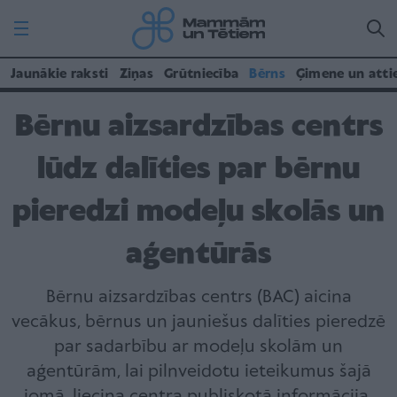
Jaunākie raksti
Ziņas
Grūtniecība
Bērns
Ģimene un atti
Bērnu aizsardzības centrs
lūdz dalīties par bērnu
pieredzi modeļu skolās un
aģentūrās
Bērnu aizsardzības centrs (BAC) aicina
vecākus, bērnus un jauniešus dalīties pieredzē
par sadarbību ar modeļu skolām un
aģentūrām, lai pilnveidotu ieteikumus šajā
jomā, liecina centra publiskotā informācija.