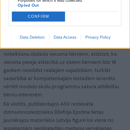
Purposes for which it was collected.
Vīzija par turpmāko regulējumu iezīmējas vairākos
Opted Out
virzienos, skaidrojusi Filipsone. Vērtējama modeļu
CONFIRM
skolas un modeļu aģentūras darbības skaidra
nodalīšana ar katrai piemērotām prasībām, jo to
darbības raksturs un riski bērnu aizsardzībai atšķiras.
Data Deletion
Data Access
Privacy Policy
Līdztekus LM apsver atšķirīgu aizsardzības standartu
noteikšanu dažāda vecuma bērniem, atzīstot, ka
vienota pieeja attiecībā uz visiem bērniem līdz 18
gadiem neatbilst reālajām vajadzībām, turklāt
sadarbībā ar kompetentajām iestādēm iecerēts
vērtēt modeļu skolu programmu satura atbilstību
bērnu interesēm.
Kā vēstīts, publiskotajos ASV notiesātā
dzimumnoziedznieka Džefrija Epstīna lietas
jaunākajos materiālos Latvija figurē kā viena no
iespējamām nepilngadīgu meiteņu vervēšanas