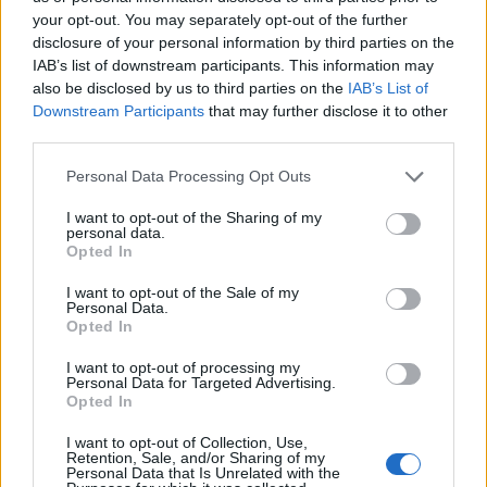
līdzvērtīgus bērnu aizsardzības standartus, šāda
your opt-out. You may separately opt-out of the further
sadarbība var radīt būtiskus riskus. Tāpēc
disclosure of your personal information by third parties on the
IAB’s list of downstream participants. This information may
turpmākajā sadarbībā ar nozari ir vērtējama prasība
also be disclosed by us to third parties on the
IAB’s List of
par ārvalstu sadarbības partneru atbilstības
Downstream Participants
that may further disclose it to other
pārbaudi, kā arī atbildības noteikšana par sekām,
third parties.
kas izriet no šādas sadarbības.
Personal Data Processing Opt Outs
Atbildot uz jautājumu, kā tiks mainīts pašreizējais
I want to opt-out of the Sharing of my
regulējums, tostarp noteikumi par bērnu iesaistīšanu
personal data.
Opted In
ar ārējā izskata demonstrēšanu saistītos
pasākumos, Filipsone skaidrojusi, ka regulējuma
I want to opt-out of the Sale of my
Personal Data.
pārskatīšana ir uzdevums, kas skar vairākas nozares
Opted In
un institūcijas. Vadošo koordinācijas lomu šajā
I want to opt-out of processing my
jautājumā patlaban ir uzņēmies BAC sadarbībā ar LM
Personal Data for Targeted Advertising.
Opted In
un Valsts policiju, taču LM paredz gan nozares
pārstāvju, gan citu atbildīgo ministriju un institūciju
I want to opt-out of Collection, Use,
Retention, Sale, and/or Sharing of my
iesaisti atbilstoši darbības jomai.
Personal Data that Is Unrelated with the