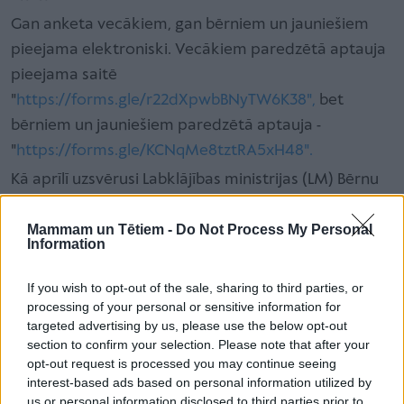
Gan anketa vecākiem, gan bērniem un jauniešiem
pieejama elektroniski. Vecākiem paredzētā aptauja
pieejama saitē
"
https://forms.gle/r22dXpwbBNyTW6K38",
bet
bērniem un jauniešiem paredzētā aptauja -
"
https://forms.gle/KCNqMe8tztRA5xH48".
Kā aprīlī uzsvērusi Labklājības ministrijas (LM) Bērnu
un ģimenes politikas departamenta vecākā
Mammam un Tētiem -
Do Not Process My Personal
eksperte Daiga Filipsone, ir jāstiprina modeļu skolu
Information
un aģentūru pārstāvju atbildība, tostarp sadarbībā
ar ārvalstu aģentūrām.
If you wish to opt-out of the sale, sharing to third parties, or
processing of your personal or sensitive information for
Patlaban regulējums neparedz nekādas skaidras
targeted advertising by us, please use the below opt-out
prasības par to, ar kādiem partneriem un kādos
section to confirm your selection. Please note that after your
apstākļos Latvijas aģentūras drīkst sadarboties
opt-out request is processed you may continue seeing
interest-based ads based on personal information utilized by
starptautiskā mērogā. Ja ārvalstu partneris neievēro
us or personal information disclosed to third parties prior to