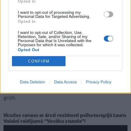
Opted In
Ja pusaudzis “met visu pa gaisu” un iestājas
I want to opt-out of processing my
demonstratīvā pozā, jāpadomā, vai paši vecāki nav
Personal Data for Targeted Advertising.
Opted In
uzlikuši augstas prasības tīnim: “Kā tu tā vari –
nesaņemties un pelnīt sliktas atzīmes?!” Iespējams,
I want to opt-out of Collection, Use,
Retention, Sale, and/or Sharing of my
šis ir īstais brīdis, lai prasības samazinātu.
Personal Data that Is Unrelated with the
Purposes for which it was collected.
Opted Out
Ja tās jau ir samazinātas līdz minimumam, bet
CONFIRM
skolēns tāpat turpina atteikties mācīties, tad tomēr
vecākam ir būtiski noturēt robežu un pastāvēt uz
savu. Tīnis būs dusmīgs, bet ar to viņš tiks galā.
Data Deletion
Data Access
Privacy Policy
Sapratīs, ka ar kaut ko ir jātiek galā pat tad, ja ir ļoti
grūti.
Skaties sarunu ar ārsti rezidenti psihoterapijā Lauru
Valaini raidījumā “Vecāku stunda”!