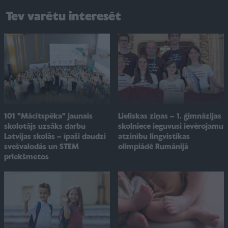
Tev varētu interesēt
101 "Mācītspēka" jaunais
Lieliskas ziņas – 1. ģimnāzijas
skolotājs uzsāks darbu
skolniece ieguvusi ievērojamu
Latvijas skolās – īpaši daudzi
atzinību lingvistikas
svešvalodās un STEM
olimpiādē Rumānijā
priekšmetos