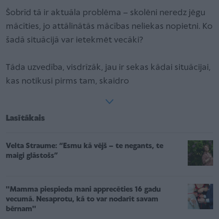
Šobrīd tā ir aktuāla problēma – skolēni neredz jēgu
mācīties, jo attālinātās mācības neliekas nopietni. Ko
šadā situācijā var ietekmēt vecāki?
Tāda uzvedība, visdrīzāk, jau ir sekas kādai situācijai,
kas notikusi pirms tam, skaidro
Lasītākais
Velta Straume: “Esmu kā vējš – te negants, te
maigi glāstošs”
''Mamma piespieda mani apprecēties 16 gadu
vecumā. Nesaprotu, kā to var nodarīt savam
bērnam''