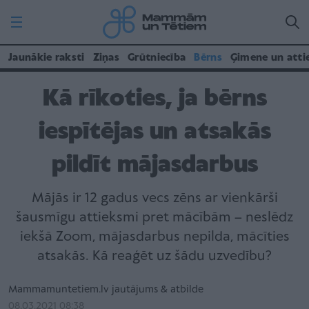
Jaunākie raksti
Ziņas
Grūtniecība
Bērns
Ģimene un atti
Kā rīkoties, ja bērns
iespītējas un atsakās
pildīt mājasdarbus
Mājās ir 12 gadus vecs zēns ar vienkārši
šausmīgu attieksmi pret mācībām – neslēdz
iekšā Zoom, mājasdarbus nepilda, mācīties
atsakās. Kā reaģēt uz šādu uzvedību?
Mammamuntetiem.lv jautājums & atbilde
08.03.2021 08:38