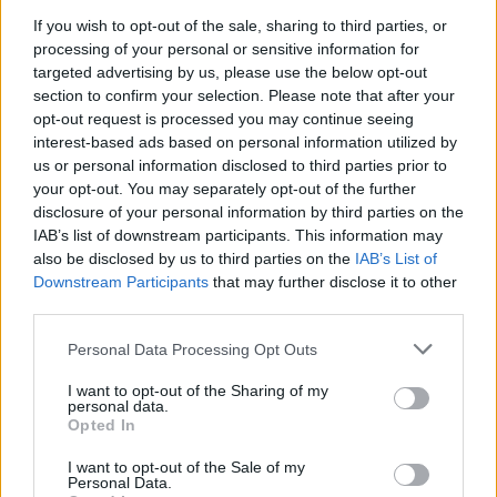
If you wish to opt-out of the sale, sharing to third parties, or
processing of your personal or sensitive information for
targeted advertising by us, please use the below opt-out
psihoterapeite Laura Valaine. Lai līdz šīm sekām
section to confirm your selection. Please note that after your
nenonāktu, jātiek skaidrībā, kas ir bijis sākumā.
opt-out request is processed you may continue seeing
interest-based ads based on personal information utilized by
Protams, attālinātais mācību process nav veiksmīgs
us or personal information disclosed to third parties prior to
modelis ilgtermiņa atmiņu iegūšanai un mācību
your opt-out. You may separately opt-out of the further
vielas apgūšanai. Apgūt izdodas tikai to, kas
disclosure of your personal information by third parties on the
IAB’s list of downstream participants. This information may
patiešām interesē. Bet pie esošā noguruma, kad jau
also be disclosed by us to third parties on the
IAB’s List of
gandrīz gadu dzīvojam ar ierobežojumiem, gan
Downstream Participants
that may further disclose it to other
pieaugušie, gan skolēni ir spiesti atkal saņemties un
third parties.
mēģināt no sevis izspiest vēl mazliet. Ir reizes, kad
Personal Data Processing Opt Outs
vairāk izspiest vienkārši nav iespējams.
I want to opt-out of the Sharing of my
Izvērtējiet, vai pusaudzim tiešām pilnīgi viss, ko
personal data.
Opted In
uzdod skolā, ir jāpaspēj izdarīt. Varbūt tiešām var
darīt ne visu, uzsvaru liekot tikai uz svarīgāko?
I want to opt-out of the Sale of my
Personal Data.