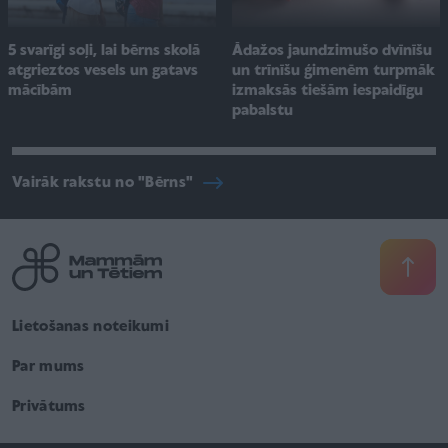
5 svarīgi soļi, lai bērns skolā
Ādažos jaundzimušo dvīnīšu
atgrieztos vesels un gatavs
un trīnīšu ģimenēm turpmāk
mācībām
izmaksās tiešām iespaidīgu
pabalstu
Vairāk rakstu no "Bērns"
Lietošanas noteikumi
Par mums
Privātums