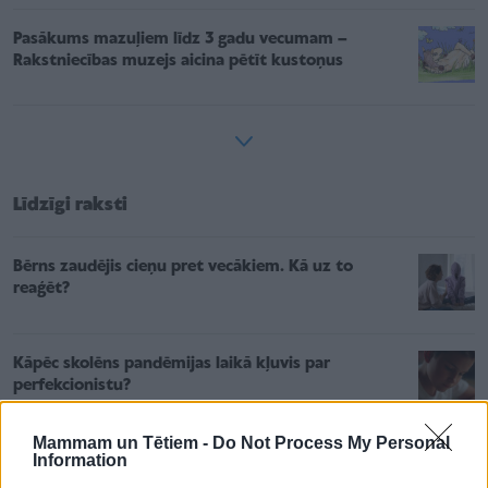
Pasākums mazuļiem līdz 3 gadu vecumam –
Rakstniecības muzejs aicina pētīt kustoņus
Līdzīgi raksti
Bērns zaudējis cieņu pret vecākiem. Kā uz to
reaģēt?
Kāpēc skolēns pandēmijas laikā kļuvis par
perfekcionistu?
Mammam un Tētiem -
Do Not Process My Personal
Information
Bērnu psihiatrs Ņikita Bezborodovs: "Viedierīces
šobrīd ir atļautas un pat vēlamas!"